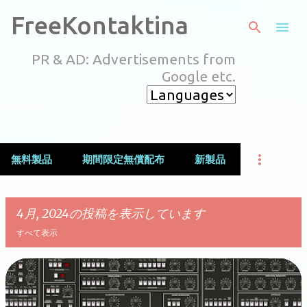
スキップしてメイン コンテンツに移動
FreeKontaktina
PR & AD: Advertisements from
Google etc.
無料製品
期間限定無償配布
新製品
4月, 2024の投稿を表示しています
すべて表示
投