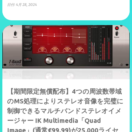
日付:
4月 28, 2024
【期間限定無償配布】4つの周波数帯域
のMS処理によりステレオ音像を完璧に
制御できるマルチバンドステレオイメ
ージャー IK Multimedia「Quad
Image」(通常€99.99)が25,000ライセ