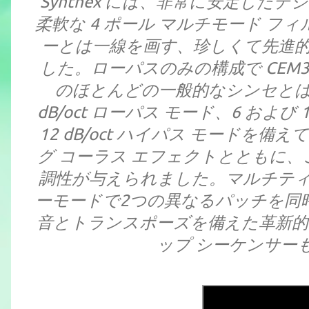
Synthex には、非常に安定した
柔軟な 4 ポール マルチモード 
ーとは一線を画す、珍しくて先進
した。ローパスのみの構成で CEM3
のほとんどの一般的なシンセとは異な
dB/oct ローパス モード、6 および 
12 dB/oct ハイパス モードを
グ コーラス エフェクトとともに、こ
調性が与えられました。マルチテ
ーモードで2つの異なるパッチを同
音とトランスポーズを備えた革新的な
ップ シーケンサー