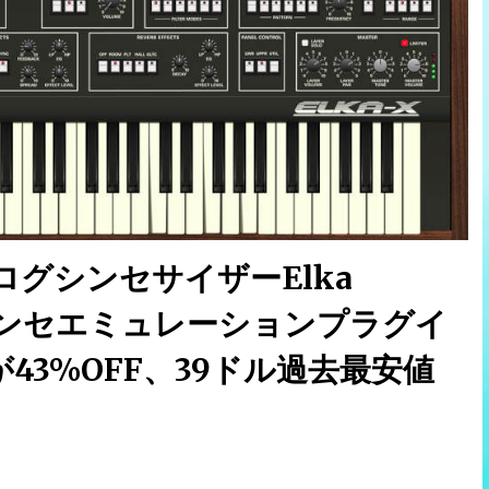
グシンセサイザーElka
たシンセエミュレーションプラグイ
-X」が43%OFF、39ドル過去最安値