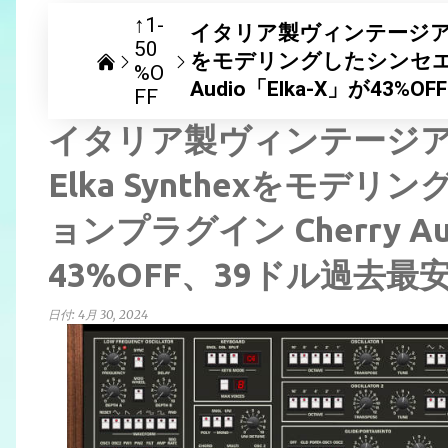
↑1-
イタリア製ヴィンテージアナロ
50
をモデリングしたシンセエミ
%O
Audio「Elka-X」が43
FF
イタリア製ヴィンテージ
Elka Synthexをモ
ョンプラグイン Cherry Au
43%OFF、39ドル過去最
日付:
4月 30, 2024