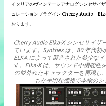
イタリアのヴィンテージアナログシンセサイザーE
ュレーションプラグイン Cherry Audio「E
おります。
Cherry Audio Elka-X シンセ
ています。Synthex は、80 年代初頭
ELKA によって製造された希少な
す。Elka-X は、サウンドや機
の並外れたキャラクターを再現し
もが手頃な価格で本物のシ