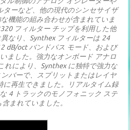
デジタル制御のアナログ オシレーターや
フィルターなど、他の現代のシンセサイザ
的な機能の組み合わせが含まれていま
320 フィルター チップを利用した他
り、Synthex フィルターは 24
12 dB/oct バンドパス モード、および
備えていました。強力なオンボード アナロ
れにより、Synthex に独特で強力な
ィンバーで、スプリットまたはレイヤ
時に再生できました。リアルタイム録
 4 トラックのモノフォニック ステ
も含まれていました。