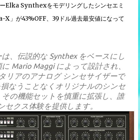
lka Synthexをモデリングしたシンセエミ
lka-X」が43%OFF、39ドル過去最安値になって
サイザーは、伝説的な Synthex をベースにし
に Mario Maggi によって設計され、
イタリアのアナログ シンセサイザーで
能性を損なうことなくオリジナルのシンセ
、その機能セットを慎重に拡張し、誰
ンセクス体験を提供します。