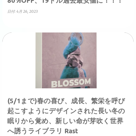
80%OFF、19ドル過去最安値に！！！
日付:
4月 26, 2023
(5/1まで)春の喜び、成長、繁栄を呼び
起こすようにデザインされた長い冬の
眠りから覚め、新しい命が芽吹く世界
へ誘うライブラリ Rast