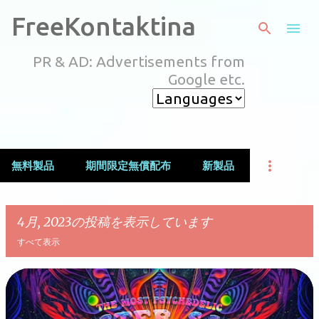
スキップしてメイン コンテンツに移動
FreeKontaktina
PR & AD: Advertisements from
Google etc.
無料製品
期間限定無償配布
新製品
4月, 2023の投稿を表示しています
すべて表示
投