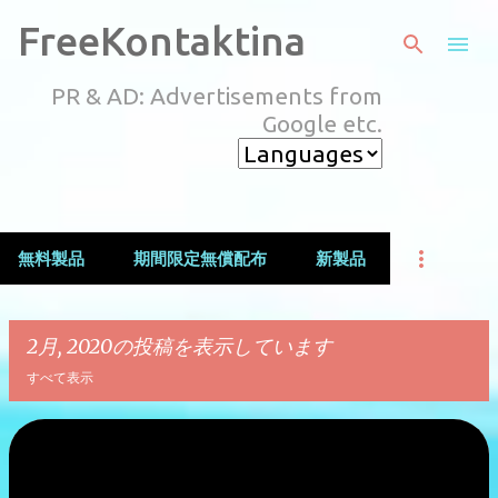
スキップしてメイン コンテンツに移動
FreeKontaktina
PR & AD: Advertisements from
Google etc.
無料製品
期間限定無償配布
新製品
2月, 2020の投稿を表示しています
すべて表示
投