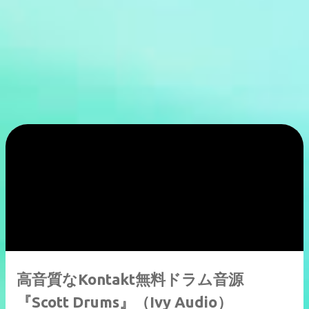
高音質なKontakt無料ドラム音源
『Scott Drums』（Ivy Audio）