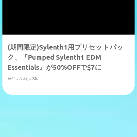
稿
(期間限定)Sylenth1用プリセットパッ
ク、『Pumped Sylenth1 EDM
Essentials』が50%OFFで$7に
日付:
2月 28, 2020