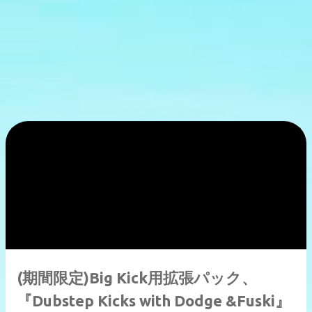
(期間限定)Big Kick用拡張パック、
『Dubstep Kicks with Dodge &Fuski』