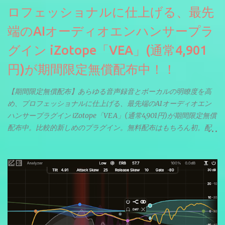
ロフェッショナルに仕上げる、最先
端のAIオーディオエンハンサープラ
グイン iZotope「VEA」(通常4,901
円)が期間限定無償配布中！！
【期間限定無償配布】あらゆる音声録音とボーカルの明瞭度を高
め、プロフェッショナルに仕上げる、最先端のAIオーディオエン
ハンサープラグイン iZotope「VEA」(通常4,901円)が期間限定無償
配布中。比較的新しめのプラグイン。無料配布はもちろん初。配
信やナレーションにもぴったり。ボーカルミックスやVTuberさん
にも。