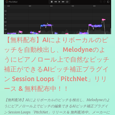
【無料配布】AIによりボーカルのピ
ッチを自動検出し、Melodyneのよ
うにピアノロール上で自然なピッチ
補正ができるAIピッチ補正プラグイ
ン Session Loops「PitchNet」リリ
ース & 無料配布中！！
【無料配布】AIによりボーカルのピッチを検出し、Melodyneのよ
うにピアノロール上でピッチの編集できるAIピッチ補正プラグイ
ン Session Loops「PitchNet」リリース & 無料配布中。メーカーに