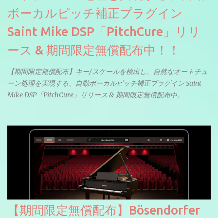
ボーカルピッチ補正プラグイン
Saint Mike DSP「PitchCure」リリ
ース & 期間限定無償配布中！！
【期間限定無償配布】キー/スケールを検出し、自然なオートチュ
ーン処理を実現する、自動ボーカルピッチ補正プラグイン Saint
Mike DSP「PitchCure」リリース & 期間限定無償配布中。
【期間限定無償配布】Bösendorfer