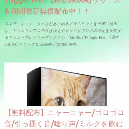
Trigger Pro」(通常39.00€)リリース
& 期間限定無償配布中！！
スネア、キック、タムなどあらゆるドラムヒットを正確に検出
し、ドラムサンプルの置き換えやドラムサウンドの強化を実現す
るドラムリプレイサープラグイン 「Limbus Trigger Pro」(通常
39.00€)リリース & 期間限定無償配布中。
【無料配布】ニャーニャー/ゴロゴロ
音/引っ搔く音/唸り声/ミルクを飲む