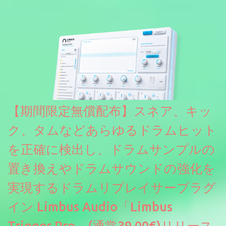
リリース & 無料配布中。Elysion 2からライブラリを抜粋した製品
です。パフォーマンス機能とエディット機能以外全ての機能が使
えるようになっています。総容量も7GBを超えます。複数の設定に
より音色が作りこまれているため、あらかじめアルペジオがプロ
グラムされているプリセットも多いですが、アルペジオを切るこ
とももちろんできます。 ほとんどのシンセライブラリは、音を一
度サンプリングしてベロシティで音量を調整します。 しかし、
ELYSIONは違います。ビンテージシンセを含む様々な音源から、
複数のベロシティレイヤーにわたって録音し、各レイヤーを整形
【期間限定無償配布】スネア、キッ
することで、弱く演奏した場合と強く演奏した場合で、全く異な
る音色が得られます。単に音量を変えただけの同じ音ではありま
ク、タムなどあらゆるドラムヒット
せん。
を正確に検出し、ドラムサンプルの
置き換えやドラムサウンドの強化を
実現するドラムリプレイサープラグ
イン Limbus Audio「Limbus