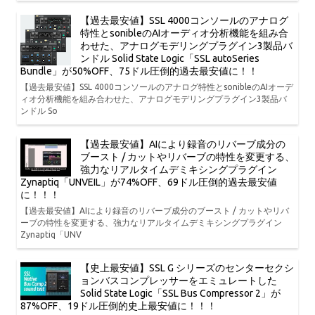
【過去最安値】SSL 4000コンソールのアナログ
特性とsonibleのAIオーディオ分析機能を組み合
わせた、アナログモデリングプラグイン3製品バ
ンドル Solid State Logic「SSL autoSeries
Bundle」が50%OFF、75ドル圧倒的過去最安値に！！
【過去最安値】SSL 4000コンソールのアナログ特性とsonibleのAIオーデ
ィオ分析機能を組み合わせた、アナログモデリングプラグイン3製品バ
ンドル So
【過去最安値】AIにより録音のリバーブ成分の
ブースト / カットやリバーブの特性を変更する、
強力なリアルタイムデミキシングプラグイン
Zynaptiq「UNVEIL」が74%OFF、69ドル圧倒的過去最安値
に！！！
【過去最安値】AIにより録音のリバーブ成分のブースト / カットやリバ
ーブの特性を変更する、強力なリアルタイムデミキシングプラグイン
Zynaptiq「UNV
【史上最安値】SSL G シリーズのセンターセクシ
ョンバスコンプレッサーをエミュレートした
Solid State Logic「SSL Bus Compressor 2」が
87%OFF、19ドル圧倒的史上最安値に！！！