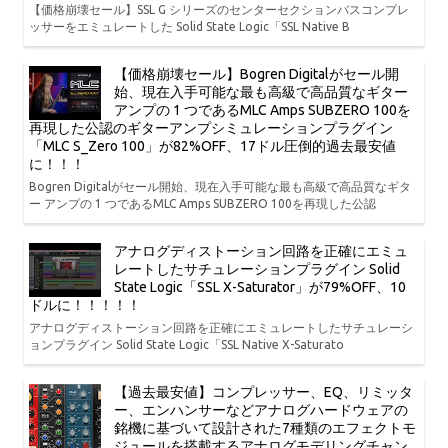
【価格崩壊セール】SSL G シリーズのセンターセクションバスコンプレ
ッサーをエミュレートした Solid State Logic「SSL Native B
【価格崩壊セール】Bogren Digitalがセール開
始、現在入手可能な最も高級で高品質なギター
アンプの 1 つであるMLC Amps SUBZERO 100を
再現した公認のギターアンプシミュレーションプラグイン
「MLC S_Zero 100」が82%OFF、17ドル圧倒的過去最安値
に！！！
Bogren Digitalがセール開始、現在入手可能な最も高級で高品質なギタ
ー アンプの 1 つであるMLC Amps SUBZERO 100を再現した公認
アナログディストーション回路を正確にエミュ
レートしたサチュレーションプラグイン Solid
State Logic「SSL X-Saturator」が79%OFF、10
ドルに！！！！！
アナログディストーション回路を正確にエミュレートしたサチュレーシ
ョンプラグイン Solid State Logic「SSL Native X-Saturato
【過去最安値】コンプレッサー、EQ、リミッタ
ー、エンハンサーなどアナログハードウェアの
銘機に基づいて設計された7種類のエフェクトモ
ジュールを搭載するアナログモデリングチャン