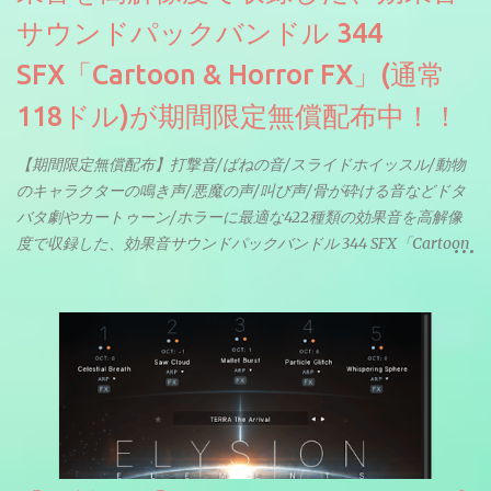
サウンドパックバンドル 344
SFX「Cartoon & Horror FX」(通常
118ドル)が期間限定無償配布中！！
【期間限定無償配布】打撃音/ばねの音/スライドホイッスル/動物
のキャラクターの鳴き声/悪魔の声/叫び声/骨が砕ける音などドタ
バタ劇やカートゥーン/ホラーに最適な422種類の効果音を高解像
度で収録した、効果音サウンドパックバンドル 344 SFX「Cartoon
& Horror FX」(通常118ドル)が期間限定無償配布中。サンプリン
グレート等もしっかりと業界水準を満たしております。