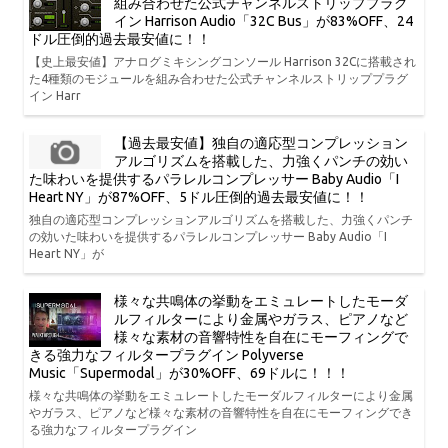
組み合わせた公式チャンネルストリッププラグ
イン Harrison Audio「32C Bus」が83%OFF、24
ドル圧倒的過去最安値に！！
【史上最安値】アナログミキシングコンソール Harrison 32Cに搭載され
た4種類のモジュールを組み合わせた公式チャンネルストリッププラグ
イン Harr
【過去最安値】独自の適応型コンプレッション
アルゴリズムを搭載した、力強くパンチの効い
た味わいを提供するパラレルコンプレッサー Baby Audio「I
Heart NY」が87%OFF、5ドル圧倒的過去最安値に！！
独自の適応型コンプレッションアルゴリズムを搭載した、力強くパンチ
の効いた味わいを提供するパラレルコンプレッサー Baby Audio「I
Heart NY」が
様々な共鳴体の挙動をエミュレートしたモーダ
ルフィルターにより金属やガラス、ピアノなど
様々な素材の音響特性を自在にモーフィングで
きる強力なフィルタープラグイン Polyverse
Music「Supermodal」が30%OFF、69ドルに！！！
様々な共鳴体の挙動をエミュレートしたモーダルフィルターにより金属
やガラス、ピアノなど様々な素材の音響特性を自在にモーフィングでき
る強力なフィルタープラグイン