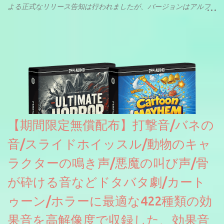
よる正式なリリース告知は行われましたが、バージョンはアルフ
ァと記載されているようなので今後アップデートで細かいバグな
どが修正されていくのだと思われます。筆者もざっくりと確認し
たところ動作は問題なさそうです。KVR Developer Challenge
2026に出品されている製品になります。国内代理店でも取り扱い
のあるDrumNetのメーカーです。調べたところによるとオープン
ソースを元に設計・改良した製品のようです。
【期間限定無償配布】打撃音/バネの
音/スライドホイッスル/動物のキャ
ラクターの鳴き声/悪魔の叫び声/骨
が砕ける音などドタバタ劇/カート
ゥーン/ホラーに最適な422種類の効
果音を高解像度で収録した、効果音