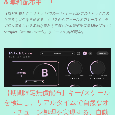
& 無料配布中！！
【無料配布】クラリネット/フルート/オーボエ/アルトサックスの
リアルな音色を再現する、グリスからフォールまでキースイッチ
で切り替えられる多彩な奏法を搭載した木管楽器音源 Lijas Virtual
Sampler「Natural Winds」リリース & 無料配布中。
【期間限定無償配布】キー/スケール
を検出し、リアルタイムで自然なオ
ートチューン処理を実現する、自動