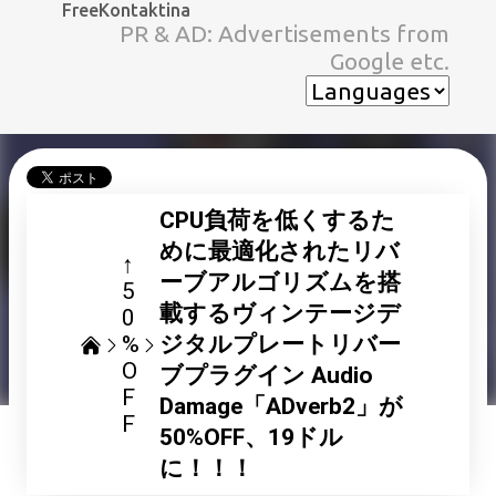
FreeKontaktina
スキップしてメイン コンテンツに移動
PR & AD: Advertisements from
Google etc.
CPU負荷を低くするた
めに最適化されたリバ
↑
ーブアルゴリズムを搭
5
載するヴィンテージデ
0
%
ジタルプレートリバー
O
ブプラグイン Audio
F
Damage「ADverb2」が
F
50%OFF、19ドル
に！！！