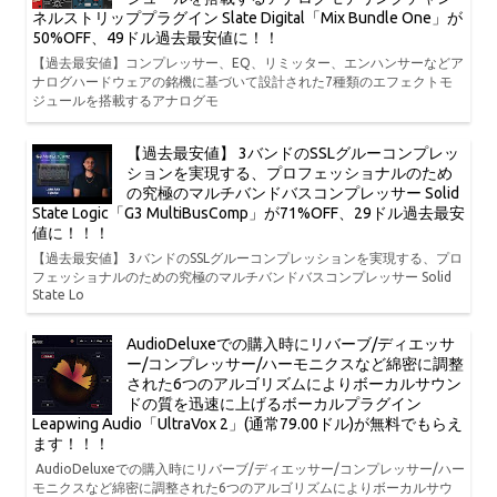
ネルストリッププラグイン Slate Digital「Mix Bundle One」が
50%OFF、49ドル過去最安値に！！
【過去最安値】コンプレッサー、EQ、リミッター、エンハンサーなどア
ナログハードウェアの銘機に基づいて設計された7種類のエフェクトモ
ジュールを搭載するアナログモ
【過去最安値】 3バンドのSSLグルーコンプレッ
ションを実現する、プロフェッショナルのため
の究極のマルチバンドバスコンプレッサー Solid
State Logic「G3 MultiBusComp」が71%OFF、29ドル過去最安
値に！！！
【過去最安値】 3バンドのSSLグルーコンプレッションを実現する、プロ
フェッショナルのための究極のマルチバンドバスコンプレッサー Solid
State Lo
AudioDeluxeでの購入時にリバーブ/ディエッサ
ー/コンプレッサー/ハーモニクスなど綿密に調整
された6つのアルゴリズムによりボーカルサウン
ドの質を迅速に上げるボーカルプラグイン
Leapwing Audio「UltraVox 2」(通常79.00ドル)が無料でもらえ
ます！！！
AudioDeluxeでの購入時にリバーブ/ディエッサー/コンプレッサー/ハー
モニクスなど綿密に調整された6つのアルゴリズムによりボーカルサウ