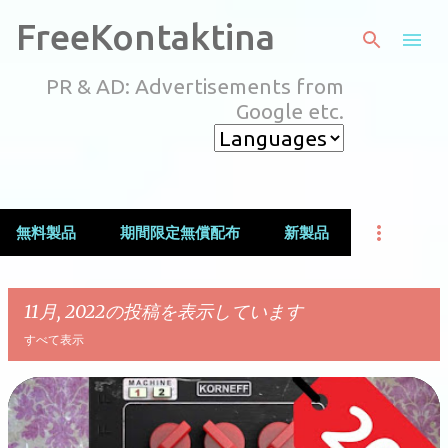
スキップしてメイン コンテンツに移動
FreeKontaktina
PR & AD: Advertisements from
Google etc.
無料製品
期間限定無償配布
新製品
11月, 2022の投稿を表示しています
すべて表示
投