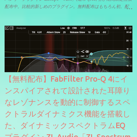
配布中。比較的新しめのプラグイン。無料配布はもちろん初。配
信やナレーションにもぴったり。ボーカルミックスやVTuberさん
にも。
【無料配布】FabFilter Pro-Q 4にイ
ンスパイアされて設計された耳障り
なレゾナンスを動的に制御するスペ
クトラルダイナミクス機能を搭載し
た、ダイナミックスペクトラムEQ
プラグイン ZL Audio「ZL Spectrum