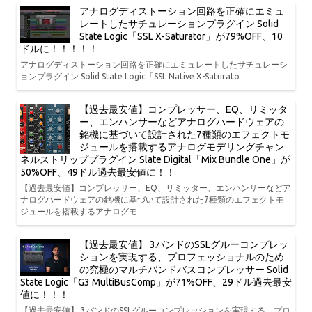
アナログディストーション回路を正確にエミュ
レートしたサチュレーションプラグイン Solid
State Logic「SSL X-Saturator」が79%OFF、10
ドルに！！！！！
アナログディストーション回路を正確にエミュレートしたサチュレーシ
ョンプラグイン Solid State Logic「SSL Native X-Saturato
【過去最安値】コンプレッサー、EQ、リミッタ
ー、エンハンサーなどアナログハードウェアの
銘機に基づいて設計された7種類のエフェクトモ
ジュールを搭載するアナログモデリングチャン
ネルストリッププラグイン Slate Digital「Mix Bundle One」が
50%OFF、49ドル過去最安値に！！
【過去最安値】コンプレッサー、EQ、リミッター、エンハンサーなどア
ナログハードウェアの銘機に基づいて設計された7種類のエフェクトモ
ジュールを搭載するアナログモ
【過去最安値】 3バンドのSSLグルーコンプレッ
ションを実現する、プロフェッショナルのため
の究極のマルチバンドバスコンプレッサー Solid
State Logic「G3 MultiBusComp」が71%OFF、29ドル過去最安
値に！！！
【過去最安値】 3バンドのSSLグルーコンプレッションを実現する、プロ