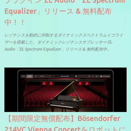
Equalizer」リリース & 無料配布
中！！
レゾナンスを動的に抑制するダイナミックスペクトラムイコライ
ザーを搭載した、ダイナミックレゾナンスサプレッサー ZL
Audio「ZL Spectrum Equalizer」リリース & 無料配布中。
【期間限定無償配布】Bösendorfer
214VC Vienna Concertをロボットに