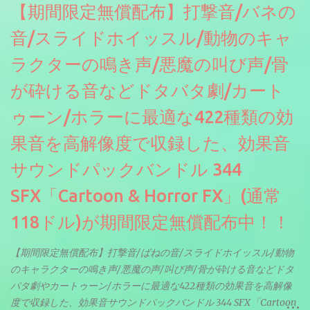
【期間限定無償配布】打撃音/バネの
音/スライドホイッスル/動物のキャ
ラクターの鳴き声/悪魔の叫び声/骨
が砕ける音などドタバタ劇/カート
ゥーン/ホラーに最適な422種類の効
果音を高解像度で収録した、効果音
サウンドパックバンドル 344
SFX「Cartoon & Horror FX」(通常
118ドル)が期間限定無償配布中！！
【期間限定無償配布】打撃音/ばねの音/スライドホイッスル/動物
のキャラクターの鳴き声/悪魔の声/叫び声/骨が砕ける音などドタ
バタ劇やカートゥーン/ホラーに最適な422種類の効果音を高解像
度で収録した、効果音サウンドパックバンドル 344 SFX「Cartoon