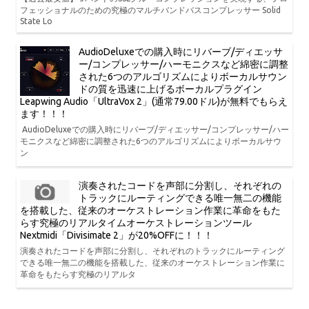
フェッショナルのための究極のマルチバンドバスコンプレッサー Solid
State Lo
AudioDeluxeでの購入時にリバーブ/ディエッサ
ー/コンプレッサー/ハーモニクスなど綿密に調整
された6つのアルゴリズムによりボーカルサウン
ドの質を迅速に上げるボーカルプラグイン
Leapwing Audio「UltraVox 2」(通常79.00ドル)が無料でもらえ
ます！！！
AudioDeluxeでの購入時にリバーブ/ディエッサー/コンプレッサー/ハー
モニクスなど綿密に調整された6つのアルゴリズムによりボーカルサウ
ン
演奏されたコードを声部に分割し、それぞれの
トラックにルーティングできる唯一無二の機能
を搭載した、従来のオーケストレーション作業に革命をもた
らす究極のリアルタイムオーケストレーションツール
Nextmidi「Divisimate 2」が20%OFFに！！！
演奏されたコードを声部に分割し、それぞれのトラックにルーティング
できる唯一無二の機能を搭載した、従来のオーケストレーション作業に
革命をもたらす究極のリアルタ