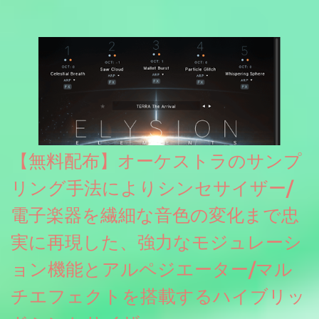
& Horror FX」(通常118ドル)が期間限定無償配布中。サンプリン
グレート等もしっかりと業界水準を満たしております。
【無料配布】オーケストラのサンプ
リング手法によりシンセサイザー/
電子楽器を繊細な音色の変化まで忠
実に再現した、強力なモジュレーシ
ョン機能とアルペジエーター/マル
チエフェクトを搭載するハイブリッ