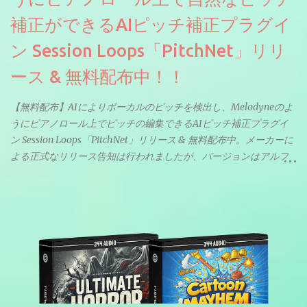
補正ができるAIピッチ補正プラグイ
ン Session Loops「PitchNet」リリ
ース & 無料配布中！！
【無料配布】AIによりボーカルのピッチを検出し、Melodyneのよ
うにピアノロール上でピッチの編集できるAIピッチ補正プラグイ
ン Session Loops「PitchNet」リリース & 無料配布中。メーカーに
よる正式なリリース告知は行われましたが、バージョンはアルフ
ァと記載されているようなので今後アップデートで細かいバグな
どが修正されていくのだと思われます。筆者もざっくりと確認し
たところ動作は問題なさそうです。KVR Developer Challenge
2026に出品されている製品になります。国内代理店でも取り扱い
のあるDrumNetのメーカーです。調べたところによるとオープン
ソースを元に設計・改良した製品のようです。