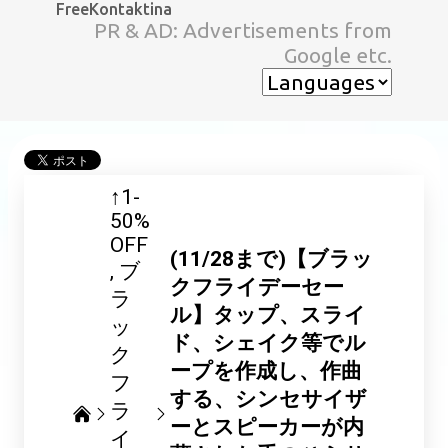
FreeKontaktina
スキップしてメイン コンテンツに移動
PR & AD: Advertisements from
Google etc.
↑1-
50%
OFF
(11/28まで)【ブラッ
ブ
クフライデーセー
ラ
ル】タップ、スライ
ッ
ド、シェイク等でル
ク
ープを作成し、作曲
フ
する、シンセサイザ
ラ
ーとスピーカーが内
イ