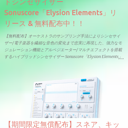
ドシンセサイザー
Sonuscore「Elysion Elements」リ
リース & 無料配布中！！
【無料配布】オーケストラのサンプリング手法によりシンセサイ
ザー/電子楽器を繊細な音色の変化まで忠実に再現した、強力なモ
ジュレーション機能とアルペジエーター/マルチエフェクトを搭載
するハイブリッドシンセサイザー Sonuscore「Elysion Elements」
リリース & 無料配布中。Elysion 2からライブラリを抜粋した製品
です。パフォーマンス機能とエディット機能以外全ての機能が使
えるようになっています。総容量も7GBを超えます。複数の設定に
より音色が作りこまれているため、あらかじめアルペジオがプロ
グラムされているプリセットも多いですが、アルペジオを切るこ
とももちろんできます。 ほとんどのシンセライブラリは、音を一
度サンプリングしてベロシティで音量を調整します。 しかし、
ELYSIONは違います。ビンテージシンセを含む様々な音源から、
複数のベロシティレイヤーにわたって録音し、各レイヤーを整形
【期間限定無償配布】スネア、キッ
することで、弱く演奏した場合と強く演奏した場合で、全く異な