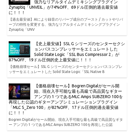
強力なリアルタイムデミキシングプラグイン
Zynaptiq「UNVEIL」が74%OFF、69ドル圧倒的過去最安値
に！！！
【過去最安値】AIにより録音のリバーブ成分のブースト / カットやリバ
ーブの特性を変更する、強力なリアルタイムデミキシングプラグイン
Zynaptiq「UNV
【史上最安値】SSL G シリーズのセンターセクシ
ョンバスコンプレッサーをエミュレートした
Solid State Logic「SSL Bus Compressor 2」が
87%OFF、19ドル圧倒的史上最安値に！！！
【価格崩壊セール】SSL G シリーズのセンターセクションバスコンプレ
ッサーをエミュレートした Solid State Logic「SSL Native B
【価格崩壊セール】Bogren Digitalがセール開
始、現在入手可能な最も高級で高品質なギター
アンプの 1 つであるMLC Amps SUBZERO 100を
再現した公認のギターアンプシミュレーションプラグイン
「MLC S_Zero 100」が82%OFF、17ドル圧倒的過去最安値
に！！！
Bogren Digitalがセール開始、現在入手可能な最も高級で高品質なギタ
ー アンプの 1 つであるMLC Amps SUBZERO 100を再現した公認