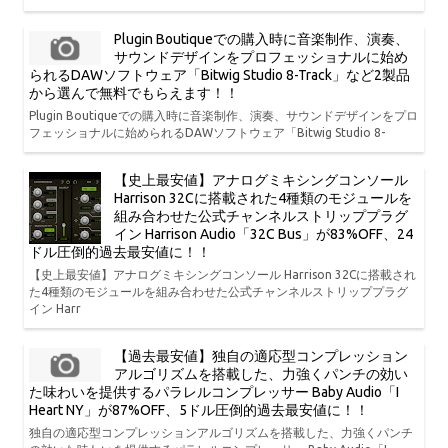
Plugin Boutiqueでの購入時に音楽制作、演奏、
サウンドデザインをプロフェッショナルに始め
られるDAWソフトウェア「Bitwig Studio 8-Track」など2製品
から選んで無料でもらえます！！
Plugin Boutiqueでの購入時に音楽制作、演奏、サウンドデザインをプロ
フェッショナルに始められるDAWソフトウェア「Bitwig Studio 8-
【史上最安値】アナログミキシングコンソール
Harrison 32Cに搭載された4種類のモジュールを
組み合わせた公式チャンネルストリッププラグ
イン Harrison Audio「32C Bus」が83%OFF、24
ドル圧倒的過去最安値に！！
【史上最安値】アナログミキシングコンソール Harrison 32Cに搭載され
た4種類のモジュールを組み合わせた公式チャンネルストリッププラグ
イン Harr
【過去最安値】独自の適応型コンプレッション
アルゴリズムを搭載した、力強くパンチの効い
た味わいを提供するパラレルコンプレッサー Baby Audio「I
Heart NY」が87%OFF、5ドル圧倒的過去最安値に！！
独自の適応型コンプレッションアルゴリズムを搭載した、力強くパンチ