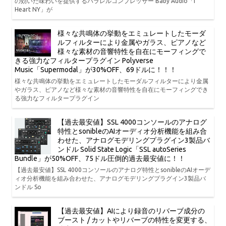
の効いた味わいを提供するパラレルコンプレッサー Baby Audio「I
Heart NY」が
様々な共鳴体の挙動をエミュレートしたモーダ
ルフィルターにより金属やガラス、ピアノなど
様々な素材の音響特性を自在にモーフィングで
きる強力なフィルタープラグイン Polyverse
Music「Supermodal」が30%OFF、69ドルに！！！
様々な共鳴体の挙動をエミュレートしたモーダルフィルターにより金属
やガラス、ピアノなど様々な素材の音響特性を自在にモーフィングでき
る強力なフィルタープラグイン
【過去最安値】SSL 4000コンソールのアナログ
特性とsonibleのAIオーディオ分析機能を組み合
わせた、アナログモデリングプラグイン3製品バ
ンドル Solid State Logic「SSL autoSeries
Bundle」が50%OFF、75ドル圧倒的過去最安値に！！
【過去最安値】SSL 4000コンソールのアナログ特性とsonibleのAIオーデ
ィオ分析機能を組み合わせた、アナログモデリングプラグイン3製品バ
ンドル So
【過去最安値】AIにより録音のリバーブ成分の
ブースト / カットやリバーブの特性を変更する、