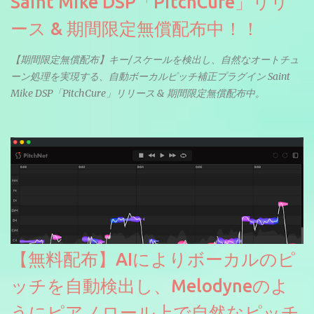
Saint Mike DSP「PitchCure」リリ
ース & 期間限定無償配布中！！
【期間限定無償配布】キー/スケールを検出し、自然なオートチュ
ーン処理を実現する、自動ボーカルピッチ補正プラグイン Saint
Mike DSP「PitchCure」リリース & 期間限定無償配布中。
【無料配布】AIによりボーカルのピ
ッチを自動検出し、Melodyneのよ
うにピアノロール上で自然なピッチ