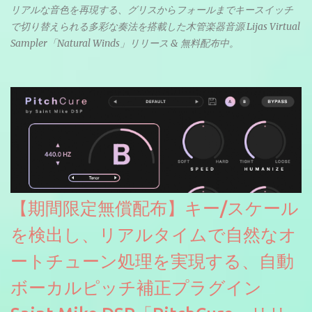
リアルな音色を再現する、グリスからフォールまでキースイッチ
で切り替えられる多彩な奏法を搭載した木管楽器音源 Lijas Virtual
Sampler「Natural Winds」リリース & 無料配布中。
【期間限定無償配布】キー/スケール
を検出し、リアルタイムで自然なオ
ートチューン処理を実現する、自動
ボーカルピッチ補正プラグイン