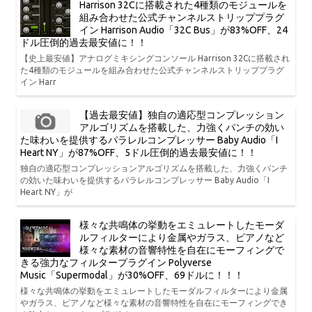
Harrison 32Cに搭載された4種類のモジュールを
組み合わせた公式チャンネルストリッププラグ
イン Harrison Audio「32C Bus」が83%OFF、24
ドル圧倒的過去最安値に！！
【史上最安値】アナログミキシングコンソール Harrison 32Cに搭載され
た4種類のモジュールを組み合わせた公式チャンネルストリッププラグ
イン Harr
【過去最安値】独自の適応型コンプレッション
アルゴリズムを搭載した、力強くパンチの効い
た味わいを提供するパラレルコンプレッサー Baby Audio「I
Heart NY」が87%OFF、5ドル圧倒的過去最安値に！！
独自の適応型コンプレッションアルゴリズムを搭載した、力強くパンチ
の効いた味わいを提供するパラレルコンプレッサー Baby Audio「I
Heart NY」が
様々な共鳴体の挙動をエミュレートしたモーダ
ルフィルターにより金属やガラス、ピアノなど
様々な素材の音響特性を自在にモーフィングで
きる強力なフィルタープラグイン Polyverse
Music「Supermodal」が30%OFF、69ドルに！！！
様々な共鳴体の挙動をエミュレートしたモーダルフィルターにより金属
やガラス、ピアノなど様々な素材の音響特性を自在にモーフィングでき