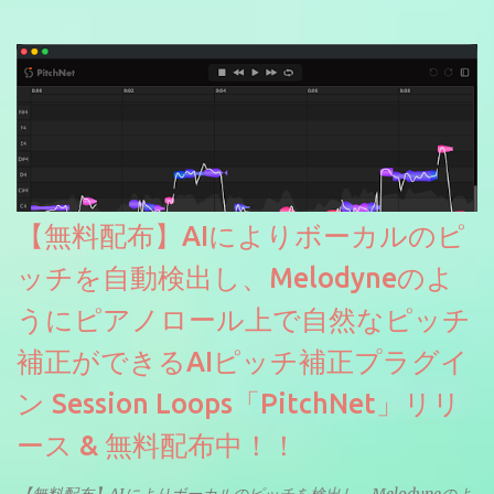
【無料配布】AIによりボーカルのピ
ッチを自動検出し、Melodyneのよ
うにピアノロール上で自然なピッチ
補正ができるAIピッチ補正プラグイ
ン Session Loops「PitchNet」リリ
ース & 無料配布中！！
【無料配布】AIによりボーカルのピッチを検出し、Melodyneのよ