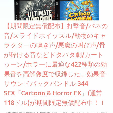
【期間限定無償配布】打撃音/バネの
音/スライドホイッスル/動物のキャ
ラクターの鳴き声/悪魔の叫び声/骨
が砕ける音などドタバタ劇/カート
ゥーン/ホラーに最適な422種類の効
果音を高解像度で収録した、効果音
サウンドパックバンドル 344
SFX「Cartoon & Horror FX」(通常
118ドル)が期間限定無償配布中！！