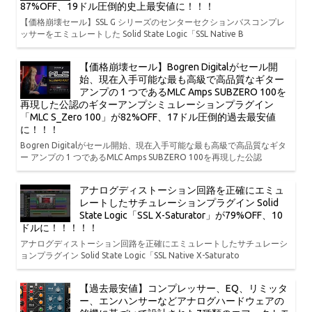
87%OFF、19ドル圧倒的史上最安値に！！！
【価格崩壊セール】SSL G シリーズのセンターセクションバスコンプレ
ッサーをエミュレートした Solid State Logic「SSL Native B
【価格崩壊セール】Bogren Digitalがセール開
始、現在入手可能な最も高級で高品質なギター
アンプの 1 つであるMLC Amps SUBZERO 100を
再現した公認のギターアンプシミュレーションプラグイン
「MLC S_Zero 100」が82%OFF、17ドル圧倒的過去最安値
に！！！
Bogren Digitalがセール開始、現在入手可能な最も高級で高品質なギタ
ー アンプの 1 つであるMLC Amps SUBZERO 100を再現した公認
アナログディストーション回路を正確にエミュ
レートしたサチュレーションプラグイン Solid
State Logic「SSL X-Saturator」が79%OFF、10
ドルに！！！！！
アナログディストーション回路を正確にエミュレートしたサチュレーシ
ョンプラグイン Solid State Logic「SSL Native X-Saturato
【過去最安値】コンプレッサー、EQ、リミッタ
ー、エンハンサーなどアナログハードウェアの