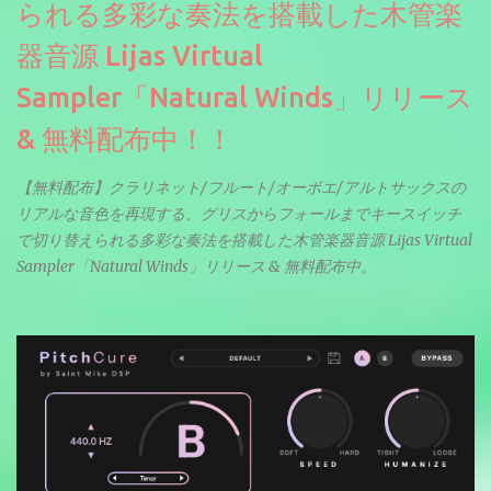
られる多彩な奏法を搭載した木管楽
器音源 Lijas Virtual
Sampler「Natural Winds」リリース
& 無料配布中！！
【無料配布】クラリネット/フルート/オーボエ/アルトサックスの
リアルな音色を再現する、グリスからフォールまでキースイッチ
で切り替えられる多彩な奏法を搭載した木管楽器音源 Lijas Virtual
Sampler「Natural Winds」リリース & 無料配布中。