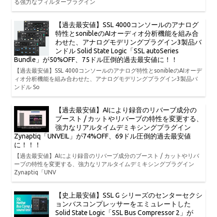
る強力なフィルタープラグイン
【過去最安値】SSL 4000コンソールのアナログ
特性とsonibleのAIオーディオ分析機能を組み合
わせた、アナログモデリングプラグイン3製品バ
ンドル Solid State Logic「SSL autoSeries
Bundle」が50%OFF、75ドル圧倒的過去最安値に！！
【過去最安値】SSL 4000コンソールのアナログ特性とsonibleのAIオーデ
ィオ分析機能を組み合わせた、アナログモデリングプラグイン3製品バ
ンドル So
【過去最安値】AIにより録音のリバーブ成分の
ブースト / カットやリバーブの特性を変更する、
強力なリアルタイムデミキシングプラグイン
Zynaptiq「UNVEIL」が74%OFF、69ドル圧倒的過去最安値
に！！！
【過去最安値】AIにより録音のリバーブ成分のブースト / カットやリバ
ーブの特性を変更する、強力なリアルタイムデミキシングプラグイン
Zynaptiq「UNV
【史上最安値】SSL G シリーズのセンターセクシ
ョンバスコンプレッサーをエミュレートした
Solid State Logic「SSL Bus Compressor 2」が