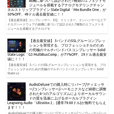
銘機に基づいて設計された7種類のエフェクトモ
ジュールを搭載するアナログモデリングチャン
ネルストリッププラグイン Slate Digital「Mix Bundle One」が
50%OFF、49ドル過去最安値に！！
【過去最安値】コンプレッサー、EQ、リミッター、エンハンサーなどア
ナログハードウェアの銘機に基づいて設計された7種類のエフェクトモ
ジュールを搭載するアナログモ
【過去最安値】 3バンドのSSLグルーコンプレッ
ションを実現する、プロフェッショナルのため
の究極のマルチバンドバスコンプレッサー Solid
State Logic「G3 MultiBusComp」が71%OFF、29ドル過去最安
値に！！！
【過去最安値】 3バンドのSSLグルーコンプレッションを実現する、プロ
フェッショナルのための究極のマルチバンドバスコンプレッサー Solid
State Lo
AudioDeluxeでの購入時にリバーブ/ディエッサ
ー/コンプレッサー/ハーモニクスなど綿密に調整
された6つのアルゴリズムによりボーカルサウン
ドの質を迅速に上げるボーカルプラグイン
Leapwing Audio「UltraVox 2」(通常79.00ドル)が無料でもらえ
ます！！！
AudioDeluxeでの購入時にリバーブ/ディエッサー/コンプレッサー/ハー