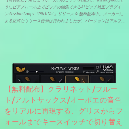
うにピアノロール上でピッチの編集できるAIピッチ補正プラグイ
ン Session Loops「PitchNet」リリース & 無料配布中。メーカーに
よる正式なリリース告知は行われましたが、バージョンはアルフ
ァと記載されているようなので今後アップデートで細かいバグな
どが修正されていくのだと思われます。筆者もざっくりと確認し
たところ動作は問題なさそうです。KVR Developer Challenge
2026に出品されている製品になります。国内代理店でも取り扱い
のあるDrumNetのメーカーです。調べたところによるとオープン
ソースを元に設計・改良した製品のようです。
【無料配布】クラリネット/フルー
ト/アルトサックス/オーボエの音色
をリアルに再現する、グリスからフ
ォールまでキースイッチで切り替え