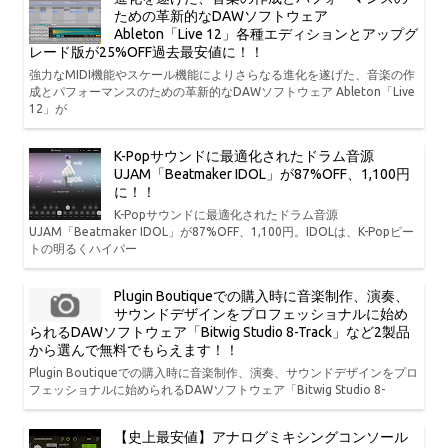
ための革新的なDAWソフトウェア
Ableton「Live 12」各種エディションとアップグ
レード版が25%OFF過去最安値に！！
強力なMIDI機能やスケール機能によりさらなる進化を遂げた、音楽の作
成とパフォーマンスのための革新的なDAWソフトウェア Ableton「Live
12」が
K-Popサウンドに最適化されたドラム音源
UJAM「Beatmaker IDOL」が87%OFF、1,100円
に！！
K-Popサウンドに最適化されたドラム音源
UJAM「Beatmaker IDOL」が87%OFF、1,100円。IDOLは、K-Popビー
トの明るくハイパー
Plugin Boutiqueでの購入時に音楽制作、演奏、
サウンドデザインをプロフェッショナルに始め
られるDAWソフトウェア「Bitwig Studio 8-Track」など2製品
から選んで無料でもらえます！！
Plugin Boutiqueでの購入時に音楽制作、演奏、サウンドデザインをプロ
フェッショナルに始められるDAWソフトウェア「Bitwig Studio 8-
【史上最安値】アナログミキシングコンソール