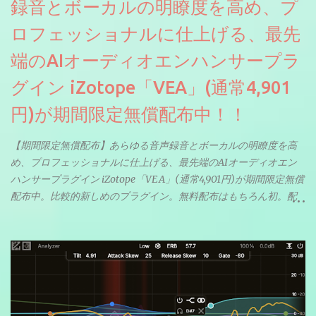
録音とボーカルの明瞭度を高め、プ
ロフェッショナルに仕上げる、最先
端のAIオーディオエンハンサープラ
グイン iZotope「VEA」(通常4,901
円)が期間限定無償配布中！！
【期間限定無償配布】あらゆる音声録音とボーカルの明瞭度を高
め、プロフェッショナルに仕上げる、最先端のAIオーディオエン
ハンサープラグイン iZotope「VEA」(通常4,901円)が期間限定無償
配布中。比較的新しめのプラグイン。無料配布はもちろん初。配
信やナレーションにもぴったり。ボーカルミックスやVTuberさん
にも。