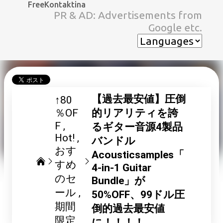
FreeKontaktina
スキップしてメイン コンテンツに移動
PR & AD: Advertisements from
Google etc.
【過去最安値】圧倒
↑80
％OF
的リアリティを誇
F
るギター音源4製品
Hot!
バンドル
おす
Acousticsamples「
すめ
4-in-1 Guitar
のセ
Bundle」が
ール
50%OFF、99ドル圧
期間
倒的過去最安値
限定
に！！！！