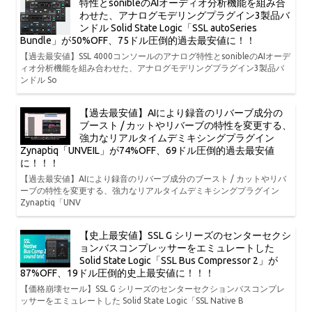
特性とsonibleのAIオーディオ分析機能を組み合
わせた、アナログモデリングプラグイン3製品バ
ンドル Solid State Logic「SSL autoSeries
Bundle」が50%OFF、75ドル圧倒的過去最安値に！！
【過去最安値】SSL 4000コンソールのアナログ特性とsonibleのAIオーデ
ィオ分析機能を組み合わせた、アナログモデリングプラグイン3製品バ
ンドル So
【過去最安値】AIにより録音のリバーブ成分の
ブースト / カットやリバーブの特性を変更する、
強力なリアルタイムデミキシングプラグイン
Zynaptiq「UNVEIL」が74%OFF、69ドル圧倒的過去最安値
に！！！
【過去最安値】AIにより録音のリバーブ成分のブースト / カットやリバ
ーブの特性を変更する、強力なリアルタイムデミキシングプラグイン
Zynaptiq「UNV
【史上最安値】SSL G シリーズのセンターセクシ
ョンバスコンプレッサーをエミュレートした
Solid State Logic「SSL Bus Compressor 2」が
87%OFF、19ドル圧倒的史上最安値に！！！
【価格崩壊セール】SSL G シリーズのセンターセクションバスコンプレ
ッサーをエミュレートした Solid State Logic「SSL Native B