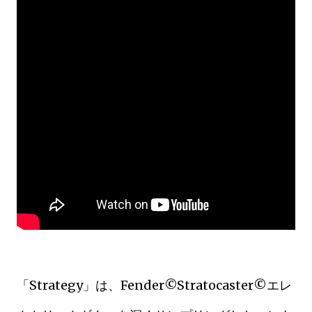
「Strategy」は、Fender©Stratocaster©エレ