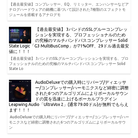
【過去最安値】コンプレッサー、EQ、リミッター、エンハンサーなどア
ナログハードウェアの銘機に基づいて設計された7種類のエフェクトモ
ジュールを搭載するアナログモ
【過去最安値】 3バンドのSSLグルーコンプレッ
ションを実現する、プロフェッショナルのため
の究極のマルチバンドバスコンプレッサー Solid
State Logic「G3 MultiBusComp」が71%OFF、29ドル過去最安
値に！！！
【過去最安値】 3バンドのSSLグルーコンプレッションを実現する、プロ
フェッショナルのための究極のマルチバンドバスコンプレッサー Solid
State Lo
AudioDeluxeでの購入時にリバーブ/ディエッサ
ー/コンプレッサー/ハーモニクスなど綿密に調整
された6つのアルゴリズムによりボーカルサウン
ドの質を迅速に上げるボーカルプラグイン
Leapwing Audio「UltraVox 2」(通常79.00ドル)が無料でもらえ
ます！！！
AudioDeluxeでの購入時にリバーブ/ディエッサー/コンプレッサー/ハー
モニクスなど綿密に調整された6つのアルゴリズムによりボーカルサウ
ン