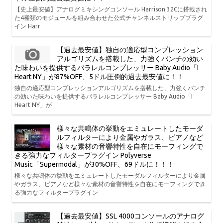
【史上最安値】アナログミキシングコンソール Harrison 32Cに搭載され
た4種類のモジュールを組み合わせた公式チャンネルストリッププラグ
イン Harr
【過去最安値】独自の適応型コンプレッション
アルゴリズムを搭載した、力強くパンチの効い
た味わいを提供するパラレルコンプレッサー Baby Audio「I
Heart NY」が87%OFF、5ドル圧倒的過去最安値に！！
独自の適応型コンプレッションアルゴリズムを搭載した、力強くパンチ
の効いた味わいを提供するパラレルコンプレッサー Baby Audio「I
Heart NY」が
様々な共鳴体の挙動をエミュレートしたモーダ
ルフィルターにより金属やガラス、ピアノなど
様々な素材の音響特性を自在にモーフィングで
きる強力なフィルタープラグイン Polyverse
Music「Supermodal」が30%OFF、69ドルに！！！
様々な共鳴体の挙動をエミュレートしたモーダルフィルターにより金属
やガラス、ピアノなど様々な素材の音響特性を自在にモーフィングでき
る強力なフィルタープラグイン
【過去最安値】SSL 4000コンソールのアナログ