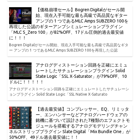
【価格崩壊セール】Bogren Digitalがセール開
始、現在入手可能な最も高級で高品質なギター
アンプの 1 つであるMLC Amps SUBZERO 100を
再現した公認のギターアンプシミュレーションプラグイン
「MLC S_Zero 100」が82%OFF、17ドル圧倒的過去最安値
に！！！
Bogren Digitalがセール開始、現在入手可能な最も高級で高品質なギタ
ー アンプの 1 つであるMLC Amps SUBZERO 100を再現した公認
アナログディストーション回路を正確にエミュ
レートしたサチュレーションプラグイン Solid
State Logic「SSL X-Saturator」が79%OFF、10
ドルに！！！！！
アナログディストーション回路を正確にエミュレートしたサチュレーシ
ョンプラグイン Solid State Logic「SSL Native X-Saturato
【過去最安値】コンプレッサー、EQ、リミッタ
ー、エンハンサーなどアナログハードウェアの
銘機に基づいて設計された7種類のエフェクトモ
ジュールを搭載するアナログモデリングチャン
ネルストリッププラグイン Slate Digital「Mix Bundle One」が
50%OFF、49ドル過去最安値に！！