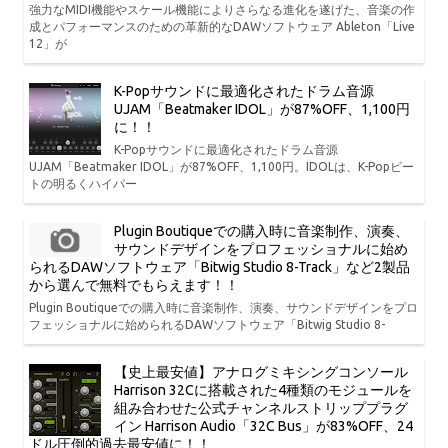
強力なMIDI機能やスケール機能によりさらなる進化を遂げた、音楽の作
成とパフォーマンスのための革新的なDAWソフトウェア Ableton「Live
12」が
K-Popサウンドに最適化されたドラム音源
UJAM「Beatmaker IDOL」が87%OFF、1,100円
に！！
K-Popサウンドに最適化されたドラム音源
UJAM「Beatmaker IDOL」が87%OFF、1,100円。IDOLは、K-Popビー
トの明るくハイパー
Plugin Boutiqueでの購入時に音楽制作、演奏、
サウンドデザインをプロフェッショナルに始め
られるDAWソフトウェア「Bitwig Studio 8-Track」など2製品
から選んで無料でもらえます！！
Plugin Boutiqueでの購入時に音楽制作、演奏、サウンドデザインをプロ
フェッショナルに始められるDAWソフトウェア「Bitwig Studio 8-
【史上最安値】アナログミキシングコンソール
Harrison 32Cに搭載された4種類のモジュールを
組み合わせた公式チャンネルストリッププラグ
イン Harrison Audio「32C Bus」が83%OFF、24
ドル圧倒的過去最安値に！！