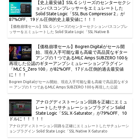
【史上最安値】SSL G シリーズのセンターセクシ
ョンバスコンプレッサーをエミュレートした
Solid State Logic「SSL Bus Compressor 2」が
87%OFF、19ドル圧倒的史上最安値に！！！
【価格崩壊セール】SSL G シリーズのセンターセクションバスコンプレ
ッサーをエミュレートした Solid State Logic「SSL Native B
【価格崩壊セール】Bogren Digitalがセール開
始、現在入手可能な最も高級で高品質なギター
アンプの 1 つであるMLC Amps SUBZERO 100を
再現した公認のギターアンプシミュレーションプラグイン
「MLC S_Zero 100」が82%OFF、17ドル圧倒的過去最安値
に！！！
Bogren Digitalがセール開始、現在入手可能な最も高級で高品質なギタ
ー アンプの 1 つであるMLC Amps SUBZERO 100を再現した公認
アナログディストーション回路を正確にエミュ
レートしたサチュレーションプラグイン Solid
State Logic「SSL X-Saturator」が79%OFF、10
ドルに！！！！！
アナログディストーション回路を正確にエミュレートしたサチュレーシ
ョンプラグイン Solid State Logic「SSL Native X-Saturato