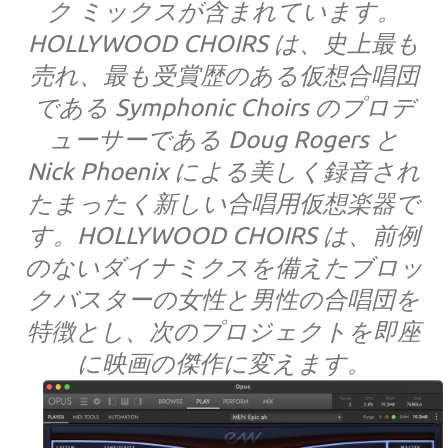
ク ミックスが含まれています。
HOLLYWOOD CHOIRS は、史上最も
売れ、最も受賞歴のある仮想合唱団
である Symphonic Choirs のプロデ
ューサーである Doug Rogers と
Nick Phoenix による美しく録音され
たまったく新しい合唱用仮想楽器で
す。HOLLYWOOD CHOIRS は、前例
のないダイナミクスを備えたブロッ
クバスターの女性と男性の合唱団を
特徴とし、次のプロジェクトを即座
に映画の傑作に変えます。