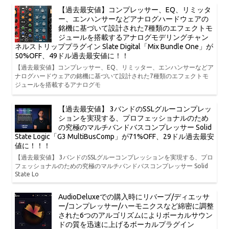
【過去最安値】コンプレッサー、EQ、リミッタ
ー、エンハンサーなどアナログハードウェアの
銘機に基づいて設計された7種類のエフェクトモ
ジュールを搭載するアナログモデリングチャン
ネルストリッププラグイン Slate Digital「Mix Bundle One」が
50%OFF、49ドル過去最安値に！！
【過去最安値】コンプレッサー、EQ、リミッター、エンハンサーなどア
ナログハードウェアの銘機に基づいて設計された7種類のエフェクトモ
ジュールを搭載するアナログモ
【過去最安値】 3バンドのSSLグルーコンプレッ
ションを実現する、プロフェッショナルのため
の究極のマルチバンドバスコンプレッサー Solid
State Logic「G3 MultiBusComp」が71%OFF、29ドル過去最安
値に！！！
【過去最安値】 3バンドのSSLグルーコンプレッションを実現する、プロ
フェッショナルのための究極のマルチバンドバスコンプレッサー Solid
State Lo
AudioDeluxeでの購入時にリバーブ/ディエッサ
ー/コンプレッサー/ハーモニクスなど綿密に調整
された6つのアルゴリズムによりボーカルサウン
ドの質を迅速に上げるボーカルプラグイン