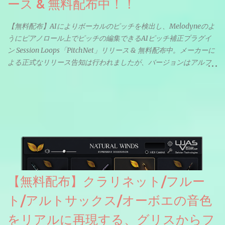
ース & 無料配布中！！
【無料配布】AIによりボーカルのピッチを検出し、Melodyneのよ
うにピアノロール上でピッチの編集できるAIピッチ補正プラグイ
ン Session Loops「PitchNet」リリース & 無料配布中。メーカーに
よる正式なリリース告知は行われましたが、バージョンはアルフ
ァと記載されているようなので今後アップデートで細かいバグな
どが修正されていくのだと思われます。筆者もざっくりと確認し
たところ動作は問題なさそうです。KVR Developer Challenge
2026に出品されている製品になります。国内代理店でも取り扱い
のあるDrumNetのメーカーです。調べたところによるとオープン
ソースを元に設計・改良した製品のようです。
【無料配布】クラリネット/フルー
ト/アルトサックス/オーボエの音色
をリアルに再現する、グリスからフ