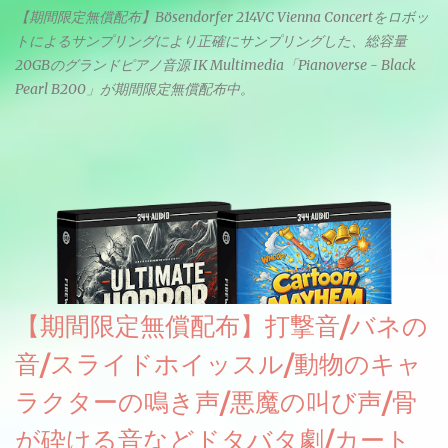
【期間限定無償配布】Bösendorfer 214VC Vienna Concertをロボッ
トによるサンプリングにより正確にサンプリングした、総容量
20GBのグランドピアノ音源 IK Multimedia「Pianoverse - Black
Pearl B200」が期間限定無償配布中。
【期間限定無償配布】打撃音/バネの
音/スライドホイッスル/動物のキャ
ラクターの鳴き声/悪魔の叫び声/骨
が砕ける音などドタバタ劇/カート