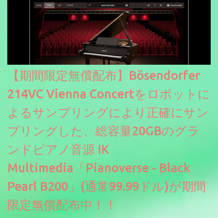
【期間限定無償配布】Bösendorfer
214VC Vienna Concertをロボットに
よるサンプリングにより正確にサン
プリングした、総容量20GBのグラ
ンドピアノ音源 IK
Multimedia「Pianoverse - Black
Pearl B200」(通常99.99ドル)が期間
限定無償配布中！！