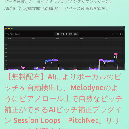
ザーを搭載した、ダイナミックレゾナンスサプレッサー ZL
Audio「ZL Spectrum Equalizer」リリース & 無料配布中。
【無料配布】AIによりボーカルのピ
ッチを自動検出し、Melodyneのよ
うにピアノロール上で自然なピッチ
補正ができるAIピッチ補正プラグイ
ン Session Loops「PitchNet」リリ