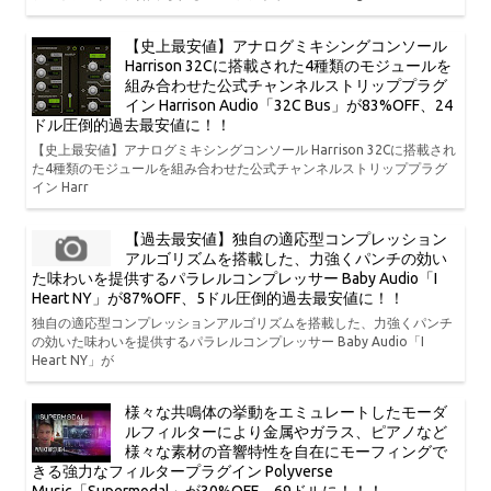
【史上最安値】アナログミキシングコンソール
Harrison 32Cに搭載された4種類のモジュールを
組み合わせた公式チャンネルストリッププラグ
イン Harrison Audio「32C Bus」が83%OFF、24
ドル圧倒的過去最安値に！！
【史上最安値】アナログミキシングコンソール Harrison 32Cに搭載され
た4種類のモジュールを組み合わせた公式チャンネルストリッププラグ
イン Harr
【過去最安値】独自の適応型コンプレッション
アルゴリズムを搭載した、力強くパンチの効い
た味わいを提供するパラレルコンプレッサー Baby Audio「I
Heart NY」が87%OFF、5ドル圧倒的過去最安値に！！
独自の適応型コンプレッションアルゴリズムを搭載した、力強くパンチ
の効いた味わいを提供するパラレルコンプレッサー Baby Audio「I
Heart NY」が
様々な共鳴体の挙動をエミュレートしたモーダ
ルフィルターにより金属やガラス、ピアノなど
様々な素材の音響特性を自在にモーフィングで
きる強力なフィルタープラグイン Polyverse
Music「Supermodal」が30%OFF、69ドルに！！！