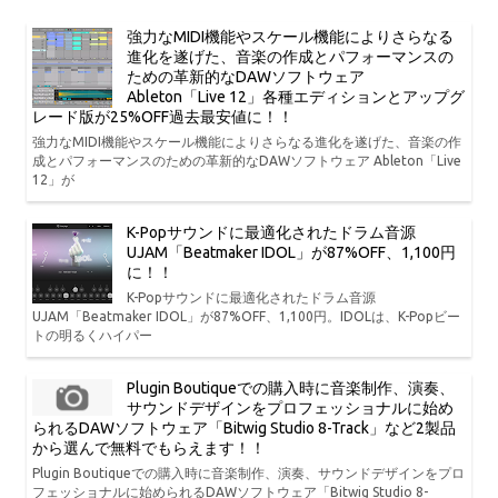
強力なMIDI機能やスケール機能によりさらなる
進化を遂げた、音楽の作成とパフォーマンスの
ための革新的なDAWソフトウェア
Ableton「Live 12」各種エディションとアップグ
レード版が25%OFF過去最安値に！！
強力なMIDI機能やスケール機能によりさらなる進化を遂げた、音楽の作
成とパフォーマンスのための革新的なDAWソフトウェア Ableton「Live
12」が
K-Popサウンドに最適化されたドラム音源
UJAM「Beatmaker IDOL」が87%OFF、1,100円
に！！
K-Popサウンドに最適化されたドラム音源
UJAM「Beatmaker IDOL」が87%OFF、1,100円。IDOLは、K-Popビー
トの明るくハイパー
Plugin Boutiqueでの購入時に音楽制作、演奏、
サウンドデザインをプロフェッショナルに始め
られるDAWソフトウェア「Bitwig Studio 8-Track」など2製品
から選んで無料でもらえます！！
Plugin Boutiqueでの購入時に音楽制作、演奏、サウンドデザインをプロ
フェッショナルに始められるDAWソフトウェア「Bitwig Studio 8-