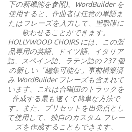
下の新機能を参照)。WordBuilder を
使用すると、作曲者は任意の単語ま
たはフレーズを入力して、聖歌隊に
歌わせることができます。
HOLLYWOOD CHOIRS には、この製
品専用の英語、ドイツ語、イタリア
語、スペイン語、ラテン語の 237 個
の新しい「編集可能な」事前構築済
み WordBuilder フレーズも含まれて
います。これは合唱団のトラックを
作成する最も速くて簡単な方法で
す。また、プリセットを出発点とし
て使用して、独自のカスタム フレー
ズを作成することもできます。