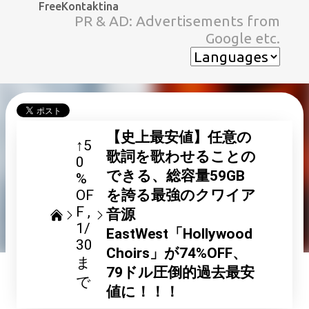
FreeKontaktina
スキップしてメイン コンテンツに移動
PR & AD: Advertisements from
Google etc.
【史上最安値】任意の
↑5
歌詞を歌わせることの
0
できる、総容量59GB
%
OF
を誇る最強のクワイア
F
音源
1/
EastWest「Hollywood
30
Choirs」が74%OFF、
ま
79ドル圧倒的過去最安
で
値に！！！