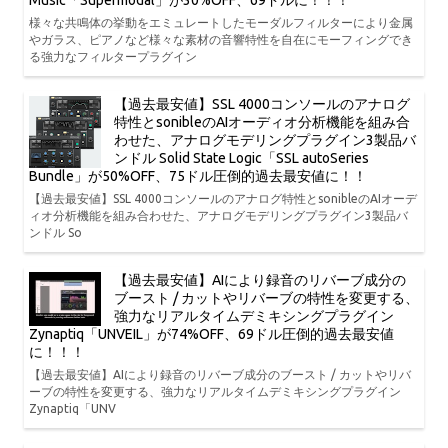
様々な共鳴体の挙動をエミュレートしたモーダルフィルターにより金属
やガラス、ピアノなど様々な素材の音響特性を自在にモーフィングでき
る強力なフィルタープラグイン
【過去最安値】SSL 4000コンソールのアナログ
特性とsonibleのAIオーディオ分析機能を組み合
わせた、アナログモデリングプラグイン3製品バ
ンドル Solid State Logic「SSL autoSeries
Bundle」が50%OFF、75ドル圧倒的過去最安値に！！
【過去最安値】SSL 4000コンソールのアナログ特性とsonibleのAIオーデ
ィオ分析機能を組み合わせた、アナログモデリングプラグイン3製品バ
ンドル So
【過去最安値】AIにより録音のリバーブ成分の
ブースト / カットやリバーブの特性を変更する、
強力なリアルタイムデミキシングプラグイン
Zynaptiq「UNVEIL」が74%OFF、69ドル圧倒的過去最安値
に！！！
【過去最安値】AIにより録音のリバーブ成分のブースト / カットやリバ
ーブの特性を変更する、強力なリアルタイムデミキシングプラグイン
Zynaptiq「UNV