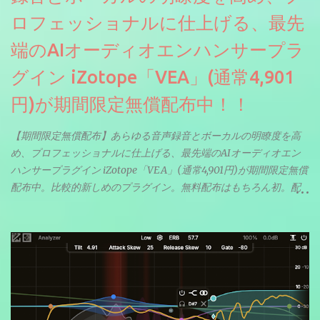
ロフェッショナルに仕上げる、最先
端のAIオーディオエンハンサープラ
グイン iZotope「VEA」(通常4,901
円)が期間限定無償配布中！！
【期間限定無償配布】あらゆる音声録音とボーカルの明瞭度を高
め、プロフェッショナルに仕上げる、最先端のAIオーディオエン
ハンサープラグイン iZotope「VEA」(通常4,901円)が期間限定無償
配布中。比較的新しめのプラグイン。無料配布はもちろん初。配
信やナレーションにもぴったり。ボーカルミックスやVTuberさん
にも。