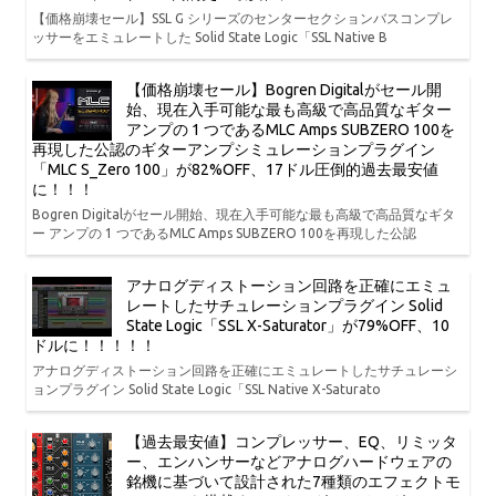
【価格崩壊セール】SSL G シリーズのセンターセクションバスコンプレ
ッサーをエミュレートした Solid State Logic「SSL Native B
【価格崩壊セール】Bogren Digitalがセール開
始、現在入手可能な最も高級で高品質なギター
アンプの 1 つであるMLC Amps SUBZERO 100を
再現した公認のギターアンプシミュレーションプラグイン
「MLC S_Zero 100」が82%OFF、17ドル圧倒的過去最安値
に！！！
Bogren Digitalがセール開始、現在入手可能な最も高級で高品質なギタ
ー アンプの 1 つであるMLC Amps SUBZERO 100を再現した公認
アナログディストーション回路を正確にエミュ
レートしたサチュレーションプラグイン Solid
State Logic「SSL X-Saturator」が79%OFF、10
ドルに！！！！！
アナログディストーション回路を正確にエミュレートしたサチュレーシ
ョンプラグイン Solid State Logic「SSL Native X-Saturato
【過去最安値】コンプレッサー、EQ、リミッタ
ー、エンハンサーなどアナログハードウェアの
銘機に基づいて設計された7種類のエフェクトモ