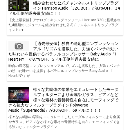
組み合わせた公式チャンネルストリッププラグ
イン Harrison Audio「32C Bus」が83%OFF、24
ドル圧倒的過去最安値に！！
【史上最安値】アナログミキシングコンソール Harrison 32Cに搭載され
た4種類のモジュールを組み合わせた公式チャンネルストリッププラグ
イン Harr
【過去最安値】独自の適応型コンプレッション
アルゴリズムを搭載した、力強くパンチの効い
た味わいを提供するパラレルコンプレッサー Baby Audio「I
Heart NY」が87%OFF、5ドル圧倒的過去最安値に！！
独自の適応型コンプレッションアルゴリズムを搭載した、力強くパンチ
の効いた味わいを提供するパラレルコンプレッサー Baby Audio「I
Heart NY」が
様々な共鳴体の挙動をエミュレートしたモーダ
ルフィルターにより金属やガラス、ピアノなど
様々な素材の音響特性を自在にモーフィングで
きる強力なフィルタープラグイン Polyverse
Music「Supermodal」が30%OFF、69ドルに！！！
様々な共鳴体の挙動をエミュレートしたモーダルフィルターにより金属
やガラス、ピアノなど様々な素材の音響特性を自在にモーフィングでき
る強力なフィルタープラグイン