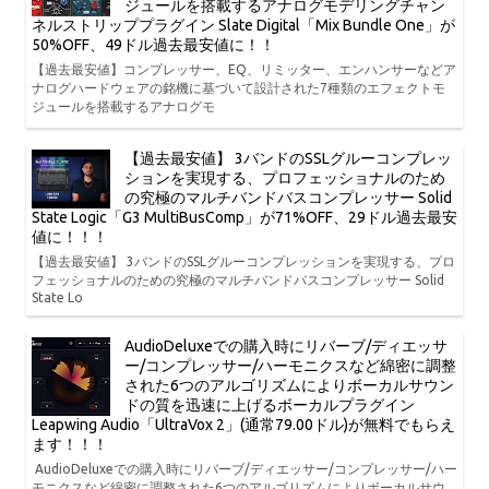
ジュールを搭載するアナログモデリングチャン
ネルストリッププラグイン Slate Digital「Mix Bundle One」が
50%OFF、49ドル過去最安値に！！
【過去最安値】コンプレッサー、EQ、リミッター、エンハンサーなどア
ナログハードウェアの銘機に基づいて設計された7種類のエフェクトモ
ジュールを搭載するアナログモ
【過去最安値】 3バンドのSSLグルーコンプレッ
ションを実現する、プロフェッショナルのため
の究極のマルチバンドバスコンプレッサー Solid
State Logic「G3 MultiBusComp」が71%OFF、29ドル過去最安
値に！！！
【過去最安値】 3バンドのSSLグルーコンプレッションを実現する、プロ
フェッショナルのための究極のマルチバンドバスコンプレッサー Solid
State Lo
AudioDeluxeでの購入時にリバーブ/ディエッサ
ー/コンプレッサー/ハーモニクスなど綿密に調整
された6つのアルゴリズムによりボーカルサウン
ドの質を迅速に上げるボーカルプラグイン
Leapwing Audio「UltraVox 2」(通常79.00ドル)が無料でもらえ
ます！！！
AudioDeluxeでの購入時にリバーブ/ディエッサー/コンプレッサー/ハー
モニクスなど綿密に調整された6つのアルゴリズムによりボーカルサウ