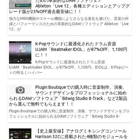
ための革新的なDAWソフトウェア
Ableton「Live 12」各種エディションとアップグ
レード版が25%OFF過去最安値に！！
強力なMIDI機能やスケール機能によりさらなる進化を遂げた、音楽の作
成とパフォーマンスのための革新的なDAWソフトウェア Ableton「Live
12」が
K-Popサウンドに最適化されたドラム音源
UJAM「Beatmaker IDOL」が87%OFF、1,100円
に！！
K-Popサウンドに最適化されたドラム音源
UJAM「Beatmaker IDOL」が87%OFF、1,100円。IDOLは、K-Popビー
トの明るくハイパー
Plugin Boutiqueでの購入時に音楽制作、演奏、
サウンドデザインをプロフェッショナルに始め
られるDAWソフトウェア「Bitwig Studio 8-Track」など2製品
から選んで無料でもらえます！！
Plugin Boutiqueでの購入時に音楽制作、演奏、サウンドデザインをプロ
フェッショナルに始められるDAWソフトウェア「Bitwig Studio 8-
【史上最安値】アナログミキシングコンソール
Harrison 32Cに搭載された4種類のモジュールを