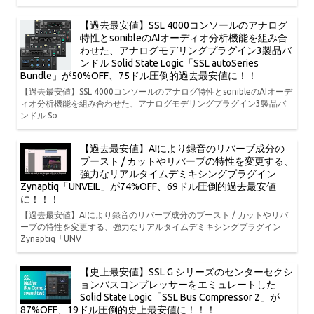
【過去最安値】SSL 4000コンソールのアナログ
特性とsonibleのAIオーディオ分析機能を組み合
わせた、アナログモデリングプラグイン3製品バ
ンドル Solid State Logic「SSL autoSeries
Bundle」が50%OFF、75ドル圧倒的過去最安値に！！
【過去最安値】SSL 4000コンソールのアナログ特性とsonibleのAIオーデ
ィオ分析機能を組み合わせた、アナログモデリングプラグイン3製品バ
ンドル So
【過去最安値】AIにより録音のリバーブ成分の
ブースト / カットやリバーブの特性を変更する、
強力なリアルタイムデミキシングプラグイン
Zynaptiq「UNVEIL」が74%OFF、69ドル圧倒的過去最安値
に！！！
【過去最安値】AIにより録音のリバーブ成分のブースト / カットやリバ
ーブの特性を変更する、強力なリアルタイムデミキシングプラグイン
Zynaptiq「UNV
【史上最安値】SSL G シリーズのセンターセクシ
ョンバスコンプレッサーをエミュレートした
Solid State Logic「SSL Bus Compressor 2」が
87%OFF、19ドル圧倒的史上最安値に！！！