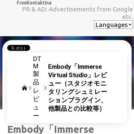
FreeKontaktina
スキップしてメイン コンテンツに移動
PR & AD: Advertisements from Google
etc.
DT
M
Embody「Immerse
製
Virtual Studio」レビ
品
ュー（スタジオモニ
レ
タリングシュミレー
ビ
ションプラグイン、
ュ
他製品との比較等）
ー
Embody「Immerse