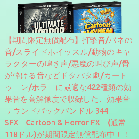
【期間限定無償配布】打撃音/バネの
音/スライドホイッスル/動物のキャ
ラクターの鳴き声/悪魔の叫び声/骨
が砕ける音などドタバタ劇/カート
ゥーン/ホラーに最適な422種類の効
果音を高解像度で収録した、効果音
サウンドパックバンドル 344
SFX「Cartoon & Horror FX」(通常
118ドル)が期間限定無償配布中！！