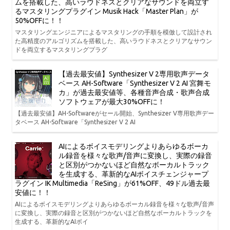
ムを搭載した、高いラウドネスとクリアなサウンドを両立す
るマスタリングプラグイン Musik Hack「Master Plan」が
50%OFFに！！
マスタリングエンジニアによるマスタリングの手順を模倣して設計され
た高精度のアルゴリズムを搭載した、高いラウドネスとクリアなサウン
ドを両立するマスタリングプラグ
【過去最安値】Synthesizer V 2専用歌声データ
ベース AH-Software「Synthesizer V 2 AI 宮舞モ
カ」が過去最安値等、各種音声合成・歌声合成
ソフトウェアが最大30%OFFに！
【過去最安値】AH-Softwareがセール開始、Synthesizer V専用歌声デー
タベース AH-Software「Synthesizer V 2 AI
AIによるボイスモデリングよりあらゆるボーカ
ル録音を様々な歌声/音声に変換し、実際の録音
と区別がつかないほど自然なボーカルトラック
を生成する、革新的なAIボイスチェンジャープ
ラグイン IK Multimedia「ReSing」が61%OFF、49ドル過去最
安値に！！
AIによるボイスモデリングよりあらゆるボーカル録音を様々な歌声/音声
に変換し、実際の録音と区別がつかないほど自然なボーカルトラックを
生成する、革新的なAIボイ