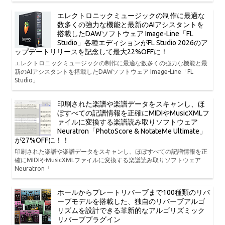
エレクトロニックミュージックの制作に最適な
数多くの強力な機能と最新のAIアシスタントを
搭載したDAWソフトウェア Image-Line「FL
Studio」各種エディションがFL Studio 2026のア
ップデートリリースを記念して最大22%OFFに！
エレクトロニックミュージックの制作に最適な数多くの強力な機能と最
新のAIアシスタントを搭載したDAWソフトウェア Image-Line「FL
Studio」
印刷された楽譜や楽譜データをスキャンし、ほ
ぼすべての記譜情報を正確にMIDIやMusicXMLフ
ァイルに変換する楽譜読み取りソフトウェア
Neuratron「PhotoScore & NotateMe Ultimate」
が27%OFFに！！
印刷された楽譜や楽譜データをスキャンし、ほぼすべての記譜情報を正
確にMIDIやMusicXMLファイルに変換する楽譜読み取りソフトウェア
Neuratron「
ホールからプレートリバーブまで100種類のリバ
ーブモデルを搭載した、独自のリバーブアルゴ
リズムを設計できる革新的なアルゴリズミック
リバーブプラグイン