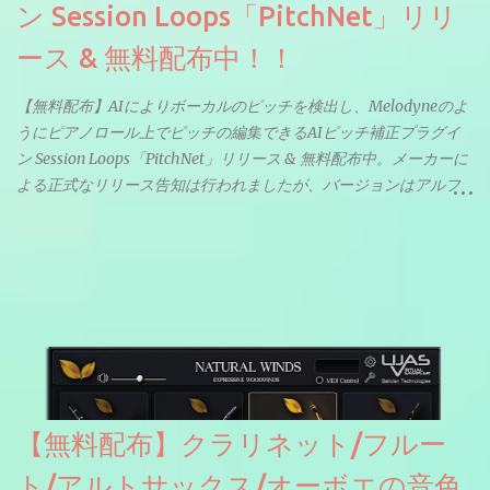
ン Session Loops「PitchNet」リリ
ース & 無料配布中！！
【無料配布】AIによりボーカルのピッチを検出し、Melodyneのよ
うにピアノロール上でピッチの編集できるAIピッチ補正プラグイ
ン Session Loops「PitchNet」リリース & 無料配布中。メーカーに
よる正式なリリース告知は行われましたが、バージョンはアルフ
ァと記載されているようなので今後アップデートで細かいバグな
どが修正されていくのだと思われます。筆者もざっくりと確認し
たところ動作は問題なさそうです。KVR Developer Challenge
2026に出品されている製品になります。国内代理店でも取り扱い
のあるDrumNetのメーカーです。調べたところによるとオープン
ソースを元に設計・改良した製品のようです。
【無料配布】クラリネット/フルー
ト/アルトサックス/オーボエの音色