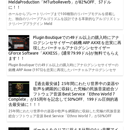
MeldaProduction「MTurboReverb」が82%OFF、57ドル
に！！
ホールからプレートリバーブまで100種類のリバーブモデルを搭載し
た、独自のリバーブアルゴリズムを設計できる革新的なアルゴリズミッ
クリバーブプラグイン Meld
Plugin Boutiqueでの49ドル以上の購入時にアナ
ログシンセサイザーの銘機 ARP AXXEを忠実に再
現したバーチャルアナログシンセサイザー
GForce Software「AXXESS」(通常79.99ドル)が無料でもらえ
ます！！
Plugin Boutiqueでの49ドル以上の購入時にアナログシンセサイザーの
銘機 ARP Axxe (1975)を忠実に再現したバーチャルアナログシンセサ
【過去最安値】25年間にわたり世界中の楽器や
歌声を網羅的に収録した究極の民族音楽総合ソ
フトウェア音源 Best Service「Ethno World 7
Complete」が35周年を記念して50%OFF、199ドル圧倒的過
去最安値に！！！
25年間にわたり世界中の楽器や歌声を網羅的に収録した究極の民族音楽
総合ソフトウェア音源 Best Service「Ethno World 7」が50%OFF
ボーカルをクリアに捉える比類のない音響アイ