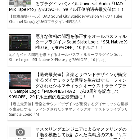
るプラグインバンドル Universal Audio「UAD
Mix Tape Pro」が33%OFF、99ドル圧倒的過去最安値に！！
【価格崩壊セール】UAD Sound City StudiosやAvalon VT-737 Tube
Channel StripなどUADプラグイン45製品の
厄介な位相の問題を修正するオールパスフィル
タープラグイン Solid State Logic「SSL Native X-
Phase」が89%OFF、10ドルに！！
厄介な位相の問題を修正するオールパスフィルタープラグイン Solid
State Logic「SSL Native X-Phase」が89%OFF、10ドルに
【過去最安値】音楽とサウンドデザインが衝突
するダイナミックな世界を生み出すモーフィン
グされたシネマティックオーケストラライブラ
リ Sample Logic「MORPHESTRA 2」が20周年を記念して
90%OFF、29ドル圧倒的過去最安値に！！！
【過去最安値】音楽とサウンドデザインが衝突するダイナミックな世界
を生み出すモーフィングされたシネマティックオーケストラライブラリ
Sample Logic「M
マスタリングエンジニアによるマスタリングの
手順を模倣して設計された高精度のアルゴリズ