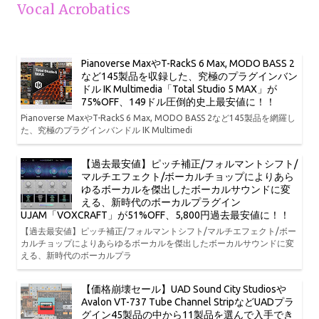
Vocal Acrobatics
Pianoverse MaxやT-RackS 6 Max, MODO BASS 2
など145製品を収録した、究極のプラグインバン
ドル IK Multimedia「Total Studio 5 MAX」が
75%OFF、149ドル圧倒的史上最安値に！！
Pianoverse MaxやT-RackS 6 Max, MODO BASS 2など145製品を網羅し
た、究極のプラグインバンドル IK Multimedi
【過去最安値】ピッチ補正/フォルマントシフト/
マルチエフェクト/ボーカルチョップによりあら
ゆるボーカルを傑出したボーカルサウンドに変
える、新時代のボーカルプラグイン
UJAM「VOXCRAFT」が51%OFF、5,800円過去最安値に！！
【過去最安値】ピッチ補正/フォルマントシフト/マルチエフェクト/ボー
カルチョップによりあらゆるボーカルを傑出したボーカルサウンドに変
える、新時代のボーカルプラ
【価格崩壊セール】UAD Sound City Studiosや
Avalon VT-737 Tube Channel StripなどUADプラ
グイン45製品の中から11製品を選んで入手でき