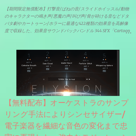
【期間限定無償配布】打撃音/ばねの音/スライドホイッスル/動物
のキャラクターの鳴き声/悪魔の声/叫び声/骨が砕ける音などドタ
バタ劇やカートゥーン/ホラーに最適な422種類の効果音を高解像
度で収録した、効果音サウンドパックバンドル 344 SFX「Cartoon
& Horror FX」(通常118ドル)が期間限定無償配布中。サンプリン
グレート等もしっかりと業界水準を満たしております。
【無料配布】オーケストラのサンプ
リング手法によりシンセサイザー/
電子楽器を繊細な音色の変化まで忠