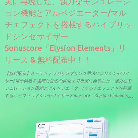
実に再現した、強力なモジュレーシ
ョン機能とアルペジエーター/マル
チエフェクトを搭載するハイブリッ
ドシンセサイザー
Sonuscore「Elysion Elements」リ
リース & 無料配布中！！
【無料配布】オーケストラのサンプリング手法によりシンセサイ
ザー/電子楽器を繊細な音色の変化まで忠実に再現した、強力なモ
ジュレーション機能とアルペジエーター/マルチエフェクトを搭載
するハイブリッドシンセサイザー Sonuscore「Elysion Elements」
リリース & 無料配布中。Elysion 2からライブラリを抜粋した製品
です。パフォーマンス機能とエディット機能以外全ての機能が使
えるようになっています。総容量も7GBを超えます。複数の設定に
より音色が作りこまれているため、あらかじめアルペジオがプロ
グラムされているプリセットも多いですが、アルペジオを切るこ