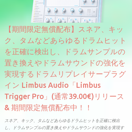
とももちろんできます。 ほとんどのシンセライブラリは、音を一
度サンプリングしてベロシティで音量を調整します。 しかし、
ELYSIONは違います。ビンテージシンセを含む様々な音源から、
複数のベロシティレイヤーにわたって録音し、各レイヤーを整形
【期間限定無償配布】スネア、キッ
することで、弱く演奏した場合と強く演奏した場合で、全く異な
る音色が得られます。単に音量を変えただけの同じ音ではありま
ク、タムなどあらゆるドラムヒット
せん。
を正確に検出し、ドラムサンプルの
置き換えやドラムサウンドの強化を
実現するドラムリプレイサープラグ
イン Limbus Audio「Limbus
Trigger Pro」(通常39.00€)リリース
& 期間限定無償配布中！！
スネア、キック、タムなどあらゆるドラムヒットを正確に検出
し、ドラムサンプルの置き換えやドラムサウンドの強化を実現す