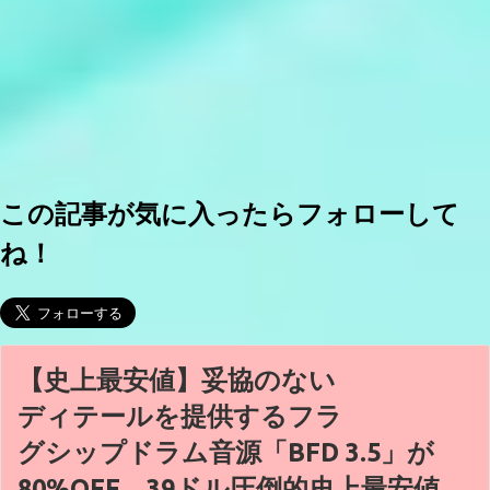
この記事が気に入ったらフォローして
ね！
【史上最安値】妥協のない
ディテールを提供するフラ
グシップドラム音源「BFD 3.5」が
80%OFF、39ドル圧倒的史上最安値