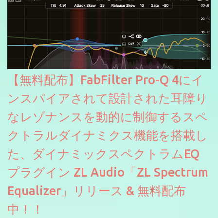
【無料配布】FabFilter Pro-Q 4にイ
ンスパイアされて設計された耳障り
なレゾナンスを動的に制御するスペ
クトラルダイナミクス機能を搭載し
た、ダイナミックスペクトラムEQ
プラグイン ZL Audio「ZL Spectrum
Equalizer」リリース & 無料配布
中！！