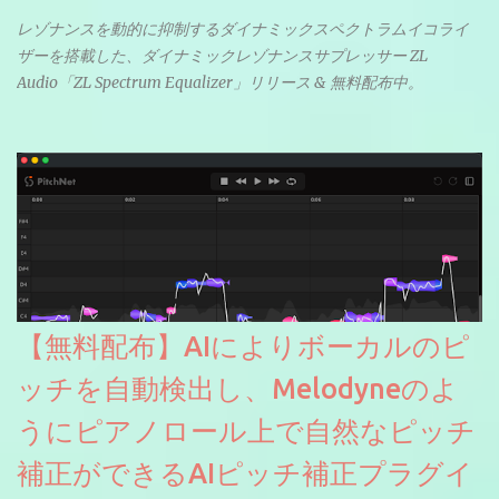
レゾナンスを動的に抑制するダイナミックスペクトラムイコライ
ザーを搭載した、ダイナミックレゾナンスサプレッサー ZL
Audio「ZL Spectrum Equalizer」リリース & 無料配布中。
【無料配布】AIによりボーカルのピ
ッチを自動検出し、Melodyneのよ
うにピアノロール上で自然なピッチ
補正ができるAIピッチ補正プラグイ