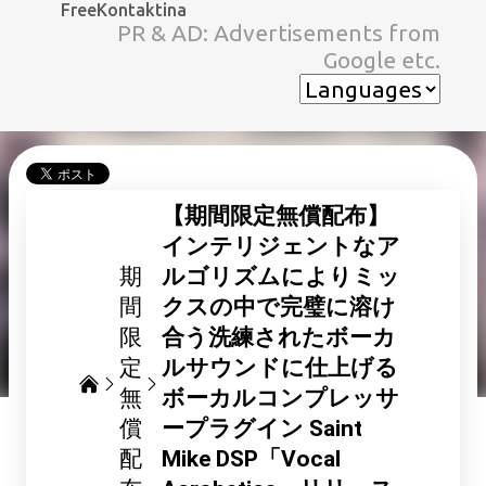
FreeKontaktina
スキップしてメイン コンテンツに移動
PR & AD: Advertisements from
Google etc.
【期間限定無償配布】
インテリジェントなア
期
ルゴリズムによりミッ
間
クスの中で完璧に溶け
限
合う洗練されたボーカ
定
ルサウンドに仕上げる
無
ボーカルコンプレッサ
償
ープラグイン Saint
配
Mike DSP「Vocal