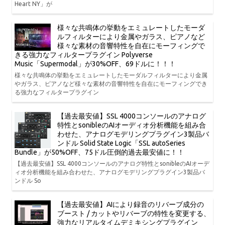
Heart NY」が
様々な共鳴体の挙動をエミュレートしたモーダ
ルフィルターにより金属やガラス、ピアノなど
様々な素材の音響特性を自在にモーフィングで
きる強力なフィルタープラグイン Polyverse
Music「Supermodal」が30%OFF、69ドルに！！！
様々な共鳴体の挙動をエミュレートしたモーダルフィルターにより金属
やガラス、ピアノなど様々な素材の音響特性を自在にモーフィングでき
る強力なフィルタープラグイン
【過去最安値】SSL 4000コンソールのアナログ
特性とsonibleのAIオーディオ分析機能を組み合
わせた、アナログモデリングプラグイン3製品バ
ンドル Solid State Logic「SSL autoSeries
Bundle」が50%OFF、75ドル圧倒的過去最安値に！！
【過去最安値】SSL 4000コンソールのアナログ特性とsonibleのAIオーデ
ィオ分析機能を組み合わせた、アナログモデリングプラグイン3製品バ
ンドル So
【過去最安値】AIにより録音のリバーブ成分の
ブースト / カットやリバーブの特性を変更する、
強力なリアルタイムデミキシングプラグイン