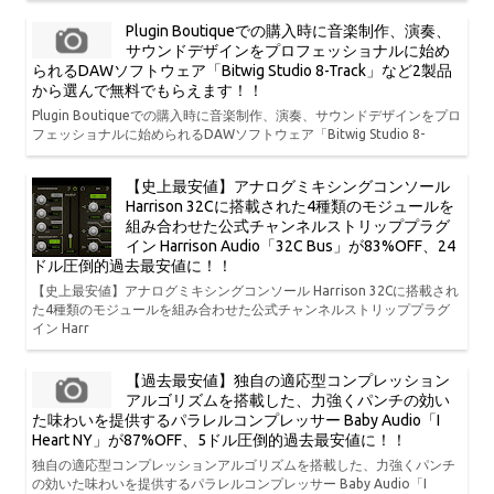
Plugin Boutiqueでの購入時に音楽制作、演奏、
サウンドデザインをプロフェッショナルに始め
られるDAWソフトウェア「Bitwig Studio 8-Track」など2製品
から選んで無料でもらえます！！
Plugin Boutiqueでの購入時に音楽制作、演奏、サウンドデザインをプロ
フェッショナルに始められるDAWソフトウェア「Bitwig Studio 8-
【史上最安値】アナログミキシングコンソール
Harrison 32Cに搭載された4種類のモジュールを
組み合わせた公式チャンネルストリッププラグ
イン Harrison Audio「32C Bus」が83%OFF、24
ドル圧倒的過去最安値に！！
【史上最安値】アナログミキシングコンソール Harrison 32Cに搭載され
た4種類のモジュールを組み合わせた公式チャンネルストリッププラグ
イン Harr
【過去最安値】独自の適応型コンプレッション
アルゴリズムを搭載した、力強くパンチの効い
た味わいを提供するパラレルコンプレッサー Baby Audio「I
Heart NY」が87%OFF、5ドル圧倒的過去最安値に！！
独自の適応型コンプレッションアルゴリズムを搭載した、力強くパンチ
の効いた味わいを提供するパラレルコンプレッサー Baby Audio「I