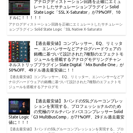
アナログディストーション回路を正確にエミュ
レートしたサチュレーションプラグイン Solid
State Logic「SSL X-Saturator」が79%OFF、10
ドルに！！！！！
アナログディストーション回路を正確にエミュレートしたサチュレーシ
ョンプラグイン Solid State Logic「SSL Native X-Saturato
【過去最安値】コンプレッサー、EQ、リミッタ
ー、エンハンサーなどアナログハードウェアの
銘機に基づいて設計された7種類のエフェクトモ
ジュールを搭載するアナログモデリングチャン
ネルストリッププラグイン Slate Digital「Mix Bundle One」が
50%OFF、49ドル過去最安値に！！
【過去最安値】コンプレッサー、EQ、リミッター、エンハンサーなどア
ナログハードウェアの銘機に基づいて設計された7種類のエフェクトモ
ジュールを搭載するアナログモ
【過去最安値】 3バンドのSSLグルーコンプレッ
ションを実現する、プロフェッショナルのため
の究極のマルチバンドバスコンプレッサー Solid
State Logic「G3 MultiBusComp」が71%OFF、29ドル過去最安
値に！！！
【過去最安値】 3バンドのSSLグルーコンプレッションを実現する、プロ