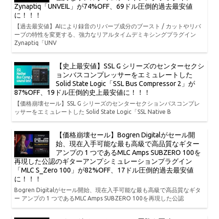
Zynaptiq「UNVEIL」が74%OFF、69ドル圧倒的過去最安値
に！！！
【過去最安値】AIにより録音のリバーブ成分のブースト / カットやリバ
ーブの特性を変更する、強力なリアルタイムデミキシングプラグイン
Zynaptiq「UNV
【史上最安値】SSL G シリーズのセンターセクシ
ョンバスコンプレッサーをエミュレートした
Solid State Logic「SSL Bus Compressor 2」が
87%OFF、19ドル圧倒的史上最安値に！！！
【価格崩壊セール】SSL G シリーズのセンターセクションバスコンプレ
ッサーをエミュレートした Solid State Logic「SSL Native B
【価格崩壊セール】Bogren Digitalがセール開
始、現在入手可能な最も高級で高品質なギター
アンプの 1 つであるMLC Amps SUBZERO 100を
再現した公認のギターアンプシミュレーションプラグイン
「MLC S_Zero 100」が82%OFF、17ドル圧倒的過去最安値
に！！！
Bogren Digitalがセール開始、現在入手可能な最も高級で高品質なギタ
ー アンプの 1 つであるMLC Amps SUBZERO 100を再現した公認