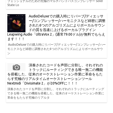
フェッショナルのための究極のマルチバンドバスコンプレッサー Solid
State Lo
AudioDeluxeでの購入時にリバーブ/ディエッサ
ー/コンプレッサー/ハーモニクスなど綿密に調整
された6つのアルゴリズムによりボーカルサウン
ドの質を迅速に上げるボーカルプラグイン
Leapwing Audio「UltraVox 2」(通常79.00ドル)が無料でもらえ
ます！！！
AudioDeluxeでの購入時にリバーブ/ディエッサー/コンプレッサー/ハー
モニクスなど綿密に調整された6つのアルゴリズムによりボーカルサウ
ン
演奏されたコードを声部に分割し、それぞれの
トラックにルーティングできる唯一無二の機能
を搭載した、従来のオーケストレーション作業に革命をもた
らす究極のリアルタイムオーケストレーションツール
Nextmidi「Divisimate 2」が20%OFFに！！！
演奏されたコードを声部に分割し、それぞれのトラックにルーティング
できる唯一無二の機能を搭載した、従来のオーケストレーション作業に
革命をもたらす究極のリアルタ