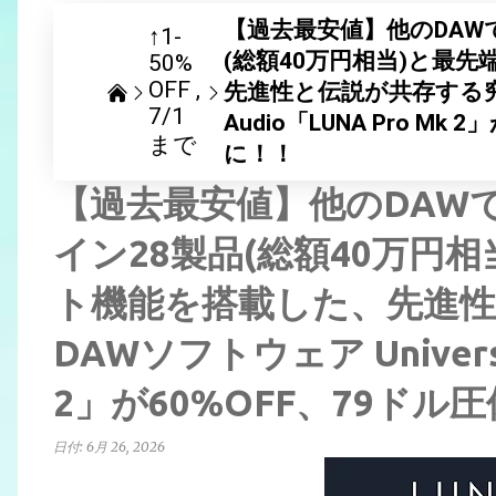
【過去最安値】他のDAW
↑1-
(総額40万円相当)と最
50%
OFF
先進性と伝説が共存する究極の
7/1
Audio「LUNA Pro M
まで
に！！
【過去最安値】他のDAW
イン28製品(総額40万円
ト機能を搭載した、先進
DAWソフトウェア Universa
2」が60%OFF、79ド
日付:
6月 26, 2026