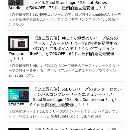
ンドル Solid State Logic「SSL autoSeries
Bundle」が50%OFF、75ドル圧倒的過去最安値に！！
【過去最安値】SSL 4000コンソールのアナログ特性とsonibleのAIオーデ
ィオ分析機能を組み合わせた、アナログモデリングプラグイン3製品バ
ンドル So
【過去最安値】AIにより録音のリバーブ成分の
ブースト / カットやリバーブの特性を変更する、
強力なリアルタイムデミキシングプラグイン
Zynaptiq「UNVEIL」が74%OFF、69ドル圧倒的過去最安値
に！！！
【過去最安値】AIにより録音のリバーブ成分のブースト / カットやリバ
ーブの特性を変更する、強力なリアルタイムデミキシングプラグイン
Zynaptiq「UNV
【史上最安値】SSL G シリーズのセンターセクシ
ョンバスコンプレッサーをエミュレートした
Solid State Logic「SSL Bus Compressor 2」が
87%OFF、19ドル圧倒的史上最安値に！！！
【価格崩壊セール】SSL G シリーズのセンターセクションバスコンプレ
ッサーをエミュレートした Solid State Logic「SSL Native B