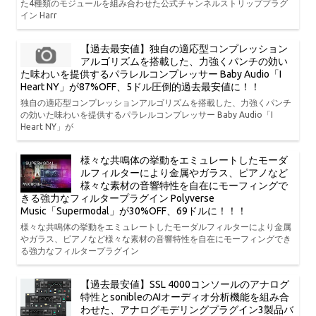
た4種類のモジュールを組み合わせた公式チャンネルストリッププラグ
イン Harr
【過去最安値】独自の適応型コンプレッション
アルゴリズムを搭載した、力強くパンチの効い
た味わいを提供するパラレルコンプレッサー Baby Audio「I
Heart NY」が87%OFF、5ドル圧倒的過去最安値に！！
独自の適応型コンプレッションアルゴリズムを搭載した、力強くパンチ
の効いた味わいを提供するパラレルコンプレッサー Baby Audio「I
Heart NY」が
様々な共鳴体の挙動をエミュレートしたモーダ
ルフィルターにより金属やガラス、ピアノなど
様々な素材の音響特性を自在にモーフィングで
きる強力なフィルタープラグイン Polyverse
Music「Supermodal」が30%OFF、69ドルに！！！
様々な共鳴体の挙動をエミュレートしたモーダルフィルターにより金属
やガラス、ピアノなど様々な素材の音響特性を自在にモーフィングでき
る強力なフィルタープラグイン
【過去最安値】SSL 4000コンソールのアナログ
特性とsonibleのAIオーディオ分析機能を組み合
わせた、アナログモデリングプラグイン3製品バ