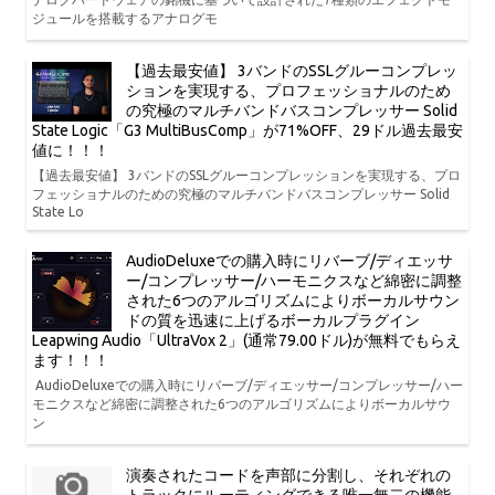
ジュールを搭載するアナログモ
【過去最安値】 3バンドのSSLグルーコンプレッ
ションを実現する、プロフェッショナルのため
の究極のマルチバンドバスコンプレッサー Solid
State Logic「G3 MultiBusComp」が71%OFF、29ドル過去最安
値に！！！
【過去最安値】 3バンドのSSLグルーコンプレッションを実現する、プロ
フェッショナルのための究極のマルチバンドバスコンプレッサー Solid
State Lo
AudioDeluxeでの購入時にリバーブ/ディエッサ
ー/コンプレッサー/ハーモニクスなど綿密に調整
された6つのアルゴリズムによりボーカルサウン
ドの質を迅速に上げるボーカルプラグイン
Leapwing Audio「UltraVox 2」(通常79.00ドル)が無料でもらえ
ます！！！
AudioDeluxeでの購入時にリバーブ/ディエッサー/コンプレッサー/ハー
モニクスなど綿密に調整された6つのアルゴリズムによりボーカルサウ
ン
演奏されたコードを声部に分割し、それぞれの