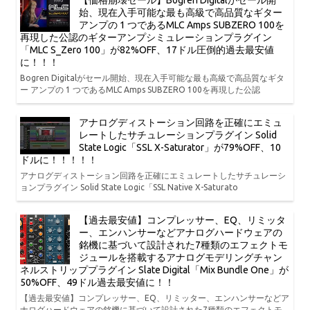
【価格崩壊セール】Bogren Digitalがセール開
始、現在入手可能な最も高級で高品質なギター
アンプの 1 つであるMLC Amps SUBZERO 100を
再現した公認のギターアンプシミュレーションプラグイン
「MLC S_Zero 100」が82%OFF、17ドル圧倒的過去最安値
に！！！
Bogren Digitalがセール開始、現在入手可能な最も高級で高品質なギタ
ー アンプの 1 つであるMLC Amps SUBZERO 100を再現した公認
アナログディストーション回路を正確にエミュ
レートしたサチュレーションプラグイン Solid
State Logic「SSL X-Saturator」が79%OFF、10
ドルに！！！！！
アナログディストーション回路を正確にエミュレートしたサチュレーシ
ョンプラグイン Solid State Logic「SSL Native X-Saturato
【過去最安値】コンプレッサー、EQ、リミッタ
ー、エンハンサーなどアナログハードウェアの
銘機に基づいて設計された7種類のエフェクトモ
ジュールを搭載するアナログモデリングチャン
ネルストリッププラグイン Slate Digital「Mix Bundle One」が
50%OFF、49ドル過去最安値に！！
【過去最安値】コンプレッサー、EQ、リミッター、エンハンサーなどア
ナログハードウェアの銘機に基づいて設計された7種類のエフェクトモ