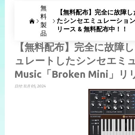
無
【無料配布】完全に故障したM
料
たシンセエミュレーション Full 
製
リース & 無料配布中！！
品
【無料配布】完全に故障したM
ュレートしたシンセエミュレーシ
Music「Broken Mini
日付:
11月 05, 2024