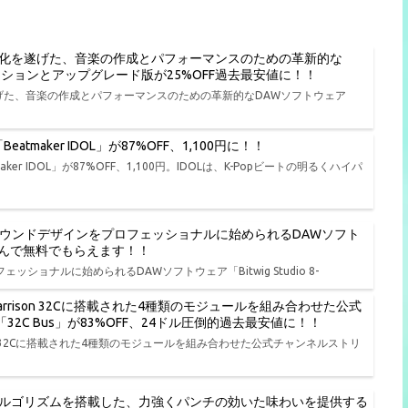
進化を遂げた、音楽の作成とパフォーマンスのための革新的な
種エディションとアップグレード版が25%OFF過去最安値に！！
遂げた、音楽の作成とパフォーマンスのための革新的なDAWソフトウェア
tmaker IDOL」が87%OFF、1,100円に！！
er IDOL」が87%OFF、1,100円。IDOLは、K-Popビートの明るくハイパ
、演奏、サウンドデザインをプロフェッショナルに始められるDAWソフト
品から選んで無料でもらえます！！
ェッショナルに始められるDAWソフトウェア「Bitwig Studio 8-
rison 32Cに搭載された4種類のモジュールを組み合わせた公式
io「32C Bus」が83%OFF、24ドル圧倒的過去最安値に！！
on 32Cに搭載された4種類のモジュールを組み合わせた公式チャンネルストリ
ルゴリズムを搭載した、力強くパンチの効いた味わいを提供する