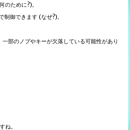
何のために?)。
C で制御できます (なぜ?)。
せん。一部のノブやキーが欠落している可能性があり
すね。