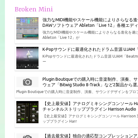
Broken Mini
強力なMIDI機能やスケール機能によりさらなる
DAWソフトウェア Ableton「Live 12」各
強力なMIDI機能やスケール機能によりさらなる進化を
Ableton「Live 12」が
K-Popサウンドに最適化されたドラム音源 UJAM「Bea
K-Popサウンドに最適化されたドラム音源 UJAM「Beatmak
ー
Plugin Boutiqueでの購入時に音楽制作
ウェア「Bitwig Studio 8-Track」など2製
Plugin Boutiqueでの購入時に音楽制作、演奏、サウンドデザインをプロフ
【史上最安値】アナログミキシングコンソール Har
チャンネルストリッププラグイン Harrison Aud
【史上最安値】アナログミキシングコンソール Harris
ッププラグイン Harr
【過去最安値】独自の適応型コンプレッションア