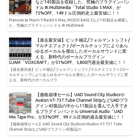
など145製品を収録した、究極のプラグインバン
ドル IK Multimedia「Total Studio 5 MAX」が
75%OFF、149ドル圧倒的史上最安値に！！
Pianoverse MaxやT-RackS 6 Max, MODO BASS 2など145製品を網羅し
た、究極のプラグインバンドル IK Multimedi
【過去最安値】ピッチ補正/フォルマントシフト/
マルチエフェクト/ボーカルチョップによりあら
ゆるボーカルを傑出したボーカルサウンドに変
える、新時代のボーカルプラグイン
UJAM「VOXCRAFT」が51%OFF、5,800円過去最安値に！！
【過去最安値】ピッチ補正/フォルマントシフト/マルチエフェクト/ボー
カルチョップによりあらゆるボーカルを傑出したボーカルサウンドに変
える、新時代のボーカルプラ
【価格崩壊セール】UAD Sound City Studiosや
Avalon VT-737 Tube Channel StripなどUADプラ
グイン45製品の中から11製品を選んで入手でき
るプラグインバンドル Universal Audio「UAD
Mix Tape Pro」が33%OFF、99ドル圧倒的過去最安値に！！
【価格崩壊セール】UAD Sound City StudiosやAvalon VT-737 Tube
Channel StripなどUADプラグイン45製品の