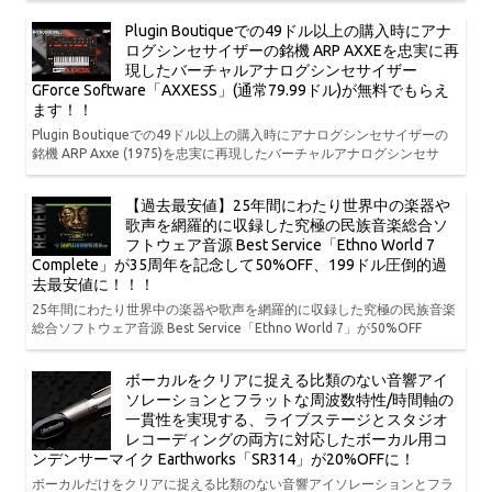
Plugin Boutiqueでの49ドル以上の購入時にアナ
ログシンセサイザーの銘機 ARP AXXEを忠実に再
現したバーチャルアナログシンセサイザー
GForce Software「AXXESS」(通常79.99ドル)が無料でもらえ
ます！！
Plugin Boutiqueでの49ドル以上の購入時にアナログシンセサイザーの
銘機 ARP Axxe (1975)を忠実に再現したバーチャルアナログシンセサ
【過去最安値】25年間にわたり世界中の楽器や
歌声を網羅的に収録した究極の民族音楽総合ソ
フトウェア音源 Best Service「Ethno World 7
Complete」が35周年を記念して50%OFF、199ドル圧倒的過
去最安値に！！！
25年間にわたり世界中の楽器や歌声を網羅的に収録した究極の民族音楽
総合ソフトウェア音源 Best Service「Ethno World 7」が50%OFF
ボーカルをクリアに捉える比類のない音響アイ
ソレーションとフラットな周波数特性/時間軸の
一貫性を実現する、ライブステージとスタジオ
レコーディングの両方に対応したボーカル用コ
ンデンサーマイク Earthworks「SR314」が20%OFFに！
ボーカルだけをクリアに捉える比類のない音響アイソレーションとフラ