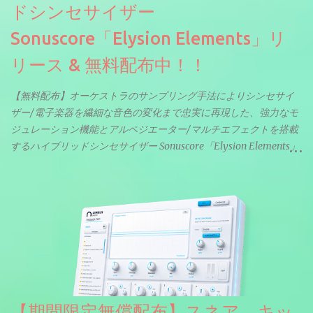
ドシンセサイザー
Sonuscore「Elysion Elements」リ
リース & 無料配布中！！
【無料配布】オーケストラのサンプリング手法によりシンセサイ
ザー/電子楽器を繊細な音色の変化まで忠実に再現した、強力なモ
ジュレーション機能とアルペジエーター/マルチエフェクトを搭載
するハイブリッドシンセサイザー Sonuscore「Elysion Elements」
リリース & 無料配布中。Elysion 2からライブラリを抜粋した製品
です。パフォーマンス機能とエディット機能以外全ての機能が使
えるようになっています。総容量も7GBを超えます。複数の設定に
より音色が作りこまれているため、あらかじめアルペジオがプロ
グラムされているプリセットも多いですが、アルペジオを切るこ
とももちろんできます。 ほとんどのシンセライブラリは、音を一
度サンプリングしてベロシティで音量を調整します。 しかし、
ELYSIONは違います。ビンテージシンセを含む様々な音源から、
複数のベロシティレイヤーにわたって録音し、各レイヤーを整形
【期間限定無償配布】スネア、キッ