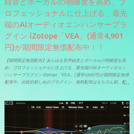
録音とボーカルの明瞭度を高め、プ
ロフェッショナルに仕上げる、最先
端のAIオーディオエンハンサープラ
グイン iZotope「VEA」(通常4,901
円)が期間限定無償配布中！！
【期間限定無償配布】あらゆる音声録音とボーカルの明瞭度を高
め、プロフェッショナルに仕上げる、最先端のAIオーディオエン
ハンサープラグイン iZotope「VEA」(通常4,901円)が期間限定無償
配布中。比較的新しめのプラグイン。無料配布はもちろん初。配
信やナレーションにもぴったり。ボーカルミックスやVTuberさん
にも。