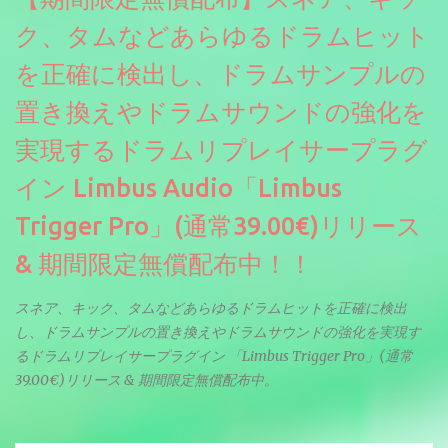
することで、弱く演奏した場合と強く演奏した場合で、全く異な
る音色が得られます。単に音量を変えただけの同じ音ではありま
ク、タムなどあらゆるドラムヒット
せん。
を正確に検出し、ドラムサンプルの
置き換えやドラムサウンドの強化を
実現するドラムリプレイサープラグ
イン Limbus Audio「Limbus
Trigger Pro」(通常39.00€)リリース
& 期間限定無償配布中！！
スネア、キック、タムなどあらゆるドラムヒットを正確に検出
し、ドラムサンプルの置き換えやドラムサウンドの強化を実現す
るドラムリプレイサープラグイン 「Limbus Trigger Pro」(通常
39.00€)リリース & 期間限定無償配布中。