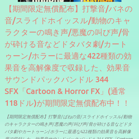
【期間限定無償配布】打撃音/バネの
音/スライドホイッスル/動物のキャ
ラクターの鳴き声/悪魔の叫び声/骨
が砕ける音などドタバタ劇/カート
ゥーン/ホラーに最適な422種類の効
果音を高解像度で収録した、効果音
サウンドパックバンドル 344
SFX「Cartoon & Horror FX」(通常
118ドル)が期間限定無償配布中！！
【期間限定無償配布】打撃音/ばねの音/スライドホイッスル/動物
のキャラクターの鳴き声/悪魔の声/叫び声/骨が砕ける音などドタ
バタ劇やカートゥーン/ホラーに最適な422種類の効果音を高解像
度で収録した、効果音サウンドパックバンドル 344 SFX「Cartoon