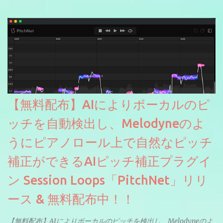
【無料配布】AIによりボーカルのピ
ッチを自動検出し、Melodyneのよ
うにピアノロール上で自然なピッチ
補正ができるAIピッチ補正プラグイ
ン Session Loops「PitchNet」リリ
ース & 無料配布中！！
【無料配布】AIによりボーカルのピッチを検出し、Melodyneのよ