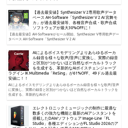
【過去最安値】Synthesizer V 2専用歌声データ
ベース AH-Software「Synthesizer V 2 AI 宮舞モ
カ」が過去最安値等、各種音声合成・歌声合成
ソフトウェアが最大30%OFFに！
【過去最安値】AH-Softwareがセール開始、Synthesizer V専用歌声デー
タベース AH-Software「Synthesizer V 2 AI
AIによるボイスモデリングよりあらゆるボーカ
ル録音を様々な歌声/音声に変換し、実際の録音
と区別がつかないほど自然なボーカルトラック
を生成する、革新的なAIボイスチェンジャープ
ラグイン IK Multimedia「ReSing」が61%OFF、49ドル過去最
安値に！！
AIによるボイスモデリングよりあらゆるボーカル録音を様々な歌声/音声
に変換し、実際の録音と区別がつかないほど自然なボーカルトラックを
生成する、革新的なAIボイ
エレクトロニックミュージックの制作に最適な
数多くの強力な機能と最新のAIアシスタントを
搭載したDAWソフトウェア Image-Line「FL
Studio」各種エディションがFL Studio 2026のア