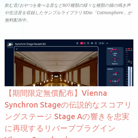
飲む音/おやつを食べる音など807種類の様々な種類の猫の鳴き声
や生活音を収録したサンプルライブラリ 8Dio「Catmosphere」が
無料配布中。
【期間限定無償配布】Vienna
Synchron Stageの伝説的なスコアリ
ングステージ Stage Aの響きを忠実
に再現するリバーブプラグイン