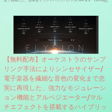
& Horror FX」(通常118ドル)が期間限定無償配布中。サンプリン
グレート等もしっかりと業界水準を満たしております。
【無料配布】オーケストラのサンプ
リング手法によりシンセサイザー/
電子楽器を繊細な音色の変化まで忠
実に再現した、強力なモジュレーシ
ョン機能とアルペジエーター/マル
チエフェクトを搭載するハイブリッ