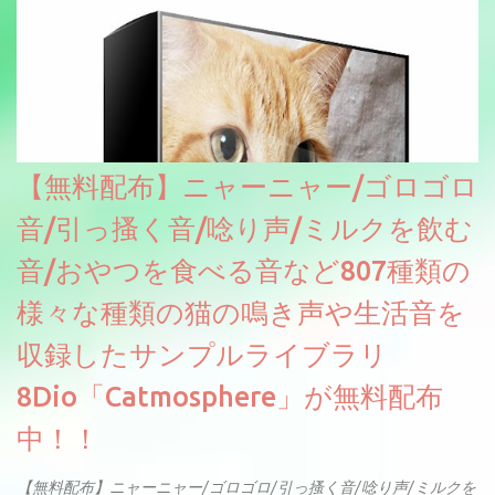
【無料配布】ニャーニャー/ゴロゴロ
音/引っ搔く音/唸り声/ミルクを飲む
音/おやつを食べる音など807種類の
様々な種類の猫の鳴き声や生活音を
収録したサンプルライブラリ
8Dio「Catmosphere」が無料配布
中！！
【無料配布】ニャーニャー/ゴロゴロ/引っ搔く音/唸り声/ミルクを