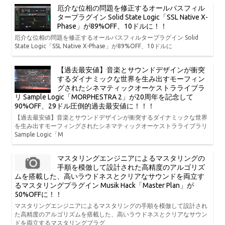
厄介な位相の問題を修正するオールパスフィル
タープラグイン Solid State Logic「SSL Native X-
Phase」が89%OFF、10ドルに！！
厄介な位相の問題を修正するオールパスフィルタープラグイン Solid
State Logic「SSL Native X-Phase」が89%OFF、10ドルに
【過去最安値】音楽とサウンドデザインが衝突
するダイナミックな世界を生み出すモーフィン
グされたシネマティックオーケストラライブラ
リ Sample Logic「MORPHESTRA 2」が20周年を記念して
90%OFF、29ドル圧倒的過去最安値に！！！
【過去最安値】音楽とサウンドデザインが衝突するダイナミックな世界
を生み出すモーフィングされたシネマティックオーケストラライブラリ
Sample Logic「M
マスタリングエンジニアによるマスタリングの
手順を模倣して設計された高精度のアルゴリズ
ムを搭載した、高いラウドネスとクリアなサウンドを両立す
るマスタリングプラグイン Musik Hack「Master Plan」が
50%OFFに！！
マスタリングエンジニアによるマスタリングの手順を模倣して設計され
た高精度のアルゴリズムを搭載した、高いラウドネスとクリアなサウン
ドを両立するマスタリングプラグ