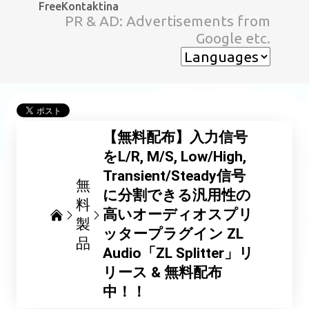
FreeKontaktina
スキップしてメイン コンテンツに移動
PR & AD: Advertisements from
Google etc.
【無料配布】入力信号
をL/R, M/S, Low/High,
Transient/Steady信号
無
に分割できる汎用性の
料
高いオーディオスプリ
製
ッタープラグイン ZL
品
Audio「ZL Splitter」リ
リース & 無料配布
中！！