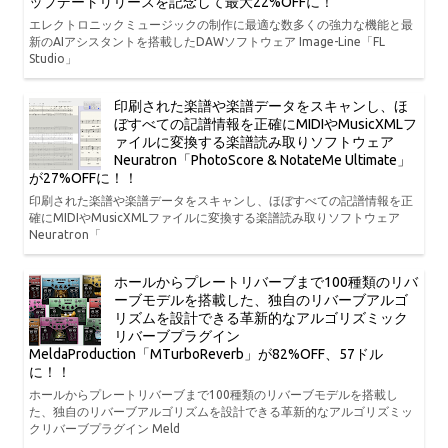
ップデートリリースを記念して最大22%OFFに！
エレクトロニックミュージックの制作に最適な数多くの強力な機能と最
新のAIアシスタントを搭載したDAWソフトウェア Image-Line「FL
Studio」
印刷された楽譜や楽譜データをスキャンし、ほ
ぼすべての記譜情報を正確にMIDIやMusicXMLフ
ァイルに変換する楽譜読み取りソフトウェア
Neuratron「PhotoScore & NotateMe Ultimate」
が27%OFFに！！
印刷された楽譜や楽譜データをスキャンし、ほぼすべての記譜情報を正
確にMIDIやMusicXMLファイルに変換する楽譜読み取りソフトウェア
Neuratron「
ホールからプレートリバーブまで100種類のリバ
ーブモデルを搭載した、独自のリバーブアルゴ
リズムを設計できる革新的なアルゴリズミック
リバーブプラグイン
MeldaProduction「MTurboReverb」が82%OFF、57ドル
に！！
ホールからプレートリバーブまで100種類のリバーブモデルを搭載し
た、独自のリバーブアルゴリズムを設計できる革新的なアルゴリズミッ
クリバーブプラグイン Meld