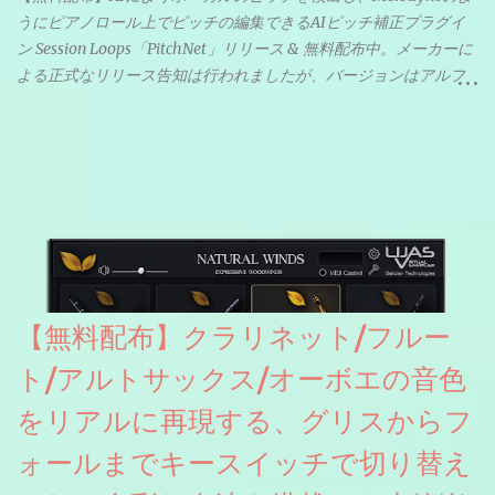
うにピアノロール上でピッチの編集できるAIピッチ補正プラグイ
ン Session Loops「PitchNet」リリース & 無料配布中。メーカーに
よる正式なリリース告知は行われましたが、バージョンはアルフ
ァと記載されているようなので今後アップデートで細かいバグな
どが修正されていくのだと思われます。筆者もざっくりと確認し
たところ動作は問題なさそうです。KVR Developer Challenge
2026に出品されている製品になります。国内代理店でも取り扱い
のあるDrumNetのメーカーです。調べたところによるとオープン
ソースを元に設計・改良した製品のようです。
【無料配布】クラリネット/フルー
ト/アルトサックス/オーボエの音色
をリアルに再現する、グリスからフ
ォールまでキースイッチで切り替え