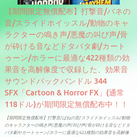
【期間限定無償配布】打撃音/バネの
音/スライドホイッスル/動物のキャ
ラクターの鳴き声/悪魔の叫び声/骨
が砕ける音などドタバタ劇/カート
ゥーン/ホラーに最適な422種類の効
果音を高解像度で収録した、効果音
サウンドパックバンドル 344
SFX「Cartoon & Horror FX」(通常
118ドル)が期間限定無償配布中！！
【期間限定無償配布】打撃音/ばねの音/スライドホイッスル/動物
のキャラクターの鳴き声/悪魔の声/叫び声/骨が砕ける音などドタ
バタ劇やカートゥーン/ホラーに最適な422種類の効果音を高解像