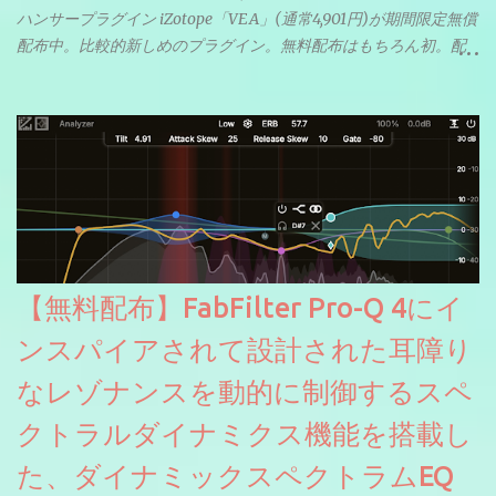
ハンサープラグイン iZotope「VEA」(通常4,901円)が期間限定無償
配布中。比較的新しめのプラグイン。無料配布はもちろん初。配
信やナレーションにもぴったり。ボーカルミックスやVTuberさん
にも。
【無料配布】FabFilter Pro-Q 4にイ
ンスパイアされて設計された耳障り
なレゾナンスを動的に制御するスペ
クトラルダイナミクス機能を搭載し
た、ダイナミックスペクトラムEQ