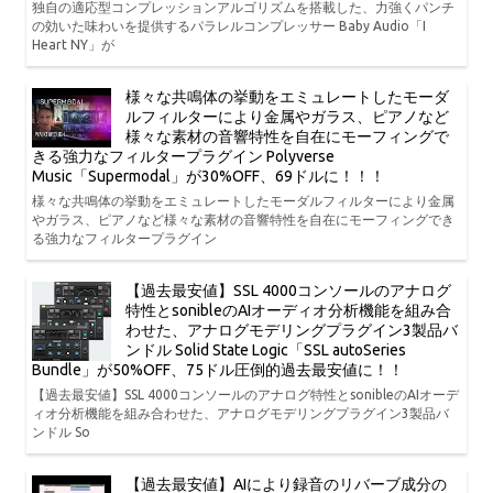
独自の適応型コンプレッションアルゴリズムを搭載した、力強くパンチ
の効いた味わいを提供するパラレルコンプレッサー Baby Audio「I
Heart NY」が
様々な共鳴体の挙動をエミュレートしたモーダ
ルフィルターにより金属やガラス、ピアノなど
様々な素材の音響特性を自在にモーフィングで
きる強力なフィルタープラグイン Polyverse
Music「Supermodal」が30%OFF、69ドルに！！！
様々な共鳴体の挙動をエミュレートしたモーダルフィルターにより金属
やガラス、ピアノなど様々な素材の音響特性を自在にモーフィングでき
る強力なフィルタープラグイン
【過去最安値】SSL 4000コンソールのアナログ
特性とsonibleのAIオーディオ分析機能を組み合
わせた、アナログモデリングプラグイン3製品バ
ンドル Solid State Logic「SSL autoSeries
Bundle」が50%OFF、75ドル圧倒的過去最安値に！！
【過去最安値】SSL 4000コンソールのアナログ特性とsonibleのAIオーデ
ィオ分析機能を組み合わせた、アナログモデリングプラグイン3製品バ
ンドル So
【過去最安値】AIにより録音のリバーブ成分の