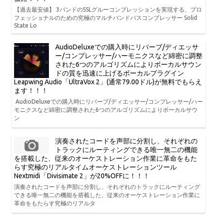
【過去最安値】 3バンドのSSLグルーコンプレッションを実現する、プロ
フェッショナルのための究極のマルチバンドバスコンプレッサー Solid
State Lo
AudioDeluxeでの購入時にリバーブ/ディエッサ
ー/コンプレッサー/ハーモニクスなど綿密に調整
された6つのアルゴリズムによりボーカルサウン
ドの質を迅速に上げるボーカルプラグイン
Leapwing Audio「UltraVox 2」(通常79.00ドル)が無料でもらえ
ます！！！
AudioDeluxeでの購入時にリバーブ/ディエッサー/コンプレッサー/ハー
モニクスなど綿密に調整された6つのアルゴリズムによりボーカルサウ
ン
演奏されたコードを声部に分割し、それぞれの
トラックにルーティングできる唯一無二の機能
を搭載した、従来のオーケストレーション作業に革命をもた
らす究極のリアルタイムオーケストレーションツール
Nextmidi「Divisimate 2」が20%OFFに！！！
演奏されたコードを声部に分割し、それぞれのトラックにルーティング
できる唯一無二の機能を搭載した、従来のオーケストレーション作業に
革命をもたらす究極のリアルタ