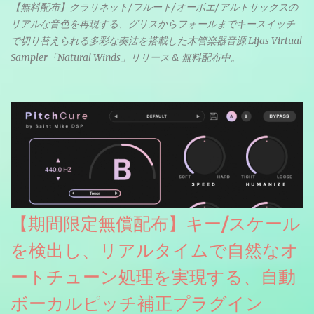
【無料配布】クラリネット/フルート/オーボエ/アルトサックスの
リアルな音色を再現する、グリスからフォールまでキースイッチ
で切り替えられる多彩な奏法を搭載した木管楽器音源 Lijas Virtual
Sampler「Natural Winds」リリース & 無料配布中。
【期間限定無償配布】キー/スケール
を検出し、リアルタイムで自然なオ
ートチューン処理を実現する、自動
ボーカルピッチ補正プラグイン