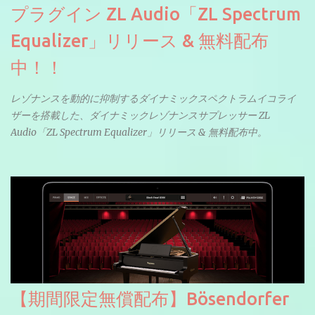
プラグイン ZL Audio「ZL Spectrum
Equalizer」リリース & 無料配布
中！！
レゾナンスを動的に抑制するダイナミックスペクトラムイコライ
ザーを搭載した、ダイナミックレゾナンスサプレッサー ZL
Audio「ZL Spectrum Equalizer」リリース & 無料配布中。
【期間限定無償配布】Bösendorfer