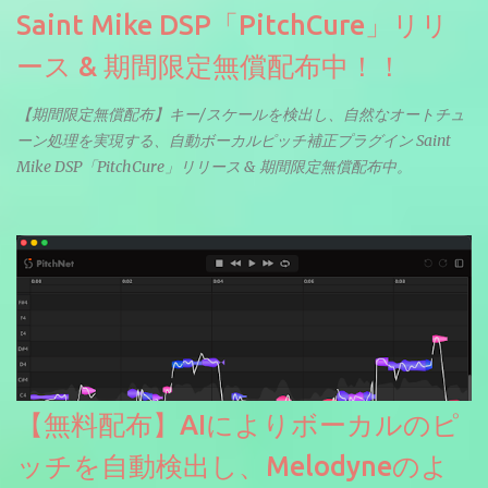
Saint Mike DSP「PitchCure」リリ
ース & 期間限定無償配布中！！
【期間限定無償配布】キー/スケールを検出し、自然なオートチュ
ーン処理を実現する、自動ボーカルピッチ補正プラグイン Saint
Mike DSP「PitchCure」リリース & 期間限定無償配布中。
【無料配布】AIによりボーカルのピ
ッチを自動検出し、Melodyneのよ