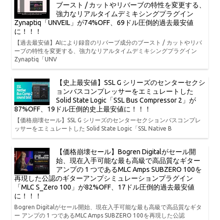
ブースト / カットやリバーブの特性を変更する、
強力なリアルタイムデミキシングプラグイン
Zynaptiq「UNVEIL」が74%OFF、69ドル圧倒的過去最安値
に！！！
【過去最安値】AIにより録音のリバーブ成分のブースト / カットやリバ
ーブの特性を変更する、強力なリアルタイムデミキシングプラグイン
Zynaptiq「UNV
【史上最安値】SSL G シリーズのセンターセクシ
ョンバスコンプレッサーをエミュレートした
Solid State Logic「SSL Bus Compressor 2」が
87%OFF、19ドル圧倒的史上最安値に！！！
【価格崩壊セール】SSL G シリーズのセンターセクションバスコンプレ
ッサーをエミュレートした Solid State Logic「SSL Native B
【価格崩壊セール】Bogren Digitalがセール開
始、現在入手可能な最も高級で高品質なギター
アンプの 1 つであるMLC Amps SUBZERO 100を
再現した公認のギターアンプシミュレーションプラグイン
「MLC S_Zero 100」が82%OFF、17ドル圧倒的過去最安値
に！！！
Bogren Digitalがセール開始、現在入手可能な最も高級で高品質なギタ
ー アンプの 1 つであるMLC Amps SUBZERO 100を再現した公認