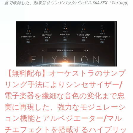
度で収録した、効果音サウンドパックバンドル 344 SFX「Cartoon
& Horror FX」(通常118ドル)が期間限定無償配布中。サンプリン
グレート等もしっかりと業界水準を満たしております。
【無料配布】オーケストラのサンプ
リング手法によりシンセサイザー/
電子楽器を繊細な音色の変化まで忠
実に再現した、強力なモジュレーシ
ョン機能とアルペジエーター/マル
チエフェクトを搭載するハイブリッ