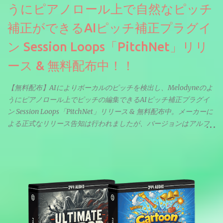
うにピアノロール上で自然なピッチ
補正ができるAIピッチ補正プラグイ
ン Session Loops「PitchNet」リリ
ース & 無料配布中！！
【無料配布】AIによりボーカルのピッチを検出し、Melodyneのよ
うにピアノロール上でピッチの編集できるAIピッチ補正プラグイ
ン Session Loops「PitchNet」リリース & 無料配布中。メーカーに
よる正式なリリース告知は行われましたが、バージョンはアルフ
ァと記載されているようなので今後アップデートで細かいバグな
どが修正されていくのだと思われます。筆者もざっくりと確認し
たところ動作は問題なさそうです。KVR Developer Challenge
2026に出品されている製品になります。国内代理店でも取り扱い
のあるDrumNetのメーカーです。調べたところによるとオープン
ソースを元に設計・改良した製品のようです。