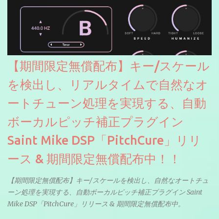
【期間限定無償配布】キー/スケール
を検出し、リアルタイムで自然なオ
ートチューン処理を実現する、自動
ボーカルピッチ補正プラグイン
Saint Mike DSP「PitchCure」リリ
ース & 期間限定無償配布中！！
【期間限定無償配布】キー/スケールを検出し、自然なオートチュ
ーン処理を実現する、自動ボーカルピッチ補正プラグイン Saint
Mike DSP「PitchCure」リリース & 期間限定無償配布中。