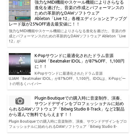
強力なMIDI機能やスケール機能によりさらなる
進化を遂げた、音楽の作成とパフォーマンスの
ための革新的なDAWソフトウェア
Ableton「Live 12」各種エディションとアップグ
レード版が25%OFF過去最安値に！！
強力なMIDI機能やスケール機能によりさらなる進化を遂げた、音楽の作
成とパフォーマンスのための革新的なDAWソフトウェア Ableton「Live
12」が
K-Popサウンドに最適化されたドラム音源
UJAM「Beatmaker IDOL」が87%OFF、1,100円
に！！
K-Popサウンドに最適化されたドラム音源
UJAM「Beatmaker IDOL」が87%OFF、1,100円。IDOLは、K-Popビー
トの明るくハイパー
Plugin Boutiqueでの購入時に音楽制作、演奏、
サウンドデザインをプロフェッショナルに始め
られるDAWソフトウェア「Bitwig Studio 8-Track」など2製品
から選んで無料でもらえます！！
Plugin Boutiqueでの購入時に音楽制作、演奏、サウンドデザインをプロ
フェッショナルに始められるDAWソフトウェア「Bitwig Studio 8-