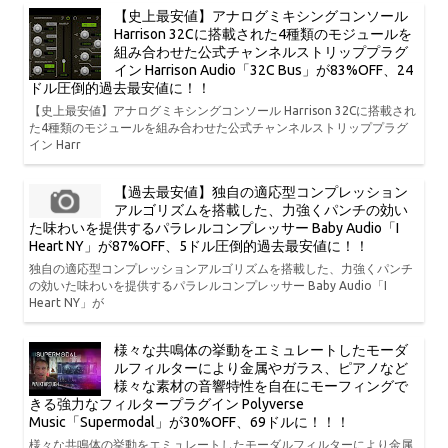
【史上最安値】アナログミキシングコンソール
Harrison 32Cに搭載された4種類のモジュールを
組み合わせた公式チャンネルストリッププラグ
イン Harrison Audio「32C Bus」が83%OFF、24
ドル圧倒的過去最安値に！！
【史上最安値】アナログミキシングコンソール Harrison 32Cに搭載され
た4種類のモジュールを組み合わせた公式チャンネルストリッププラグ
イン Harr
【過去最安値】独自の適応型コンプレッション
アルゴリズムを搭載した、力強くパンチの効い
た味わいを提供するパラレルコンプレッサー Baby Audio「I
Heart NY」が87%OFF、5ドル圧倒的過去最安値に！！
独自の適応型コンプレッションアルゴリズムを搭載した、力強くパンチ
の効いた味わいを提供するパラレルコンプレッサー Baby Audio「I
Heart NY」が
様々な共鳴体の挙動をエミュレートしたモーダ
ルフィルターにより金属やガラス、ピアノなど
様々な素材の音響特性を自在にモーフィングで
きる強力なフィルタープラグイン Polyverse
Music「Supermodal」が30%OFF、69ドルに！！！
様々な共鳴体の挙動をエミュレートしたモーダルフィルターにより金属