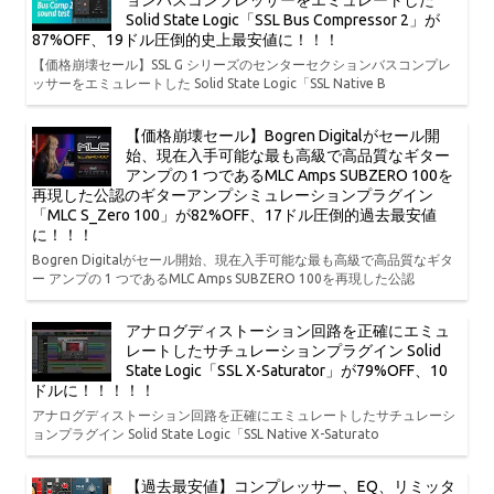
ョンバスコンプレッサーをエミュレートした
Solid State Logic「SSL Bus Compressor 2」が
87%OFF、19ドル圧倒的史上最安値に！！！
【価格崩壊セール】SSL G シリーズのセンターセクションバスコンプレ
ッサーをエミュレートした Solid State Logic「SSL Native B
【価格崩壊セール】Bogren Digitalがセール開
始、現在入手可能な最も高級で高品質なギター
アンプの 1 つであるMLC Amps SUBZERO 100を
再現した公認のギターアンプシミュレーションプラグイン
「MLC S_Zero 100」が82%OFF、17ドル圧倒的過去最安値
に！！！
Bogren Digitalがセール開始、現在入手可能な最も高級で高品質なギタ
ー アンプの 1 つであるMLC Amps SUBZERO 100を再現した公認
アナログディストーション回路を正確にエミュ
レートしたサチュレーションプラグイン Solid
State Logic「SSL X-Saturator」が79%OFF、10
ドルに！！！！！
アナログディストーション回路を正確にエミュレートしたサチュレーシ
ョンプラグイン Solid State Logic「SSL Native X-Saturato
【過去最安値】コンプレッサー、EQ、リミッタ