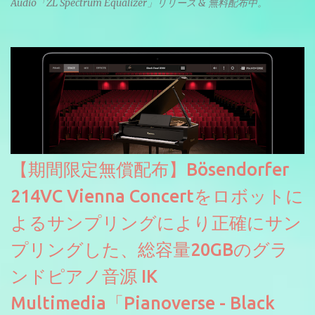
Audio「ZL Spectrum Equalizer」リリース & 無料配布中。
【期間限定無償配布】Bösendorfer
214VC Vienna Concertをロボットに
よるサンプリングにより正確にサン
プリングした、総容量20GBのグラ
ンドピアノ音源 IK
Multimedia「Pianoverse - Black