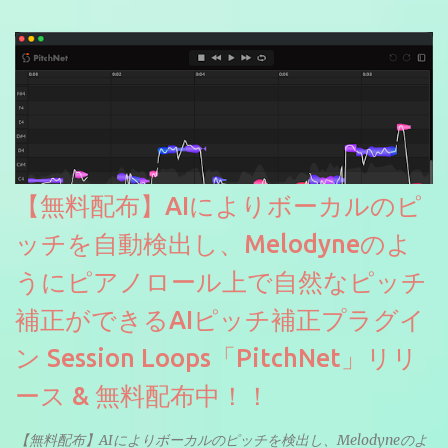
【無料配布】AIによりボーカルのピ
ッチを自動検出し、Melodyneのよ
うにピアノロール上で自然なピッチ
補正ができるAIピッチ補正プラグイ
ン Session Loops「PitchNet」リリ
ース & 無料配布中！！
【無料配布】AIによりボーカルのピッチを検出し、Melodyneのよ