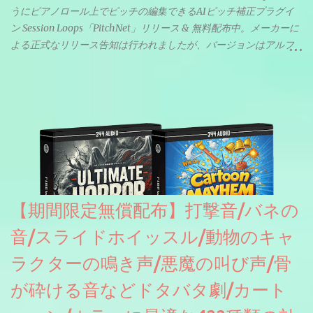
うにピアノロール上でピッチの編集できるAIピッチ補正プラグイ
ン Session Loops「PitchNet」リリース & 無料配布中。メーカーに
よる正式なリリース告知は行われましたが、バージョンはアルフ
ァと記載されているようなので今後アップデートで細かいバグな
どが修正されていくのだと思われます。筆者もざっくりと確認し
たところ動作は問題なさそうです。KVR Developer Challenge
2026に出品されている製品になります。国内代理店でも取り扱い
のあるDrumNetのメーカーです。調べたところによるとオープン
ソースを元に設計・改良した製品のようです。
【期間限定無償配布】打撃音/バネの
音/スライドホイッスル/動物のキャ
ラクターの鳴き声/悪魔の叫び声/骨
が砕ける音などドタバタ劇/カート