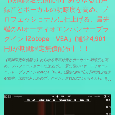
録音とボーカルの明瞭度を高め、プ
ロフェッショナルに仕上げる、最先
端のAIオーディオエンハンサープラ
グイン iZotope「VEA」(通常4,901
円)が期間限定無償配布中！！
【期間限定無償配布】あらゆる音声録音とボーカルの明瞭度を高
め、プロフェッショナルに仕上げる、最先端のAIオーディオエン
ハンサープラグイン iZotope「VEA」(通常4,901円)が期間限定無償
配布中。比較的新しめのプラグイン。無料配布はもちろん初。配
信やナレーションにもぴったり。ボーカルミックスやVTuberさん
にも。