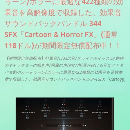
ゥーン/ホラーに最適な422種類の効
果音を高解像度で収録した、効果音
サウンドパックバンドル 344
SFX「Cartoon & Horror FX」(通常
118ドル)が期間限定無償配布中！！
【期間限定無償配布】打撃音/ばねの音/スライドホイッスル/動物
のキャラクターの鳴き声/悪魔の声/叫び声/骨が砕ける音などドタ
バタ劇やカートゥーン/ホラーに最適な422種類の効果音を高解像
度で収録した、効果音サウンドパックバンドル 344 SFX「Cartoon
& Horror FX」(通常118ドル)が期間限定無償配布中。サンプリン
グレート等もしっかりと業界水準を満たしております。