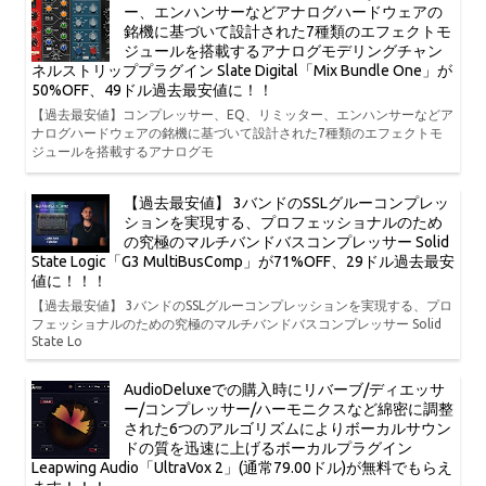
ー、エンハンサーなどアナログハードウェアの
銘機に基づいて設計された7種類のエフェクトモ
ジュールを搭載するアナログモデリングチャン
ネルストリッププラグイン Slate Digital「Mix Bundle One」が
50%OFF、49ドル過去最安値に！！
【過去最安値】コンプレッサー、EQ、リミッター、エンハンサーなどア
ナログハードウェアの銘機に基づいて設計された7種類のエフェクトモ
ジュールを搭載するアナログモ
【過去最安値】 3バンドのSSLグルーコンプレッ
ションを実現する、プロフェッショナルのため
の究極のマルチバンドバスコンプレッサー Solid
State Logic「G3 MultiBusComp」が71%OFF、29ドル過去最安
値に！！！
【過去最安値】 3バンドのSSLグルーコンプレッションを実現する、プロ
フェッショナルのための究極のマルチバンドバスコンプレッサー Solid
State Lo
AudioDeluxeでの購入時にリバーブ/ディエッサ
ー/コンプレッサー/ハーモニクスなど綿密に調整
された6つのアルゴリズムによりボーカルサウン
ドの質を迅速に上げるボーカルプラグイン
Leapwing Audio「UltraVox 2」(通常79.00ドル)が無料でもらえ