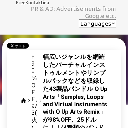
FreeKontaktina
スキップしてメイン コンテンツに移動
PR & AD: Advertisements from
Google etc.
↑
幅広いジャンルを網羅
9
したバーチャルインス
0
トゥルメントやサンプ
％
ルパックなどを収録し
O
た43製品バンドル Q Up
F
Arts「Samples, Loops
F
and Virtual Instruments
9/
with Q Up Arts Remix」
3(
が98%OFF、25ドル
火
)
に！！(4種類のバンド