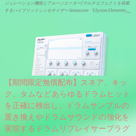
ジュレーション機能とアルペジエーター/マルチエフェクトを搭載
するハイブリッドシンセサイザー Sonuscore「Elysion Elements」
リリース & 無料配布中。Elysion 2からライブラリを抜粋した製品
です。パフォーマンス機能とエディット機能以外全ての機能が使
えるようになっています。総容量も7GBを超えます。複数の設定に
より音色が作りこまれているため、あらかじめアルペジオがプロ
グラムされているプリセットも多いですが、アルペジオを切るこ
とももちろんできます。 ほとんどのシンセライブラリは、音を一
度サンプリングしてベロシティで音量を調整します。 しかし、
ELYSIONは違います。ビンテージシンセを含む様々な音源から、
複数のベロシティレイヤーにわたって録音し、各レイヤーを整形
【期間限定無償配布】スネア、キッ
することで、弱く演奏した場合と強く演奏した場合で、全く異な
る音色が得られます。単に音量を変えただけの同じ音ではありま
ク、タムなどあらゆるドラムヒット
せん。
を正確に検出し、ドラムサンプルの
置き換えやドラムサウンドの強化を
実現するドラムリプレイサープラグ