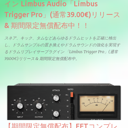
イン Limbus Audio「Limbus
Trigger Pro」(通常39.00€)リリース
& 期間限定無償配布中！！
スネア、キック、タムなどあらゆるドラムヒットを正確に検出
し、ドラムサンプルの置き換えやドラムサウンドの強化を実現す
るドラムリプレイサープラグイン 「Limbus Trigger Pro」(通常
39.00€)リリース & 期間限定無償配布中。
【期間限定無償配布】FETコンプレ