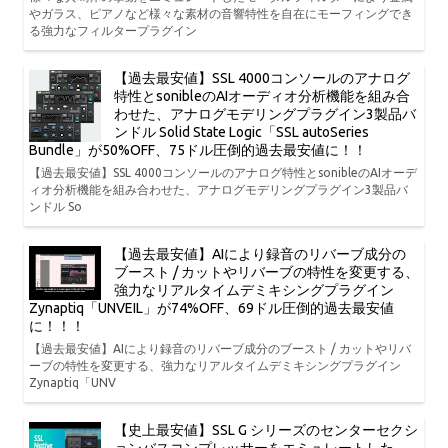
やガラス、ピアノなど様々な素材の音響特性を自在にモーフィングでき
る強力なフィルタープラグイン
【過去最安値】SSL 4000コンソールのアナログ
特性とsonibleのAIオーディオ分析機能を組み合
わせた、アナログモデリングプラグイン3製品バ
ンドル Solid State Logic「SSL autoSeries
Bundle」が50%OFF、75ドル圧倒的過去最安値に！！
【過去最安値】SSL 4000コンソールのアナログ特性とsonibleのAIオーデ
ィオ分析機能を組み合わせた、アナログモデリングプラグイン3製品バ
ンドル So
【過去最安値】AIにより録音のリバーブ成分の
ブースト / カットやリバーブの特性を変更する、
強力なリアルタイムデミキシングプラグイン
Zynaptiq「UNVEIL」が74%OFF、69ドル圧倒的過去最安値
に！！！
【過去最安値】AIにより録音のリバーブ成分のブースト / カットやリバ
ーブの特性を変更する、強力なリアルタイムデミキシングプラグイン
Zynaptiq「UNV
【史上最安値】SSL G シリーズのセンターセクシ