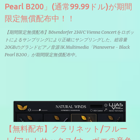
Pearl B200」(通常99.99ドル)が期間
限定無償配布中！！
【期間限定無償配布】Bösendorfer 214VC Vienna Concertをロボッ
トによるサンプリングにより正確にサンプリングした、総容量
20GBのグランドピアノ音源 IK Multimedia「Pianoverse - Black
Pearl B200」が期間限定無償配布中。
【無料配布】クラリネット/フルー