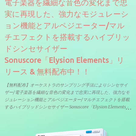
電子楽器を繊細な音色の変化まで忠
実に再現した、強力なモジュレーシ
ョン機能とアルペジエーター/マル
チエフェクトを搭載するハイブリッ
ドシンセサイザー
Sonuscore「Elysion Elements」リ
リース & 無料配布中！！
【無料配布】オーケストラのサンプリング手法によりシンセサイ
ザー/電子楽器を繊細な音色の変化まで忠実に再現した、強力なモ
ジュレーション機能とアルペジエーター/マルチエフェクトを搭載
するハイブリッドシンセサイザー Sonuscore「Elysion Elements」
リリース & 無料配布中。Elysion 2からライブラリを抜粋した製品
です。パフォーマンス機能とエディット機能以外全ての機能が使
えるようになっています。総容量も7GBを超えます。複数の設定に