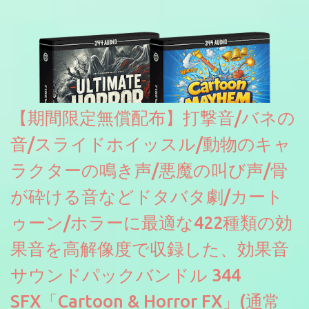
【期間限定無償配布】打撃音/バネの
音/スライドホイッスル/動物のキャ
ラクターの鳴き声/悪魔の叫び声/骨
が砕ける音などドタバタ劇/カート
ゥーン/ホラーに最適な422種類の効
果音を高解像度で収録した、効果音
サウンドパックバンドル 344
SFX「Cartoon & Horror FX」(通常