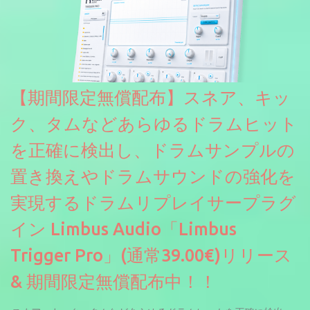
より音色が作りこまれているため、あらかじめアルペジオがプロ
グラムされているプリセットも多いですが、アルペジオを切るこ
とももちろんできます。 ほとんどのシンセライブラリは、音を一
度サンプリングしてベロシティで音量を調整します。 しかし、
ELYSIONは違います。ビンテージシンセを含む様々な音源から、
複数のベロシティレイヤーにわたって録音し、各レイヤーを整形
【期間限定無償配布】スネア、キッ
することで、弱く演奏した場合と強く演奏した場合で、全く異な
る音色が得られます。単に音量を変えただけの同じ音ではありま
ク、タムなどあらゆるドラムヒット
せん。
を正確に検出し、ドラムサンプルの
置き換えやドラムサウンドの強化を
実現するドラムリプレイサープラグ
イン Limbus Audio「Limbus
Trigger Pro」(通常39.00€)リリース
& 期間限定無償配布中！！