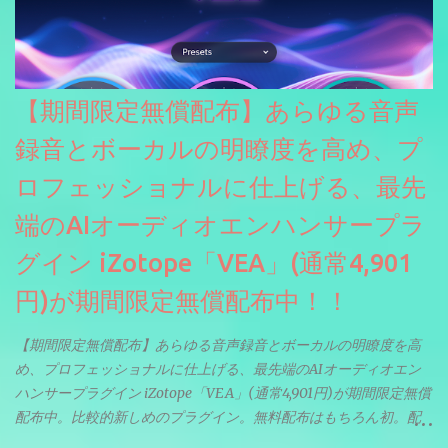
【期間限定無償配布】あらゆる音声
録音とボーカルの明瞭度を高め、プ
ロフェッショナルに仕上げる、最先
端のAIオーディオエンハンサープラ
グイン iZotope「VEA」(通常4,901
円)が期間限定無償配布中！！
【期間限定無償配布】あらゆる音声録音とボーカルの明瞭度を高
め、プロフェッショナルに仕上げる、最先端のAIオーディオエン
ハンサープラグイン iZotope「VEA」(通常4,901円)が期間限定無償
配布中。比較的新しめのプラグイン。無料配布はもちろん初。配
信やナレーションにもぴったり。ボーカルミックスやVTuberさん