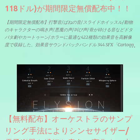
118ドル)が期間限定無償配布中！！
【期間限定無償配布】打撃音/ばねの音/スライドホイッスル/動物
のキャラクターの鳴き声/悪魔の声/叫び声/骨が砕ける音などドタ
バタ劇やカートゥーン/ホラーに最適な422種類の効果音を高解像
度で収録した、効果音サウンドパックバンドル 344 SFX「Cartoon
& Horror FX」(通常118ドル)が期間限定無償配布中。サンプリン
グレート等もしっかりと業界水準を満たしております。
【無料配布】オーケストラのサンプ
リング手法によりシンセサイザー/