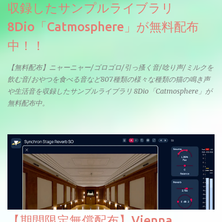
収録したサンプルライブラリ
8Dio「Catmosphere」が無料配布
中！！
【無料配布】ニャーニャー/ゴロゴロ/引っ搔く音/唸り声/ミルクを
飲む音/おやつを食べる音など807種類の様々な種類の猫の鳴き声
や生活音を収録したサンプルライブラリ 8Dio「Catmosphere」が
無料配布中。
【期間限定無償配布】Vienna