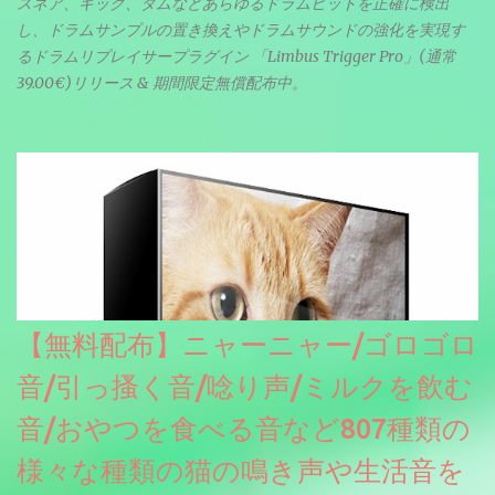
スネア、キック、タムなどあらゆるドラムヒットを正確に検出
し、ドラムサンプルの置き換えやドラムサウンドの強化を実現す
るドラムリプレイサープラグイン 「Limbus Trigger Pro」(通常
39.00€)リリース & 期間限定無償配布中。
【無料配布】ニャーニャー/ゴロゴロ
音/引っ搔く音/唸り声/ミルクを飲む
音/おやつを食べる音など807種類の
様々な種類の猫の鳴き声や生活音を