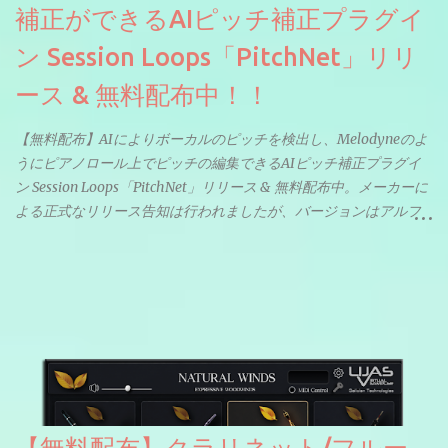
補正ができるAIピッチ補正プラグイ
ン Session Loops「PitchNet」リリ
ース & 無料配布中！！
【無料配布】AIによりボーカルのピッチを検出し、Melodyneのよ
うにピアノロール上でピッチの編集できるAIピッチ補正プラグイ
ン Session Loops「PitchNet」リリース & 無料配布中。メーカーに
よる正式なリリース告知は行われましたが、バージョンはアルフ
ァと記載されているようなので今後アップデートで細かいバグな
どが修正されていくのだと思われます。筆者もざっくりと確認し
たところ動作は問題なさそうです。KVR Developer Challenge
2026に出品されている製品になります。国内代理店でも取り扱い
のあるDrumNetのメーカーです。調べたところによるとオープン
ソースを元に設計・改良した製品のようです。