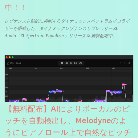
中！！
レゾナンスを動的に抑制するダイナミックスペクトラムイコライ
ザーを搭載した、ダイナミックレゾナンスサプレッサー ZL
Audio「ZL Spectrum Equalizer」リリース & 無料配布中。
【無料配布】AIによりボーカルのピ
ッチを自動検出し、Melodyneのよ
うにピアノロール上で自然なピッチ