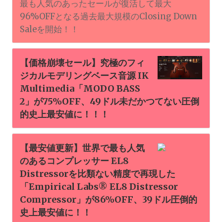
最も人気のあったセールが復活して最大
96%OFFとなる過去最大規模のClosing Down
Saleを開始！！
【価格崩壊セール】究極のフィ
ジカルモデリングベース音源 IK
Multimedia「MODO BASS
2」が75%OFF、49ドル未だかつてない圧倒
的史上最安値に！！！
【最安値更新】世界で最も人気
のあるコンプレッサー EL8
Distressorを比類ない精度で再現した
「Empirical Labs® EL8 Distressor
Compressor」が86%OFF、39ドル圧倒的
史上最安値に！！