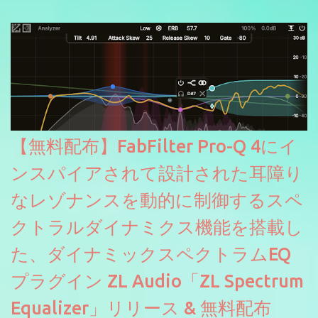
にも。
【無料配布】FabFilter Pro-Q 4にイ
ンスパイアされて設計された耳障り
なレゾナンスを動的に制御するスペ
クトラルダイナミクス機能を搭載し
た、ダイナミックスペクトラムEQ
プラグイン ZL Audio「ZL Spectrum
Equalizer」リリース & 無料配布