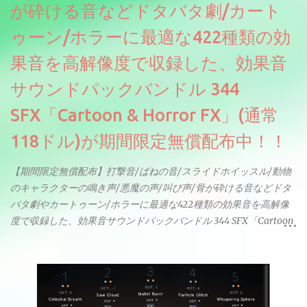
が砕ける音などドタバタ劇/カート
ゥーン/ホラーに最適な422種類の効
果音を高解像度で収録した、効果音
サウンドパックバンドル 344
SFX「Cartoon & Horror FX」(通常
118ドル)が期間限定無償配布中！！
【期間限定無償配布】打撃音/ばねの音/スライドホイッスル/動物
のキャラクターの鳴き声/悪魔の声/叫び声/骨が砕ける音などドタ
バタ劇やカートゥーン/ホラーに最適な422種類の効果音を高解像
度で収録した、効果音サウンドパックバンドル 344 SFX「Cartoon
& Horror FX」(通常118ドル)が期間限定無償配布中。サンプリン
グレート等もしっかりと業界水準を満たしております。