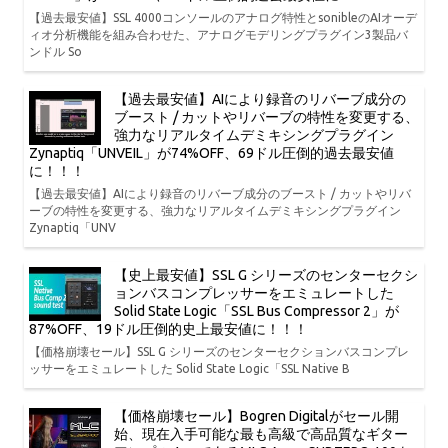
【過去最安値】SSL 4000コンソールのアナログ特性とsonibleのAIオーデ
ィオ分析機能を組み合わせた、アナログモデリングプラグイン3製品バ
ンドル So
【過去最安値】AIにより録音のリバーブ成分の
ブースト / カットやリバーブの特性を変更する、
強力なリアルタイムデミキシングプラグイン
Zynaptiq「UNVEIL」が74%OFF、69ドル圧倒的過去最安値
に！！！
【過去最安値】AIにより録音のリバーブ成分のブースト / カットやリバ
ーブの特性を変更する、強力なリアルタイムデミキシングプラグイン
Zynaptiq「UNV
【史上最安値】SSL G シリーズのセンターセクシ
ョンバスコンプレッサーをエミュレートした
Solid State Logic「SSL Bus Compressor 2」が
87%OFF、19ドル圧倒的史上最安値に！！！
【価格崩壊セール】SSL G シリーズのセンターセクションバスコンプレ
ッサーをエミュレートした Solid State Logic「SSL Native B
【価格崩壊セール】Bogren Digitalがセール開
始、現在入手可能な最も高級で高品質なギター