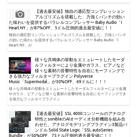
【過去最安値】独自の適応型コンプレッション
アルゴリズムを搭載した、力強くパンチの効い
た味わいを提供するパラレルコンプレッサー Baby Audio「I
Heart NY」が87%OFF、5ドル圧倒的過去最安値に！！
独自の適応型コンプレッションアルゴリズムを搭載した、力強くパンチ
の効いた味わいを提供するパラレルコンプレッサー Baby Audio「I
Heart NY」が
様々な共鳴体の挙動をエミュレートしたモーダ
ルフィルターにより金属やガラス、ピアノなど
様々な素材の音響特性を自在にモーフィングで
きる強力なフィルタープラグイン Polyverse
Music「Supermodal」が30%OFF、69ドルに！！！
様々な共鳴体の挙動をエミュレートしたモーダルフィルターにより金属
やガラス、ピアノなど様々な素材の音響特性を自在にモーフィングでき
る強力なフィルタープラグイン
【過去最安値】SSL 4000コンソールのアナログ
特性とsonibleのAIオーディオ分析機能を組み合
わせた、アナログモデリングプラグイン3製品バ
ンドル Solid State Logic「SSL autoSeries
Bundle」が50%OFF、75ドル圧倒的過去最安値に！！