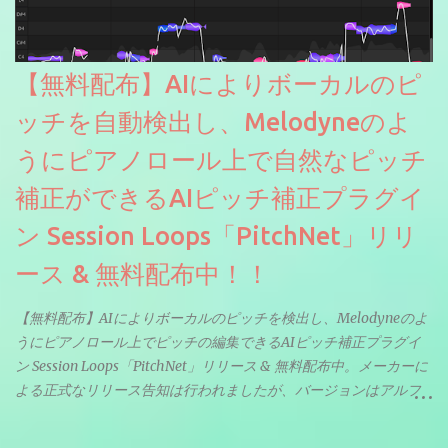
【無料配布】AIによりボーカルのピ
ッチを自動検出し、Melodyneのよ
うにピアノロール上で自然なピッチ
補正ができるAIピッチ補正プラグイ
ン Session Loops「PitchNet」リリ
ース & 無料配布中！！
【無料配布】AIによりボーカルのピッチを検出し、Melodyneのよ
うにピアノロール上でピッチの編集できるAIピッチ補正プラグイ
ン Session Loops「PitchNet」リリース & 無料配布中。メーカーに
よる正式なリリース告知は行われましたが、バージョンはアルフ
ァと記載されているようなので今後アップデートで細かいバグな
どが修正されていくのだと思われます。筆者もざっくりと確認し