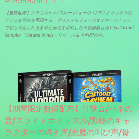
【無料配布】クラリネット/フルート/オーボエ/アルトサックスの
リアルな音色を再現する、グリスからフォールまでキースイッチ
で切り替えられる多彩な奏法を搭載した木管楽器音源 Lijas Virtual
Sampler「Natural Winds」リリース & 無料配布中。
【期間限定無償配布】打撃音/バネの
音/スライドホイッスル/動物のキャ
ラクターの鳴き声/悪魔の叫び声/骨