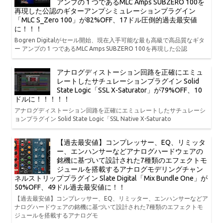
アンプの 1 つであるMLC Amps SUBZERO 100を
再現した公認のギターアンプシミュレーションプラグイン
「MLC S_Zero 100」が82%OFF、17ドル圧倒的過去最安値
に！！！
Bogren Digitalがセール開始、現在入手可能な最も高級で高品質なギタ
ー アンプの 1 つであるMLC Amps SUBZERO 100を再現した公認
アナログディストーション回路を正確にエミュ
レートしたサチュレーションプラグイン Solid
State Logic「SSL X-Saturator」が79%OFF、10
ドルに！！！！！
アナログディストーション回路を正確にエミュレートしたサチュレーシ
ョンプラグイン Solid State Logic「SSL Native X-Saturato
【過去最安値】コンプレッサー、EQ、リミッタ
ー、エンハンサーなどアナログハードウェアの
銘機に基づいて設計された7種類のエフェクトモ
ジュールを搭載するアナログモデリングチャン
ネルストリッププラグイン Slate Digital「Mix Bundle One」が
50%OFF、49ドル過去最安値に！！
【過去最安値】コンプレッサー、EQ、リミッター、エンハンサーなどア
ナログハードウェアの銘機に基づいて設計された7種類のエフェクトモ
ジュールを搭載するアナログモ