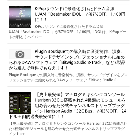
K-Popサウンドに最適化されたドラム音源
UJAM「Beatmaker IDOL」が87%OFF、1,100円
に！！
K-Popサウンドに最適化されたドラム音源
UJAM「Beatmaker IDOL」が87%OFF、1,100円。IDOLは、K-Popビー
トの明るくハイパー
Plugin Boutiqueでの購入時に音楽制作、演奏、
サウンドデザインをプロフェッショナルに始め
られるDAWソフトウェア「Bitwig Studio 8-Track」など2製品
から選んで無料でもらえます！！
Plugin Boutiqueでの購入時に音楽制作、演奏、サウンドデザインをプロ
フェッショナルに始められるDAWソフトウェア「Bitwig Studio 8-
【史上最安値】アナログミキシングコンソール
Harrison 32Cに搭載された4種類のモジュールを
組み合わせた公式チャンネルストリッププラグ
イン Harrison Audio「32C Bus」が83%OFF、24
ドル圧倒的過去最安値に！！
【史上最安値】アナログミキシングコンソール Harrison 32Cに搭載され
た4種類のモジュールを組み合わせた公式チャンネルストリッププラグ
イン Harr