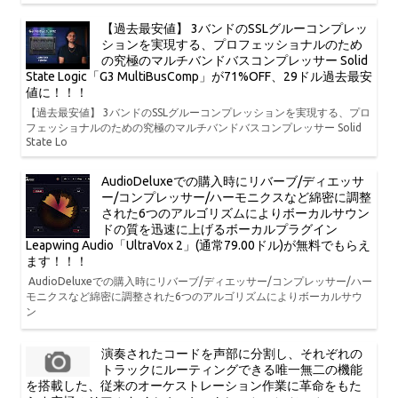
【過去最安値】 3バンドのSSLグルーコンプレッ
ションを実現する、プロフェッショナルのため
の究極のマルチバンドバスコンプレッサー Solid
State Logic「G3 MultiBusComp」が71%OFF、29ドル過去最安
値に！！！
【過去最安値】 3バンドのSSLグルーコンプレッションを実現する、プロ
フェッショナルのための究極のマルチバンドバスコンプレッサー Solid
State Lo
AudioDeluxeでの購入時にリバーブ/ディエッサ
ー/コンプレッサー/ハーモニクスなど綿密に調整
された6つのアルゴリズムによりボーカルサウン
ドの質を迅速に上げるボーカルプラグイン
Leapwing Audio「UltraVox 2」(通常79.00ドル)が無料でもらえ
ます！！！
AudioDeluxeでの購入時にリバーブ/ディエッサー/コンプレッサー/ハー
モニクスなど綿密に調整された6つのアルゴリズムによりボーカルサウ
ン
演奏されたコードを声部に分割し、それぞれの
トラックにルーティングできる唯一無二の機能
を搭載した、従来のオーケストレーション作業に革命をもた