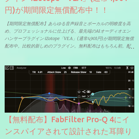
円)が期間限定無償配布中！！
【期間限定無償配布】あらゆる音声録音とボーカルの明瞭度を高
め、プロフェッショナルに仕上げる、最先端のAIオーディオエン
ハンサープラグイン iZotope「VEA」(通常4,901円)が期間限定無償
配布中。比較的新しめのプラグイン。無料配布はもちろん初。配
信やナレーションにもぴったり。ボーカルミックスやVTuberさん
にも。
【無料配布】FabFilter Pro-Q 4にイ
ンスパイアされて設計された耳障り