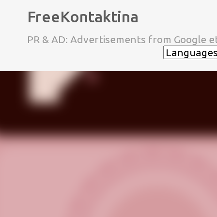
FreeKontaktina
PR & AD: Advertisements from Google et