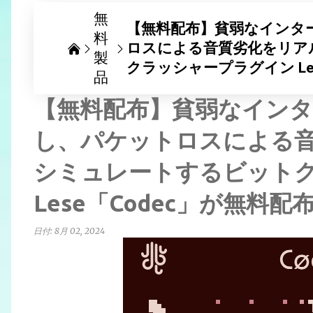
無
【無料配布】貧弱なインタ
料
ロスによる音質劣化をリア
製
クラッシャープラグイン Le
品
【無料配布】貧弱なイン
し、パケットロスによる
シミュレートするビット
Lese「Codec」が無料配
日付:
8月 02, 2024