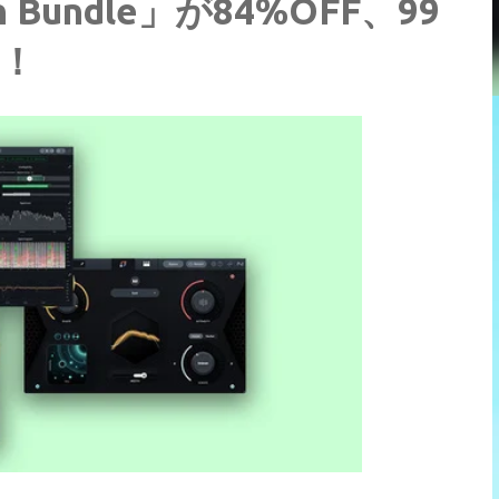
n Bundle」が84%OFF、99
！