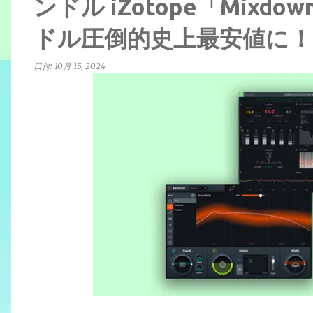
ンドル iZotope「Mixdow
ドル圧倒的史上最安値に！
日付:
10月 15, 2024