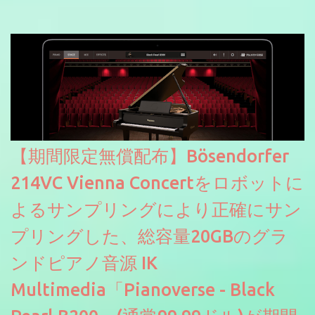
【期間限定無償配布】Bösendorfer
214VC Vienna Concertをロボットに
よるサンプリングにより正確にサン
プリングした、総容量20GBのグラ
ンドピアノ音源 IK
Multimedia「Pianoverse - Black