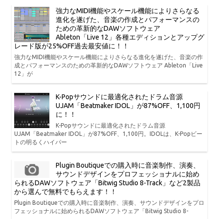
強力なMIDI機能やスケール機能によりさらなる
進化を遂げた、音楽の作成とパフォーマンスの
ための革新的なDAWソフトウェア
Ableton「Live 12」各種エディションとアップグ
レード版が25%OFF過去最安値に！！
強力なMIDI機能やスケール機能によりさらなる進化を遂げた、音楽の作
成とパフォーマンスのための革新的なDAWソフトウェア Ableton「Live
12」が
K-Popサウンドに最適化されたドラム音源
UJAM「Beatmaker IDOL」が87%OFF、1,100円
に！！
K-Popサウンドに最適化されたドラム音源
UJAM「Beatmaker IDOL」が87%OFF、1,100円。IDOLは、K-Popビー
トの明るくハイパー
Plugin Boutiqueでの購入時に音楽制作、演奏、
サウンドデザインをプロフェッショナルに始め
られるDAWソフトウェア「Bitwig Studio 8-Track」など2製品
から選んで無料でもらえます！！
Plugin Boutiqueでの購入時に音楽制作、演奏、サウンドデザインをプロ
フェッショナルに始められるDAWソフトウェア「Bitwig Studio 8-