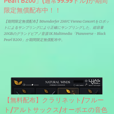
Pearl B200」(通常99.99ドル)が期間
限定無償配布中！！
【期間限定無償配布】Bösendorfer 214VC Vienna Concertをロボッ
トによるサンプリングにより正確にサンプリングした、総容量
20GBのグランドピアノ音源 IK Multimedia「Pianoverse - Black
Pearl B200」が期間限定無償配布中。
【無料配布】クラリネット/フルー
ト/アルトサックス/オーボエの音色