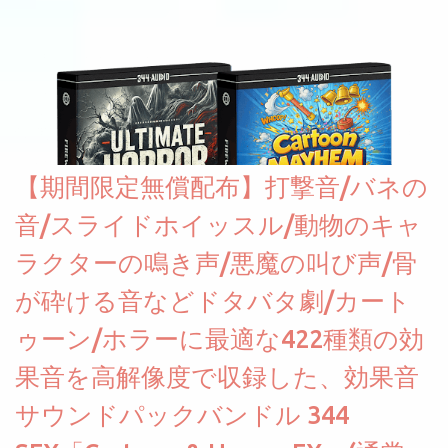
【期間限定無償配布】打撃音/バネの
音/スライドホイッスル/動物のキャ
ラクターの鳴き声/悪魔の叫び声/骨
が砕ける音などドタバタ劇/カート
ゥーン/ホラーに最適な422種類の効
果音を高解像度で収録した、効果音
サウンドパックバンドル 344