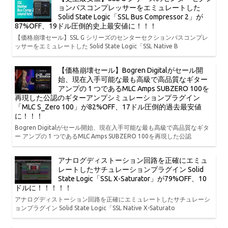
ョンバスコンプレッサーをエミュレートした
Solid State Logic「SSL Bus Compressor 2」が
87%OFF、19ドル圧倒的史上最安値に！！！
【価格崩壊セール】SSL G シリーズのセンターセクションバスコンプレ
ッサーをエミュレートした Solid State Logic「SSL Native B
【価格崩壊セール】Bogren Digitalがセール開
始、現在入手可能な最も高級で高品質なギター
アンプの 1 つであるMLC Amps SUBZERO 100を
再現した公認のギターアンプシミュレーションプラグイン
「MLC S_Zero 100」が82%OFF、17ドル圧倒的過去最安値
に！！！
Bogren Digitalがセール開始、現在入手可能な最も高級で高品質なギタ
ー アンプの 1 つであるMLC Amps SUBZERO 100を再現した公認
アナログディストーション回路を正確にエミュ
レートしたサチュレーションプラグイン Solid
State Logic「SSL X-Saturator」が79%OFF、10
ドルに！！！！！
アナログディストーション回路を正確にエミュレートしたサチュレーシ
ョンプラグイン Solid State Logic「SSL Native X-Saturato