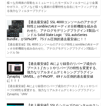
様々な共鳴体の挙動をエミュレートしたモーダルフィルターにより金属
やガラス、ピアノなど様々な素材の音響特性を自在にモーフィングでき
る強力なフィルタープラグイン
【過去最安値】SSL 4000コンソールのアナログ
特性とsonibleのAIオーディオ分析機能を組み合
わせた、アナログモデリングプラグイン3製品バ
ンドル Solid State Logic「SSL autoSeries
Bundle」が50%OFF、75ドル圧倒的過去最安値に！！
【過去最安値】SSL 4000コンソールのアナログ特性とsonibleのAIオーデ
ィオ分析機能を組み合わせた、アナログモデリングプラグイン3製品バ
ンドル So
【過去最安値】AIにより録音のリバーブ成分の
ブースト / カットやリバーブの特性を変更する、
強力なリアルタイムデミキシングプラグイン
Zynaptiq「UNVEIL」が74%OFF、69ドル圧倒的過去最安値
に！！！
【過去最安値】AIにより録音のリバーブ成分のブースト / カットやリバ
ーブの特性を変更する、強力なリアルタイムデミキシングプラグイン
Zynaptiq「UNV
【史上最安値】SSL G シリーズのセンターセクシ