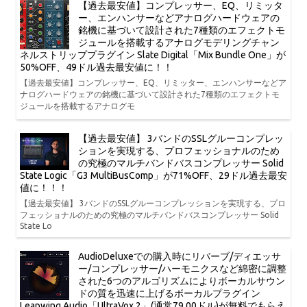
【過去最安値】コンプレッサー、EQ、リミッタ
ー、エンハンサーなどアナログハードウェアの
銘機に基づいて設計された7種類のエフェクトモ
ジュールを搭載するアナログモデリングチャン
ネルストリッププラグイン Slate Digital「Mix Bundle One」が
50%OFF、49ドル過去最安値に！！
【過去最安値】コンプレッサー、EQ、リミッター、エンハンサーなどア
ナログハードウェアの銘機に基づいて設計された7種類のエフェクトモ
ジュールを搭載するアナログモ
【過去最安値】 3バンドのSSLグルーコンプレッ
ションを実現する、プロフェッショナルのため
の究極のマルチバンドバスコンプレッサー Solid
State Logic「G3 MultiBusComp」が71%OFF、29ドル過去最安
値に！！！
【過去最安値】 3バンドのSSLグルーコンプレッションを実現する、プロ
フェッショナルのための究極のマルチバンドバスコンプレッサー Solid
State Lo
AudioDeluxeでの購入時にリバーブ/ディエッサ
ー/コンプレッサー/ハーモニクスなど綿密に調整
された6つのアルゴリズムによりボーカルサウン
ドの質を迅速に上げるボーカルプラグイン
Leapwing Audio「UltraVox 2」(通常79.00ドル)が無料でもらえ