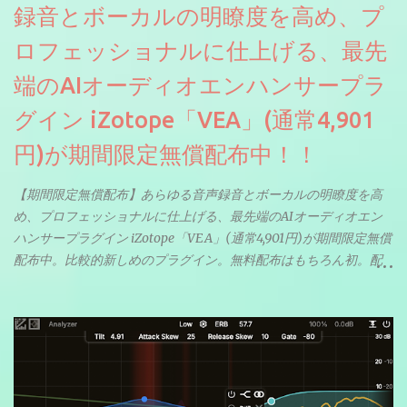
録音とボーカルの明瞭度を高め、プ
ロフェッショナルに仕上げる、最先
端のAIオーディオエンハンサープラ
グイン iZotope「VEA」(通常4,901
円)が期間限定無償配布中！！
【期間限定無償配布】あらゆる音声録音とボーカルの明瞭度を高
め、プロフェッショナルに仕上げる、最先端のAIオーディオエン
ハンサープラグイン iZotope「VEA」(通常4,901円)が期間限定無償
配布中。比較的新しめのプラグイン。無料配布はもちろん初。配
信やナレーションにもぴったり。ボーカルミックスやVTuberさん
にも。