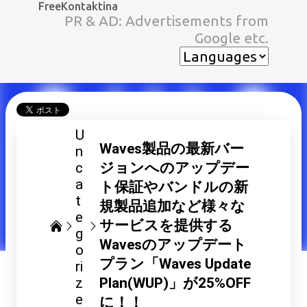
FreeKontaktina
スキップしてメイン コンテンツに移動
PR & AD: Advertisements from
Google etc.
U
Waves製品の最新バー
n
c
ジョンへのアップデー
a
ト保証やバンドルの新
t
規製品追加など様々な
e
サービスを提供する
g
Wavesのアップデート
o
プラン「Waves Update
ri
z
Plan(WUP)」が25%OFF
e
に！！