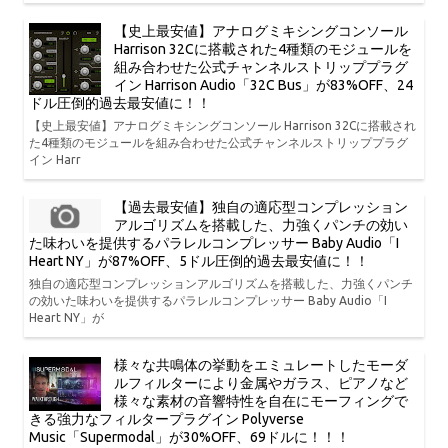
【史上最安値】アナログミキシングコンソール
Harrison 32Cに搭載された4種類のモジュールを
組み合わせた公式チャンネルストリッププラグ
イン Harrison Audio「32C Bus」が83%OFF、24
ドル圧倒的過去最安値に！！
【史上最安値】アナログミキシングコンソール Harrison 32Cに搭載され
た4種類のモジュールを組み合わせた公式チャンネルストリッププラグ
イン Harr
【過去最安値】独自の適応型コンプレッション
アルゴリズムを搭載した、力強くパンチの効い
た味わいを提供するパラレルコンプレッサー Baby Audio「I
Heart NY」が87%OFF、5ドル圧倒的過去最安値に！！
独自の適応型コンプレッションアルゴリズムを搭載した、力強くパンチ
の効いた味わいを提供するパラレルコンプレッサー Baby Audio「I
Heart NY」が
様々な共鳴体の挙動をエミュレートしたモーダ
ルフィルターにより金属やガラス、ピアノなど
様々な素材の音響特性を自在にモーフィングで
きる強力なフィルタープラグイン Polyverse
Music「Supermodal」が30%OFF、69ドルに！！！