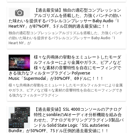
【過去最安値】独自の適応型コンプレッション
アルゴリズムを搭載した、力強くパンチの効い
た味わいを提供するパラレルコンプレッサー Baby Audio「I
Heart NY」が87%OFF、5ドル圧倒的過去最安値に！！
独自の適応型コンプレッションアルゴリズムを搭載した、力強くパンチ
の効いた味わいを提供するパラレルコンプレッサー Baby Audio「I
Heart NY」が
様々な共鳴体の挙動をエミュレートしたモーダ
ルフィルターにより金属やガラス、ピアノなど
様々な素材の音響特性を自在にモーフィングで
きる強力なフィルタープラグイン Polyverse
Music「Supermodal」が30%OFF、69ドルに！！！
様々な共鳴体の挙動をエミュレートしたモーダルフィルターにより金属
やガラス、ピアノなど様々な素材の音響特性を自在にモーフィングでき
る強力なフィルタープラグイン
【過去最安値】SSL 4000コンソールのアナログ
特性とsonibleのAIオーディオ分析機能を組み合
わせた、アナログモデリングプラグイン3製品バ
ンドル Solid State Logic「SSL autoSeries
Bundle」が50%OFF、75ドル圧倒的過去最安値に！！