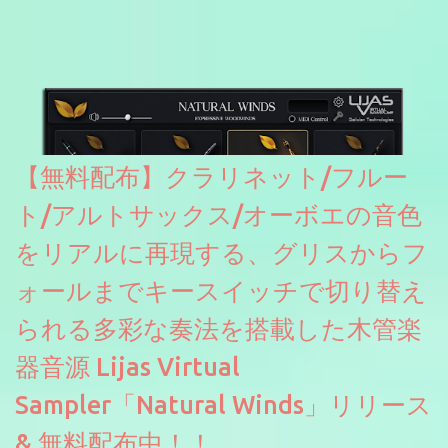
たところ動作は問題なさそうです。KVR Developer Challenge
2026に出品されている製品になります。国内代理店でも取り扱い
のあるDrumNetのメーカーです。調べたところによるとオープン
ソースを元に設計・改良した製品のようです。
【無料配布】クラリネット/フルー
ト/アルトサックス/オーボエの音色
をリアルに再現する、グリスからフ
ォールまでキースイッチで切り替え
られる多彩な奏法を搭載した木管楽
器音源 Lijas Virtual
Sampler「Natural Winds」リリース
& 無料配布中！！