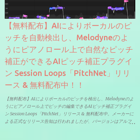
【無料配布】AIによりボーカルのピ
ッチを自動検出し、Melodyneのよ
うにピアノロール上で自然なピッチ
補正ができるAIピッチ補正プラグイ
ン Session Loops「PitchNet」リリ
ース & 無料配布中！！
【無料配布】AIによりボーカルのピッチを検出し、Melodyneのよ
うにピアノロール上でピッチの編集できるAIピッチ補正プラグイ
ン Session Loops「PitchNet」リリース & 無料配布中。メーカーに
よる正式なリリース告知は行われましたが、バージョンはアルフ
ァと記載されているようなので今後アップデートで細かいバグな
どが修正されていくのだと思われます。筆者もざっくりと確認し