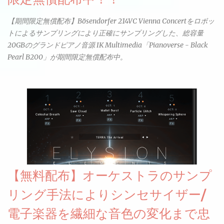
【期間限定無償配布】Bösendorfer 214VC Vienna Concertをロボッ
トによるサンプリングにより正確にサンプリングした、総容量
20GBのグランドピアノ音源 IK Multimedia「Pianoverse - Black
Pearl B200」が期間限定無償配布中。
【無料配布】オーケストラのサンプ
リング手法によりシンセサイザー/
電子楽器を繊細な音色の変化まで忠