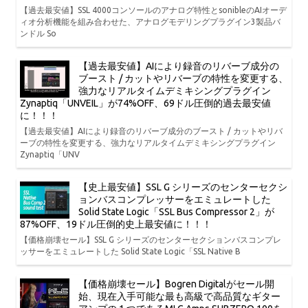
【過去最安値】SSL 4000コンソールのアナログ特性とsonibleのAIオーデ
ィオ分析機能を組み合わせた、アナログモデリングプラグイン3製品バ
ンドル So
【過去最安値】AIにより録音のリバーブ成分の
ブースト / カットやリバーブの特性を変更する、
強力なリアルタイムデミキシングプラグイン
Zynaptiq「UNVEIL」が74%OFF、69ドル圧倒的過去最安値
に！！！
【過去最安値】AIにより録音のリバーブ成分のブースト / カットやリバ
ーブの特性を変更する、強力なリアルタイムデミキシングプラグイン
Zynaptiq「UNV
【史上最安値】SSL G シリーズのセンターセクシ
ョンバスコンプレッサーをエミュレートした
Solid State Logic「SSL Bus Compressor 2」が
87%OFF、19ドル圧倒的史上最安値に！！！
【価格崩壊セール】SSL G シリーズのセンターセクションバスコンプレ
ッサーをエミュレートした Solid State Logic「SSL Native B
【価格崩壊セール】Bogren Digitalがセール開
始、現在入手可能な最も高級で高品質なギター