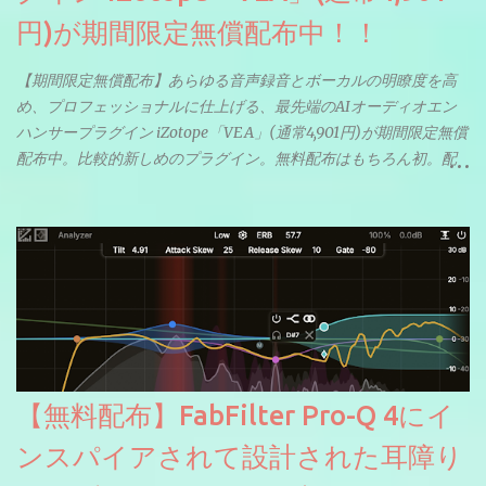
円)が期間限定無償配布中！！
【期間限定無償配布】あらゆる音声録音とボーカルの明瞭度を高
め、プロフェッショナルに仕上げる、最先端のAIオーディオエン
ハンサープラグイン iZotope「VEA」(通常4,901円)が期間限定無償
配布中。比較的新しめのプラグイン。無料配布はもちろん初。配
信やナレーションにもぴったり。ボーカルミックスやVTuberさん
にも。
【無料配布】FabFilter Pro-Q 4にイ
ンスパイアされて設計された耳障り