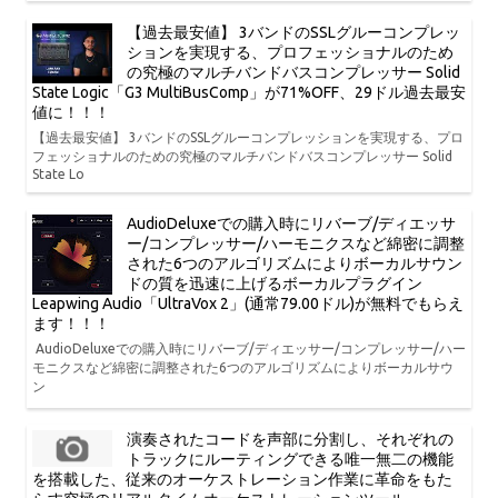
【過去最安値】 3バンドのSSLグルーコンプレッ
ションを実現する、プロフェッショナルのため
の究極のマルチバンドバスコンプレッサー Solid
State Logic「G3 MultiBusComp」が71%OFF、29ドル過去最安
値に！！！
【過去最安値】 3バンドのSSLグルーコンプレッションを実現する、プロ
フェッショナルのための究極のマルチバンドバスコンプレッサー Solid
State Lo
AudioDeluxeでの購入時にリバーブ/ディエッサ
ー/コンプレッサー/ハーモニクスなど綿密に調整
された6つのアルゴリズムによりボーカルサウン
ドの質を迅速に上げるボーカルプラグイン
Leapwing Audio「UltraVox 2」(通常79.00ドル)が無料でもらえ
ます！！！
AudioDeluxeでの購入時にリバーブ/ディエッサー/コンプレッサー/ハー
モニクスなど綿密に調整された6つのアルゴリズムによりボーカルサウ
ン
演奏されたコードを声部に分割し、それぞれの
トラックにルーティングできる唯一無二の機能
を搭載した、従来のオーケストレーション作業に革命をもた