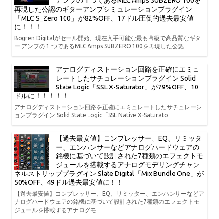
アンプの 1 つであるMLC Amps SUBZERO 100を
再現した公認のギターアンプシミュレーションプラグイン
「MLC S_Zero 100」が82%OFF、17ドル圧倒的過去最安値
に！！！
Bogren Digitalがセール開始、現在入手可能な最も高級で高品質なギタ
ー アンプの 1 つであるMLC Amps SUBZERO 100を再現した公認
アナログディストーション回路を正確にエミュ
レートしたサチュレーションプラグイン Solid
State Logic「SSL X-Saturator」が79%OFF、10
ドルに！！！！！
アナログディストーション回路を正確にエミュレートしたサチュレーシ
ョンプラグイン Solid State Logic「SSL Native X-Saturato
【過去最安値】コンプレッサー、EQ、リミッタ
ー、エンハンサーなどアナログハードウェアの
銘機に基づいて設計された7種類のエフェクトモ
ジュールを搭載するアナログモデリングチャン
ネルストリッププラグイン Slate Digital「Mix Bundle One」が
50%OFF、49ドル過去最安値に！！
【過去最安値】コンプレッサー、EQ、リミッター、エンハンサーなどア
ナログハードウェアの銘機に基づいて設計された7種類のエフェクトモ
ジュールを搭載するアナログモ