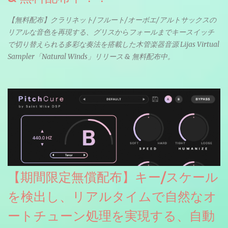
【無料配布】クラリネット/フルート/オーボエ/アルトサックスの
リアルな音色を再現する、グリスからフォールまでキースイッチ
で切り替えられる多彩な奏法を搭載した木管楽器音源 Lijas Virtual
Sampler「Natural Winds」リリース & 無料配布中。
【期間限定無償配布】キー/スケール
を検出し、リアルタイムで自然なオ
ートチューン処理を実現する、自動