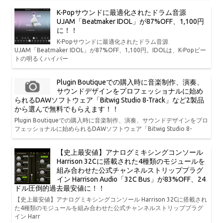
K-Popサウンドに最適化されたドラム音源
UJAM「Beatmaker IDOL」が87%OFF、1,100円
に！！
K-Popサウンドに最適化されたドラム音源
UJAM「Beatmaker IDOL」が87%OFF、1,100円。IDOLは、K-Popビー
トの明るくハイパー
Plugin Boutiqueでの購入時に音楽制作、演奏、
サウンドデザインをプロフェッショナルに始め
られるDAWソフトウェア「Bitwig Studio 8-Track」など2製品
から選んで無料でもらえます！！
Plugin Boutiqueでの購入時に音楽制作、演奏、サウンドデザインをプロ
フェッショナルに始められるDAWソフトウェア「Bitwig Studio 8-
【史上最安値】アナログミキシングコンソール
Harrison 32Cに搭載された4種類のモジュールを
組み合わせた公式チャンネルストリッププラグ
イン Harrison Audio「32C Bus」が83%OFF、24
ドル圧倒的過去最安値に！！
【史上最安値】アナログミキシングコンソール Harrison 32Cに搭載され
た4種類のモジュールを組み合わせた公式チャンネルストリッププラグ
イン Harr