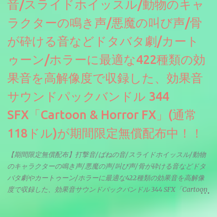
音/スライドホイッスル/動物のキャ
ラクターの鳴き声/悪魔の叫び声/骨
が砕ける音などドタバタ劇/カート
ゥーン/ホラーに最適な422種類の効
果音を高解像度で収録した、効果音
サウンドパックバンドル 344
SFX「Cartoon & Horror FX」(通常
118ドル)が期間限定無償配布中！！
【期間限定無償配布】打撃音/ばねの音/スライドホイッスル/動物
のキャラクターの鳴き声/悪魔の声/叫び声/骨が砕ける音などドタ
バタ劇やカートゥーン/ホラーに最適な422種類の効果音を高解像
度で収録した、効果音サウンドパックバンドル 344 SFX「Cartoon
& Horror FX」(通常118ドル)が期間限定無償配布中。サンプリン
グレート等もしっかりと業界水準を満たしております。