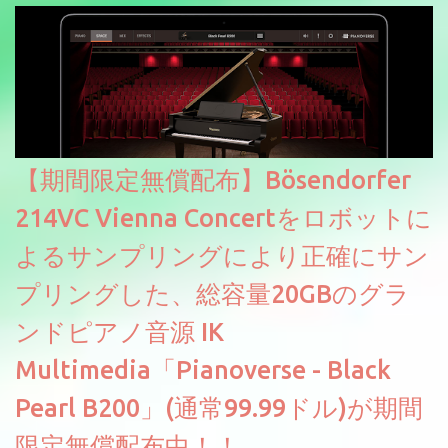
【期間限定無償配布】Bösendorfer
214VC Vienna Concertをロボットに
よるサンプリングにより正確にサン
プリングした、総容量20GBのグラ
ンドピアノ音源 IK
Multimedia「Pianoverse - Black
Pearl B200」(通常99.99ドル)が期間
限定無償配布中！！