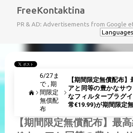
FreeKontaktina
PR & AD: Advertisements from Google et
6/27ま
【期間限定無償配布】
で
期
アと同等の豊かなサウ
間限定
なフィルタープラグイン 2B 
無償配
常€19.99)が期間限
布
【期間限定無償配布】最