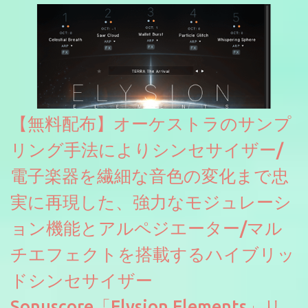
【無料配布】オーケストラのサンプ
リング手法によりシンセサイザー/
電子楽器を繊細な音色の変化まで忠
実に再現した、強力なモジュレーシ
ョン機能とアルペジエーター/マル
チエフェクトを搭載するハイブリッ
ドシンセサイザー
Sonuscore「Elysion Elements」リ