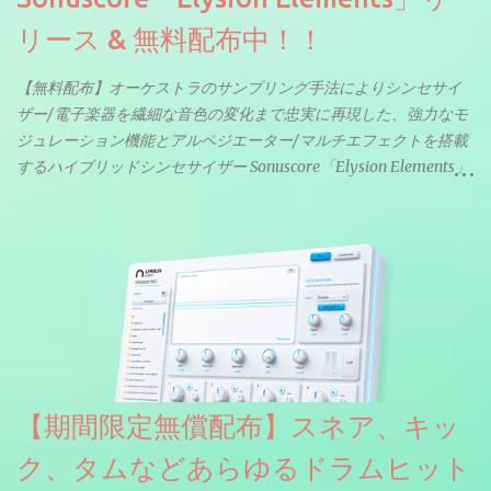
リース & 無料配布中！！
【無料配布】オーケストラのサンプリング手法によりシンセサイ
ザー/電子楽器を繊細な音色の変化まで忠実に再現した、強力なモ
ジュレーション機能とアルペジエーター/マルチエフェクトを搭載
するハイブリッドシンセサイザー Sonuscore「Elysion Elements」
リリース & 無料配布中。Elysion 2からライブラリを抜粋した製品
です。パフォーマンス機能とエディット機能以外全ての機能が使
えるようになっています。総容量も7GBを超えます。複数の設定に
より音色が作りこまれているため、あらかじめアルペジオがプロ
グラムされているプリセットも多いですが、アルペジオを切るこ
とももちろんできます。 ほとんどのシンセライブラリは、音を一
度サンプリングしてベロシティで音量を調整します。 しかし、
ELYSIONは違います。ビンテージシンセを含む様々な音源から、
複数のベロシティレイヤーにわたって録音し、各レイヤーを整形
【期間限定無償配布】スネア、キッ
することで、弱く演奏した場合と強く演奏した場合で、全く異な
る音色が得られます。単に音量を変えただけの同じ音ではありま
ク、タムなどあらゆるドラムヒット
せん。