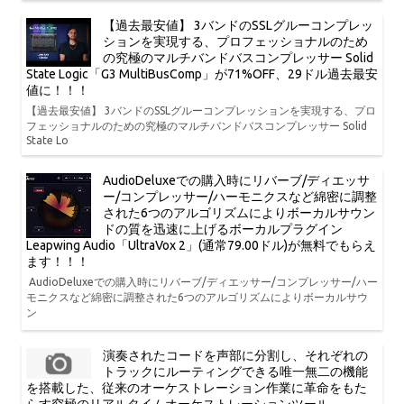
【過去最安値】 3バンドのSSLグルーコンプレッ
ションを実現する、プロフェッショナルのため
の究極のマルチバンドバスコンプレッサー Solid
State Logic「G3 MultiBusComp」が71%OFF、29ドル過去最安
値に！！！
【過去最安値】 3バンドのSSLグルーコンプレッションを実現する、プロ
フェッショナルのための究極のマルチバンドバスコンプレッサー Solid
State Lo
AudioDeluxeでの購入時にリバーブ/ディエッサ
ー/コンプレッサー/ハーモニクスなど綿密に調整
された6つのアルゴリズムによりボーカルサウン
ドの質を迅速に上げるボーカルプラグイン
Leapwing Audio「UltraVox 2」(通常79.00ドル)が無料でもらえ
ます！！！
AudioDeluxeでの購入時にリバーブ/ディエッサー/コンプレッサー/ハー
モニクスなど綿密に調整された6つのアルゴリズムによりボーカルサウ
ン
演奏されたコードを声部に分割し、それぞれの
トラックにルーティングできる唯一無二の機能
を搭載した、従来のオーケストレーション作業に革命をもた