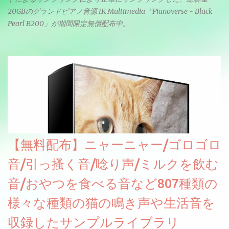
20GBのグランドピアノ音源 IK Multimedia「Pianoverse - Black
Pearl B200」が期間限定無償配布中。
【無料配布】ニャーニャー/ゴロゴロ
音/引っ搔く音/唸り声/ミルクを飲む
音/おやつを食べる音など807種類の
様々な種類の猫の鳴き声や生活音を
収録したサンプルライブラリ