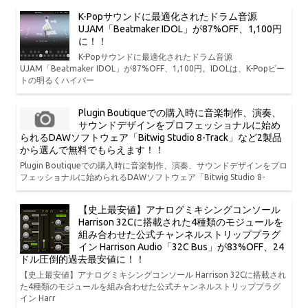
K-Popサウンドに最適化されたドラム音源
UJAM「Beatmaker IDOL」が87%OFF、1,100円
に！！
K-Popサウンドに最適化されたドラム音源
UJAM「Beatmaker IDOL」が87%OFF、1,100円。IDOLは、K-Popビー
トの明るくハイパー
Plugin Boutiqueでの購入時に音楽制作、演奏、
サウンドデザインをプロフェッショナルに始め
られるDAWソフトウェア「Bitwig Studio 8-Track」など2製品
から選んで無料でもらえます！！
Plugin Boutiqueでの購入時に音楽制作、演奏、サウンドデザインをプロ
フェッショナルに始められるDAWソフトウェア「Bitwig Studio 8-
【史上最安値】アナログミキシングコンソール
Harrison 32Cに搭載された4種類のモジュールを
組み合わせた公式チャンネルストリッププラグ
イン Harrison Audio「32C Bus」が83%OFF、24
ドル圧倒的過去最安値に！！
【史上最安値】アナログミキシングコンソール Harrison 32Cに搭載され
た4種類のモジュールを組み合わせた公式チャンネルストリッププラグ
イン Harr