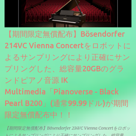
【期間限定無償配布】Bösendorfer
214VC Vienna Concertをロボットに
よるサンプリングにより正確にサン
プリングした、総容量20GBのグラ
ンドピアノ音源 IK
Multimedia「Pianoverse - Black
Pearl B200」(通常99.99ドル)が期間
限定無償配布中！！
【期間限定無償配布】Bösendorfer 214VC Vienna Concertをロボッ
トによるサンプリングにより正確にサンプリングした、総容量