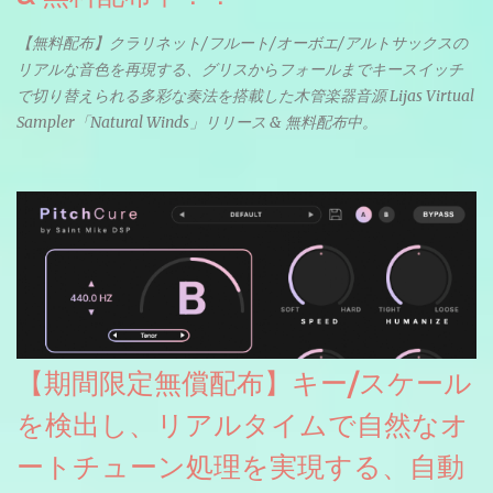
【無料配布】クラリネット/フルート/オーボエ/アルトサックスの
リアルな音色を再現する、グリスからフォールまでキースイッチ
で切り替えられる多彩な奏法を搭載した木管楽器音源 Lijas Virtual
Sampler「Natural Winds」リリース & 無料配布中。
【期間限定無償配布】キー/スケール
を検出し、リアルタイムで自然なオ
ートチューン処理を実現する、自動