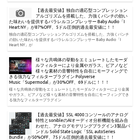
【過去最安値】独自の適応型コンプレッション
アルゴリズムを搭載した、力強くパンチの効い
た味わいを提供するパラレルコンプレッサー Baby Audio「I
Heart NY」が87%OFF、5ドル圧倒的過去最安値に！！
独自の適応型コンプレッションアルゴリズムを搭載した、力強くパンチ
の効いた味わいを提供するパラレルコンプレッサー Baby Audio「I
Heart NY」が
様々な共鳴体の挙動をエミュレートしたモーダ
ルフィルターにより金属やガラス、ピアノなど
様々な素材の音響特性を自在にモーフィングで
きる強力なフィルタープラグイン Polyverse
Music「Supermodal」が30%OFF、69ドルに！！！
様々な共鳴体の挙動をエミュレートしたモーダルフィルターにより金属
やガラス、ピアノなど様々な素材の音響特性を自在にモーフィングでき
る強力なフィルタープラグイン
【過去最安値】SSL 4000コンソールのアナログ
特性とsonibleのAIオーディオ分析機能を組み合
わせた、アナログモデリングプラグイン3製品バ
ンドル Solid State Logic「SSL autoSeries
Bundle」が50%OFF、75ドル圧倒的過去最安値に！！