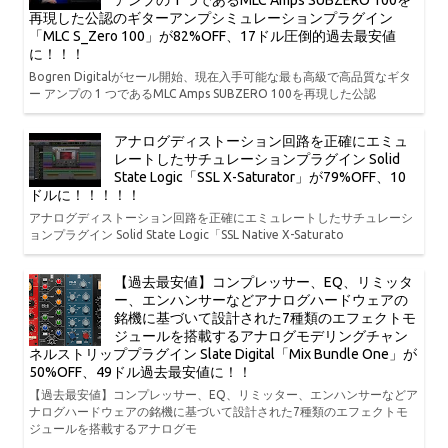
アンプの 1 つであるMLC Amps SUBZERO 100を
再現した公認のギターアンプシミュレーションプラグイン
「MLC S_Zero 100」が82%OFF、17ドル圧倒的過去最安値
に！！！
Bogren Digitalがセール開始、現在入手可能な最も高級で高品質なギタ
ー アンプの 1 つであるMLC Amps SUBZERO 100を再現した公認
アナログディストーション回路を正確にエミュ
レートしたサチュレーションプラグイン Solid
State Logic「SSL X-Saturator」が79%OFF、10
ドルに！！！！！
アナログディストーション回路を正確にエミュレートしたサチュレーシ
ョンプラグイン Solid State Logic「SSL Native X-Saturato
【過去最安値】コンプレッサー、EQ、リミッタ
ー、エンハンサーなどアナログハードウェアの
銘機に基づいて設計された7種類のエフェクトモ
ジュールを搭載するアナログモデリングチャン
ネルストリッププラグイン Slate Digital「Mix Bundle One」が
50%OFF、49ドル過去最安値に！！
【過去最安値】コンプレッサー、EQ、リミッター、エンハンサーなどア
ナログハードウェアの銘機に基づいて設計された7種類のエフェクトモ
ジュールを搭載するアナログモ