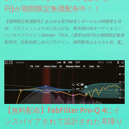
円)が期間限定無償配布中！！
【期間限定無償配布】あらゆる音声録音とボーカルの明瞭度を高
め、プロフェッショナルに仕上げる、最先端のAIオーディオエン
ハンサープラグイン iZotope「VEA」(通常4,901円)が期間限定無償
配布中。比較的新しめのプラグイン。無料配布はもちろん初。配
信やナレーションにもぴったり。ボーカルミックスやVTuberさん
にも。
【無料配布】FabFilter Pro-Q 4にイ
ンスパイアされて設計された耳障り