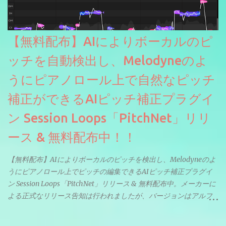
【無料配布】AIによりボーカルのピ
ッチを自動検出し、Melodyneのよ
うにピアノロール上で自然なピッチ
補正ができるAIピッチ補正プラグイ
ン Session Loops「PitchNet」リリ
ース & 無料配布中！！
【無料配布】AIによりボーカルのピッチを検出し、Melodyneのよ
うにピアノロール上でピッチの編集できるAIピッチ補正プラグイ
ン Session Loops「PitchNet」リリース & 無料配布中。メーカーに
よる正式なリリース告知は行われましたが、バージョンはアルフ
ァと記載されているようなので今後アップデートで細かいバグな
どが修正されていくのだと思われます。筆者もざっくりと確認し