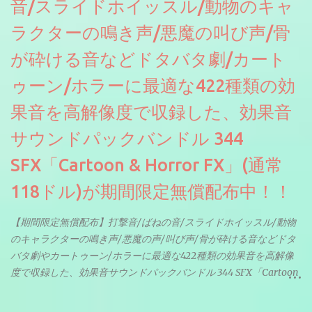
音/スライドホイッスル/動物のキャ
ラクターの鳴き声/悪魔の叫び声/骨
が砕ける音などドタバタ劇/カート
ゥーン/ホラーに最適な422種類の効
果音を高解像度で収録した、効果音
サウンドパックバンドル 344
SFX「Cartoon & Horror FX」(通常
118ドル)が期間限定無償配布中！！
【期間限定無償配布】打撃音/ばねの音/スライドホイッスル/動物
のキャラクターの鳴き声/悪魔の声/叫び声/骨が砕ける音などドタ
バタ劇やカートゥーン/ホラーに最適な422種類の効果音を高解像
度で収録した、効果音サウンドパックバンドル 344 SFX「Cartoon
& Horror FX」(通常118ドル)が期間限定無償配布中。サンプリン
グレート等もしっかりと業界水準を満たしております。