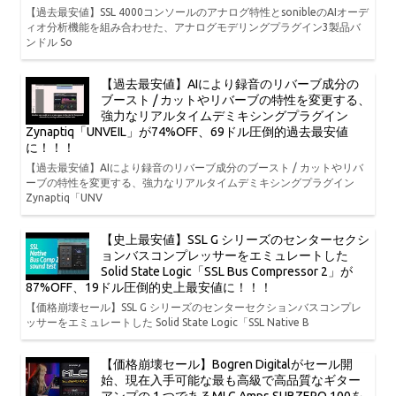
【過去最安値】SSL 4000コンソールのアナログ特性とsonibleのAIオーデ
ィオ分析機能を組み合わせた、アナログモデリングプラグイン3製品バ
ンドル So
【過去最安値】AIにより録音のリバーブ成分の
ブースト / カットやリバーブの特性を変更する、
強力なリアルタイムデミキシングプラグイン
Zynaptiq「UNVEIL」が74%OFF、69ドル圧倒的過去最安値
に！！！
【過去最安値】AIにより録音のリバーブ成分のブースト / カットやリバ
ーブの特性を変更する、強力なリアルタイムデミキシングプラグイン
Zynaptiq「UNV
【史上最安値】SSL G シリーズのセンターセクシ
ョンバスコンプレッサーをエミュレートした
Solid State Logic「SSL Bus Compressor 2」が
87%OFF、19ドル圧倒的史上最安値に！！！
【価格崩壊セール】SSL G シリーズのセンターセクションバスコンプレ
ッサーをエミュレートした Solid State Logic「SSL Native B
【価格崩壊セール】Bogren Digitalがセール開
始、現在入手可能な最も高級で高品質なギター