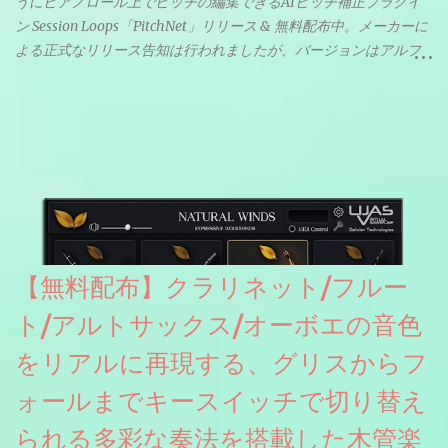
うにピアノロール上でピッチの編集できるAIピッチ補正プラグイ
ン Session Loops「PitchNet」リリース & 無料配布中。メーカーに
よる正式なリリース告知は行われましたが、バージョンはアルフ
ァと記載されているようなので今後アップデートで細かいバグな
どが修正されていくのだと思われます。筆者もざっくりと確認し
たところ動作は問題なさそうです。KVR Developer Challenge
2026に出品されている製品になります。国内代理店でも取り扱い
のあるDrumNetのメーカーです。調べたところによるとオープン
ソースを元に設計・改良した製品のようです。
【無料配布】クラリネット/フルー
ト/アルトサックス/オーボエの音色
をリアルに再現する、グリスからフ
ォールまでキースイッチで切り替え
られる多彩な奏法を搭載した木管楽