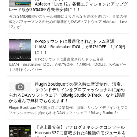
Ableton「Live 12」各種エディションとアップグ
レード版が25%OFF過去最安値に！！
強力なMIDI機能やスケール機能によりさらなる進化を遂げた、音楽の作
成とパフォーマンスのための革新的なDAWソフトウェア Ableton「Live
12」が
K-Popサウンドに最適化されたドラム音源
UJAM「Beatmaker IDOL」が87%OFF、1,100円
に！！
K-Popサウンドに最適化されたドラム音源
UJAM「Beatmaker IDOL」が87%OFF、1,100円。IDOLは、K-Popビー
トの明るくハイパー
Plugin Boutiqueでの購入時に音楽制作、演奏、
サウンドデザインをプロフェッショナルに始め
られるDAWソフトウェア「Bitwig Studio 8-Track」など2製品
から選んで無料でもらえます！！
Plugin Boutiqueでの購入時に音楽制作、演奏、サウンドデザインをプロ
フェッショナルに始められるDAWソフトウェア「Bitwig Studio 8-
【史上最安値】アナログミキシングコンソール
Harrison 32Cに搭載された4種類のモジュールを