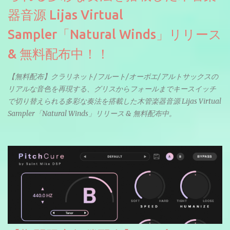
器音源 Lijas Virtual
Sampler「Natural Winds」リリース
& 無料配布中！！
【無料配布】クラリネット/フルート/オーボエ/アルトサックスの
リアルな音色を再現する、グリスからフォールまでキースイッチ
で切り替えられる多彩な奏法を搭載した木管楽器音源 Lijas Virtual
Sampler「Natural Winds」リリース & 無料配布中。