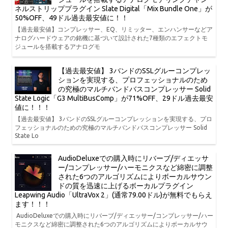
ネルストリッププラグイン Slate Digital「Mix Bundle One」が
50%OFF、49ドル過去最安値に！！
【過去最安値】コンプレッサー、EQ、リミッター、エンハンサーなどア
ナログハードウェアの銘機に基づいて設計された7種類のエフェクトモ
ジュールを搭載するアナログモ
【過去最安値】 3バンドのSSLグルーコンプレッ
ションを実現する、プロフェッショナルのため
の究極のマルチバンドバスコンプレッサー Solid
State Logic「G3 MultiBusComp」が71%OFF、29ドル過去最安
値に！！！
【過去最安値】 3バンドのSSLグルーコンプレッションを実現する、プロ
フェッショナルのための究極のマルチバンドバスコンプレッサー Solid
State Lo
AudioDeluxeでの購入時にリバーブ/ディエッサ
ー/コンプレッサー/ハーモニクスなど綿密に調整
された6つのアルゴリズムによりボーカルサウン
ドの質を迅速に上げるボーカルプラグイン
Leapwing Audio「UltraVox 2」(通常79.00ドル)が無料でもらえ
ます！！！
AudioDeluxeでの購入時にリバーブ/ディエッサー/コンプレッサー/ハー
モニクスなど綿密に調整された6つのアルゴリズムによりボーカルサウ