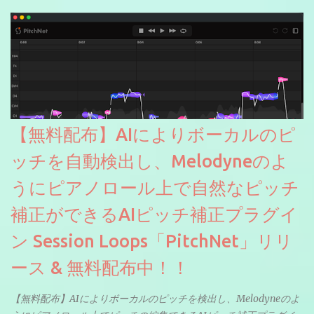
【無料配布】AIによりボーカルのピ
ッチを自動検出し、Melodyneのよ
うにピアノロール上で自然なピッチ
補正ができるAIピッチ補正プラグイ
ン Session Loops「PitchNet」リリ
ース & 無料配布中！！
【無料配布】AIによりボーカルのピッチを検出し、Melodyneのよ