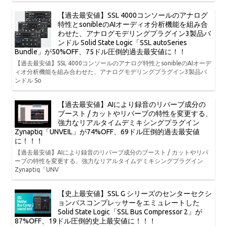
【過去最安値】SSL 4000コンソールのアナログ
特性とsonibleのAIオーディオ分析機能を組み合
わせた、アナログモデリングプラグイン3製品バ
ンドル Solid State Logic「SSL autoSeries
Bundle」が50%OFF、75ドル圧倒的過去最安値に！！
【過去最安値】SSL 4000コンソールのアナログ特性とsonibleのAIオーデ
ィオ分析機能を組み合わせた、アナログモデリングプラグイン3製品バ
ンドル So
【過去最安値】AIにより録音のリバーブ成分の
ブースト / カットやリバーブの特性を変更する、
強力なリアルタイムデミキシングプラグイン
Zynaptiq「UNVEIL」が74%OFF、69ドル圧倒的過去最安値
に！！！
【過去最安値】AIにより録音のリバーブ成分のブースト / カットやリバ
ーブの特性を変更する、強力なリアルタイムデミキシングプラグイン
Zynaptiq「UNV
【史上最安値】SSL G シリーズのセンターセクシ
ョンバスコンプレッサーをエミュレートした
Solid State Logic「SSL Bus Compressor 2」が
87%OFF、19ドル圧倒的史上最安値に！！！