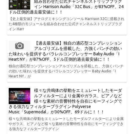
組み合わせた公式チャンネルストリッププラグ
イン Harrison Audio「32C Bus」が83%OFF、24
ドル圧倒的過去最安値に！！
【史上最安値】アナログミキシングコンソール Harrison 32Cに搭載され
た4種類のモジュールを組み合わせた公式チャンネルストリッププラグ
イン Harr
【過去最安値】独自の適応型コンプレッション
アルゴリズムを搭載した、力強くパンチの効い
た味わいを提供するパラレルコンプレッサー Baby Audio「I
Heart NY」が87%OFF、5ドル圧倒的過去最安値に！！
独自の適応型コンプレッションアルゴリズムを搭載した、力強くパンチ
の効いた味わいを提供するパラレルコンプレッサー Baby Audio「I
Heart NY」が
様々な共鳴体の挙動をエミュレートしたモーダ
ルフィルターにより金属やガラス、ピアノなど
様々な素材の音響特性を自在にモーフィングで
きる強力なフィルタープラグイン Polyverse
Music「Supermodal」が30%OFF、69ドルに！！！
様々な共鳴体の挙動をエミュレートしたモーダルフィルターにより金属
やガラス、ピアノなど様々な素材の音響特性を自在にモーフィングでき
る強力なフィルタープラグイン