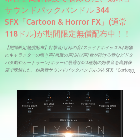
サウンドパックバンドル 344
SFX「Cartoon & Horror FX」(通常
118ドル)が期間限定無償配布中！！
【期間限定無償配布】打撃音/ばねの音/スライドホイッスル/動物
のキャラクターの鳴き声/悪魔の声/叫び声/骨が砕ける音などドタ
バタ劇やカートゥーン/ホラーに最適な422種類の効果音を高解像
度で収録した、効果音サウンドパックバンドル 344 SFX「Cartoon
& Horror FX」(通常118ドル)が期間限定無償配布中。サンプリン
グレート等もしっかりと業界水準を満たしております。