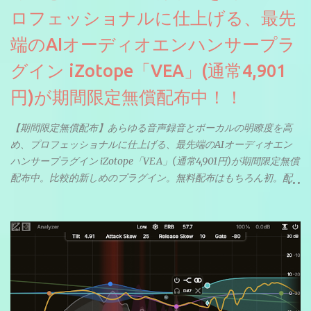
ロフェッショナルに仕上げる、最先
端のAIオーディオエンハンサープラ
グイン iZotope「VEA」(通常4,901
円)が期間限定無償配布中！！
【期間限定無償配布】あらゆる音声録音とボーカルの明瞭度を高
め、プロフェッショナルに仕上げる、最先端のAIオーディオエン
ハンサープラグイン iZotope「VEA」(通常4,901円)が期間限定無償
配布中。比較的新しめのプラグイン。無料配布はもちろん初。配
信やナレーションにもぴったり。ボーカルミックスやVTuberさん
にも。