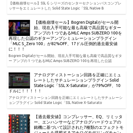
【価格崩壊セール】SSL G シリーズのセンターセクションバスコンプレ
ッサーをエミュレートした Solid State Logic「SSL Native B
【価格崩壊セール】Bogren Digitalがセール開
始、現在入手可能な最も高級で高品質なギター
アンプの 1 つであるMLC Amps SUBZERO 100を
再現した公認のギターアンプシミュレーションプラグイン
「MLC S_Zero 100」が82%OFF、17ドル圧倒的過去最安値
に！！！
Bogren Digitalがセール開始、現在入手可能な最も高級で高品質なギタ
ー アンプの 1 つであるMLC Amps SUBZERO 100を再現した公認
アナログディストーション回路を正確にエミュ
レートしたサチュレーションプラグイン Solid
State Logic「SSL X-Saturator」が79%OFF、10
ドルに！！！！！
アナログディストーション回路を正確にエミュレートしたサチュレーシ
ョンプラグイン Solid State Logic「SSL Native X-Saturato
【過去最安値】コンプレッサー、EQ、リミッタ
ー、エンハンサーなどアナログハードウェアの
銘機に基づいて設計された7種類のエフェクトモ
ジュールを搭載するアナログモデリングチャン