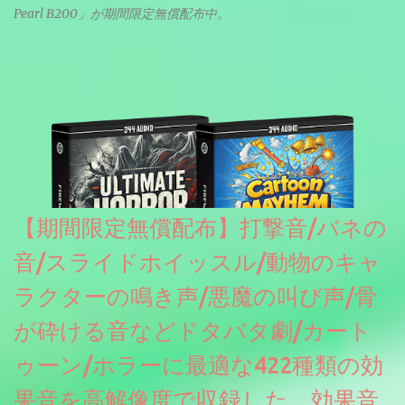
Pearl B200」が期間限定無償配布中。
【期間限定無償配布】打撃音/バネの
音/スライドホイッスル/動物のキャ
ラクターの鳴き声/悪魔の叫び声/骨
が砕ける音などドタバタ劇/カート
ゥーン/ホラーに最適な422種類の効
果音を高解像度で収録した、効果音