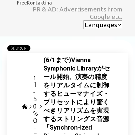
FreeKontaktina
スキップしてメイン コンテンツに移動
PR & AD: Advertisements from
Google etc.
(6/1まで)Vienna
Symphonic Libraryがセ
ール開始、演奏の精度
↑
1
をリアルタイムに制御
-
するヒューマナイズ・
5
プリセットにより驚く
0
べきリアリズムを実現
%
するストリングス音源
O
「Synchron-ized
F