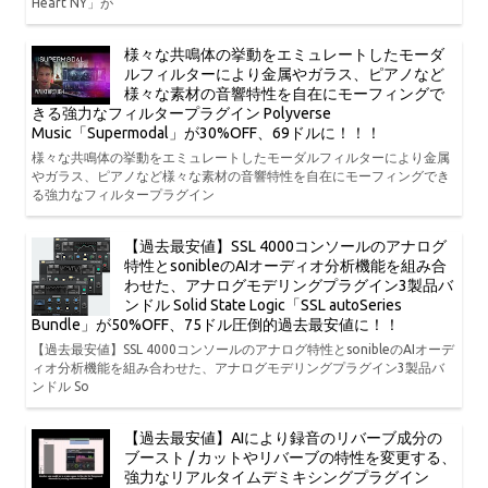
Heart NY」が
様々な共鳴体の挙動をエミュレートしたモーダ
ルフィルターにより金属やガラス、ピアノなど
様々な素材の音響特性を自在にモーフィングで
きる強力なフィルタープラグイン Polyverse
Music「Supermodal」が30%OFF、69ドルに！！！
様々な共鳴体の挙動をエミュレートしたモーダルフィルターにより金属
やガラス、ピアノなど様々な素材の音響特性を自在にモーフィングでき
る強力なフィルタープラグイン
【過去最安値】SSL 4000コンソールのアナログ
特性とsonibleのAIオーディオ分析機能を組み合
わせた、アナログモデリングプラグイン3製品バ
ンドル Solid State Logic「SSL autoSeries
Bundle」が50%OFF、75ドル圧倒的過去最安値に！！
【過去最安値】SSL 4000コンソールのアナログ特性とsonibleのAIオーデ
ィオ分析機能を組み合わせた、アナログモデリングプラグイン3製品バ
ンドル So
【過去最安値】AIにより録音のリバーブ成分の
ブースト / カットやリバーブの特性を変更する、
強力なリアルタイムデミキシングプラグイン