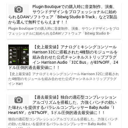
Plugin Boutiqueでの購入時に音楽制作、演奏、
サウンドデザインをプロフェッショナルに始め
られるDAWソフトウェア「Bitwig Studio 8-Track」など2製品
から選んで無料でもらえます！！
Plugin Boutiqueでの購入時に音楽制作、演奏、サウンドデザインをプロ
フェッショナルに始められるDAWソフトウェア「Bitwig Studio 8-
【史上最安値】アナログミキシングコンソール
Harrison 32Cに搭載された4種類のモジュールを
組み合わせた公式チャンネルストリッププラグ
イン Harrison Audio「32C Bus」が83%OFF、24
ドル圧倒的過去最安値に！！
【史上最安値】アナログミキシングコンソール Harrison 32Cに搭載され
た4種類のモジュールを組み合わせた公式チャンネルストリッププラグ
イン Harr
【過去最安値】独自の適応型コンプレッション
アルゴリズムを搭載した、力強くパンチの効い
た味わいを提供するパラレルコンプレッサー Baby Audio「I
Heart NY」が87%OFF、5ドル圧倒的過去最安値に！！
独自の適応型コンプレッションアルゴリズムを搭載した、力強くパンチ
の効いた味わいを提供するパラレルコンプレッサー Baby Audio「I