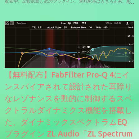
配布中。比較的新しめのプラグイン。無料配布はもちろん初。配
信やナレーションにもぴったり。ボーカルミックスやVTuberさん
にも。
【無料配布】FabFilter Pro-Q 4にイ
ンスパイアされて設計された耳障り
なレゾナンスを動的に制御するスペ
クトラルダイナミクス機能を搭載し
た、ダイナミックスペクトラムEQ
プラグイン ZL Audio「ZL Spectrum