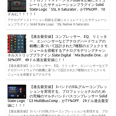
アナログディストーション回路を正確にエミュ
レートしたサチュレーションプラグイン Solid
State Logic「SSL X-Saturator」が79%OFF、10
ドルに！！！！！
アナログディストーション回路を正確にエミュレートしたサチュレーシ
ョンプラグイン Solid State Logic「SSL Native X-Saturato
【過去最安値】コンプレッサー、EQ、リミッタ
ー、エンハンサーなどアナログハードウェアの
銘機に基づいて設計された7種類のエフェクトモ
ジュールを搭載するアナログモデリングチャン
ネルストリッププラグイン Slate Digital「Mix Bundle One」が
50%OFF、49ドル過去最安値に！！
【過去最安値】コンプレッサー、EQ、リミッター、エンハンサーなどア
ナログハードウェアの銘機に基づいて設計された7種類のエフェクトモ
ジュールを搭載するアナログモ
【過去最安値】 3バンドのSSLグルーコンプレッ
ションを実現する、プロフェッショナルのため
の究極のマルチバンドバスコンプレッサー Solid
State Logic「G3 MultiBusComp」が71%OFF、29ドル過去最安
値に！！！
【過去最安値】 3バンドのSSLグルーコンプレッションを実現する、プロ
フェッショナルのための究極のマルチバンドバスコンプレッサー Solid