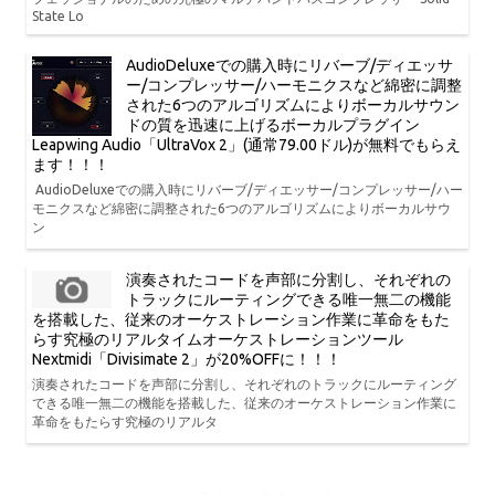
State Lo
AudioDeluxeでの購入時にリバーブ/ディエッサ
ー/コンプレッサー/ハーモニクスなど綿密に調整
された6つのアルゴリズムによりボーカルサウン
ドの質を迅速に上げるボーカルプラグイン
Leapwing Audio「UltraVox 2」(通常79.00ドル)が無料でもらえ
ます！！！
AudioDeluxeでの購入時にリバーブ/ディエッサー/コンプレッサー/ハー
モニクスなど綿密に調整された6つのアルゴリズムによりボーカルサウ
ン
演奏されたコードを声部に分割し、それぞれの
トラックにルーティングできる唯一無二の機能
を搭載した、従来のオーケストレーション作業に革命をもた
らす究極のリアルタイムオーケストレーションツール
Nextmidi「Divisimate 2」が20%OFFに！！！
演奏されたコードを声部に分割し、それぞれのトラックにルーティング
できる唯一無二の機能を搭載した、従来のオーケストレーション作業に
革命をもたらす究極のリアルタ