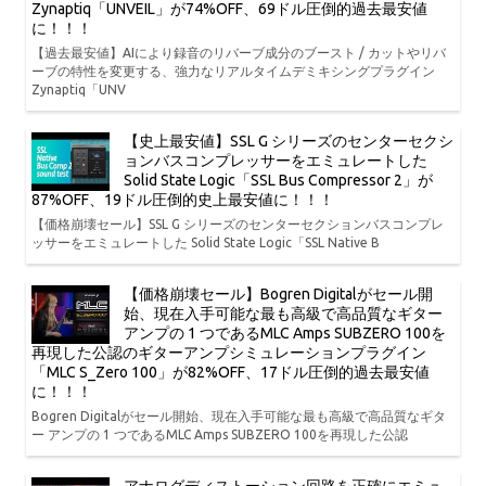
Zynaptiq「UNVEIL」が74%OFF、69ドル圧倒的過去最安値
に！！！
【過去最安値】AIにより録音のリバーブ成分のブースト / カットやリバ
ーブの特性を変更する、強力なリアルタイムデミキシングプラグイン
Zynaptiq「UNV
【史上最安値】SSL G シリーズのセンターセクシ
ョンバスコンプレッサーをエミュレートした
Solid State Logic「SSL Bus Compressor 2」が
87%OFF、19ドル圧倒的史上最安値に！！！
【価格崩壊セール】SSL G シリーズのセンターセクションバスコンプレ
ッサーをエミュレートした Solid State Logic「SSL Native B
【価格崩壊セール】Bogren Digitalがセール開
始、現在入手可能な最も高級で高品質なギター
アンプの 1 つであるMLC Amps SUBZERO 100を
再現した公認のギターアンプシミュレーションプラグイン
「MLC S_Zero 100」が82%OFF、17ドル圧倒的過去最安値
に！！！
Bogren Digitalがセール開始、現在入手可能な最も高級で高品質なギタ
ー アンプの 1 つであるMLC Amps SUBZERO 100を再現した公認