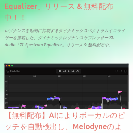
Equalizer」リリース & 無料配布
中！！
レゾナンスを動的に抑制するダイナミックスペクトラムイコライ
ザーを搭載した、ダイナミックレゾナンスサプレッサー ZL
Audio「ZL Spectrum Equalizer」リリース & 無料配布中。
【無料配布】AIによりボーカルのピ
ッチを自動検出し、Melodyneのよ