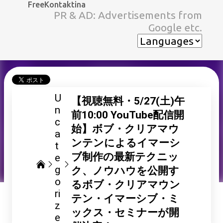
FreeKontaktina
スキップしてメイン コンテンツに移動
PR & AD: Advertisements from
Google etc.
U
【視聴無料・5/27(土)午
n
前10:00 YouTube配信開
c
始】ボブ・クリアマウ
a
ンテンによるイマーシ
t
ブ制作の最新テクニッ
e
g
ク、ノウハウを公開す
o
るボブ・クリアマウン
ri
テン・イマーシブ・ミ
z
ックス・セミナーが開
e