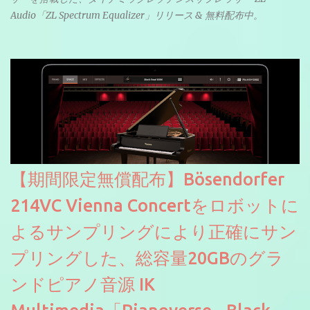
Audio「ZL Spectrum Equalizer」リリース & 無料配布中。
【期間限定無償配布】Bösendorfer
214VC Vienna Concertをロボットに
よるサンプリングにより正確にサン
プリングした、総容量20GBのグラ
ンドピアノ音源 IK