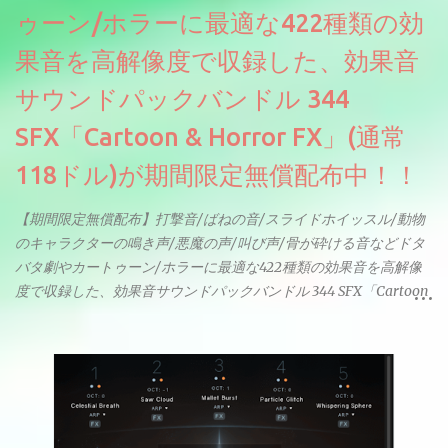
ゥーン/ホラーに最適な422種類の効
果音を高解像度で収録した、効果音
サウンドパックバンドル 344
SFX「Cartoon & Horror FX」(通常
118ドル)が期間限定無償配布中！！
【期間限定無償配布】打撃音/ばねの音/スライドホイッスル/動物
のキャラクターの鳴き声/悪魔の声/叫び声/骨が砕ける音などドタ
バタ劇やカートゥーン/ホラーに最適な422種類の効果音を高解像
度で収録した、効果音サウンドパックバンドル 344 SFX「Cartoon
& Horror FX」(通常118ドル)が期間限定無償配布中。サンプリン
グレート等もしっかりと業界水準を満たしております。