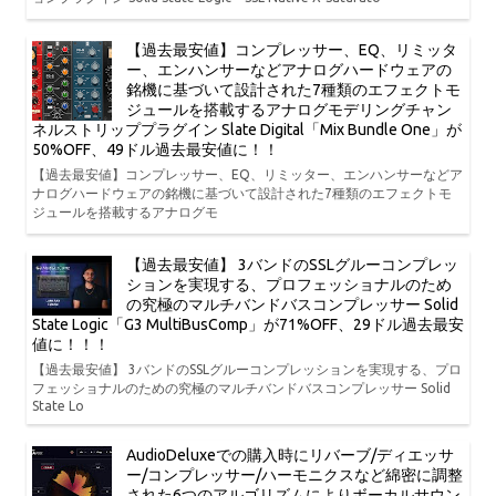
【過去最安値】コンプレッサー、EQ、リミッタ
ー、エンハンサーなどアナログハードウェアの
銘機に基づいて設計された7種類のエフェクトモ
ジュールを搭載するアナログモデリングチャン
ネルストリッププラグイン Slate Digital「Mix Bundle One」が
50%OFF、49ドル過去最安値に！！
【過去最安値】コンプレッサー、EQ、リミッター、エンハンサーなどア
ナログハードウェアの銘機に基づいて設計された7種類のエフェクトモ
ジュールを搭載するアナログモ
【過去最安値】 3バンドのSSLグルーコンプレッ
ションを実現する、プロフェッショナルのため
の究極のマルチバンドバスコンプレッサー Solid
State Logic「G3 MultiBusComp」が71%OFF、29ドル過去最安
値に！！！
【過去最安値】 3バンドのSSLグルーコンプレッションを実現する、プロ
フェッショナルのための究極のマルチバンドバスコンプレッサー Solid
State Lo
AudioDeluxeでの購入時にリバーブ/ディエッサ
ー/コンプレッサー/ハーモニクスなど綿密に調整
された6つのアルゴリズムによりボーカルサウン