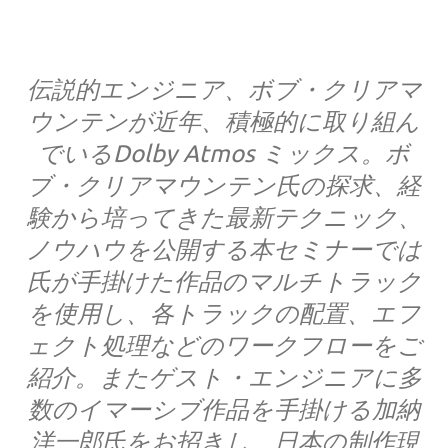
伝説的エンジニア、ボブ・クリアマ
ウンテンが近年、積極的に取り組ん
でいるDolby Atmos ミックス。ボ
ブ・クリアマウンテン氏の探求、経
験から培ってきた最新テクニック、
ノウハウを公開する本セミナーでは
氏が手掛けた作品のマルチトラック
を使用し、各トラックの配置、エフ
ェクト処理などのワークフローをご
紹介。またゲスト・エンジニアに多
数のイマーシブ作品を手掛ける加納
洋一郎氏をお招きし、日本の制作現