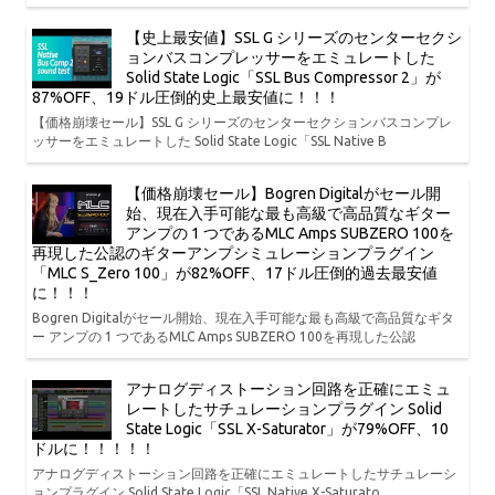
【史上最安値】SSL G シリーズのセンターセクシ
ョンバスコンプレッサーをエミュレートした
Solid State Logic「SSL Bus Compressor 2」が
87%OFF、19ドル圧倒的史上最安値に！！！
【価格崩壊セール】SSL G シリーズのセンターセクションバスコンプレ
ッサーをエミュレートした Solid State Logic「SSL Native B
【価格崩壊セール】Bogren Digitalがセール開
始、現在入手可能な最も高級で高品質なギター
アンプの 1 つであるMLC Amps SUBZERO 100を
再現した公認のギターアンプシミュレーションプラグイン
「MLC S_Zero 100」が82%OFF、17ドル圧倒的過去最安値
に！！！
Bogren Digitalがセール開始、現在入手可能な最も高級で高品質なギタ
ー アンプの 1 つであるMLC Amps SUBZERO 100を再現した公認
アナログディストーション回路を正確にエミュ
レートしたサチュレーションプラグイン Solid
State Logic「SSL X-Saturator」が79%OFF、10
ドルに！！！！！
アナログディストーション回路を正確にエミュレートしたサチュレーシ
ョンプラグイン Solid State Logic「SSL Native X-Saturato