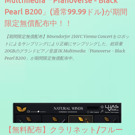
Multimedia「Pianoverse - Black
Pearl B200」(通常99.99ドル)が期間
限定無償配布中！！
【期間限定無償配布】Bösendorfer 214VC Vienna Concertをロボッ
トによるサンプリングにより正確にサンプリングした、総容量
20GBのグランドピアノ音源 IK Multimedia「Pianoverse - Black
Pearl B200」が期間限定無償配布中。
【無料配布】クラリネット/フルー