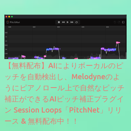
【無料配布】AIによりボーカルのピ
ッチを自動検出し、Melodyneのよ
うにピアノロール上で自然なピッチ
補正ができるAIピッチ補正プラグイ
ン Session Loops「PitchNet」リリ
ース & 無料配布中！！