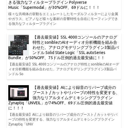
きる強力なフィルタープラグイン Polyverse
Music「Supermodal」が30%OFF、69ドルに！！！
様々な共鳴体の挙動をエミュレートしたモーダルフィルターにより金属
やガラス、ピアノなど様々な素材の音響特性を自在にモーフィングでき
る強力なフィルタープラグイン
【過去最安値】SSL 4000コンソールのアナログ
特性とsonibleのAIオーディオ分析機能を組み合
わせた、アナログモデリングプラグイン3製品バ
ンドル Solid State Logic「SSL autoSeries
Bundle」が50%OFF、75ドル圧倒的過去最安値に！！
【過去最安値】SSL 4000コンソールのアナログ特性とsonibleのAIオーデ
ィオ分析機能を組み合わせた、アナログモデリングプラグイン3製品バ
ンドル So
【過去最安値】AIにより録音のリバーブ成分の
ブースト / カットやリバーブの特性を変更する、
強力なリアルタイムデミキシングプラグイン
Zynaptiq「UNVEIL」が74%OFF、69ドル圧倒的過去最安値
に！！！
【過去最安値】AIにより録音のリバーブ成分のブースト / カットやリバ
ーブの特性を変更する、強力なリアルタイムデミキシングプラグイン
Zynaptiq「UNV