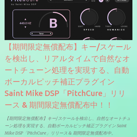
【期間限定無償配布】キー/スケール
を検出し、リアルタイムで自然なオ
ートチューン処理を実現する、自動
ボーカルピッチ補正プラグイン
Saint Mike DSP「PitchCure」リリ
ース & 期間限定無償配布中！！
【期間限定無償配布】キー/スケールを検出し、自然なオートチュ
ーン処理を実現する、自動ボーカルピッチ補正プラグイン Saint
Mike DSP「PitchCure」リリース & 期間限定無償配布中。