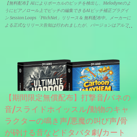
【無料配布】AIによりボーカルのピッチを検出し、Melodyneのよ
うにピアノロール上でピッチの編集できるAIピッチ補正プラグイ
ン Session Loops「PitchNet」リリース & 無料配布中。メーカーに
よる正式なリリース告知は行われましたが、バージョンはアルフ
ァと記載されているようなので今後アップデートで細かいバグな
どが修正されていくのだと思われます。筆者もざっくりと確認し
たところ動作は問題なさそうです。KVR Developer Challenge
2026に出品されている製品になります。国内代理店でも取り扱い
のあるDrumNetのメーカーです。調べたところによるとオープン
ソースを元に設計・改良した製品のようです。
【期間限定無償配布】打撃音/バネの
音/スライドホイッスル/動物のキャ
ラクターの鳴き声/悪魔の叫び声/骨
が砕ける音などドタバタ劇/カート