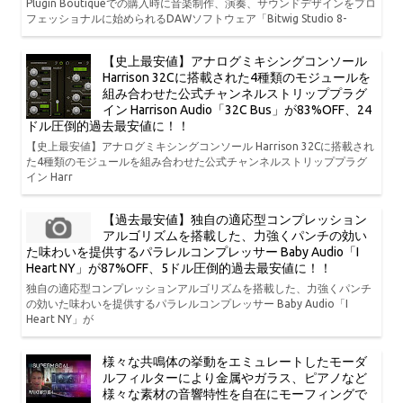
Plugin Boutiqueでの購入時に音楽制作、演奏、サウンドデザインをプロ
フェッショナルに始められるDAWソフトウェア「Bitwig Studio 8-
【史上最安値】アナログミキシングコンソール
Harrison 32Cに搭載された4種類のモジュールを
組み合わせた公式チャンネルストリッププラグ
イン Harrison Audio「32C Bus」が83%OFF、24
ドル圧倒的過去最安値に！！
【史上最安値】アナログミキシングコンソール Harrison 32Cに搭載され
た4種類のモジュールを組み合わせた公式チャンネルストリッププラグ
イン Harr
【過去最安値】独自の適応型コンプレッション
アルゴリズムを搭載した、力強くパンチの効い
た味わいを提供するパラレルコンプレッサー Baby Audio「I
Heart NY」が87%OFF、5ドル圧倒的過去最安値に！！
独自の適応型コンプレッションアルゴリズムを搭載した、力強くパンチ
の効いた味わいを提供するパラレルコンプレッサー Baby Audio「I
Heart NY」が
様々な共鳴体の挙動をエミュレートしたモーダ
ルフィルターにより金属やガラス、ピアノなど
様々な素材の音響特性を自在にモーフィングで