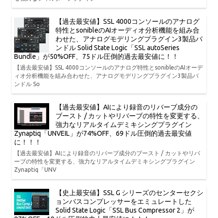
【過去最安値】SSL 4000コンソールのアナログ
特性とsonibleのAIオーディオ分析機能を組み合
わせた、アナログモデリングプラグイン3製品バ
ンドル Solid State Logic「SSL autoSeries
Bundle」が50%OFF、75ドル圧倒的過去最安値に！！
【過去最安値】SSL 4000コンソールのアナログ特性とsonibleのAIオーデ
ィオ分析機能を組み合わせた、アナログモデリングプラグイン3製品バ
ンドル So
【過去最安値】AIにより録音のリバーブ成分の
ブースト / カットやリバーブの特性を変更する、
強力なリアルタイムデミキシングプラグイン
Zynaptiq「UNVEIL」が74%OFF、69ドル圧倒的過去最安値
に！！！
【過去最安値】AIにより録音のリバーブ成分のブースト / カットやリバ
ーブの特性を変更する、強力なリアルタイムデミキシングプラグイン
Zynaptiq「UNV
【史上最安値】SSL G シリーズのセンターセクシ
ョンバスコンプレッサーをエミュレートした
Solid State Logic「SSL Bus Compressor 2」が