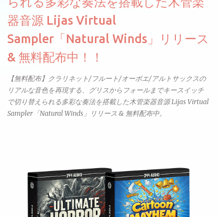
られる多彩な奏法を搭載した木管楽
器音源 Lijas Virtual
Sampler「Natural Winds」リリース
& 無料配布中！！
【無料配布】クラリネット/フルート/オーボエ/アルトサックスの
リアルな音色を再現する、グリスからフォールまでキースイッチ
で切り替えられる多彩な奏法を搭載した木管楽器音源 Lijas Virtual
Sampler「Natural Winds」リリース & 無料配布中。