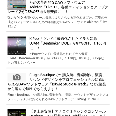
ための革新的なDAWソフトウェア
Ableton「Live 12」各種エディションとアップグ
レード版が25%OFF過去最安値に！！
強力なMIDI機能やスケール機能によりさらなる進化を遂げた、音楽の作
成とパフォーマンスのための革新的なDAWソフトウェア Ableton「Live
12」が
K-Popサウンドに最適化されたドラム音源
UJAM「Beatmaker IDOL」が87%OFF、1,100円
に！！
K-Popサウンドに最適化されたドラム音源
UJAM「Beatmaker IDOL」が87%OFF、1,100円。IDOLは、K-Popビー
トの明るくハイパー
Plugin Boutiqueでの購入時に音楽制作、演奏、
サウンドデザインをプロフェッショナルに始め
られるDAWソフトウェア「Bitwig Studio 8-Track」など2製品
から選んで無料でもらえます！！
Plugin Boutiqueでの購入時に音楽制作、演奏、サウンドデザインをプロ
フェッショナルに始められるDAWソフトウェア「Bitwig Studio 8-
【史上最安値】アナログミキシングコンソール