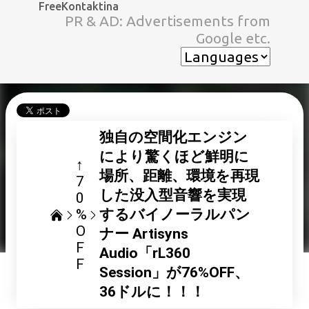
FreeKontaktina
スキップしてメイン コンテンツに移動
PR & AD: Advertisements from
Google etc.
独自の空間化エンジン
により驚くほど鮮明に
↑
場所、距離、環境を再現
7
した没入型音響を実現
0
%
するバイノーラルパン
O
ナー Artisyns
F
Audio「rL360
F
Session」が76%OFF、
36ドルに！！！