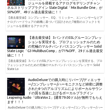
ジュールを搭載するアナログモデリングチャン
ネルストリッププラグイン Slate Digital「Mix Bundle One」が
50%OFF、49ドル過去最安値に！！
【過去最安値】コンプレッサー、EQ、リミッター、エンハンサーなどア
ナログハードウェアの銘機に基づいて設計された7種類のエフェクトモ
ジュールを搭載するアナログモ
【過去最安値】 3バンドのSSLグルーコンプレッ
ションを実現する、プロフェッショナルのため
の究極のマルチバンドバスコンプレッサー Solid
State Logic「G3 MultiBusComp」が71%OFF、29ドル過去最安
値に！！！
【過去最安値】 3バンドのSSLグルーコンプレッションを実現する、プロ
フェッショナルのための究極のマルチバンドバスコンプレッサー Solid
State Lo
AudioDeluxeでの購入時にリバーブ/ディエッサ
ー/コンプレッサー/ハーモニクスなど綿密に調整
された6つのアルゴリズムによりボーカルサウン
ドの質を迅速に上げるボーカルプラグイン
Leapwing Audio「UltraVox 2」(通常79.00ドル)が無料でもらえ
ます！！！
AudioDeluxeでの購入時にリバーブ/ディエッサー/コンプレッサー/ハー