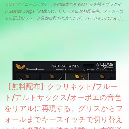
うにピアノロール上でピッチの編集できるAIピッチ補正プラグイ
ン Session Loops「PitchNet」リリース & 無料配布中。メーカーに
よる正式なリリース告知は行われましたが、バージョンはアルフ
ァと記載されているようなので今後アップデートで細かいバグな
どが修正されていくのだと思われます。筆者もざっくりと確認し
たところ動作は問題なさそうです。KVR Developer Challenge
2026に出品されている製品になります。国内代理店でも取り扱い
のあるDrumNetのメーカーです。調べたところによるとオープン
ソースを元に設計・改良した製品のようです。
【無料配布】クラリネット/フルー
ト/アルトサックス/オーボエの音色
をリアルに再現する、グリスからフ
ォールまでキースイッチで切り替え