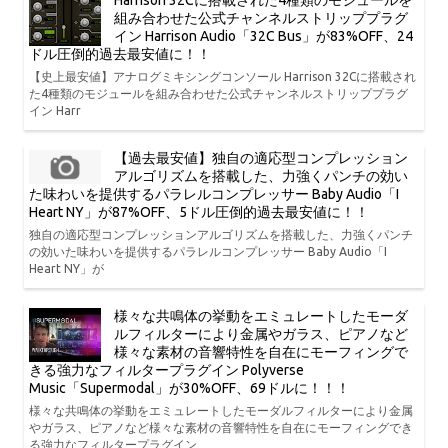
Harrison 32Cに搭載された4種類のモジュールを
組み合わせた公式チャンネルストリッププラグ
イン Harrison Audio「32C Bus」が83%OFF、24
ドル圧倒的過去最安値に！！
【史上最安値】アナログミキシングコンソール Harrison 32Cに搭載され
た4種類のモジュールを組み合わせた公式チャンネルストリッププラグ
イン Harr
【過去最安値】独自の適応型コンプレッション
アルゴリズムを搭載した、力強くパンチの効い
た味わいを提供するパラレルコンプレッサー Baby Audio「I
Heart NY」が87%OFF、5ドル圧倒的過去最安値に！！
独自の適応型コンプレッションアルゴリズムを搭載した、力強くパンチ
の効いた味わいを提供するパラレルコンプレッサー Baby Audio「I
Heart NY」が
様々な共鳴体の挙動をエミュレートしたモーダ
ルフィルターにより金属やガラス、ピアノなど
様々な素材の音響特性を自在にモーフィングで
きる強力なフィルタープラグイン Polyverse
Music「Supermodal」が30%OFF、69ドルに！！！
様々な共鳴体の挙動をエミュレートしたモーダルフィルターにより金属
やガラス、ピアノなど様々な素材の音響特性を自在にモーフィングでき
る強力なフィルタープラグイン