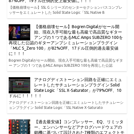
87%OFF、19ドル圧倒的史上最安値に！！！
【価格崩壊セール】SSL G シリーズのセンターセクションバスコンプレ
ッサーをエミュレートした Solid State Logic「SSL Native B
【価格崩壊セール】Bogren Digitalがセール開
始、現在入手可能な最も高級で高品質なギター
アンプの 1 つであるMLC Amps SUBZERO 100を
再現した公認のギターアンプシミュレーションプラグイン
「MLC S_Zero 100」が82%OFF、17ドル圧倒的過去最安値
に！！！
Bogren Digitalがセール開始、現在入手可能な最も高級で高品質なギタ
ー アンプの 1 つであるMLC Amps SUBZERO 100を再現した公認
アナログディストーション回路を正確にエミュ
レートしたサチュレーションプラグイン Solid
State Logic「SSL X-Saturator」が79%OFF、10
ドルに！！！！！
アナログディストーション回路を正確にエミュレートしたサチュレーシ
ョンプラグイン Solid State Logic「SSL Native X-Saturato
【過去最安値】コンプレッサー、EQ、リミッタ
ー、エンハンサーなどアナログハードウェアの
銘機に基づいて設計された7種類のエフェクトモ