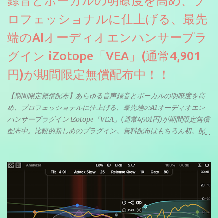
録音とボーカルの明瞭度を高め、プ
ロフェッショナルに仕上げる、最先
端のAIオーディオエンハンサープラ
グイン iZotope「VEA」(通常4,901
円)が期間限定無償配布中！！
【期間限定無償配布】あらゆる音声録音とボーカルの明瞭度を高
め、プロフェッショナルに仕上げる、最先端のAIオーディオエン
ハンサープラグイン iZotope「VEA」(通常4,901円)が期間限定無償
配布中。比較的新しめのプラグイン。無料配布はもちろん初。配
信やナレーションにもぴったり。ボーカルミックスやVTuberさん
にも。