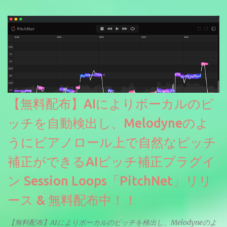
【無料配布】AIによりボーカルのピ
ッチを自動検出し、Melodyneのよ
うにピアノロール上で自然なピッチ
補正ができるAIピッチ補正プラグイ
ン Session Loops「PitchNet」リリ
ース & 無料配布中！！
【無料配布】AIによりボーカルのピッチを検出し、Melodyneのよ