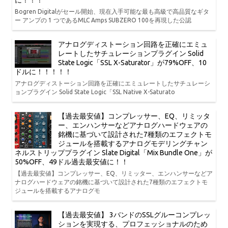
に！！！
Bogren Digitalがセール開始、現在入手可能な最も高級で高品質なギタ
ー アンプの 1 つであるMLC Amps SUBZERO 100を再現した公認
アナログディストーション回路を正確にエミュ
レートしたサチュレーションプラグイン Solid
State Logic「SSL X-Saturator」が79%OFF、10
ドルに！！！！！
アナログディストーション回路を正確にエミュレートしたサチュレーシ
ョンプラグイン Solid State Logic「SSL Native X-Saturato
【過去最安値】コンプレッサー、EQ、リミッタ
ー、エンハンサーなどアナログハードウェアの
銘機に基づいて設計された7種類のエフェクトモ
ジュールを搭載するアナログモデリングチャン
ネルストリッププラグイン Slate Digital「Mix Bundle One」が
50%OFF、49ドル過去最安値に！！
【過去最安値】コンプレッサー、EQ、リミッター、エンハンサーなどア
ナログハードウェアの銘機に基づいて設計された7種類のエフェクトモ
ジュールを搭載するアナログモ
【過去最安値】 3バンドのSSLグルーコンプレッ
ションを実現する、プロフェッショナルのため