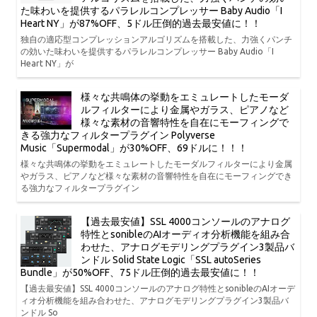
た味わいを提供するパラレルコンプレッサー Baby Audio「I
Heart NY」が87%OFF、5ドル圧倒的過去最安値に！！
独自の適応型コンプレッションアルゴリズムを搭載した、力強くパンチ
の効いた味わいを提供するパラレルコンプレッサー Baby Audio「I
Heart NY」が
様々な共鳴体の挙動をエミュレートしたモーダ
ルフィルターにより金属やガラス、ピアノなど
様々な素材の音響特性を自在にモーフィングで
きる強力なフィルタープラグイン Polyverse
Music「Supermodal」が30%OFF、69ドルに！！！
様々な共鳴体の挙動をエミュレートしたモーダルフィルターにより金属
やガラス、ピアノなど様々な素材の音響特性を自在にモーフィングでき
る強力なフィルタープラグイン
【過去最安値】SSL 4000コンソールのアナログ
特性とsonibleのAIオーディオ分析機能を組み合
わせた、アナログモデリングプラグイン3製品バ
ンドル Solid State Logic「SSL autoSeries
Bundle」が50%OFF、75ドル圧倒的過去最安値に！！
【過去最安値】SSL 4000コンソールのアナログ特性とsonibleのAIオーデ
ィオ分析機能を組み合わせた、アナログモデリングプラグイン3製品バ
ンドル So