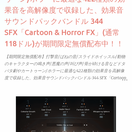
果音を高解像度で収録した、効果音
サウンドパックバンドル 344
SFX「Cartoon & Horror FX」(通常
118ドル)が期間限定無償配布中！！
【期間限定無償配布】打撃音/ばねの音/スライドホイッスル/動物
のキャラクターの鳴き声/悪魔の声/叫び声/骨が砕ける音などドタ
バタ劇やカートゥーン/ホラーに最適な422種類の効果音を高解像
度で収録した、効果音サウンドパックバンドル 344 SFX「Cartoon
& Horror FX」(通常118ドル)が期間限定無償配布中。サンプリン
グレート等もしっかりと業界水準を満たしております。