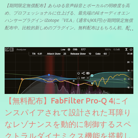
【期間限定無償配布】あらゆる音声録音とボーカルの明瞭度を高
め、プロフェッショナルに仕上げる、最先端のAIオーディオエン
ハンサープラグイン iZotope「VEA」(通常4,901円)が期間限定無償
配布中。比較的新しめのプラグイン。無料配布はもちろん初。配
信やナレーションにもぴったり。ボーカルミックスやVTuberさん
にも。
【無料配布】FabFilter Pro-Q 4にイ
ンスパイアされて設計された耳障り
なレゾナンスを動的に制御するスペ
クトラルダイナミクス機能を搭載し