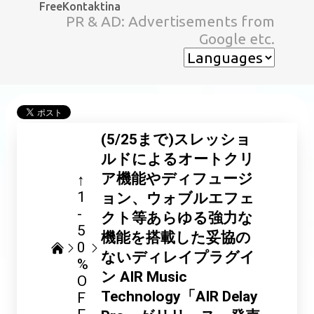
FreeKontaktina
スキップしてメイン コンテンツに移動
PR & AD: Advertisements from
Google etc.
(5/25まで)スレッショ
ルドによるオートクリ
ア機能やディフュージ
↑
1
ョン、ウォブルエフェ
-
クト等あらゆる強力な
5
機能を搭載した妥協の
0
ないディレイプラグイ
%
ン AIR Music
O
Technology「AIR Delay
F