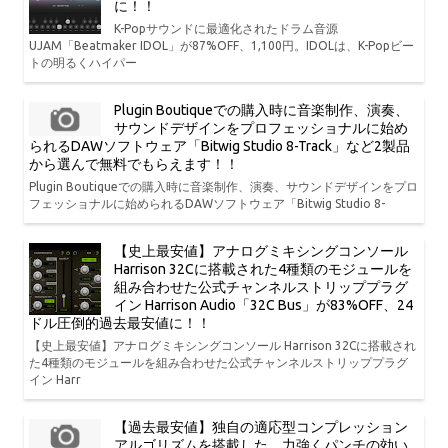
に！！
K-Popサウンドに最適化されたドラム音源
UJAM「Beatmaker IDOL」が87%OFF、1,100円。IDOLは、K-Popビー
トの明るくハイパー
Plugin Boutiqueでの購入時に音楽制作、演奏、
サウンドデザインをプロフェッショナルに始め
られるDAWソフトウェア「Bitwig Studio 8-Track」など2製品
から選んで無料でもらえます！！
Plugin Boutiqueでの購入時に音楽制作、演奏、サウンドデザインをプロ
フェッショナルに始められるDAWソフトウェア「Bitwig Studio 8-
【史上最安値】アナログミキシングコンソール
Harrison 32Cに搭載された4種類のモジュールを
組み合わせた公式チャンネルストリッププラグ
イン Harrison Audio「32C Bus」が83%OFF、24
ドル圧倒的過去最安値に！！
【史上最安値】アナログミキシングコンソール Harrison 32Cに搭載され
た4種類のモジュールを組み合わせた公式チャンネルストリッププラグ
イン Harr
【過去最安値】独自の適応型コンプレッション
アルゴリズムを搭載した、力強くパンチの効い