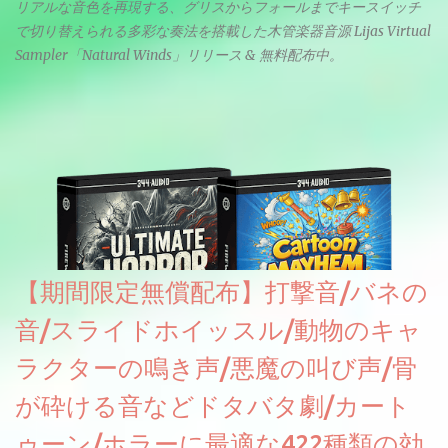
リアルな音色を再現する、グリスからフォールまでキースイッチ
で切り替えられる多彩な奏法を搭載した木管楽器音源 Lijas Virtual
Sampler「Natural Winds」リリース & 無料配布中。
【期間限定無償配布】打撃音/バネの
音/スライドホイッスル/動物のキャ
ラクターの鳴き声/悪魔の叫び声/骨
が砕ける音などドタバタ劇/カート
ゥーン/ホラーに最適な422種類の効