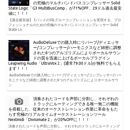
の究極のマルチバンドバスコンプレッサー Solid
State Logic「G3 MultiBusComp」が71%OFF、29ドル過去最安
値に！！！
【過去最安値】 3バンドのSSLグルーコンプレッションを実現する、プロ
フェッショナルのための究極のマルチバンドバスコンプレッサー Solid
State Lo
AudioDeluxeでの購入時にリバーブ/ディエッサ
ー/コンプレッサー/ハーモニクスなど綿密に調整
された6つのアルゴリズムによりボーカルサウン
ドの質を迅速に上げるボーカルプラグイン
Leapwing Audio「UltraVox 2」(通常79.00ドル)が無料でもらえ
ます！！！
AudioDeluxeでの購入時にリバーブ/ディエッサー/コンプレッサー/ハー
モニクスなど綿密に調整された6つのアルゴリズムによりボーカルサウ
ン
演奏されたコードを声部に分割し、それぞれの
トラックにルーティングできる唯一無二の機能
を搭載した、従来のオーケストレーション作業に革命をもた
らす究極のリアルタイムオーケストレーションツール
Nextmidi「Divisimate 2」が20%OFFに！！！
演奏されたコードを声部に分割し、それぞれのトラックにルーティング