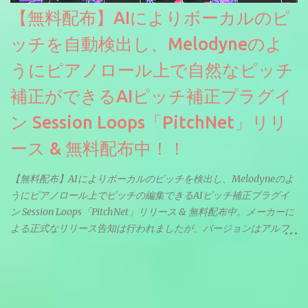
【無料配布】AIによりボーカルのピ
ッチを自動検出し、Melodyneのよ
うにピアノロール上で自然なピッチ
補正ができるAIピッチ補正プラグイ
ン Session Loops「PitchNet」リリ
ース & 無料配布中！！
【無料配布】AIによりボーカルのピッチを検出し、Melodyneのよ
うにピアノロール上でピッチの編集できるAIピッチ補正プラグイ
ン Session Loops「PitchNet」リリース & 無料配布中。メーカーに
よる正式なリリース告知は行われましたが、バージョンはアルフ
ァと記載されているようなので今後アップデートで細かいバグな
どが修正されていくのだと思われます。筆者もざっくりと確認し
たところ動作は問題なさそうです。KVR Developer Challenge
2026に出品されている製品になります。国内代理店でも取り扱い