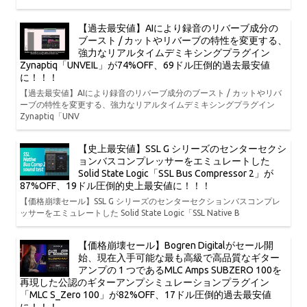
【過去最安値】AIにより録音のリバーブ成分の
ブースト / カットやリバーブの特性を変更する、
強力なリアルタイムデミキシングプラグイン
Zynaptiq「UNVEIL」が74%OFF、69ドル圧倒的過去最安値
に！！！
【過去最安値】AIにより録音のリバーブ成分のブースト / カットやリバ
ーブの特性を変更する、強力なリアルタイムデミキシングプラグイン
Zynaptiq「UNV
【史上最安値】SSL G シリーズのセンターセクシ
ョンバスコンプレッサーをエミュレートした
Solid State Logic「SSL Bus Compressor 2」が
87%OFF、19ドル圧倒的史上最安値に！！！
【価格崩壊セール】SSL G シリーズのセンターセクションバスコンプレ
ッサーをエミュレートした Solid State Logic「SSL Native B
【価格崩壊セール】Bogren Digitalがセール開
始、現在入手可能な最も高級で高品質なギター
アンプの 1 つであるMLC Amps SUBZERO 100を
再現した公認のギターアンプシミュレーションプラグイン
「MLC S_Zero 100」が82%OFF、17ドル圧倒的過去最安値