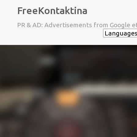
FreeKontaktina
PR & AD: Advertisements from Google et