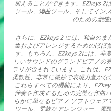
加えることができます。EZkeys
ツール、編曲ツール、そしてイン
のための創造
さらに、EZkeys 2 には、独自
集およびアレンジするためのほぼ
す。もちろん、EZkeys 2には
しいサウンドのグランドピアノの
ラリが含まれています。これは、EZk
柔軟性、非常に微妙で表現力豊かな
これらすべての機能により、EZkey
伴奏を作成するための完璧な作曲パート
らかに単なるピアノ ソフトウェア
ツール、柔軟なアレンジャー、素