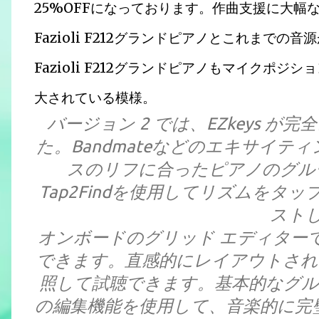
25%OFFになっております。作曲支援に大
Fazioli F212グランドピアノとこれまで
Fazioli F212グランドピアノもマイクポ
大されている模様。
バージョン 2 では、EZkeys 
た。Bandmateなどのエキサイ
スのリフに合ったピアノのグル
Tap2Findを使用してリズムをタップ
スト
オンボードのグリッド エディター
できます。直感的にレイアウトされた
照して試聴できます。基本的なグル
の編集機能を使用して、音楽的に完