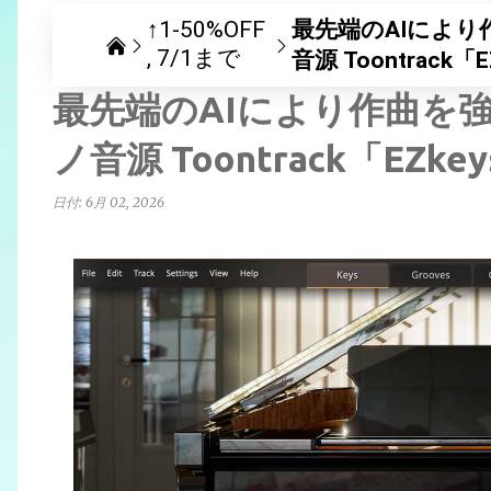
↑1-50%OFF
最先端のAIによ
7/1まで
音源 Toontrack「
最先端のAIにより作曲を
ノ音源 Toontrack「EZke
日付:
6月 02, 2026