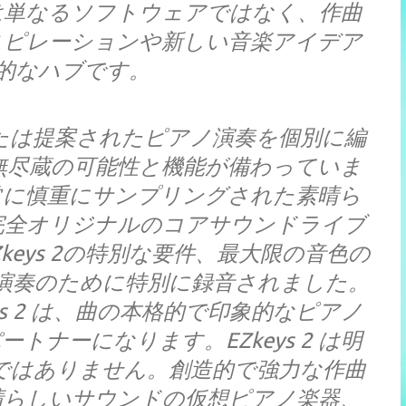
 2は単なるソフトウェアではなく、作曲
スピレーションや新しい音楽アイデア
的なハブです。
のまたは提案されたピアノ演奏を個別に編
無尽蔵の可能性と機能が備わっていま
、非常に慎重にサンプリングされた素晴ら
完全オリジナルのコアサウンドライブ
eys 2の特別な要件、最大限の音色の
演奏のために特別に録音されました。
s 2 は、曲の本格的で印象的なピアノ
ナーになります。EZkeys 2 は明
ではありません。創造的で強力な作曲
晴らしいサウンドの仮想ピアノ楽器、