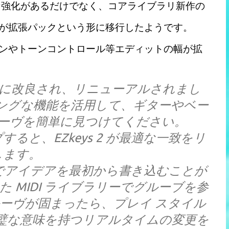
幅な強化があるだけでなく、コアライブラリ新作の
の音源が拡張パックという形に移行したようです。
ジションやトーンコントロール等エディットの幅が拡
が完全に改良され、リニューアルされまし
ティングな機能を活用して、ギターやベー
ーヴを簡単に見つけてください。
すると、EZkeys 2 が最適な一致をリ
します。
でアイデアを最初から書き込むことが
 MIDI ライブラリーでグルーブを参
ーヴが固まったら、プレイ スタイル
璧な意味を持つリアルタイムの変更を