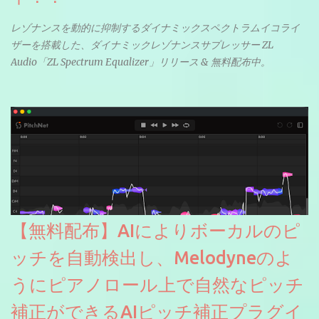
レゾナンスを動的に抑制するダイナミックスペクトラムイコライ
ザーを搭載した、ダイナミックレゾナンスサプレッサー ZL
Audio「ZL Spectrum Equalizer」リリース & 無料配布中。
【無料配布】AIによりボーカルのピ
ッチを自動検出し、Melodyneのよ
うにピアノロール上で自然なピッチ
補正ができるAIピッチ補正プラグイ