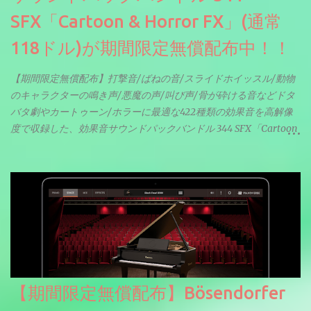
SFX「Cartoon & Horror FX」(通常
118ドル)が期間限定無償配布中！！
【期間限定無償配布】打撃音/ばねの音/スライドホイッスル/動物
のキャラクターの鳴き声/悪魔の声/叫び声/骨が砕ける音などドタ
バタ劇やカートゥーン/ホラーに最適な422種類の効果音を高解像
度で収録した、効果音サウンドパックバンドル 344 SFX「Cartoon
& Horror FX」(通常118ドル)が期間限定無償配布中。サンプリン
グレート等もしっかりと業界水準を満たしております。
【期間限定無償配布】Bösendorfer