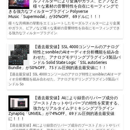
ルフィルターにより金属やガラス、ピアノなど
様々な素材の音響特性を自在にモーフィングで
きる強力なフィルタープラグイン Polyverse
Music「Supermodal」が30%OFF、69ドルに！！！
様々な共鳴体の挙動をエミュレートしたモーダルフィルターにより金属
やガラス、ピアノなど様々な素材の音響特性を自在にモーフィングでき
る強力なフィルタープラグイン
【過去最安値】SSL 4000コンソールのアナログ
特性とsonibleのAIオーディオ分析機能を組み合
わせた、アナログモデリングプラグイン3製品バ
ンドル Solid State Logic「SSL autoSeries
Bundle」が50%OFF、75ドル圧倒的過去最安値に！！
【過去最安値】SSL 4000コンソールのアナログ特性とsonibleのAIオーデ
ィオ分析機能を組み合わせた、アナログモデリングプラグイン3製品バ
ンドル So
【過去最安値】AIにより録音のリバーブ成分の
ブースト / カットやリバーブの特性を変更する、
強力なリアルタイムデミキシングプラグイン
Zynaptiq「UNVEIL」が74%OFF、69ドル圧倒的過去最安値
に！！！
【過去最安値】AIにより録音のリバーブ成分のブースト / カットやリバ