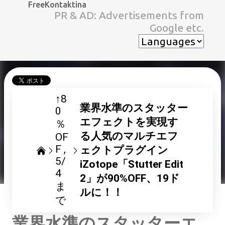
FreeKontaktina
スキップしてメイン コンテンツに移動
PR & AD: Advertisements from
Google etc.
↑8
業界水準のスタッター
0
エフェクトを実現す
％
る人気のマルチエフ
OF
F
ェクトプラグイン
5/
iZotope「Stutter Edit
4
2」が90%OFF、19ド
ま
ルに！！
で
業界水準のスタッターエ