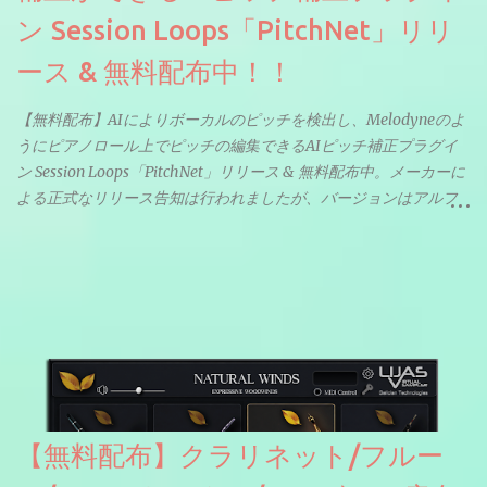
ン Session Loops「PitchNet」リリ
ース & 無料配布中！！
【無料配布】AIによりボーカルのピッチを検出し、Melodyneのよ
うにピアノロール上でピッチの編集できるAIピッチ補正プラグイ
ン Session Loops「PitchNet」リリース & 無料配布中。メーカーに
よる正式なリリース告知は行われましたが、バージョンはアルフ
ァと記載されているようなので今後アップデートで細かいバグな
どが修正されていくのだと思われます。筆者もざっくりと確認し
たところ動作は問題なさそうです。KVR Developer Challenge
2026に出品されている製品になります。国内代理店でも取り扱い
のあるDrumNetのメーカーです。調べたところによるとオープン
ソースを元に設計・改良した製品のようです。
【無料配布】クラリネット/フルー