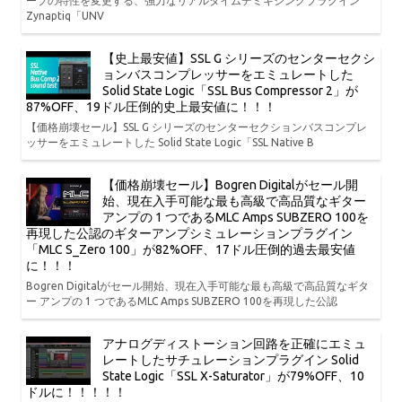
ーブの特性を変更する、強力なリアルタイムデミキシングプラグイン
Zynaptiq「UNV
【史上最安値】SSL G シリーズのセンターセクシ
ョンバスコンプレッサーをエミュレートした
Solid State Logic「SSL Bus Compressor 2」が
87%OFF、19ドル圧倒的史上最安値に！！！
【価格崩壊セール】SSL G シリーズのセンターセクションバスコンプレ
ッサーをエミュレートした Solid State Logic「SSL Native B
【価格崩壊セール】Bogren Digitalがセール開
始、現在入手可能な最も高級で高品質なギター
アンプの 1 つであるMLC Amps SUBZERO 100を
再現した公認のギターアンプシミュレーションプラグイン
「MLC S_Zero 100」が82%OFF、17ドル圧倒的過去最安値
に！！！
Bogren Digitalがセール開始、現在入手可能な最も高級で高品質なギタ
ー アンプの 1 つであるMLC Amps SUBZERO 100を再現した公認
アナログディストーション回路を正確にエミュ
レートしたサチュレーションプラグイン Solid
State Logic「SSL X-Saturator」が79%OFF、10
ドルに！！！！！