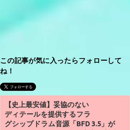
この記事が気に入ったらフォローして
ね！
【史上最安値】妥協のない
ディテールを提供するフラ
グシップドラム音源「BFD 3.5」が