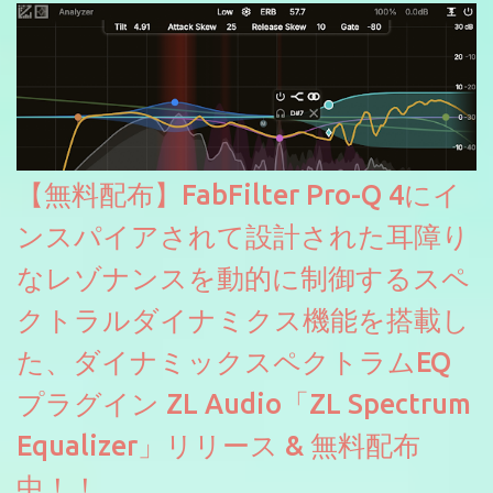
【無料配布】FabFilter Pro-Q 4にイ
ンスパイアされて設計された耳障り
なレゾナンスを動的に制御するスペ
クトラルダイナミクス機能を搭載し
た、ダイナミックスペクトラムEQ
プラグイン ZL Audio「ZL Spectrum
Equalizer」リリース & 無料配布
中！！