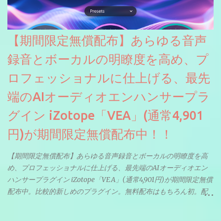
【期間限定無償配布】あらゆる音声
録音とボーカルの明瞭度を高め、プ
ロフェッショナルに仕上げる、最先
端のAIオーディオエンハンサープラ
グイン iZotope「VEA」(通常4,901
円)が期間限定無償配布中！！
【期間限定無償配布】あらゆる音声録音とボーカルの明瞭度を高
め、プロフェッショナルに仕上げる、最先端のAIオーディオエン
ハンサープラグイン iZotope「VEA」(通常4,901円)が期間限定無償
配布中。比較的新しめのプラグイン。無料配布はもちろん初。配
信やナレーションにもぴったり。ボーカルミックスやVTuberさん
にも。