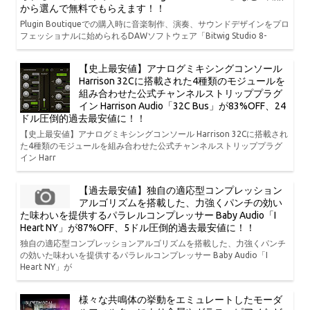
から選んで無料でもらえます！！
Plugin Boutiqueでの購入時に音楽制作、演奏、サウンドデザインをプロ
フェッショナルに始められるDAWソフトウェア「Bitwig Studio 8-
【史上最安値】アナログミキシングコンソール
Harrison 32Cに搭載された4種類のモジュールを
組み合わせた公式チャンネルストリッププラグ
イン Harrison Audio「32C Bus」が83%OFF、24
ドル圧倒的過去最安値に！！
【史上最安値】アナログミキシングコンソール Harrison 32Cに搭載され
た4種類のモジュールを組み合わせた公式チャンネルストリッププラグ
イン Harr
【過去最安値】独自の適応型コンプレッション
アルゴリズムを搭載した、力強くパンチの効い
た味わいを提供するパラレルコンプレッサー Baby Audio「I
Heart NY」が87%OFF、5ドル圧倒的過去最安値に！！
独自の適応型コンプレッションアルゴリズムを搭載した、力強くパンチ
の効いた味わいを提供するパラレルコンプレッサー Baby Audio「I
Heart NY」が
様々な共鳴体の挙動をエミュレートしたモーダ