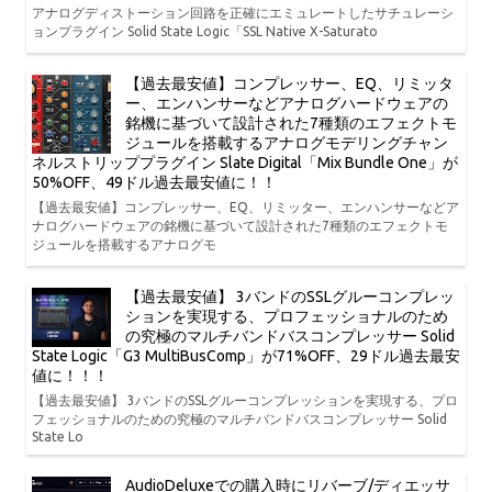
アナログディストーション回路を正確にエミュレートしたサチュレーシ
ョンプラグイン Solid State Logic「SSL Native X-Saturato
【過去最安値】コンプレッサー、EQ、リミッタ
ー、エンハンサーなどアナログハードウェアの
銘機に基づいて設計された7種類のエフェクトモ
ジュールを搭載するアナログモデリングチャン
ネルストリッププラグイン Slate Digital「Mix Bundle One」が
50%OFF、49ドル過去最安値に！！
【過去最安値】コンプレッサー、EQ、リミッター、エンハンサーなどア
ナログハードウェアの銘機に基づいて設計された7種類のエフェクトモ
ジュールを搭載するアナログモ
【過去最安値】 3バンドのSSLグルーコンプレッ
ションを実現する、プロフェッショナルのため
の究極のマルチバンドバスコンプレッサー Solid
State Logic「G3 MultiBusComp」が71%OFF、29ドル過去最安
値に！！！
【過去最安値】 3バンドのSSLグルーコンプレッションを実現する、プロ
フェッショナルのための究極のマルチバンドバスコンプレッサー Solid
State Lo
AudioDeluxeでの購入時にリバーブ/ディエッサ