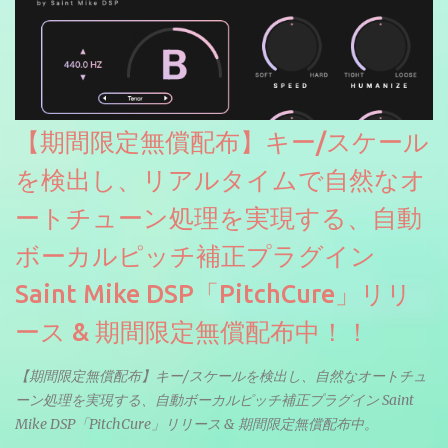
【期間限定無償配布】キー/スケール
を検出し、リアルタイムで自然なオ
ートチューン処理を実現する、自動
ボーカルピッチ補正プラグイン
Saint Mike DSP「PitchCure」リリ
ース & 期間限定無償配布中！！
【期間限定無償配布】キー/スケールを検出し、自然なオートチュ
ーン処理を実現する、自動ボーカルピッチ補正プラグイン Saint
Mike DSP「PitchCure」リリース & 期間限定無償配布中。