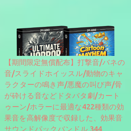
【期間限定無償配布】打撃音/バネの
音/スライドホイッスル/動物のキャ
ラクターの鳴き声/悪魔の叫び声/骨
が砕ける音などドタバタ劇/カート
ゥーン/ホラーに最適な422種類の効
果音を高解像度で収録した、効果音
サウンドパックバンドル 344