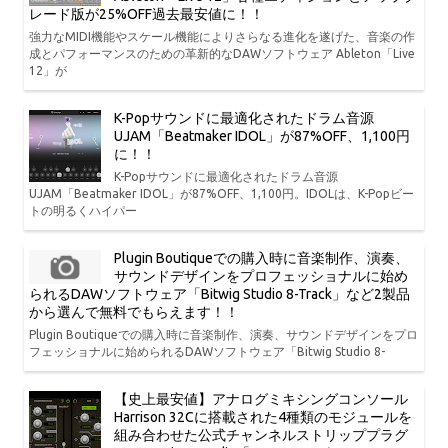
レード版が25%OFF過去最安値に！！
強力なMIDI機能やスケール機能によりさらなる進化を遂げた、音楽の作
成とパフォーマンスのための革新的なDAWソフトウェア Ableton「Live
12」が
K-Popサウンドに最適化されたドラム音源
UJAM「Beatmaker IDOL」が87%OFF、1,100円
に！！
K-Popサウンドに最適化されたドラム音源
UJAM「Beatmaker IDOL」が87%OFF、1,100円。IDOLは、K-Popビー
トの明るくハイパー
Plugin Boutiqueでの購入時に音楽制作、演奏、
サウンドデザインをプロフェッショナルに始め
られるDAWソフトウェア「Bitwig Studio 8-Track」など2製品
から選んで無料でもらえます！！
Plugin Boutiqueでの購入時に音楽制作、演奏、サウンドデザインをプロ
フェッショナルに始められるDAWソフトウェア「Bitwig Studio 8-
【史上最安値】アナログミキシングコンソール
Harrison 32Cに搭載された4種類のモジュールを
組み合わせた公式チャンネルストリッププラグ