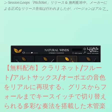
ン Session Loops「PitchNet」リリース & 無料配布中。メーカーに
よる正式なリリース告知は行われましたが、バージョンはアルフ
ァと記載されているようなので今後アップデートで細かいバグな
どが修正されていくのだと思われます。筆者もざっくりと確認し
たところ動作は問題なさそうです。KVR Developer Challenge
2026に出品されている製品になります。国内代理店でも取り扱い
のあるDrumNetのメーカーです。調べたところによるとオープン
ソースを元に設計・改良した製品のようです。
【無料配布】クラリネット/フルー
ト/アルトサックス/オーボエの音色
をリアルに再現する、グリスからフ
ォールまでキースイッチで切り替え
られる多彩な奏法を搭載した木管楽