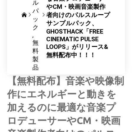
ル
やCM・映画音楽製作
パ
者向けのパルスループ
ッ
サンプルパック、
ク
GHOSTHACK「FREE
CINEMATIC PULSE
無
LOOPS」がリリース&
料
無料配布中！！！
製
品
【無料配布】音楽や映像制
作にエネルギーと動きを
加えるのに最適な音楽プ
ロデューサーやCM・映画