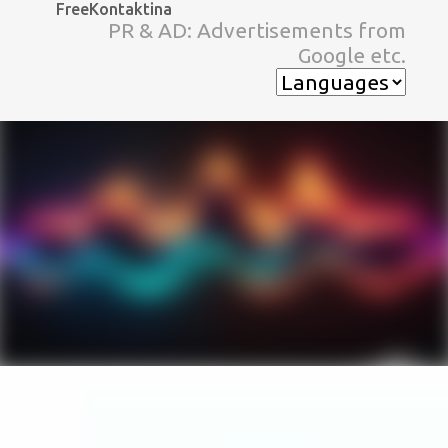
FreeKontaktina
スキップしてメイン コンテンツに移動
PR & AD: Advertisements from
Google etc.