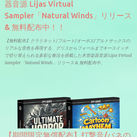
器音源 Lijas Virtual
Sampler「Natural Winds」リリース
& 無料配布中！！
【無料配布】クラリネット/フルート/オーボエ/アルトサックスの
リアルな音色を再現する、グリスからフォールまでキースイッチ
で切り替えられる多彩な奏法を搭載した木管楽器音源 Lijas Virtual
Sampler「Natural Winds」リリース & 無料配布中。
【期間限定無償配布】打撃音/バネの