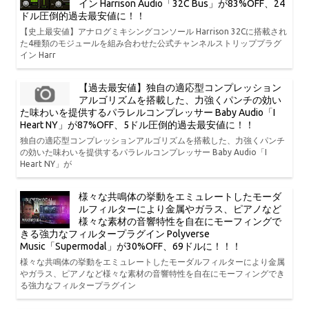
イン Harrison Audio「32C Bus」が83%OFF、24
ドル圧倒的過去最安値に！！
【史上最安値】アナログミキシングコンソール Harrison 32Cに搭載され
た4種類のモジュールを組み合わせた公式チャンネルストリッププラグ
イン Harr
【過去最安値】独自の適応型コンプレッション
アルゴリズムを搭載した、力強くパンチの効い
た味わいを提供するパラレルコンプレッサー Baby Audio「I
Heart NY」が87%OFF、5ドル圧倒的過去最安値に！！
独自の適応型コンプレッションアルゴリズムを搭載した、力強くパンチ
の効いた味わいを提供するパラレルコンプレッサー Baby Audio「I
Heart NY」が
様々な共鳴体の挙動をエミュレートしたモーダ
ルフィルターにより金属やガラス、ピアノなど
様々な素材の音響特性を自在にモーフィングで
きる強力なフィルタープラグイン Polyverse
Music「Supermodal」が30%OFF、69ドルに！！！
様々な共鳴体の挙動をエミュレートしたモーダルフィルターにより金属
やガラス、ピアノなど様々な素材の音響特性を自在にモーフィングでき
る強力なフィルタープラグイン