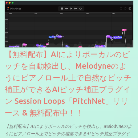
【無料配布】AIによりボーカルのピ
ッチを自動検出し、Melodyneのよ
うにピアノロール上で自然なピッチ
補正ができるAIピッチ補正プラグイ
ン Session Loops「PitchNet」リリ
ース & 無料配布中！！
【無料配布】AIによりボーカルのピッチを検出し、Melodyneのよ
うにピアノロール上でピッチの編集できるAIピッチ補正プラグイ