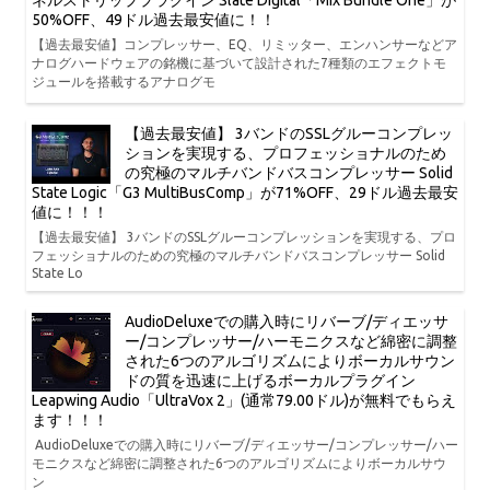
ネルストリッププラグイン Slate Digital「Mix Bundle One」が
50%OFF、49ドル過去最安値に！！
【過去最安値】コンプレッサー、EQ、リミッター、エンハンサーなどア
ナログハードウェアの銘機に基づいて設計された7種類のエフェクトモ
ジュールを搭載するアナログモ
【過去最安値】 3バンドのSSLグルーコンプレッ
ションを実現する、プロフェッショナルのため
の究極のマルチバンドバスコンプレッサー Solid
State Logic「G3 MultiBusComp」が71%OFF、29ドル過去最安
値に！！！
【過去最安値】 3バンドのSSLグルーコンプレッションを実現する、プロ
フェッショナルのための究極のマルチバンドバスコンプレッサー Solid
State Lo
AudioDeluxeでの購入時にリバーブ/ディエッサ
ー/コンプレッサー/ハーモニクスなど綿密に調整
された6つのアルゴリズムによりボーカルサウン
ドの質を迅速に上げるボーカルプラグイン
Leapwing Audio「UltraVox 2」(通常79.00ドル)が無料でもらえ
ます！！！
AudioDeluxeでの購入時にリバーブ/ディエッサー/コンプレッサー/ハー
モニクスなど綿密に調整された6つのアルゴリズムによりボーカルサウ
ン