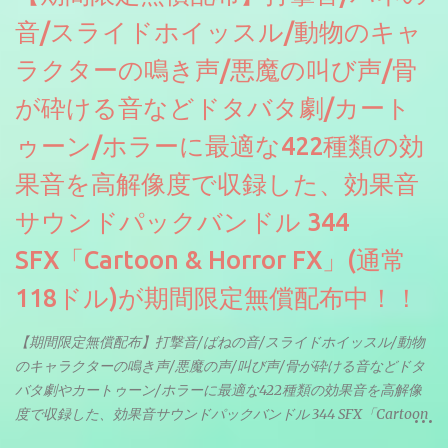
音/スライドホイッスル/動物のキャ
ラクターの鳴き声/悪魔の叫び声/骨
が砕ける音などドタバタ劇/カート
ゥーン/ホラーに最適な422種類の効
果音を高解像度で収録した、効果音
サウンドパックバンドル 344
SFX「Cartoon & Horror FX」(通常
118ドル)が期間限定無償配布中！！
【期間限定無償配布】打撃音/ばねの音/スライドホイッスル/動物
のキャラクターの鳴き声/悪魔の声/叫び声/骨が砕ける音などドタ
バタ劇やカートゥーン/ホラーに最適な422種類の効果音を高解像
度で収録した、効果音サウンドパックバンドル 344 SFX「Cartoon
& Horror FX」(通常118ドル)が期間限定無償配布中。サンプリン