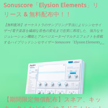
Sonuscore「Elysion Elements」リ
リース & 無料配布中！！
【無料配布】オーケストラのサンプリング手法によりシンセサイ
ザー/電子楽器を繊細な音色の変化まで忠実に再現した、強力なモ
ジュレーション機能とアルペジエーター/マルチエフェクトを搭載
するハイブリッドシンセサイザー Sonuscore「Elysion Elements」
リリース & 無料配布中。Elysion 2からライブラリを抜粋した製品
です。パフォーマンス機能とエディット機能以外全ての機能が使
えるようになっています。総容量も7GBを超えます。複数の設定に
より音色が作りこまれているため、あらかじめアルペジオがプロ
グラムされているプリセットも多いですが、アルペジオを切るこ
とももちろんできます。 ほとんどのシンセライブラリは、音を一
度サンプリングしてベロシティで音量を調整します。 しかし、
ELYSIONは違います。ビンテージシンセを含む様々な音源から、
複数のベロシティレイヤーにわたって録音し、各レイヤーを整形
【期間限定無償配布】スネア、キッ
することで、弱く演奏した場合と強く演奏した場合で、全く異な
る音色が得られます。単に音量を変えただけの同じ音ではありま