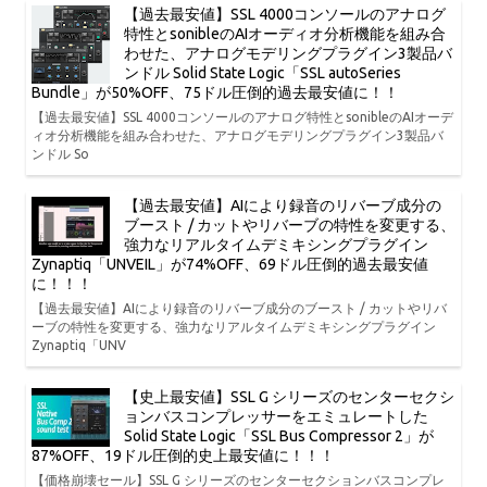
【過去最安値】SSL 4000コンソールのアナログ
特性とsonibleのAIオーディオ分析機能を組み合
わせた、アナログモデリングプラグイン3製品バ
ンドル Solid State Logic「SSL autoSeries
Bundle」が50%OFF、75ドル圧倒的過去最安値に！！
【過去最安値】SSL 4000コンソールのアナログ特性とsonibleのAIオーデ
ィオ分析機能を組み合わせた、アナログモデリングプラグイン3製品バ
ンドル So
【過去最安値】AIにより録音のリバーブ成分の
ブースト / カットやリバーブの特性を変更する、
強力なリアルタイムデミキシングプラグイン
Zynaptiq「UNVEIL」が74%OFF、69ドル圧倒的過去最安値
に！！！
【過去最安値】AIにより録音のリバーブ成分のブースト / カットやリバ
ーブの特性を変更する、強力なリアルタイムデミキシングプラグイン
Zynaptiq「UNV
【史上最安値】SSL G シリーズのセンターセクシ
ョンバスコンプレッサーをエミュレートした
Solid State Logic「SSL Bus Compressor 2」が
87%OFF、19ドル圧倒的史上最安値に！！！
【価格崩壊セール】SSL G シリーズのセンターセクションバスコンプレ