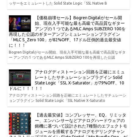
ッサーをエミュレートした Solid State Logic「SSL Native B
【価格崩壊セール】Bogren Digitalがセール開
始、現在入手可能な最も高級で高品質なギター
アンプの 1 つであるMLC Amps SUBZERO 100を
再現した公認のギターアンプシミュレーションプラグイン
「MLC S_Zero 100」が82%OFF、17ドル圧倒的過去最安値
に！！！
Bogren Digitalがセール開始、現在入手可能な最も高級で高品質なギタ
ー アンプの 1 つであるMLC Amps SUBZERO 100を再現した公認
アナログディストーション回路を正確にエミュ
レートしたサチュレーションプラグイン Solid
State Logic「SSL X-Saturator」が79%OFF、10
ドルに！！！！！
アナログディストーション回路を正確にエミュレートしたサチュレーシ
ョンプラグイン Solid State Logic「SSL Native X-Saturato
【過去最安値】コンプレッサー、EQ、リミッタ
ー、エンハンサーなどアナログハードウェアの
銘機に基づいて設計された7種類のエフェクトモ
ジュールを搭載するアナログモデリングチャン