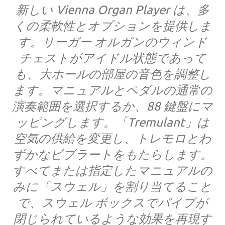
新しい Vienna Organ Player は、多
くの柔軟性とオプションを提供しま
す。リーガー オルガンのウィンド
チェストがアイドル状態であって
も、大ホールの部屋の音色を調整し
ます。マニュアルとペダルの通常の
演奏範囲を選択するか、88 鍵盤にマ
ッピングします。「Tremulant」は
空気の供給を変更し、トレモロとわ
ずかなビブラートをもたらします。
すべてまたは指定したマニュアルの
みに「スウェル」を割り当てること
で、スウェル ボックスでパイプが
閉じられているような効果を再現す