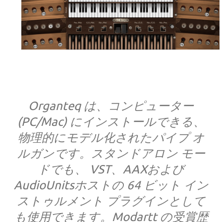
Organteq は、コンピューター
(PC/Mac) にインストールできる、
物理的にモデル化されたパイプ オ
ルガンです。スタンドアロン モー
ドでも、 VST、AAXおよび
AudioUnitsホストの 64 ビット イン
ストゥルメント プラグインとして
も使用できます。Modartt の受賞歴