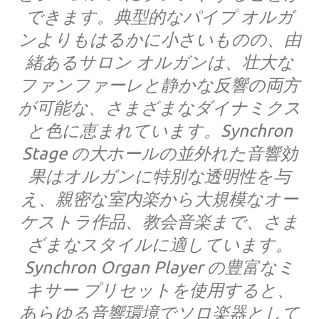
できます。典型的なパイプ オルガ
ンよりもはるかに小さいものの、由
緒あるサロン オルガンは、壮大な
ファンファーレと静かな反響の両方
が可能な、さまざまなダイナミクス
と色に恵まれています。Synchron
Stage の大ホールの並外れた音響効
果はオルガンに特別な透明性を与
え、親密な室内楽から大規模なオー
ケストラ作品、教会音楽まで、さま
ざまなスタイルに適しています。
Synchron Organ Player の豊富なミ
キサー プリセットを使用すると、
あらゆる音響環境でソロ楽器として