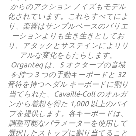
からのアクション ノイズもモデル
化されています。これらすべてによ
り、楽器はサンプルベースのバリエ
ーションよりも生き生きとしてお
り、アタックとサステインによりリ
アルな変化をもたらします。
Organteq は、5 オクターブの音域
を持つ 3 つの手動キーボードと 32
音符を持つペダル キーボードに割り
当てられた、Cavaillé-Coll のオルガ
ンから着想を得た 1,000 以上のパイ
プを提供します。各キーボードは、
調整可能なパラメーターを使用して
選択したストップに割り当てること