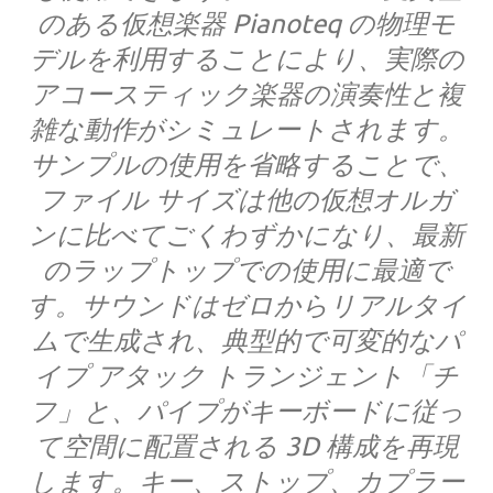
のある仮想楽器 Pianoteq の物理モ
デルを利用することにより、実際の
アコースティック楽器の演奏性と複
雑な動作がシミュレートされます。
サンプルの使用を省略することで、
ファイル サイズは他の仮想オルガ
ンに比べてごくわずかになり、最新
のラップトップでの使用に最適で
す。サウンドはゼロからリアルタイ
ムで生成され、典型的で可変的なパ
イプ アタック トランジェント「チ
フ」と、パイプがキーボードに従っ
て空間に配置される 3D 構成を再現
します。キー、ストップ、カプラー