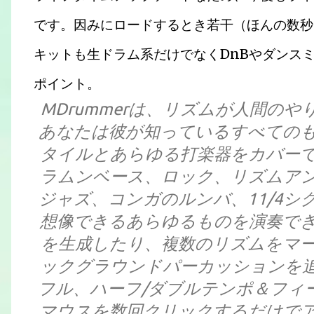
です。因みにロードするとき若干（ほんの数秒
キットも生ドラム系だけでなくDnBやダンス
ポイント。
MDrummerは、リズムが人間の
あなたは彼が知っているすべての
タイルとあらゆる打楽器をカバーでき
ラムンベース、ロック、リズムア
ジャズ、コンガのルンバ、11/4
想像できるあらゆるものを演奏できま
を生成したり、複数のリズムをマ
ックグラウンドパーカッションを
フル、ハーフ/ダブルテンポ＆フィ
マウスを数回クリックするだけで