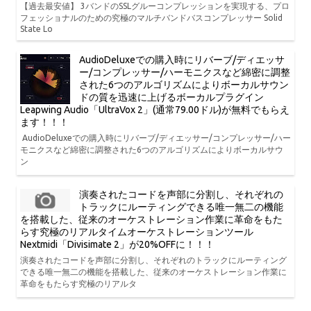
【過去最安値】 3バンドのSSLグルーコンプレッションを実現する、プロ
フェッショナルのための究極のマルチバンドバスコンプレッサー Solid
State Lo
AudioDeluxeでの購入時にリバーブ/ディエッサ
ー/コンプレッサー/ハーモニクスなど綿密に調整
された6つのアルゴリズムによりボーカルサウン
ドの質を迅速に上げるボーカルプラグイン
Leapwing Audio「UltraVox 2」(通常79.00ドル)が無料でもらえ
ます！！！
AudioDeluxeでの購入時にリバーブ/ディエッサー/コンプレッサー/ハー
モニクスなど綿密に調整された6つのアルゴリズムによりボーカルサウ
ン
演奏されたコードを声部に分割し、それぞれの
トラックにルーティングできる唯一無二の機能
を搭載した、従来のオーケストレーション作業に革命をもた
らす究極のリアルタイムオーケストレーションツール
Nextmidi「Divisimate 2」が20%OFFに！！！
演奏されたコードを声部に分割し、それぞれのトラックにルーティング
できる唯一無二の機能を搭載した、従来のオーケストレーション作業に
革命をもたらす究極のリアルタ