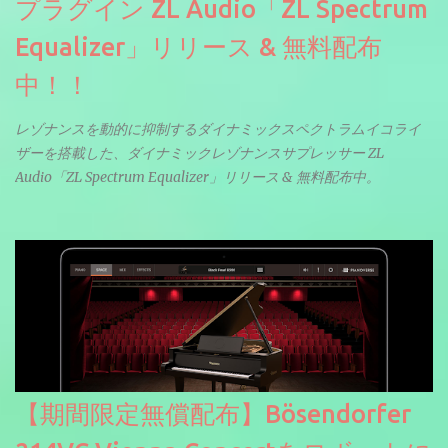
プラグイン ZL Audio「ZL Spectrum
Equalizer」リリース & 無料配布
中！！
レゾナンスを動的に抑制するダイナミックスペクトラムイコライ
ザーを搭載した、ダイナミックレゾナンスサプレッサー ZL
Audio「ZL Spectrum Equalizer」リリース & 無料配布中。
【期間限定無償配布】Bösendorfer