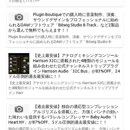
トの明るくハイパー
Plugin Boutiqueでの購入時に音楽制作、演奏、
サウンドデザインをプロフェッショナルに始め
られるDAWソフトウェア「Bitwig Studio 8-Track」など2製品
から選んで無料でもらえます！！
Plugin Boutiqueでの購入時に音楽制作、演奏、サウンドデザインをプロ
フェッショナルに始められるDAWソフトウェア「Bitwig Studio 8-
【史上最安値】アナログミキシングコンソール
Harrison 32Cに搭載された4種類のモジュールを
組み合わせた公式チャンネルストリッププラグ
イン Harrison Audio「32C Bus」が83%OFF、24
ドル圧倒的過去最安値に！！
【史上最安値】アナログミキシングコンソール Harrison 32Cに搭載され
た4種類のモジュールを組み合わせた公式チャンネルストリッププラグ
イン Harr
【過去最安値】独自の適応型コンプレッション
アルゴリズムを搭載した、力強くパンチの効い
た味わいを提供するパラレルコンプレッサー Baby Audio「I
Heart NY」が87%OFF、5ドル圧倒的過去最安値に！！
独自の適応型コンプレッションアルゴリズムを搭載した、力強くパンチ