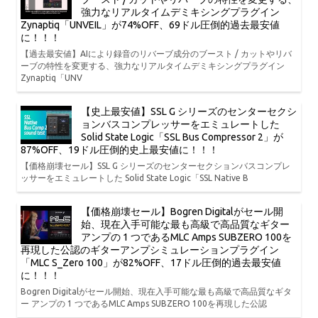
強力なリアルタイムデミキシングプラグイン
Zynaptiq「UNVEIL」が74%OFF、69ドル圧倒的過去最安値
に！！！
【過去最安値】AIにより録音のリバーブ成分のブースト / カットやリバ
ーブの特性を変更する、強力なリアルタイムデミキシングプラグイン
Zynaptiq「UNV
【史上最安値】SSL G シリーズのセンターセクシ
ョンバスコンプレッサーをエミュレートした
Solid State Logic「SSL Bus Compressor 2」が
87%OFF、19ドル圧倒的史上最安値に！！！
【価格崩壊セール】SSL G シリーズのセンターセクションバスコンプレ
ッサーをエミュレートした Solid State Logic「SSL Native B
【価格崩壊セール】Bogren Digitalがセール開
始、現在入手可能な最も高級で高品質なギター
アンプの 1 つであるMLC Amps SUBZERO 100を
再現した公認のギターアンプシミュレーションプラグイン
「MLC S_Zero 100」が82%OFF、17ドル圧倒的過去最安値
に！！！
Bogren Digitalがセール開始、現在入手可能な最も高級で高品質なギタ
ー アンプの 1 つであるMLC Amps SUBZERO 100を再現した公認