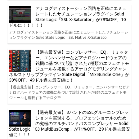
アナログディストーション回路を正確にエミュ
レートしたサチュレーションプラグイン Solid
State Logic「SSL X-Saturator」が79%OFF、10
ドルに！！！！！
アナログディストーション回路を正確にエミュレートしたサチュレーシ
ョンプラグイン Solid State Logic「SSL Native X-Saturato
【過去最安値】コンプレッサー、EQ、リミッタ
ー、エンハンサーなどアナログハードウェアの
銘機に基づいて設計された7種類のエフェクトモ
ジュールを搭載するアナログモデリングチャン
ネルストリッププラグイン Slate Digital「Mix Bundle One」が
50%OFF、49ドル過去最安値に！！
【過去最安値】コンプレッサー、EQ、リミッター、エンハンサーなどア
ナログハードウェアの銘機に基づいて設計された7種類のエフェクトモ
ジュールを搭載するアナログモ
【過去最安値】 3バンドのSSLグルーコンプレッ
ションを実現する、プロフェッショナルのため
の究極のマルチバンドバスコンプレッサー Solid
State Logic「G3 MultiBusComp」が71%OFF、29ドル過去最安
値に！！！