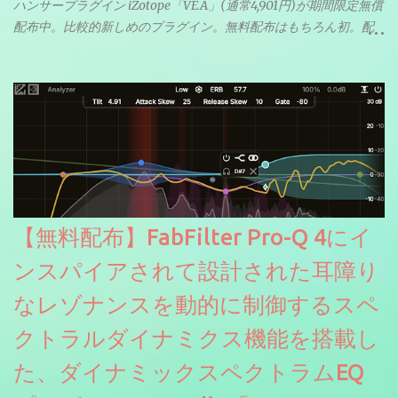
ハンサープラグイン iZotope「VEA」(通常4,901円)が期間限定無償
配布中。比較的新しめのプラグイン。無料配布はもちろん初。配
信やナレーションにもぴったり。ボーカルミックスやVTuberさん
にも。
【無料配布】FabFilter Pro-Q 4にイ
ンスパイアされて設計された耳障り
なレゾナンスを動的に制御するスペ
クトラルダイナミクス機能を搭載し
た、ダイナミックスペクトラムEQ