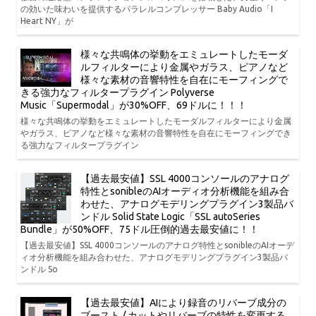
の効いた味わいを提供するパラレルコンプレッサー Baby Audio「I
Heart NY」が
様々な共鳴体の挙動をエミュレートしたモーダ
ルフィルターにより金属やガラス、ピアノなど
様々な素材の音響特性を自在にモーフィングで
きる強力なフィルタープラグイン Polyverse
Music「Supermodal」が30%OFF、69ドルに！！！
様々な共鳴体の挙動をエミュレートしたモーダルフィルターにより金属
やガラス、ピアノなど様々な素材の音響特性を自在にモーフィングでき
る強力なフィルタープラグイン
【過去最安値】SSL 4000コンソールのアナログ
特性とsonibleのAIオーディオ分析機能を組み合
わせた、アナログモデリングプラグイン3製品バ
ンドル Solid State Logic「SSL autoSeries
Bundle」が50%OFF、75ドル圧倒的過去最安値に！！
【過去最安値】SSL 4000コンソールのアナログ特性とsonibleのAIオーデ
ィオ分析機能を組み合わせた、アナログモデリングプラグイン3製品バ
ンドル So
【過去最安値】AIにより録音のリバーブ成分の
ブースト / カットやリバーブの特性を変更する、