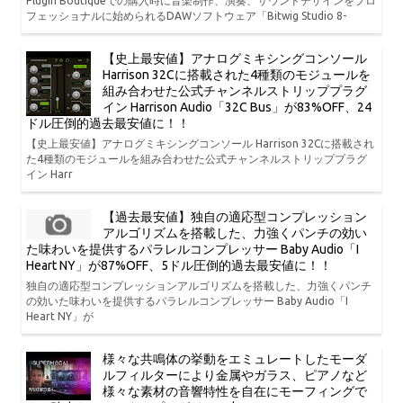
Plugin Boutiqueでの購入時に音楽制作、演奏、サウンドデザインをプロ
フェッショナルに始められるDAWソフトウェア「Bitwig Studio 8-
【史上最安値】アナログミキシングコンソール
Harrison 32Cに搭載された4種類のモジュールを
組み合わせた公式チャンネルストリッププラグ
イン Harrison Audio「32C Bus」が83%OFF、24
ドル圧倒的過去最安値に！！
【史上最安値】アナログミキシングコンソール Harrison 32Cに搭載され
た4種類のモジュールを組み合わせた公式チャンネルストリッププラグ
イン Harr
【過去最安値】独自の適応型コンプレッション
アルゴリズムを搭載した、力強くパンチの効い
た味わいを提供するパラレルコンプレッサー Baby Audio「I
Heart NY」が87%OFF、5ドル圧倒的過去最安値に！！
独自の適応型コンプレッションアルゴリズムを搭載した、力強くパンチ
の効いた味わいを提供するパラレルコンプレッサー Baby Audio「I
Heart NY」が
様々な共鳴体の挙動をエミュレートしたモーダ
ルフィルターにより金属やガラス、ピアノなど
様々な素材の音響特性を自在にモーフィングで