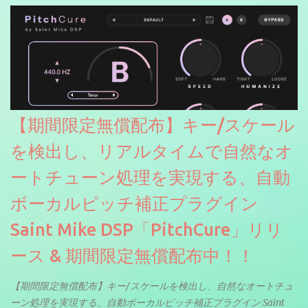
【期間限定無償配布】キー/スケール
を検出し、リアルタイムで自然なオ
ートチューン処理を実現する、自動
ボーカルピッチ補正プラグイン
Saint Mike DSP「PitchCure」リリ
ース & 期間限定無償配布中！！
【期間限定無償配布】キー/スケールを検出し、自然なオートチュ
ーン処理を実現する、自動ボーカルピッチ補正プラグイン Saint