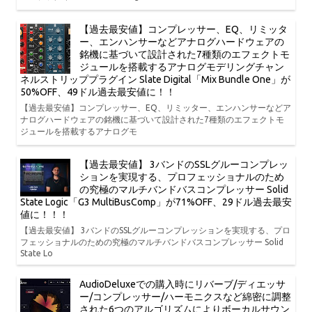
【過去最安値】コンプレッサー、EQ、リミッタ
ー、エンハンサーなどアナログハードウェアの
銘機に基づいて設計された7種類のエフェクトモ
ジュールを搭載するアナログモデリングチャン
ネルストリッププラグイン Slate Digital「Mix Bundle One」が
50%OFF、49ドル過去最安値に！！
【過去最安値】コンプレッサー、EQ、リミッター、エンハンサーなどア
ナログハードウェアの銘機に基づいて設計された7種類のエフェクトモ
ジュールを搭載するアナログモ
【過去最安値】 3バンドのSSLグルーコンプレッ
ションを実現する、プロフェッショナルのため
の究極のマルチバンドバスコンプレッサー Solid
State Logic「G3 MultiBusComp」が71%OFF、29ドル過去最安
値に！！！
【過去最安値】 3バンドのSSLグルーコンプレッションを実現する、プロ
フェッショナルのための究極のマルチバンドバスコンプレッサー Solid
State Lo
AudioDeluxeでの購入時にリバーブ/ディエッサ
ー/コンプレッサー/ハーモニクスなど綿密に調整
された6つのアルゴリズムによりボーカルサウン