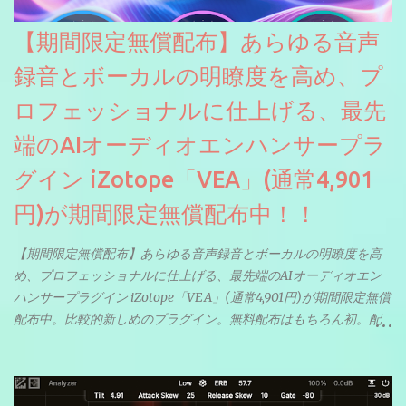
【期間限定無償配布】あらゆる音声
録音とボーカルの明瞭度を高め、プ
ロフェッショナルに仕上げる、最先
端のAIオーディオエンハンサープラ
グイン iZotope「VEA」(通常4,901
円)が期間限定無償配布中！！
【期間限定無償配布】あらゆる音声録音とボーカルの明瞭度を高
め、プロフェッショナルに仕上げる、最先端のAIオーディオエン
ハンサープラグイン iZotope「VEA」(通常4,901円)が期間限定無償
配布中。比較的新しめのプラグイン。無料配布はもちろん初。配
信やナレーションにもぴったり。ボーカルミックスやVTuberさん
にも。