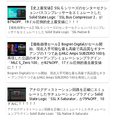
【史上最安値】SSL G シリーズのセンターセクシ
ョンバスコンプレッサーをエミュレートした
Solid State Logic「SSL Bus Compressor 2」が
87%OFF、19ドル圧倒的史上最安値に！！！
【価格崩壊セール】SSL G シリーズのセンターセクションバスコンプレ
ッサーをエミュレートした Solid State Logic「SSL Native B
【価格崩壊セール】Bogren Digitalがセール開
始、現在入手可能な最も高級で高品質なギター
アンプの 1 つであるMLC Amps SUBZERO 100を
再現した公認のギターアンプシミュレーションプラグイン
「MLC S_Zero 100」が82%OFF、17ドル圧倒的過去最安値
に！！！
Bogren Digitalがセール開始、現在入手可能な最も高級で高品質なギタ
ー アンプの 1 つであるMLC Amps SUBZERO 100を再現した公認
アナログディストーション回路を正確にエミュ
レートしたサチュレーションプラグイン Solid
State Logic「SSL X-Saturator」が79%OFF、10
ドルに！！！！！
アナログディストーション回路を正確にエミュレートしたサチュレーシ
ョンプラグイン Solid State Logic「SSL Native X-Saturato