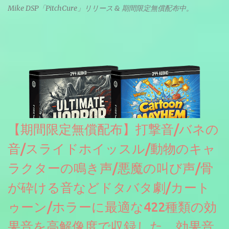
Mike DSP「PitchCure」リリース & 期間限定無償配布中。
【期間限定無償配布】打撃音/バネの
音/スライドホイッスル/動物のキャ
ラクターの鳴き声/悪魔の叫び声/骨
が砕ける音などドタバタ劇/カート
ゥーン/ホラーに最適な422種類の効
果音を高解像度で収録した、効果音