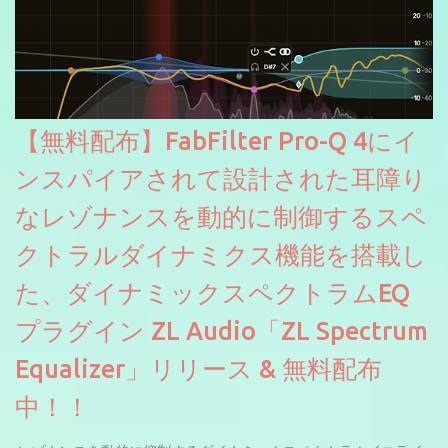
【無料配布】FabFilter Pro-Q 4にイ
ンスパイアされて設計された耳障り
なレゾナンスを動的に制御するスペ
クトラルダイナミクス機能を搭載し
た、ダイナミックスペクトラムEQ
プラグイン ZL Audio「ZL Spectrum
Equalizer」リリース & 無料配布
中！！