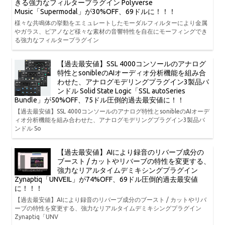
きる強力なフィルタープラグイン Polyverse
Music「Supermodal」が30%OFF、69ドルに！！！
様々な共鳴体の挙動をエミュレートしたモーダルフィルターにより金属
やガラス、ピアノなど様々な素材の音響特性を自在にモーフィングでき
る強力なフィルタープラグイン
【過去最安値】SSL 4000コンソールのアナログ
特性とsonibleのAIオーディオ分析機能を組み合
わせた、アナログモデリングプラグイン3製品バ
ンドル Solid State Logic「SSL autoSeries
Bundle」が50%OFF、75ドル圧倒的過去最安値に！！
【過去最安値】SSL 4000コンソールのアナログ特性とsonibleのAIオーデ
ィオ分析機能を組み合わせた、アナログモデリングプラグイン3製品バ
ンドル So
【過去最安値】AIにより録音のリバーブ成分の
ブースト / カットやリバーブの特性を変更する、
強力なリアルタイムデミキシングプラグイン
Zynaptiq「UNVEIL」が74%OFF、69ドル圧倒的過去最安値
に！！！
【過去最安値】AIにより録音のリバーブ成分のブースト / カットやリバ
ーブの特性を変更する、強力なリアルタイムデミキシングプラグイン
Zynaptiq「UNV