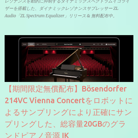
レゾナンスを動的に抑制するダイナミックスペクトラムイコライ
ザーを搭載した、ダイナミックレゾナンスサプレッサー ZL
Audio「ZL Spectrum Equalizer」リリース & 無料配布中。
【期間限定無償配布】Bösendorfer
214VC Vienna Concertをロボットに
よるサンプリングにより正確にサン
プリングした、総容量20GBのグラ
ンドピアノ音源 IK