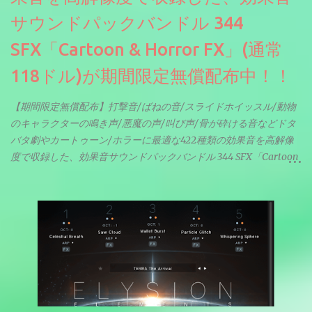
サウンドパックバンドル 344
SFX「Cartoon & Horror FX」(通常
118ドル)が期間限定無償配布中！！
【期間限定無償配布】打撃音/ばねの音/スライドホイッスル/動物
のキャラクターの鳴き声/悪魔の声/叫び声/骨が砕ける音などドタ
バタ劇やカートゥーン/ホラーに最適な422種類の効果音を高解像
度で収録した、効果音サウンドパックバンドル 344 SFX「Cartoon
& Horror FX」(通常118ドル)が期間限定無償配布中。サンプリン
グレート等もしっかりと業界水準を満たしております。