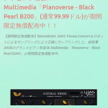
Multimedia「Pianoverse - Black
Pearl B200」(通常99.99ドル)が期間
限定無償配布中！！
【期間限定無償配布】Bösendorfer 214VC Vienna Concertをロボッ
トによるサンプリングにより正確にサンプリングした、総容量
20GBのグランドピアノ音源 IK Multimedia「Pianoverse - Black
Pearl B200」が期間限定無償配布中。