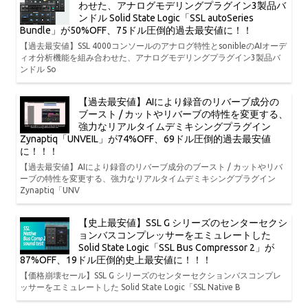
わせた、アナログモデリングプラグイン3製品バ
ンドル Solid State Logic「SSL autoSeries
Bundle」が50%OFF、75ドル圧倒的過去最安値に！！
【過去最安値】SSL 4000コンソールのアナログ特性とsonibleのAIオーデ
ィオ分析機能を組み合わせた、アナログモデリングプラグイン3製品バ
ンドル So
【過去最安値】AIにより録音のリバーブ成分の
ブースト / カットやリバーブの特性を変更する、
強力なリアルタイムデミキシングプラグイン
Zynaptiq「UNVEIL」が74%OFF、69ドル圧倒的過去最安値
に！！！
【過去最安値】AIにより録音のリバーブ成分のブースト / カットやリバ
ーブの特性を変更する、強力なリアルタイムデミキシングプラグイン
Zynaptiq「UNV
【史上最安値】SSL G シリーズのセンターセクシ
ョンバスコンプレッサーをエミュレートした
Solid State Logic「SSL Bus Compressor 2」が
87%OFF、19ドル圧倒的史上最安値に！！！
【価格崩壊セール】SSL G シリーズのセンターセクションバスコンプレ
ッサーをエミュレートした Solid State Logic「SSL Native B