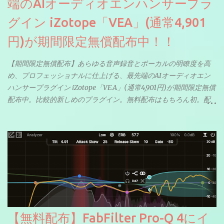
端のAIオーディオエンハンサープラ
グイン iZotope「VEA」(通常4,901
円)が期間限定無償配布中！！
【期間限定無償配布】あらゆる音声録音とボーカルの明瞭度を高
め、プロフェッショナルに仕上げる、最先端のAIオーディオエン
ハンサープラグイン iZotope「VEA」(通常4,901円)が期間限定無償
配布中。比較的新しめのプラグイン。無料配布はもちろん初。配
信やナレーションにもぴったり。ボーカルミックスやVTuberさん
にも。
【無料配布】FabFilter Pro-Q 4にイ