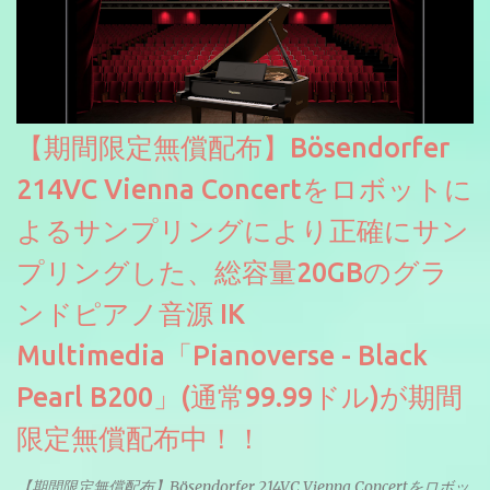
【期間限定無償配布】Bösendorfer
214VC Vienna Concertをロボットに
よるサンプリングにより正確にサン
プリングした、総容量20GBのグラ
ンドピアノ音源 IK
Multimedia「Pianoverse - Black
Pearl B200」(通常99.99ドル)が期間
限定無償配布中！！
【期間限定無償配布】Bösendorfer 214VC Vienna Concertをロボッ