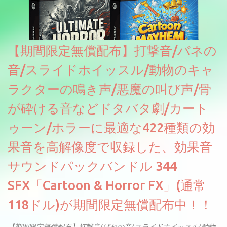
【期間限定無償配布】打撃音/バネの
音/スライドホイッスル/動物のキャ
ラクターの鳴き声/悪魔の叫び声/骨
が砕ける音などドタバタ劇/カート
ゥーン/ホラーに最適な422種類の効
果音を高解像度で収録した、効果音
サウンドパックバンドル 344
SFX「Cartoon & Horror FX」(通常
118ドル)が期間限定無償配布中！！