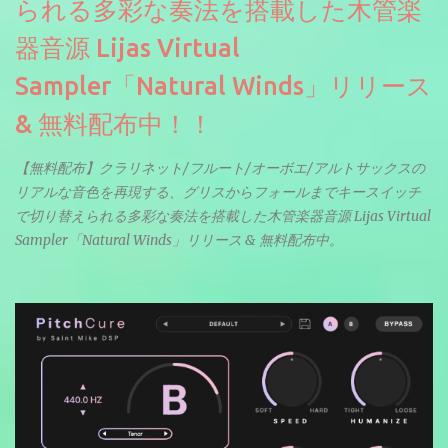
られる多彩な奏法を搭載した木管楽
器音源 Lijas Virtual
Sampler「Natural Winds」リリース
& 無料配布中！！
【無料配布】クラリネット/フルート/オーボエ/アルトサックスの
リアルな音色を再現する、グリスからフォールまでキースイッチ
で切り替えられる多彩な奏法を搭載した木管楽器音源 Lijas Virtual
Sampler「Natural Winds」リリース & 無料配布中。