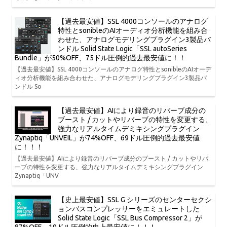
【過去最安値】SSL 4000コンソールのアナログ
特性とsonibleのAIオーディオ分析機能を組み合
わせた、アナログモデリングプラグイン3製品バ
ンドル Solid State Logic「SSL autoSeries
Bundle」が50%OFF、75ドル圧倒的過去最安値に！！
【過去最安値】SSL 4000コンソールのアナログ特性とsonibleのAIオーデ
ィオ分析機能を組み合わせた、アナログモデリングプラグイン3製品バ
ンドル So
【過去最安値】AIにより録音のリバーブ成分の
ブースト / カットやリバーブの特性を変更する、
強力なリアルタイムデミキシングプラグイン
Zynaptiq「UNVEIL」が74%OFF、69ドル圧倒的過去最安値
に！！！
【過去最安値】AIにより録音のリバーブ成分のブースト / カットやリバ
ーブの特性を変更する、強力なリアルタイムデミキシングプラグイン
Zynaptiq「UNV
【史上最安値】SSL G シリーズのセンターセクシ
ョンバスコンプレッサーをエミュレートした
Solid State Logic「SSL Bus Compressor 2」が