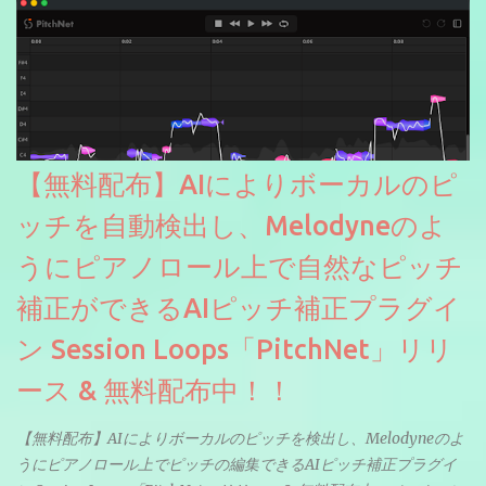
【無料配布】AIによりボーカルのピ
ッチを自動検出し、Melodyneのよ
うにピアノロール上で自然なピッチ
補正ができるAIピッチ補正プラグイ
ン Session Loops「PitchNet」リリ
ース & 無料配布中！！
【無料配布】AIによりボーカルのピッチを検出し、Melodyneのよ
うにピアノロール上でピッチの編集できるAIピッチ補正プラグイ