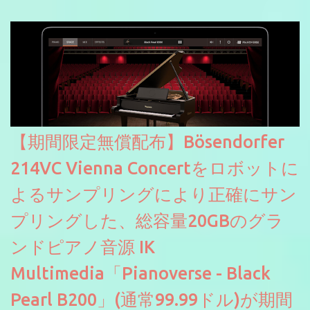
【期間限定無償配布】Bösendorfer
214VC Vienna Concertをロボットに
よるサンプリングにより正確にサン
プリングした、総容量20GBのグラ
ンドピアノ音源 IK
Multimedia「Pianoverse - Black
Pearl B200」(通常99.99ドル)が期間