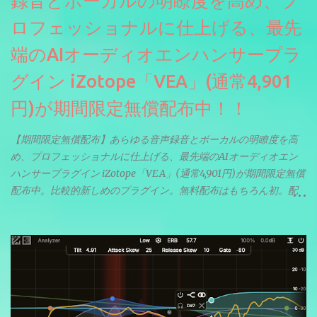
録音とボーカルの明瞭度を高め、プ
ロフェッショナルに仕上げる、最先
端のAIオーディオエンハンサープラ
グイン iZotope「VEA」(通常4,901
円)が期間限定無償配布中！！
【期間限定無償配布】あらゆる音声録音とボーカルの明瞭度を高
め、プロフェッショナルに仕上げる、最先端のAIオーディオエン
ハンサープラグイン iZotope「VEA」(通常4,901円)が期間限定無償
配布中。比較的新しめのプラグイン。無料配布はもちろん初。配
信やナレーションにもぴったり。ボーカルミックスやVTuberさん
にも。