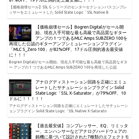
87%OFF、19ドル圧倒的史上最安値に！！！
【価格崩壊セール】SSL G シリーズのセンターセクションバスコンプレ
ッサーをエミュレートした Solid State Logic「SSL Native B
【価格崩壊セール】Bogren Digitalがセール開
始、現在入手可能な最も高級で高品質なギター
アンプの 1 つであるMLC Amps SUBZERO 100を
再現した公認のギターアンプシミュレーションプラグイン
「MLC S_Zero 100」が82%OFF、17ドル圧倒的過去最安値
に！！！
Bogren Digitalがセール開始、現在入手可能な最も高級で高品質なギタ
ー アンプの 1 つであるMLC Amps SUBZERO 100を再現した公認
アナログディストーション回路を正確にエミュ
レートしたサチュレーションプラグイン Solid
State Logic「SSL X-Saturator」が79%OFF、10
ドルに！！！！！
アナログディストーション回路を正確にエミュレートしたサチュレーシ
ョンプラグイン Solid State Logic「SSL Native X-Saturato
【過去最安値】コンプレッサー、EQ、リミッタ
ー、エンハンサーなどアナログハードウェアの
銘機に基づいて設計された7種類のエフェクトモ