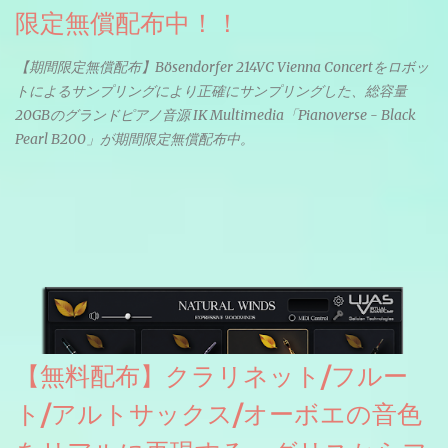
限定無償配布中！！
【期間限定無償配布】Bösendorfer 214VC Vienna Concertをロボッ
トによるサンプリングにより正確にサンプリングした、総容量
20GBのグランドピアノ音源 IK Multimedia「Pianoverse - Black
Pearl B200」が期間限定無償配布中。
【無料配布】クラリネット/フルー
ト/アルトサックス/オーボエの音色