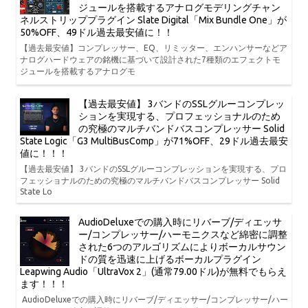
ジュールを搭載するアナログモデリングチャン
ネルストリッププラグイン Slate Digital「Mix Bundle One」が
50%OFF、49ドル過去最安値に！！
【過去最安値】コンプレッサー、EQ、リミッター、エンハンサーなどア
ナログハードウェアの銘機に基づいて設計された7種類のエフェクトモ
ジュールを搭載するアナログモ
【過去最安値】 3バンドのSSLグルーコンプレッ
ションを実現する、プロフェッショナルのため
の究極のマルチバンドバスコンプレッサー Solid
State Logic「G3 MultiBusComp」が71%OFF、29ドル過去最安
値に！！！
【過去最安値】 3バンドのSSLグルーコンプレッションを実現する、プロ
フェッショナルのための究極のマルチバンドバスコンプレッサー Solid
State Lo
AudioDeluxeでの購入時にリバーブ/ディエッサ
ー/コンプレッサー/ハーモニクスなど綿密に調整
された6つのアルゴリズムによりボーカルサウン
ドの質を迅速に上げるボーカルプラグイン
Leapwing Audio「UltraVox 2」(通常79.00ドル)が無料でもらえ
ます！！！
AudioDeluxeでの購入時にリバーブ/ディエッサー/コンプレッサー/ハー