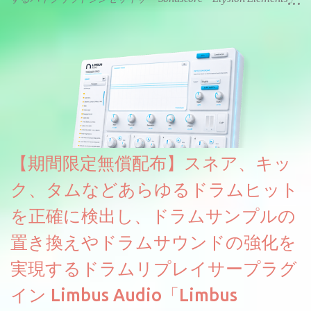
リリース & 無料配布中。Elysion 2からライブラリを抜粋した製品
です。パフォーマンス機能とエディット機能以外全ての機能が使
えるようになっています。総容量も7GBを超えます。複数の設定に
より音色が作りこまれているため、あらかじめアルペジオがプロ
グラムされているプリセットも多いですが、アルペジオを切るこ
とももちろんできます。 ほとんどのシンセライブラリは、音を一
度サンプリングしてベロシティで音量を調整します。 しかし、
ELYSIONは違います。ビンテージシンセを含む様々な音源から、
複数のベロシティレイヤーにわたって録音し、各レイヤーを整形
【期間限定無償配布】スネア、キッ
することで、弱く演奏した場合と強く演奏した場合で、全く異な
る音色が得られます。単に音量を変えただけの同じ音ではありま
ク、タムなどあらゆるドラムヒット
せん。
を正確に検出し、ドラムサンプルの
置き換えやドラムサウンドの強化を
実現するドラムリプレイサープラグ
イン Limbus Audio「Limbus