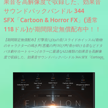
果音を高解像度で収録した、効果音
サウンドパックバンドル 344
SFX「Cartoon & Horror FX」(通常
118ドル)が期間限定無償配布中！！
【期間限定無償配布】打撃音/ばねの音/スライドホイッスル/動物
のキャラクターの鳴き声/悪魔の声/叫び声/骨が砕ける音などドタ
バタ劇やカートゥーン/ホラーに最適な422種類の効果音を高解像
度で収録した、効果音サウンドパックバンドル 344 SFX「Cartoon
& Horror FX」(通常118ドル)が期間限定無償配布中。サンプリン
グレート等もしっかりと業界水準を満たしております。