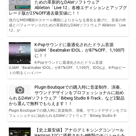
ための革新的なDAWソフトウェア
Ableton「Live 12」各種エディションとアップグ
レード版が25%OFF過去最安値に！！
強力なMIDI機能やスケール機能によりさらなる進化を遂げた、音楽の作
成とパフォーマンスのための革新的なDAWソフトウェア Ableton「Live
12」が
K-Popサウンドに最適化されたドラム音源
UJAM「Beatmaker IDOL」が87%OFF、1,100円
に！！
K-Popサウンドに最適化されたドラム音源
UJAM「Beatmaker IDOL」が87%OFF、1,100円。IDOLは、K-Popビー
トの明るくハイパー
Plugin Boutiqueでの購入時に音楽制作、演奏、
サウンドデザインをプロフェッショナルに始め
られるDAWソフトウェア「Bitwig Studio 8-Track」など2製品
から選んで無料でもらえます！！
Plugin Boutiqueでの購入時に音楽制作、演奏、サウンドデザインをプロ
フェッショナルに始められるDAWソフトウェア「Bitwig Studio 8-
【史上最安値】アナログミキシングコンソール
Harrison 32Cに搭載された4種類のモジュールを