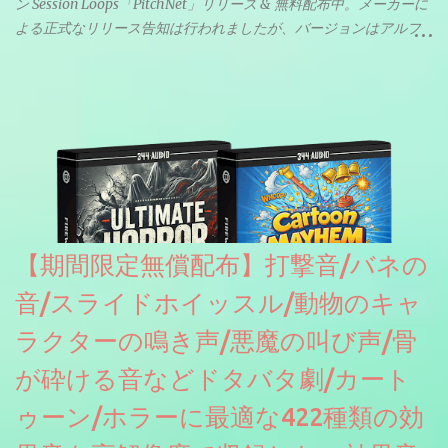
ン Session Loops「PitchNet」リリース & 無料配布中。メーカーに
よる正式なリリース告知は行われましたが、バージョンはアルフ
ァと記載されているようなので今後アップデートで細かいバグな
どが修正されていくのだと思われます。筆者もざっくりと確認し
たところ動作は問題なさそうです。KVR Developer Challenge
2026に出品されている製品になります。国内代理店でも取り扱い
のあるDrumNetのメーカーです。調べたところによるとオープン
ソースを元に設計・改良した製品のようです。
【期間限定無償配布】打撃音/バネの
音/スライドホイッスル/動物のキャ
ラクターの鳴き声/悪魔の叫び声/骨
が砕ける音などドタバタ劇/カート
ゥーン/ホラーに最適な422種類の効