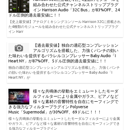
組み合わせた公式チャンネルストリッププラグ
イン Harrison Audio「32C Bus」が83%OFF、24
ドル圧倒的過去最安値に！！
【史上最安値】アナログミキシングコンソール Harrison 32Cに搭載され
た4種類のモジュールを組み合わせた公式チャンネルストリッププラグ
イン Harr
【過去最安値】独自の適応型コンプレッション
アルゴリズムを搭載した、力強くパンチの効い
た味わいを提供するパラレルコンプレッサー Baby Audio「I
Heart NY」が87%OFF、5ドル圧倒的過去最安値に！！
独自の適応型コンプレッションアルゴリズムを搭載した、力強くパンチ
の効いた味わいを提供するパラレルコンプレッサー Baby Audio「I
Heart NY」が
様々な共鳴体の挙動をエミュレートしたモーダ
ルフィルターにより金属やガラス、ピアノなど
様々な素材の音響特性を自在にモーフィングで
きる強力なフィルタープラグイン Polyverse
Music「Supermodal」が30%OFF、69ドルに！！！
様々な共鳴体の挙動をエミュレートしたモーダルフィルターにより金属
やガラス、ピアノなど様々な素材の音響特性を自在にモーフィングでき
る強力なフィルタープラグイン