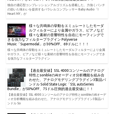
独自の適応型コンプレッションアルゴリズムを搭載した、力強くパンチ
の効いた味わいを提供するパラレルコンプレッサー Baby Audio「I
Heart NY」が
様々な共鳴体の挙動をエミュレートしたモーダ
ルフィルターにより金属やガラス、ピアノなど
様々な素材の音響特性を自在にモーフィングで
きる強力なフィルタープラグイン Polyverse
Music「Supermodal」が30%OFF、69ドルに！！！
様々な共鳴体の挙動をエミュレートしたモーダルフィルターにより金属
やガラス、ピアノなど様々な素材の音響特性を自在にモーフィングでき
る強力なフィルタープラグイン
【過去最安値】SSL 4000コンソールのアナログ
特性とsonibleのAIオーディオ分析機能を組み合
わせた、アナログモデリングプラグイン3製品バ
ンドル Solid State Logic「SSL autoSeries
Bundle」が50%OFF、75ドル圧倒的過去最安値に！！
【過去最安値】SSL 4000コンソールのアナログ特性とsonibleのAIオーデ
ィオ分析機能を組み合わせた、アナログモデリングプラグイン3製品バ
ンドル So