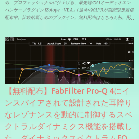
め、プロフェッショナルに仕上げる、最先端のAIオーディオエン
ハンサープラグイン iZotope「VEA」(通常4,901円)が期間限定無償
配布中。比較的新しめのプラグイン。無料配布はもちろん初。配
信やナレーションにもぴったり。ボーカルミックスやVTuberさん
にも。
【無料配布】FabFilter Pro-Q 4にイ
ンスパイアされて設計された耳障り
なレゾナンスを動的に制御するスペ
クトラルダイナミクス機能を搭載し
た、ダイナミックスペクトラムEQ