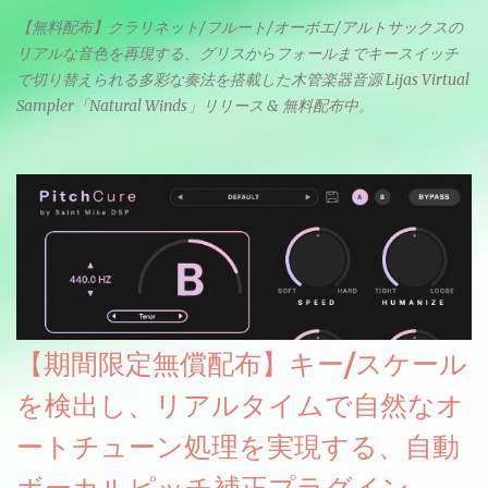
【無料配布】クラリネット/フルート/オーボエ/アルトサックスの
リアルな音色を再現する、グリスからフォールまでキースイッチ
で切り替えられる多彩な奏法を搭載した木管楽器音源 Lijas Virtual
Sampler「Natural Winds」リリース & 無料配布中。
【期間限定無償配布】キー/スケール
を検出し、リアルタイムで自然なオ
ートチューン処理を実現する、自動
ボーカルピッチ補正プラグイン