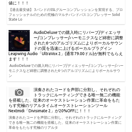
値に！！！
【過去最安値】 3バンドのSSLグルーコンプレッションを実現する、プロ
フェッショナルのための究極のマルチバンドバスコンプレッサー Solid
State Lo
AudioDeluxeでの購入時にリバーブ/ディエッサ
ー/コンプレッサー/ハーモニクスなど綿密に調整
された6つのアルゴリズムによりボーカルサウン
ドの質を迅速に上げるボーカルプラグイン
Leapwing Audio「UltraVox 2」(通常79.00ドル)が無料でもらえ
ます！！！
AudioDeluxeでの購入時にリバーブ/ディエッサー/コンプレッサー/ハー
モニクスなど綿密に調整された6つのアルゴリズムによりボーカルサウ
ン
演奏されたコードを声部に分割し、それぞれの
トラックにルーティングできる唯一無二の機能
を搭載した、従来のオーケストレーション作業に革命をもた
らす究極のリアルタイムオーケストレーションツール
Nextmidi「Divisimate 2」が20%OFFに！！！
演奏されたコードを声部に分割し、それぞれのトラックにルーティング
できる唯一無二の機能を搭載した、従来のオーケストレーション作業に
革命をもたらす究極のリアルタ