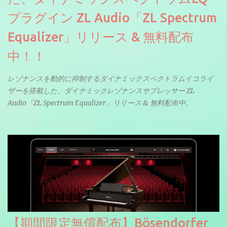
プラグイン ZL Audio「ZL Spectrum
Equalizer」リリース & 無料配布
中！！
レゾナンスを動的に抑制するダイナミックスペクトラムイコライ
ザーを搭載した、ダイナミックレゾナンスサプレッサー ZL
Audio「ZL Spectrum Equalizer」リリース & 無料配布中。
【期間限定無償配布】Bösendorfer