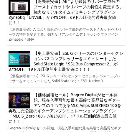
【過去最安値】AIにより録音のリバーブ成分の
ブースト / カットやリバーブの特性を変更する、
強力なリアルタイムデミキシングプラグイン
Zynaptiq「UNVEIL」が74%OFF、69ドル圧倒的過去最安値
に！！！
【過去最安値】AIにより録音のリバーブ成分のブースト / カットやリバ
ーブの特性を変更する、強力なリアルタイムデミキシングプラグイン
Zynaptiq「UNV
【史上最安値】SSL G シリーズのセンターセクシ
ョンバスコンプレッサーをエミュレートした
Solid State Logic「SSL Bus Compressor 2」が
87%OFF、19ドル圧倒的史上最安値に！！！
【価格崩壊セール】SSL G シリーズのセンターセクションバスコンプレ
ッサーをエミュレートした Solid State Logic「SSL Native B
【価格崩壊セール】Bogren Digitalがセール開
始、現在入手可能な最も高級で高品質なギター
アンプの 1 つであるMLC Amps SUBZERO 100を
再現した公認のギターアンプシミュレーションプラグイン
「MLC S_Zero 100」が82%OFF、17ドル圧倒的過去最安値
に！！！
Bogren Digitalがセール開始、現在入手可能な最も高級で高品質なギタ