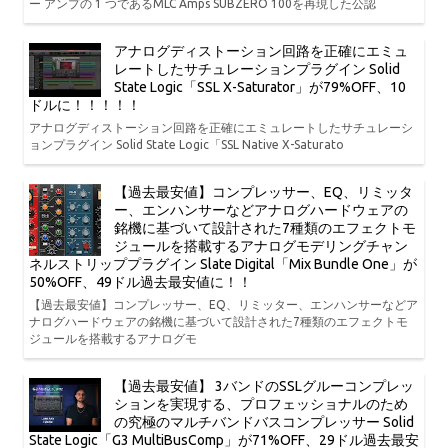
ー アンプの 1 つであるMLC Amps SUBZERO 100を再現した公認
アナログディストーション回路を正確にエミュ
レートしたサチュレーションプラグイン Solid
State Logic「SSL X-Saturator」が79%OFF、10
ドルに！！！！！
アナログディストーション回路を正確にエミュレートしたサチュレーシ
ョンプラグイン Solid State Logic「SSL Native X-Saturato
【過去最安値】コンプレッサー、EQ、リミッタ
ー、エンハンサーなどアナログハードウェアの
銘機に基づいて設計された7種類のエフェクトモ
ジュールを搭載するアナログモデリングチャン
ネルストリッププラグイン Slate Digital「Mix Bundle One」が
50%OFF、49ドル過去最安値に！！
【過去最安値】コンプレッサー、EQ、リミッター、エンハンサーなどア
ナログハードウェアの銘機に基づいて設計された7種類のエフェクトモ
ジュールを搭載するアナログモ
【過去最安値】 3バンドのSSLグルーコンプレッ
ションを実現する、プロフェッショナルのため
の究極のマルチバンドバスコンプレッサー Solid
State Logic「G3 MultiBusComp」が71%OFF、29ドル過去最安