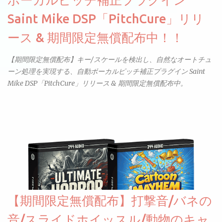
Saint Mike DSP「PitchCure」リリ
ース & 期間限定無償配布中！！
【期間限定無償配布】キー/スケールを検出し、自然なオートチュ
ーン処理を実現する、自動ボーカルピッチ補正プラグイン Saint
Mike DSP「PitchCure」リリース & 期間限定無償配布中。
【期間限定無償配布】打撃音/バネの
音/スライドホイッスル/動物のキャ