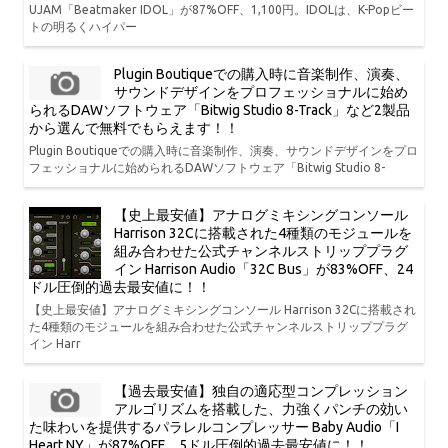
UJAM「Beatmaker IDOL」が87%OFF、1,100円。IDOLは、K-Popビー
トの明るくハイパー
Plugin Boutiqueでの購入時に音楽制作、演奏、
サウンドデザインをプロフェッショナルに始め
られるDAWソフトウェア「Bitwig Studio 8-Track」など2製品
から選んで無料でもらえます！！
Plugin Boutiqueでの購入時に音楽制作、演奏、サウンドデザインをプロ
フェッショナルに始められるDAWソフトウェア「Bitwig Studio 8-
【史上最安値】アナログミキシングコンソール
Harrison 32Cに搭載された4種類のモジュールを
組み合わせた公式チャンネルストリッププラグ
イン Harrison Audio「32C Bus」が83%OFF、24
ドル圧倒的過去最安値に！！
【史上最安値】アナログミキシングコンソール Harrison 32Cに搭載され
た4種類のモジュールを組み合わせた公式チャンネルストリッププラグ
イン Harr
【過去最安値】独自の適応型コンプレッション
アルゴリズムを搭載した、力強くパンチの効い
た味わいを提供するパラレルコンプレッサー Baby Audio「I
Heart NY」が87%OFF、5ドル圧倒的過去最安値に！！