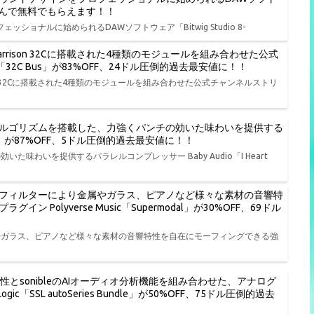
品から選んで無料でもらえます！！
ェッショナルに始められるDAWソフトウェア「Bitwig Studio 8-
rison 32Cに搭載された4種類のモジュールを組み合わせた公式
io「32C Bus」が83%OFF、24ドル圧倒的過去最安値に！！
on 32Cに搭載された4種類のモジュールを組み合わせた公式チャンネルストリ
ルゴリズムを搭載した、力強くパンチの効いた味わいを提供する
t NY」が87%OFF、5ドル圧倒的過去最安値に！！
わいを提供するパラレルコンプレッサー Baby Audio「I Heart
フィルターにより金属やガラス、ピアノなど様々な素材の音響特
olyverse Music「Supermodal」が30%OFF、69ドル
やガラス、ピアノなど様々な素材の音響特性を自在にモーフィングできる強
特性とsonibleのAIオーディオ分析機能を組み合わせた、アナログ
ic「SSL autoSeries Bundle」が50%OFF、75ドル圧倒的過去