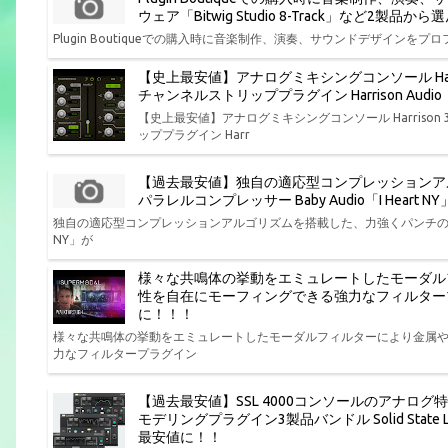
ウェア「Bitwig Studio 8-Track」など2製
Plugin Boutiqueでの購入時に音楽制作、演奏、サウンドデザインをプロフ
【史上最安値】アナログミキシングコンソール Har
チャンネルストリッププラグイン Harrison Aud
【史上最安値】アナログミキシングコンソール Harris
ッププラグイン Harr
【過去最安値】独自の適応型コンプレッションア
パラレルコンプレッサー Baby Audio「I Hear
独自の適応型コンプレッションアルゴリズムを搭載した、力強くパンチの効いた味
NY」が
様々な共鳴体の挙動をエミュレートしたモーダル
性を自在にモーフィングできる強力なフィルタープラグイン P
に！！！
様々な共鳴体の挙動をエミュレートしたモーダルフィルターにより金属
力なフィルタープラグイン
【過去最安値】SSL 4000コンソールのアナログ
モデリングプラグイン3製品バンドル Solid State Log
最安値に！！