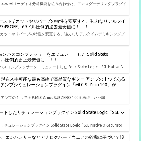
onibleのAIオーディオ分析機能を組み合わせた、アナログモデリングプラグイ
ースト / カットやリバーブの特性を変更する、強力なリアルタイ
L」が74%OFF、69ドル圧倒的過去最安値に！！！
/ カットやリバーブの特性を変更する、強力なリアルタイムデミキシングプ
バスコンプレッサーをエミュレートした Solid State
FF、19ドル圧倒的史上最安値に！！！
レッサーをエミュレートした Solid State Logic「SSL Native B
ル開始、現在入手可能な最も高級で高品質なギター アンプの 1 つである
ターアンプシミュレーションプラグイン「MLC S_Zero 100」が
ンプの 1 つであるMLC Amps SUBZERO 100を再現した公認
ュレーションプラグイン Solid State Logic「SSL X-
ラグイン Solid State Logic「SSL Native X-Saturato
ー、エンハンサーなどアナログハードウェアの銘機に基づいて設