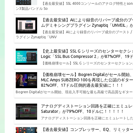
【過去最安値】SSL 4000コンソールのアナログ特性とs
ン3製品バンドル So
【過去最安値】AIにより録音のリバーブ成分のブ
ムデミキシングプラグイン Zynaptiq「UNVEI
【過去最安値】AIにより録音のリバーブ成分のブースト 
ラグイン Zynaptiq「UNV
【史上最安値】SSL G シリーズのセンターセクション
Logic「SSL Bus Compressor 2」が87%O
【価格崩壊セール】SSL G シリーズのセンターセクションバスコンプ
【価格崩壊セール】Bogren Digitalがセー
MLC Amps SUBZERO 100を再現した公認のギ
82%OFF、17ドル圧倒的過去最安値に！！！
Bogren Digitalがセール開始、現在入手可能な最も高級で高品質なギター ア
アナログディストーション回路を正確にエミュレートしたサチ
Saturator」が79%OFF、10ドルに！！！！！
アナログディストーション回路を正確にエミュレートしたサチュレーションプ
【過去最安値】コンプレッサー、EQ、リミッタ