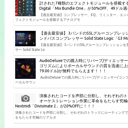
計された7種類のエフェクトモジュールを搭載する
Digital「Mix Bundle One」が50%OFF、4
【過去最安値】コンプレッサー、EQ、リミッター、エン
フェクトモジュールを搭載するアナログモ
【過去最安値】 3バンドのSSLグルーコンプレ
ンドバスコンプレッサー Solid State Logic「G
【過去最安値】 3バンドのSSLグルーコンプレッショ
サー Solid State Lo
AudioDeluxeでの購入時にリバーブ/ディエ
ゴリズムによりボーカルサウンドの質を迅速に上げるボーカル
79.00ドル)が無料でもらえます！！！
AudioDeluxeでの購入時にリバーブ/ディエッサー
ーカルサウン
演奏されたコードを声部に分割し、それぞれのト
オーケストレーション作業に革命をもたらす究極
Nextmidi「Divisimate 2」が20%OFFに！！！
演奏されたコードを声部に分割し、それぞれのトラックにルーティング
をもたらす究極のリアルタ