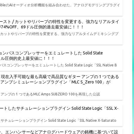
onibleのAIオーディオ分析機能を組み合わせた、アナログモデリングプラグイ
ースト / カットやリバーブの特性を変更する、強力なリアルタイ
L」が74%OFF、69ドル圧倒的過去最安値に！！！
/ カットやリバーブの特性を変更する、強力なリアルタイムデミキシングプ
バスコンプレッサーをエミュレートした Solid State
FF、19ドル圧倒的史上最安値に！！！
レッサーをエミュレートした Solid State Logic「SSL Native B
ル開始、現在入手可能な最も高級で高品質なギター アンプの 1 つである
ターアンプシミュレーションプラグイン「MLC S_Zero 100」が
ンプの 1 つであるMLC Amps SUBZERO 100を再現した公認
ュレーションプラグイン Solid State Logic「SSL X-
ラグイン Solid State Logic「SSL Native X-Saturato
ー、エンハンサーなどアナログハードウェアの銘機に基づいて設