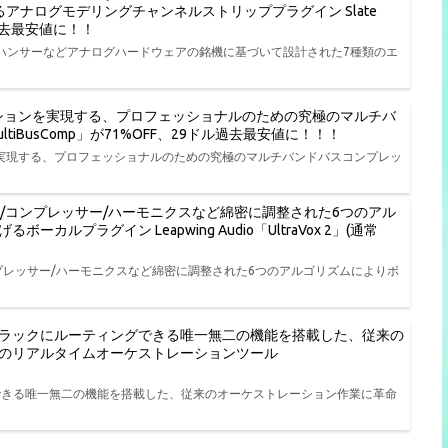
アナログモデリングチャンネルストリッププラグイン Slate
9ドル過去最安値に！！
ハンサーなどアナログハードウェアの銘機に基づいて設計された7種類のエ
ッションを実現する、プロフェッショナルのための究極のマルチバ
3 MultiBusComp」が71%OFF、29ドル過去最安値に！！！
ンを実現する、プロフェッショナルのための究極のマルチバンドバスコンプレッ
ッサー/コンプレッサー/ハーモニクスなど綿密に調整された6つのアル
プラグイン Leapwing Audio「UltraVox 2」(通常
/コンプレッサー/ハーモニクスなど綿密に調整された6つのアルゴリズムによりボ
ラックにルーティングできる唯一無二の機能を搭載した、従来の
のリアルタイムオーケストレーションツール
できる唯一無二の機能を搭載した、従来のオーケストレーション作業に革命