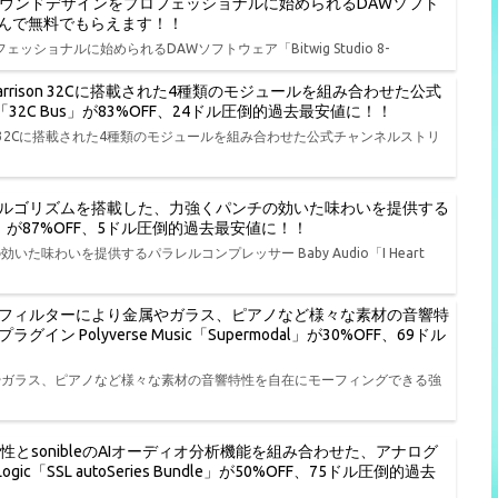
、演奏、サウンドデザインをプロフェッショナルに始められるDAWソフト
品から選んで無料でもらえます！！
ェッショナルに始められるDAWソフトウェア「Bitwig Studio 8-
rison 32Cに搭載された4種類のモジュールを組み合わせた公式
io「32C Bus」が83%OFF、24ドル圧倒的過去最安値に！！
on 32Cに搭載された4種類のモジュールを組み合わせた公式チャンネルストリ
ルゴリズムを搭載した、力強くパンチの効いた味わいを提供する
t NY」が87%OFF、5ドル圧倒的過去最安値に！！
わいを提供するパラレルコンプレッサー Baby Audio「I Heart
フィルターにより金属やガラス、ピアノなど様々な素材の音響特
olyverse Music「Supermodal」が30%OFF、69ドル
やガラス、ピアノなど様々な素材の音響特性を自在にモーフィングできる強
特性とsonibleのAIオーディオ分析機能を組み合わせた、アナログ
ic「SSL autoSeries Bundle」が50%OFF、75ドル圧倒的過去