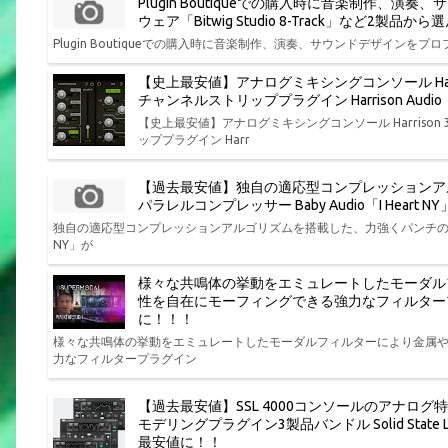
Plugin Boutiqueでの購入時に音楽制作
ウェア「Bitwig Studio 8-Track」など2製
Plugin Boutiqueでの購入時に音楽制作、演奏、サウンドデザインをプロフ
【史上最安値】アナログミキシングコンソール Har
チャンネルストリッププラグイン Harrison Aud
【史上最安値】アナログミキシングコンソール Harris
ッププラグイン Harr
【過去最安値】独自の適応型コンプレッションア
パラレルコンプレッサー Baby Audio「I Hear
独自の適応型コンプレッションアルゴリズムを搭載した、力強くパンチの効いた味
NY」が
様々な共鳴体の挙動をエミュレートしたモーダル
性を自在にモーフィングできる強力なフィルタープラグイン P
に！！！
様々な共鳴体の挙動をエミュレートしたモーダルフィルターにより金属
力なフィルタープラグイン
【過去最安値】SSL 4000コンソールのアナログ
モデリングプラグイン3製品バンドル Solid State Log
最安値に！！