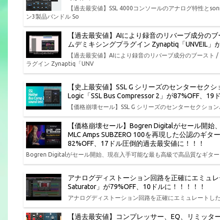
【過去最安値】SSL 4000コンソールのアナログ特性とs
ン3製品バンドル So
【過去最安値】AIにより録音のリバーブ成分のブ
ムデミキシングプラグイン Zynaptiq「UNVEI
【過去最安値】AIにより録音のリバーブ成分のブースト 
ラグイン Zynaptiq「UNV
【史上最安値】SSL G シリーズのセンターセクション
Logic「SSL Bus Compressor 2」が87%O
【価格崩壊セール】SSL G シリーズのセンターセクションバスコンプ
【価格崩壊セール】Bogren Digitalがセー
MLC Amps SUBZERO 100を再現した公認のギ
82%OFF、17ドル圧倒的過去最安値に！！！
Bogren Digitalがセール開始、現在入手可能な最も高級で高品質なギター ア
アナログディストーション回路を正確にエミュレートしたサチ
Saturator」が79%OFF、10ドルに！！！！！
アナログディストーション回路を正確にエミュレートしたサチュレーションプ
【過去最安値】コンプレッサー、EQ、リミッタ