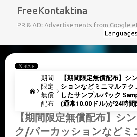
FreeKontaktina
PR & AD: Advertisements from Google et
期間
【期間限定無償配布】シン
限定
ションなどミニマルテクノ
無償
したサンプルパック SampleSci
配布
(通常10.00ドル)が24
【期間限定無償配布】シン
ク/パーカッションなどミ