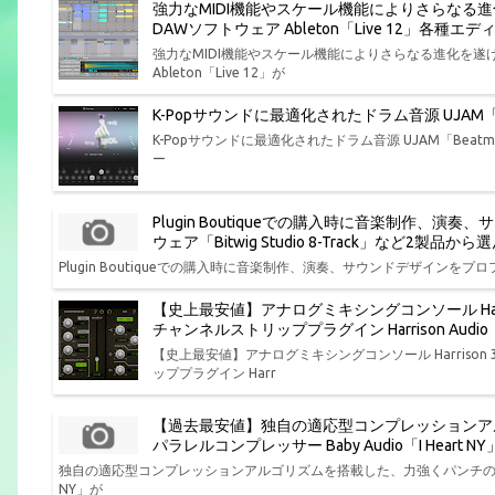
強力なMIDI機能やスケール機能によりさらなる
DAWソフトウェア Ableton「Live 12」各
強力なMIDI機能やスケール機能によりさらなる進化を
Ableton「Live 12」が
K-Popサウンドに最適化されたドラム音源 UJAM「Bea
K-Popサウンドに最適化されたドラム音源 UJAM「Beatmak
ー
Plugin Boutiqueでの購入時に音楽制作
ウェア「Bitwig Studio 8-Track」など2製
Plugin Boutiqueでの購入時に音楽制作、演奏、サウンドデザインをプロフ
【史上最安値】アナログミキシングコンソール Har
チャンネルストリッププラグイン Harrison Aud
【史上最安値】アナログミキシングコンソール Harris
ッププラグイン Harr
【過去最安値】独自の適応型コンプレッションア
パラレルコンプレッサー Baby Audio「I Hear
独自の適応型コンプレッションアルゴリズムを搭載した、力強くパンチの効いた味
NY」が