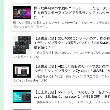
様々な共鳴体の挙動をエミュレートしたモーダル
性を自在にモーフィングできる強力なフィルタープラグイン P
に！！！
様々な共鳴体の挙動をエミュレートしたモーダルフィルターにより金属
力なフィルタープラグイン
【過去最安値】SSL 4000コンソールのアナログ
モデリングプラグイン3製品バンドル Solid State Log
最安値に！！
【過去最安値】SSL 4000コンソールのアナログ特性とs
ン3製品バンドル So
【過去最安値】AIにより録音のリバーブ成分のブ
ムデミキシングプラグイン Zynaptiq「UNVEI
【過去最安値】AIにより録音のリバーブ成分のブースト 
ラグイン Zynaptiq「UNV
【史上最安値】SSL G シリーズのセンターセクション
Logic「SSL Bus Compressor 2」が87%O
【価格崩壊セール】SSL G シリーズのセンターセクションバスコンプ