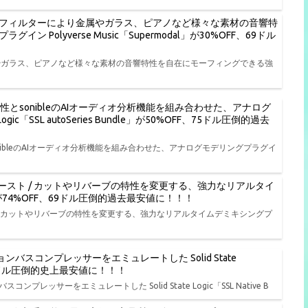
フィルターにより金属やガラス、ピアノなど様々な素材の音響特
olyverse Music「Supermodal」が30%OFF、69ドル
やガラス、ピアノなど様々な素材の音響特性を自在にモーフィングできる強
特性とsonibleのAIオーディオ分析機能を組み合わせた、アナログ
ic「SSL autoSeries Bundle」が50%OFF、75ドル圧倒的過去
onibleのAIオーディオ分析機能を組み合わせた、アナログモデリングプラグイ
ースト / カットやリバーブの特性を変更する、強力なリアルタイ
L」が74%OFF、69ドル圧倒的過去最安値に！！！
/ カットやリバーブの特性を変更する、強力なリアルタイムデミキシングプ
バスコンプレッサーをエミュレートした Solid State
FF、19ドル圧倒的史上最安値に！！！
レッサーをエミュレートした Solid State Logic「SSL Native B