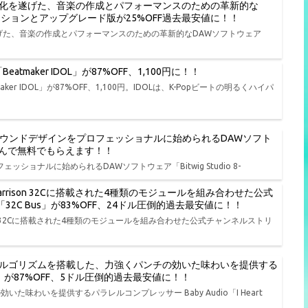
進化を遂げた、音楽の作成とパフォーマンスのための革新的な
種エディションとアップグレード版が25%OFF過去最安値に！！
遂げた、音楽の作成とパフォーマンスのための革新的なDAWソフトウェア
tmaker IDOL」が87%OFF、1,100円に！！
er IDOL」が87%OFF、1,100円。IDOLは、K-Popビートの明るくハイパ
、演奏、サウンドデザインをプロフェッショナルに始められるDAWソフト
品から選んで無料でもらえます！！
ェッショナルに始められるDAWソフトウェア「Bitwig Studio 8-
rison 32Cに搭載された4種類のモジュールを組み合わせた公式
io「32C Bus」が83%OFF、24ドル圧倒的過去最安値に！！
on 32Cに搭載された4種類のモジュールを組み合わせた公式チャンネルストリ
ルゴリズムを搭載した、力強くパンチの効いた味わいを提供する
t NY」が87%OFF、5ドル圧倒的過去最安値に！！
わいを提供するパラレルコンプレッサー Baby Audio「I Heart