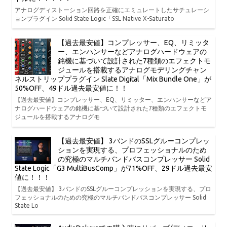
アナログディストーション回路を正確にエミュレートしたサチュレーシ
ョンプラグイン Solid State Logic「SSL Native X-Saturato
【過去最安値】コンプレッサー、EQ、リミッタ
ー、エンハンサーなどアナログハードウェアの
銘機に基づいて設計された7種類のエフェクトモ
ジュールを搭載するアナログモデリングチャン
ネルストリッププラグイン Slate Digital「Mix Bundle One」が
50%OFF、49ドル過去最安値に！！
【過去最安値】コンプレッサー、EQ、リミッター、エンハンサーなどア
ナログハードウェアの銘機に基づいて設計された7種類のエフェクトモ
ジュールを搭載するアナログモ
【過去最安値】 3バンドのSSLグルーコンプレッ
ションを実現する、プロフェッショナルのため
の究極のマルチバンドバスコンプレッサー Solid
State Logic「G3 MultiBusComp」が71%OFF、29ドル過去最安
値に！！！
【過去最安値】 3バンドのSSLグルーコンプレッションを実現する、プロ
フェッショナルのための究極のマルチバンドバスコンプレッサー Solid
State Lo