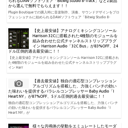
られるDAWソフトウェア「Bitwig Studio 8-Track」など2製品
から選んで無料でもらえます！！
Plugin Boutiqueでの購入時に音楽制作、演奏、サウンドデザインをプロ
フェッショナルに始められるDAWソフトウェア「Bitwig Studio 8-
【史上最安値】アナログミキシングコンソール
Harrison 32Cに搭載された4種類のモジュールを
組み合わせた公式チャンネルストリッププラグ
イン Harrison Audio「32C Bus」が83%OFF、24
ドル圧倒的過去最安値に！！
【史上最安値】アナログミキシングコンソール Harrison 32Cに搭載され
た4種類のモジュールを組み合わせた公式チャンネルストリッププラグ
イン Harr
【過去最安値】独自の適応型コンプレッション
アルゴリズムを搭載した、力強くパンチの効い
た味わいを提供するパラレルコンプレッサー Baby Audio「I
Heart NY」が87%OFF、5ドル圧倒的過去最安値に！！
独自の適応型コンプレッションアルゴリズムを搭載した、力強くパンチ
の効いた味わいを提供するパラレルコンプレッサー Baby Audio「I
Heart NY」が
様々な共鳴体の挙動をエミュレートしたモーダ