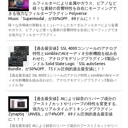
ルフィルターにより金属やガラス、ピアノなど
様々な素材の音響特性を自在にモーフィングで
きる強力なフィルタープラグイン Polyverse
Music「Supermodal」が30%OFF、69ドルに！！！
様々な共鳴体の挙動をエミュレートしたモーダルフィルターにより金属
やガラス、ピアノなど様々な素材の音響特性を自在にモーフィングでき
る強力なフィルタープラグイン
【過去最安値】SSL 4000コンソールのアナログ
特性とsonibleのAIオーディオ分析機能を組み合
わせた、アナログモデリングプラグイン3製品バ
ンドル Solid State Logic「SSL autoSeries
Bundle」が50%OFF、75ドル圧倒的過去最安値に！！
【過去最安値】SSL 4000コンソールのアナログ特性とsonibleのAIオーデ
ィオ分析機能を組み合わせた、アナログモデリングプラグイン3製品バ
ンドル So
【過去最安値】AIにより録音のリバーブ成分の
ブースト / カットやリバーブの特性を変更する、
強力なリアルタイムデミキシングプラグイン
Zynaptiq「UNVEIL」が74%OFF、69ドル圧倒的過去最安値
に！！！
【過去最安値】AIにより録音のリバーブ成分のブースト / カットやリバ