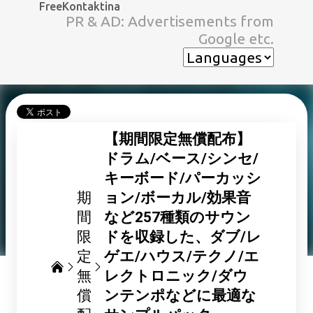
FreeKontaktina
スキップしてメイン コンテンツに移動
PR & AD: Advertisements from
Google etc.
【期間限定無償配布】
ドラム/ベース/シンセ/
キーボード/パーカッシ
期
ョン/ボーカル/効果音
間
など257種類のサウン
限
ドを収録した、ダブ/レ
定
ゲエ/ハウス/テクノ/エ
無
レクトロニック/ダウ
償
ンテンポなどに最適な