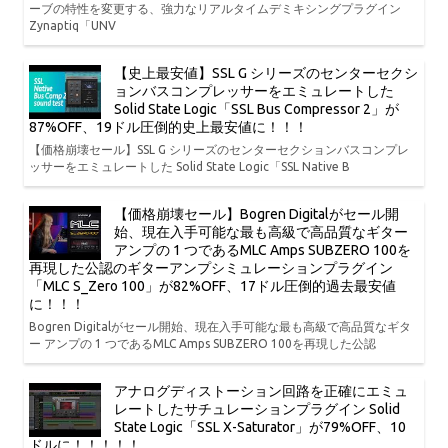
ーブの特性を変更する、強力なリアルタイムデミキシングプラグイン
Zynaptiq「UNV
【史上最安値】SSL G シリーズのセンターセクシ
ョンバスコンプレッサーをエミュレートした
Solid State Logic「SSL Bus Compressor 2」が
87%OFF、19ドル圧倒的史上最安値に！！！
【価格崩壊セール】SSL G シリーズのセンターセクションバスコンプレ
ッサーをエミュレートした Solid State Logic「SSL Native B
【価格崩壊セール】Bogren Digitalがセール開
始、現在入手可能な最も高級で高品質なギター
アンプの 1 つであるMLC Amps SUBZERO 100を
再現した公認のギターアンプシミュレーションプラグイン
「MLC S_Zero 100」が82%OFF、17ドル圧倒的過去最安値
に！！！
Bogren Digitalがセール開始、現在入手可能な最も高級で高品質なギタ
ー アンプの 1 つであるMLC Amps SUBZERO 100を再現した公認
アナログディストーション回路を正確にエミュ
レートしたサチュレーションプラグイン Solid
State Logic「SSL X-Saturator」が79%OFF、10
ドルに！！！！！