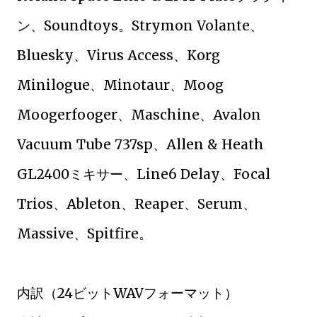
ン、Soundtoys。Strymon Volante、
Bluesky、Virus Access、Korg
Minilogue、Minotaur、Moog
Moogerfooger、Maschine、Avalon
Vacuum Tube 737sp、Allen & Heath
GL2400ミキサー、Line6 Delay、Focal
Trios、Ableton、Reaper、Serum、
Massive、Spitfire。
内訳（24ビットWAVフォーマット）