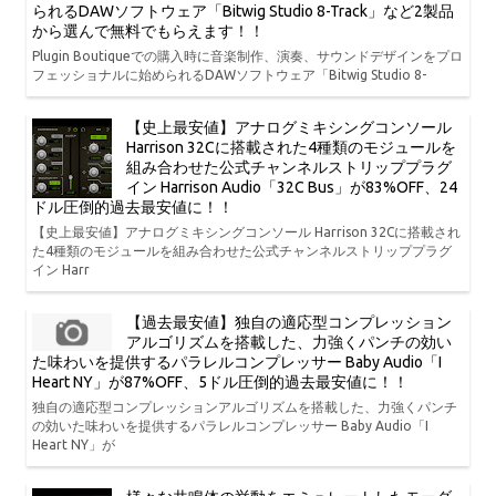
られるDAWソフトウェア「Bitwig Studio 8-Track」など2製品
から選んで無料でもらえます！！
Plugin Boutiqueでの購入時に音楽制作、演奏、サウンドデザインをプロ
フェッショナルに始められるDAWソフトウェア「Bitwig Studio 8-
【史上最安値】アナログミキシングコンソール
Harrison 32Cに搭載された4種類のモジュールを
組み合わせた公式チャンネルストリッププラグ
イン Harrison Audio「32C Bus」が83%OFF、24
ドル圧倒的過去最安値に！！
【史上最安値】アナログミキシングコンソール Harrison 32Cに搭載され
た4種類のモジュールを組み合わせた公式チャンネルストリッププラグ
イン Harr
【過去最安値】独自の適応型コンプレッション
アルゴリズムを搭載した、力強くパンチの効い
た味わいを提供するパラレルコンプレッサー Baby Audio「I
Heart NY」が87%OFF、5ドル圧倒的過去最安値に！！
独自の適応型コンプレッションアルゴリズムを搭載した、力強くパンチ
の効いた味わいを提供するパラレルコンプレッサー Baby Audio「I
Heart NY」が