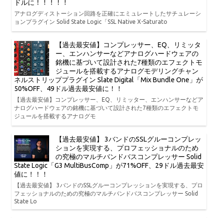
ドルに！！！！！
アナログディストーション回路を正確にエミュレートしたサチュレーシ
ョンプラグイン Solid State Logic「SSL Native X-Saturato
【過去最安値】コンプレッサー、EQ、リミッタ
ー、エンハンサーなどアナログハードウェアの
銘機に基づいて設計された7種類のエフェクトモ
ジュールを搭載するアナログモデリングチャン
ネルストリッププラグイン Slate Digital「Mix Bundle One」が
50%OFF、49ドル過去最安値に！！
【過去最安値】コンプレッサー、EQ、リミッター、エンハンサーなどア
ナログハードウェアの銘機に基づいて設計された7種類のエフェクトモ
ジュールを搭載するアナログモ
【過去最安値】 3バンドのSSLグルーコンプレッ
ションを実現する、プロフェッショナルのため
の究極のマルチバンドバスコンプレッサー Solid
State Logic「G3 MultiBusComp」が71%OFF、29ドル過去最安
値に！！！
【過去最安値】 3バンドのSSLグルーコンプレッションを実現する、プロ
フェッショナルのための究極のマルチバンドバスコンプレッサー Solid
State Lo