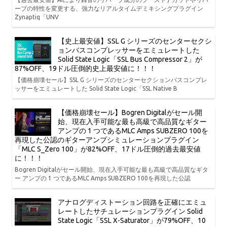
ーブの特性を変更する、強力なリアルタイムデミキシングプラグイン
Zynaptiq「UNV
【史上最安値】SSL G シリーズのセンターセクシ
ョンバスコンプレッサーをエミュレートした
Solid State Logic「SSL Bus Compressor 2」が
87%OFF、19ドル圧倒的史上最安値に！！！
【価格崩壊セール】SSL G シリーズのセンターセクションバスコンプレ
ッサーをエミュレートした Solid State Logic「SSL Native B
【価格崩壊セール】Bogren Digitalがセール開
始、現在入手可能な最も高級で高品質なギター
アンプの 1 つであるMLC Amps SUBZERO 100を
再現した公認のギターアンプシミュレーションプラグイン
「MLC S_Zero 100」が82%OFF、17ドル圧倒的過去最安値
に！！！
Bogren Digitalがセール開始、現在入手可能な最も高級で高品質なギタ
ー アンプの 1 つであるMLC Amps SUBZERO 100を再現した公認
アナログディストーション回路を正確にエミュ
レートしたサチュレーションプラグイン Solid
State Logic「SSL X-Saturator」が79%OFF、10