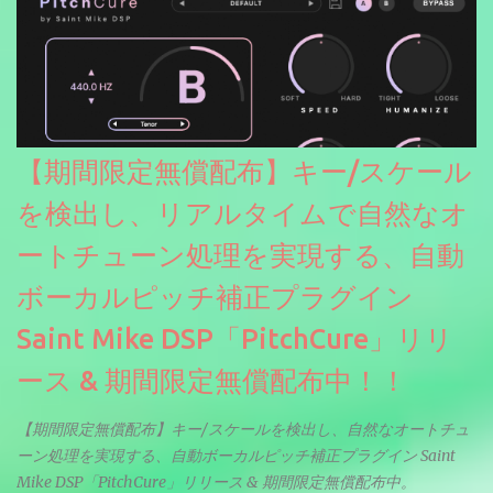
【期間限定無償配布】キー/スケール
を検出し、リアルタイムで自然なオ
ートチューン処理を実現する、自動
ボーカルピッチ補正プラグイン
Saint Mike DSP「PitchCure」リリ
ース & 期間限定無償配布中！！
【期間限定無償配布】キー/スケールを検出し、自然なオートチュ
ーン処理を実現する、自動ボーカルピッチ補正プラグイン Saint
Mike DSP「PitchCure」リリース & 期間限定無償配布中。