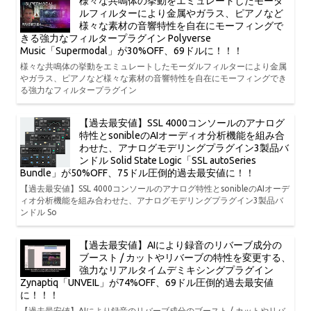
様々な共鳴体の挙動をエミュレートしたモーダ
ルフィルターにより金属やガラス、ピアノなど
様々な素材の音響特性を自在にモーフィングで
きる強力なフィルタープラグイン Polyverse
Music「Supermodal」が30%OFF、69ドルに！！！
様々な共鳴体の挙動をエミュレートしたモーダルフィルターにより金属
やガラス、ピアノなど様々な素材の音響特性を自在にモーフィングでき
る強力なフィルタープラグイン
【過去最安値】SSL 4000コンソールのアナログ
特性とsonibleのAIオーディオ分析機能を組み合
わせた、アナログモデリングプラグイン3製品バ
ンドル Solid State Logic「SSL autoSeries
Bundle」が50%OFF、75ドル圧倒的過去最安値に！！
【過去最安値】SSL 4000コンソールのアナログ特性とsonibleのAIオーデ
ィオ分析機能を組み合わせた、アナログモデリングプラグイン3製品バ
ンドル So
【過去最安値】AIにより録音のリバーブ成分の
ブースト / カットやリバーブの特性を変更する、
強力なリアルタイムデミキシングプラグイン
Zynaptiq「UNVEIL」が74%OFF、69ドル圧倒的過去最安値
に！！！
【過去最安値】AIにより録音のリバーブ成分のブースト / カットやリバ