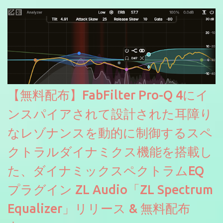
にも。
【無料配布】FabFilter Pro-Q 4にイ
ンスパイアされて設計された耳障り
なレゾナンスを動的に制御するスペ
クトラルダイナミクス機能を搭載し
た、ダイナミックスペクトラムEQ
プラグイン ZL Audio「ZL Spectrum
Equalizer」リリース & 無料配布