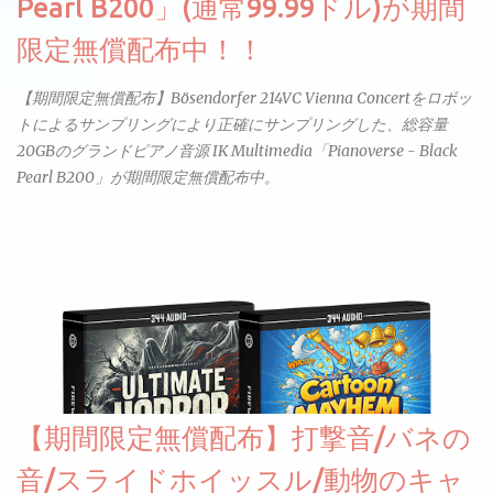
Pearl B200」(通常99.99ドル)が期間
限定無償配布中！！
【期間限定無償配布】Bösendorfer 214VC Vienna Concertをロボッ
トによるサンプリングにより正確にサンプリングした、総容量
20GBのグランドピアノ音源 IK Multimedia「Pianoverse - Black
Pearl B200」が期間限定無償配布中。
【期間限定無償配布】打撃音/バネの
音/スライドホイッスル/動物のキャ