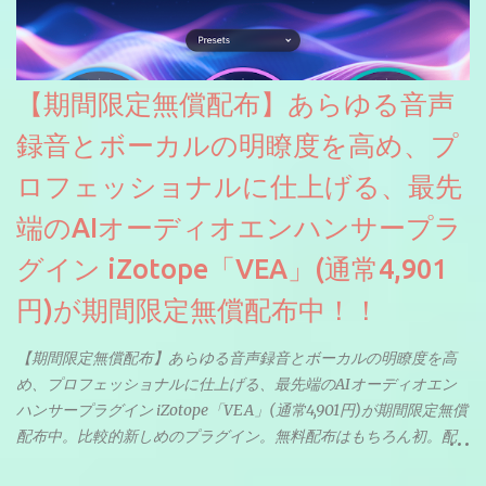
【期間限定無償配布】あらゆる音声
録音とボーカルの明瞭度を高め、プ
ロフェッショナルに仕上げる、最先
端のAIオーディオエンハンサープラ
グイン iZotope「VEA」(通常4,901
円)が期間限定無償配布中！！
【期間限定無償配布】あらゆる音声録音とボーカルの明瞭度を高
め、プロフェッショナルに仕上げる、最先端のAIオーディオエン
ハンサープラグイン iZotope「VEA」(通常4,901円)が期間限定無償
配布中。比較的新しめのプラグイン。無料配布はもちろん初。配
信やナレーションにもぴったり。ボーカルミックスやVTuberさん