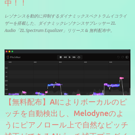
中！！
レゾナンスを動的に抑制するダイナミックスペクトラムイコライ
ザーを搭載した、ダイナミックレゾナンスサプレッサー ZL
Audio「ZL Spectrum Equalizer」リリース & 無料配布中。
【無料配布】AIによりボーカルのピ
ッチを自動検出し、Melodyneのよ
うにピアノロール上で自然なピッチ