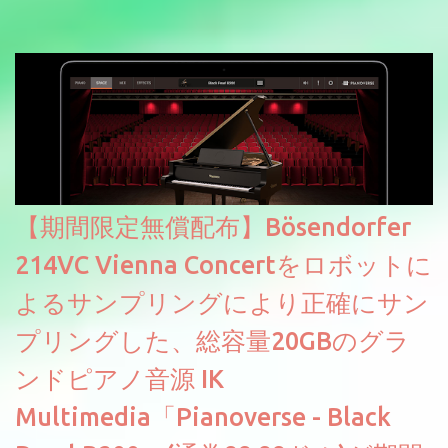
【期間限定無償配布】Bösendorfer
214VC Vienna Concertをロボットに
よるサンプリングにより正確にサン
プリングした、総容量20GBのグラ
ンドピアノ音源 IK
Multimedia「Pianoverse - Black