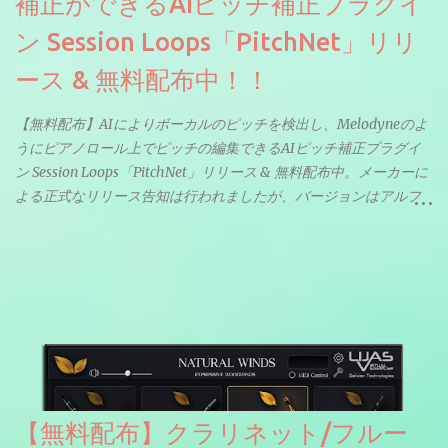
補正ができるAIピッチ補正プラグイ
ン Session Loops「PitchNet」リリ
ース & 無料配布中！！
【無料配布】AIによりボーカルのピッチを検出し、Melodyneのよ
うにピアノロール上でピッチの編集できるAIピッチ補正プラグイ
ン Session Loops「PitchNet」リリース & 無料配布中。メーカーに
よる正式なリリース告知は行われましたが、バージョンはアルフ
ァと記載されているようなので今後アップデートで細かいバグな
どが修正されていくのだと思われます。筆者もざっくりと確認し
たところ動作は問題なさそうです。KVR Developer Challenge
2026に出品されている製品になります。国内代理店でも取り扱い
のあるDrumNetのメーカーです。調べたところによるとオープン
ソースを元に設計・改良した製品のようです。
【無料配布】クラリネット/フルー