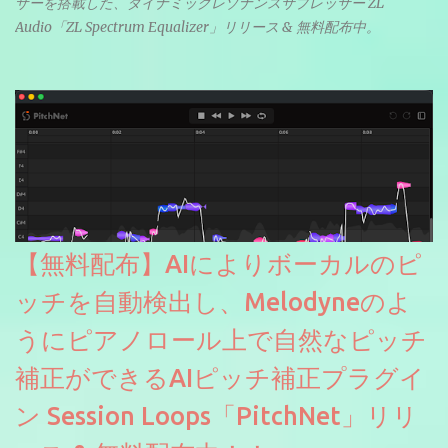
ザーを搭載した、ダイナミックレゾナンスサプレッサー ZL
Audio「ZL Spectrum Equalizer」リリース & 無料配布中。
【無料配布】AIによりボーカルのピ
ッチを自動検出し、Melodyneのよ
うにピアノロール上で自然なピッチ
補正ができるAIピッチ補正プラグイ
ン Session Loops「PitchNet」リリ