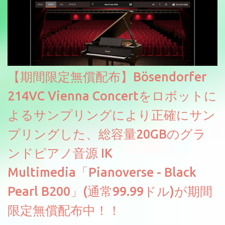
【期間限定無償配布】Bösendorfer
214VC Vienna Concertをロボットに
よるサンプリングにより正確にサン
プリングした、総容量20GBのグラ
ンドピアノ音源 IK
Multimedia「Pianoverse - Black
Pearl B200」(通常99.99ドル)が期間
限定無償配布中！！