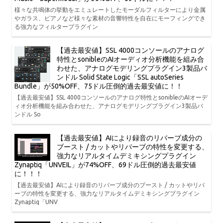
様々な共鳴体の挙動をエミュレートしたモーダルフィルターにより金属
やガラス、ピアノなど様々な素材の音響特性を自在にモーフィングでき
る強力なフィルタープラグイン
【過去最安値】SSL 4000コンソールのアナログ
特性とsonibleのAIオーディオ分析機能を組み合
わせた、アナログモデリングプラグイン3製品バ
ンドル Solid State Logic「SSL autoSeries
Bundle」が50%OFF、75ドル圧倒的過去最安値に！！
【過去最安値】SSL 4000コンソールのアナログ特性とsonibleのAIオーデ
ィオ分析機能を組み合わせた、アナログモデリングプラグイン3製品バ
ンドル So
【過去最安値】AIにより録音のリバーブ成分の
ブースト / カットやリバーブの特性を変更する、
強力なリアルタイムデミキシングプラグイン
Zynaptiq「UNVEIL」が74%OFF、69ドル圧倒的過去最安値
に！！！
【過去最安値】AIにより録音のリバーブ成分のブースト / カットやリバ
ーブの特性を変更する、強力なリアルタイムデミキシングプラグイン
Zynaptiq「UNV