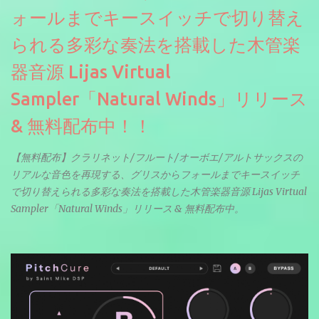
ォールまでキースイッチで切り替え
られる多彩な奏法を搭載した木管楽
器音源 Lijas Virtual
Sampler「Natural Winds」リリース
& 無料配布中！！
【無料配布】クラリネット/フルート/オーボエ/アルトサックスの
リアルな音色を再現する、グリスからフォールまでキースイッチ
で切り替えられる多彩な奏法を搭載した木管楽器音源 Lijas Virtual
Sampler「Natural Winds」リリース & 無料配布中。