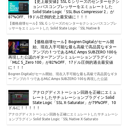
【史上最安値】SSL G シリーズのセンターセクシ
ョンバスコンプレッサーをエミュレートした
Solid State Logic「SSL Bus Compressor 2」が
87%OFF、19ドル圧倒的史上最安値に！！！
【価格崩壊セール】SSL G シリーズのセンターセクションバスコンプレ
ッサーをエミュレートした Solid State Logic「SSL Native B
【価格崩壊セール】Bogren Digitalがセール開
始、現在入手可能な最も高級で高品質なギター
アンプの 1 つであるMLC Amps SUBZERO 100を
再現した公認のギターアンプシミュレーションプラグイン
「MLC S_Zero 100」が82%OFF、17ドル圧倒的過去最安値
に！！！
Bogren Digitalがセール開始、現在入手可能な最も高級で高品質なギタ
ー アンプの 1 つであるMLC Amps SUBZERO 100を再現した公認
アナログディストーション回路を正確にエミュ
レートしたサチュレーションプラグイン Solid
State Logic「SSL X-Saturator」が79%OFF、10
ドルに！！！！！
アナログディストーション回路を正確にエミュレートしたサチュレーシ
ョンプラグイン Solid State Logic「SSL Native X-Saturato