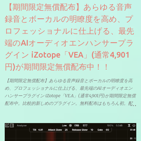
【期間限定無償配布】あらゆる音声
録音とボーカルの明瞭度を高め、プ
ロフェッショナルに仕上げる、最先
端のAIオーディオエンハンサープラ
グイン iZotope「VEA」(通常4,901
円)が期間限定無償配布中！！
【期間限定無償配布】あらゆる音声録音とボーカルの明瞭度を高
め、プロフェッショナルに仕上げる、最先端のAIオーディオエン
ハンサープラグイン iZotope「VEA」(通常4,901円)が期間限定無償
配布中。比較的新しめのプラグイン。無料配布はもちろん初。配
信やナレーションにもぴったり。ボーカルミックスやVTuberさん
にも。