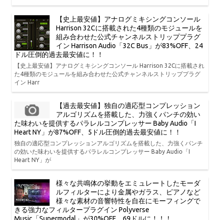
【史上最安値】アナログミキシングコンソール
Harrison 32Cに搭載された4種類のモジュールを
組み合わせた公式チャンネルストリッププラグ
イン Harrison Audio「32C Bus」が83%OFF、24
ドル圧倒的過去最安値に！！
【史上最安値】アナログミキシングコンソール Harrison 32Cに搭載され
た4種類のモジュールを組み合わせた公式チャンネルストリッププラグ
イン Harr
【過去最安値】独自の適応型コンプレッション
アルゴリズムを搭載した、力強くパンチの効い
た味わいを提供するパラレルコンプレッサー Baby Audio「I
Heart NY」が87%OFF、5ドル圧倒的過去最安値に！！
独自の適応型コンプレッションアルゴリズムを搭載した、力強くパンチ
の効いた味わいを提供するパラレルコンプレッサー Baby Audio「I
Heart NY」が
様々な共鳴体の挙動をエミュレートしたモーダ
ルフィルターにより金属やガラス、ピアノなど
様々な素材の音響特性を自在にモーフィングで
きる強力なフィルタープラグイン Polyverse
Music「Supermodal」が30%OFF、69ドルに！！！