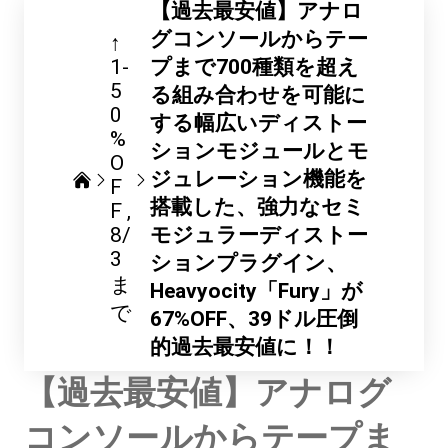
【過去最安値】アナロ
グコンソールからテー
↑
1-
プまで700種類を超え
5
る組み合わせを可能に
0
する幅広いディストー
%
ションモジュールとモ
O
ジュレーション機能を
F
搭載した、強力なセミ
F
8/
モジュラーディストー
3
ションプラグイン、
ま
Heavyocity「Fury」が
で
67%OFF、39ドル圧倒
的過去最安値に！！
【過去最安値】アナログ
コンソールからテープま