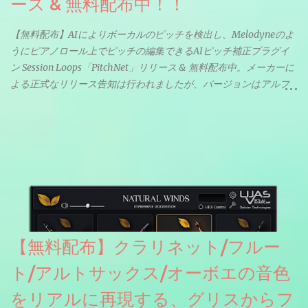
ース & 無料配布中！！
【無料配布】AIによりボーカルのピッチを検出し、Melodyneのよ
うにピアノロール上でピッチの編集できるAIピッチ補正プラグイ
ン Session Loops「PitchNet」リリース & 無料配布中。メーカーに
よる正式なリリース告知は行われましたが、バージョンはアルフ
ァと記載されているようなので今後アップデートで細かいバグな
どが修正されていくのだと思われます。筆者もざっくりと確認し
たところ動作は問題なさそうです。KVR Developer Challenge
2026に出品されている製品になります。国内代理店でも取り扱い
のあるDrumNetのメーカーです。調べたところによるとオープン
ソースを元に設計・改良した製品のようです。
【無料配布】クラリネット/フルー
ト/アルトサックス/オーボエの音色
をリアルに再現する、グリスからフ