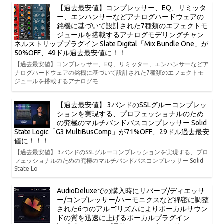
【過去最安値】コンプレッサー、EQ、リミッタ
ー、エンハンサーなどアナログハードウェアの
銘機に基づいて設計された7種類のエフェクトモ
ジュールを搭載するアナログモデリングチャン
ネルストリッププラグイン Slate Digital「Mix Bundle One」が
50%OFF、49ドル過去最安値に！！
【過去最安値】コンプレッサー、EQ、リミッター、エンハンサーなどア
ナログハードウェアの銘機に基づいて設計された7種類のエフェクトモ
ジュールを搭載するアナログモ
【過去最安値】 3バンドのSSLグルーコンプレッ
ションを実現する、プロフェッショナルのため
の究極のマルチバンドバスコンプレッサー Solid
State Logic「G3 MultiBusComp」が71%OFF、29ドル過去最安
値に！！！
【過去最安値】 3バンドのSSLグルーコンプレッションを実現する、プロ
フェッショナルのための究極のマルチバンドバスコンプレッサー Solid
State Lo
AudioDeluxeでの購入時にリバーブ/ディエッサ
ー/コンプレッサー/ハーモニクスなど綿密に調整
された6つのアルゴリズムによりボーカルサウン
ドの質を迅速に上げるボーカルプラグイン