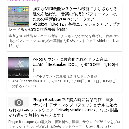
強力なMIDI機能やスケール機能によりさらなる
進化を遂げた、音楽の作成とパフォーマンスの
ための革新的なDAWソフトウェア
Ableton「Live 12」各種エディションとアップグ
レード版が25%OFF過去最安値に！！
強力なMIDI機能やスケール機能によりさらなる進化を遂げた、音楽の作
成とパフォーマンスのための革新的なDAWソフトウェア Ableton「Live
12」が
K-Popサウンドに最適化されたドラム音源
UJAM「Beatmaker IDOL」が87%OFF、1,100円
に！！
K-Popサウンドに最適化されたドラム音源
UJAM「Beatmaker IDOL」が87%OFF、1,100円。IDOLは、K-Popビー
トの明るくハイパー
Plugin Boutiqueでの購入時に音楽制作、演奏、
サウンドデザインをプロフェッショナルに始め
られるDAWソフトウェア「Bitwig Studio 8-Track」など2製品
から選んで無料でもらえます！！
Plugin Boutiqueでの購入時に音楽制作、演奏、サウンドデザインをプロ
フェッショナルに始められるDAWソフトウェア「Bitwig Studio 8-