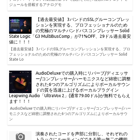
ジュールを搭載するアナログモ
【過去最安値】 3バンドのSSLグルーコンプレッ
ションを実現する、プロフェッショナルのため
の究極のマルチバンドバスコンプレッサー Solid
State Logic「G3 MultiBusComp」が71%OFF、29ドル過去最安
値に！！！
【過去最安値】 3バンドのSSLグルーコンプレッションを実現する、プロ
フェッショナルのための究極のマルチバンドバスコンプレッサー Solid
State Lo
AudioDeluxeでの購入時にリバーブ/ディエッサ
ー/コンプレッサー/ハーモニクスなど綿密に調整
された6つのアルゴリズムによりボーカルサウン
ドの質を迅速に上げるボーカルプラグイン
Leapwing Audio「UltraVox 2」(通常79.00ドル)が無料でもらえ
ます！！！
AudioDeluxeでの購入時にリバーブ/ディエッサー/コンプレッサー/ハー
モニクスなど綿密に調整された6つのアルゴリズムによりボーカルサウ
ン
演奏されたコードを声部に分割し、それぞれの
トラックにルーティングできる唯一無二の機能