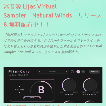
器音源 Lijas Virtual
Sampler「Natural Winds」リリース
& 無料配布中！！
【無料配布】クラリネット/フルート/オーボエ/アルトサックスの
リアルな音色を再現する、グリスからフォールまでキースイッチ
で切り替えられる多彩な奏法を搭載した木管楽器音源 Lijas Virtual
Sampler「Natural Winds」リリース & 無料配布中。