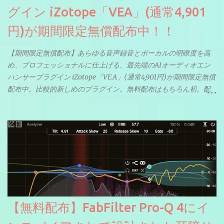
グイン iZotope「VEA」(通常4,901
円)が期間限定無償配布中！！
【期間限定無償配布】あらゆる音声録音とボーカルの明瞭度を高
め、プロフェッショナルに仕上げる、最先端のAIオーディオエン
ハンサープラグイン iZotope「VEA」(通常4,901円)が期間限定無償
配布中。比較的新しめのプラグイン。無料配布はもちろん初。配
信やナレーションにもぴったり。ボーカルミックスやVTuberさん
にも。
【無料配布】FabFilter Pro-Q 4にイ