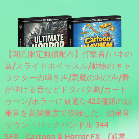
たところ動作は問題なさそうです。KVR Developer Challenge
2026に出品されている製品になります。国内代理店でも取り扱い
のあるDrumNetのメーカーです。調べたところによるとオープン
ソースを元に設計・改良した製品のようです。
【期間限定無償配布】打撃音/バネの
音/スライドホイッスル/動物のキャ
ラクターの鳴き声/悪魔の叫び声/骨
が砕ける音などドタバタ劇/カート
ゥーン/ホラーに最適な422種類の効
果音を高解像度で収録した、効果音
サウンドパックバンドル 344
SFX「Cartoon & Horror FX」(通常