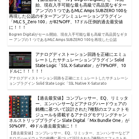
始、現在入手可能な最も高級で高品質なギター
アンプの 1 つであるMLC Amps SUBZERO 100を
再現した公認のギターアンプシミュレーションプラグイン
「MLC S_Zero 100」が82%OFF、17ドル圧倒的過去最安値
に！！！
Bogren Digitalがセール開始、現在入手可能な最も高級で高品質なギタ
ー アンプの 1 つであるMLC Amps SUBZERO 100を再現した公認
アナログディストーション回路を正確にエミュ
レートしたサチュレーションプラグイン Solid
State Logic「SSL X-Saturator」が79%OFF、10
ドルに！！！！！
アナログディストーション回路を正確にエミュレートしたサチュレーシ
ョンプラグイン Solid State Logic「SSL Native X-Saturato
【過去最安値】コンプレッサー、EQ、リミッタ
ー、エンハンサーなどアナログハードウェアの
銘機に基づいて設計された7種類のエフェクトモ
ジュールを搭載するアナログモデリングチャン
ネルストリッププラグイン Slate Digital「Mix Bundle One」が
50%OFF、49ドル過去最安値に！！
【過去最安値】コンプレッサー、EQ、リミッター、エンハンサーなどア
ナログハードウェアの銘機に基づいて設計された7種類のエフェクトモ