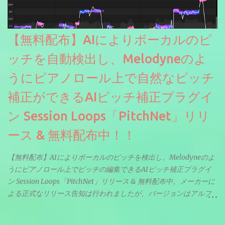
【無料配布】AIによりボーカルのピ
ッチを自動検出し、Melodyneのよ
うにピアノロール上で自然なピッチ
補正ができるAIピッチ補正プラグイ
ン Session Loops「PitchNet」リリ
ース & 無料配布中！！
【無料配布】AIによりボーカルのピッチを検出し、Melodyneのよ
うにピアノロール上でピッチの編集できるAIピッチ補正プラグイ
ン Session Loops「PitchNet」リリース & 無料配布中。メーカーに
よる正式なリリース告知は行われましたが、バージョンはアルフ
ァと記載されているようなので今後アップデートで細かいバグな
どが修正されていくのだと思われます。筆者もざっくりと確認し