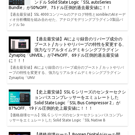
ンドル Solid State Logic「SSL autoSeries
Bundle」が50%OFF、75ドル圧倒的過去最安値に！！
【過去最安値】SSL 4000コンソールのアナログ特性とsonibleのAIオーデ
ィオ分析機能を組み合わせた、アナログモデリングプラグイン3製品バ
ンドル So
【過去最安値】AIにより録音のリバーブ成分の
ブースト / カットやリバーブの特性を変更する、
強力なリアルタイムデミキシングプラグイン
Zynaptiq「UNVEIL」が74%OFF、69ドル圧倒的過去最安値
に！！！
【過去最安値】AIにより録音のリバーブ成分のブースト / カットやリバ
ーブの特性を変更する、強力なリアルタイムデミキシングプラグイン
Zynaptiq「UNV
【史上最安値】SSL G シリーズのセンターセクシ
ョンバスコンプレッサーをエミュレートした
Solid State Logic「SSL Bus Compressor 2」が
87%OFF、19ドル圧倒的史上最安値に！！！
【価格崩壊セール】SSL G シリーズのセンターセクションバスコンプレ
ッサーをエミュレートした Solid State Logic「SSL Native B
【価格崩壊セール】Bogren Digitalがセール開