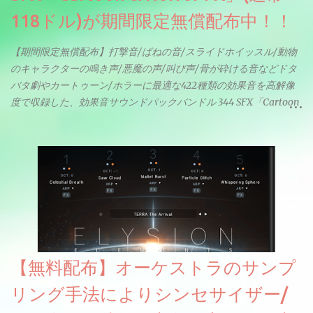
118ドル)が期間限定無償配布中！！
【期間限定無償配布】打撃音/ばねの音/スライドホイッスル/動物
のキャラクターの鳴き声/悪魔の声/叫び声/骨が砕ける音などドタ
バタ劇やカートゥーン/ホラーに最適な422種類の効果音を高解像
度で収録した、効果音サウンドパックバンドル 344 SFX「Cartoon
& Horror FX」(通常118ドル)が期間限定無償配布中。サンプリン
グレート等もしっかりと業界水準を満たしております。
【無料配布】オーケストラのサンプ
リング手法によりシンセサイザー/