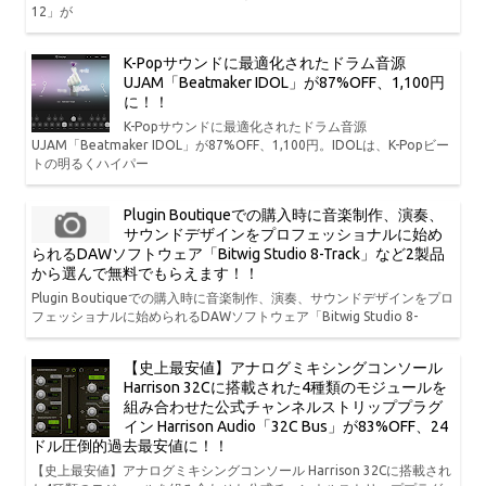
12」が
K-Popサウンドに最適化されたドラム音源
UJAM「Beatmaker IDOL」が87%OFF、1,100円
に！！
K-Popサウンドに最適化されたドラム音源
UJAM「Beatmaker IDOL」が87%OFF、1,100円。IDOLは、K-Popビー
トの明るくハイパー
Plugin Boutiqueでの購入時に音楽制作、演奏、
サウンドデザインをプロフェッショナルに始め
られるDAWソフトウェア「Bitwig Studio 8-Track」など2製品
から選んで無料でもらえます！！
Plugin Boutiqueでの購入時に音楽制作、演奏、サウンドデザインをプロ
フェッショナルに始められるDAWソフトウェア「Bitwig Studio 8-
【史上最安値】アナログミキシングコンソール
Harrison 32Cに搭載された4種類のモジュールを
組み合わせた公式チャンネルストリッププラグ
イン Harrison Audio「32C Bus」が83%OFF、24
ドル圧倒的過去最安値に！！
【史上最安値】アナログミキシングコンソール Harrison 32Cに搭載され