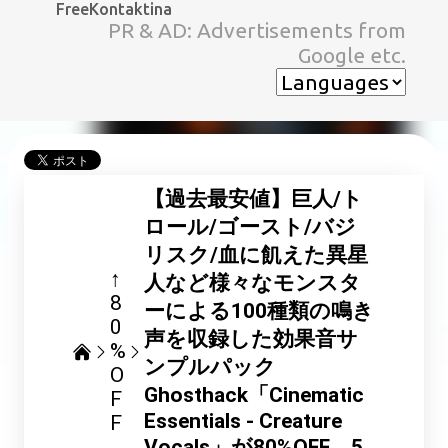
FreeKontaktina
スキップしてメイン コンテンツに移動
PR & AD: Advertisements from
Google etc.
【過去最安値】巨人/ト
ロール/ゴースト/バジ
リスク/血に飢えた異星
↑
人など様々なモンスタ
8
ーによる100種類の鳴き
0
声を収録した効果音サ
%
ンプルパック
O
Ghosthack「Cinematic
F
Essentials - Creature
F
Vocals」が80%OFF、5