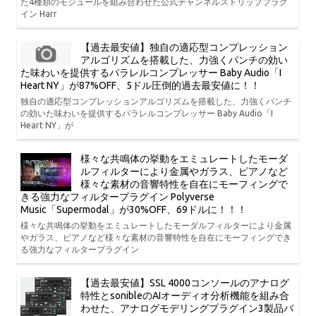
た4種類のモジュールを組み合わせた公式チャンネルストリッププラグ
イン Harr
【過去最安値】独自の適応型コンプレッション
アルゴリズムを搭載した、力強くパンチの効い
た味わいを提供するパラレルコンプレッサー Baby Audio「I
Heart NY」が87%OFF、5ドル圧倒的過去最安値に！！
独自の適応型コンプレッションアルゴリズムを搭載した、力強くパンチ
の効いた味わいを提供するパラレルコンプレッサー Baby Audio「I
Heart NY」が
様々な共鳴体の挙動をエミュレートしたモーダ
ルフィルターにより金属やガラス、ピアノなど
様々な素材の音響特性を自在にモーフィングで
きる強力なフィルタープラグイン Polyverse
Music「Supermodal」が30%OFF、69ドルに！！！
様々な共鳴体の挙動をエミュレートしたモーダルフィルターにより金属
やガラス、ピアノなど様々な素材の音響特性を自在にモーフィングでき
る強力なフィルタープラグイン
【過去最安値】SSL 4000コンソールのアナログ
特性とsonibleのAIオーディオ分析機能を組み合
わせた、アナログモデリングプラグイン3製品バ