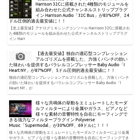
Harrison 32Cに搭載された4種類のモジュールを
組み合わせた公式チャンネルストリッププラグ
イン Harrison Audio「32C Bus」が83%OFF、24
ドル圧倒的過去最安値に！！
【史上最安値】アナログミキシングコンソール Harrison 32Cに搭載され
た4種類のモジュールを組み合わせた公式チャンネルストリッププラグ
イン Harr
【過去最安値】独自の適応型コンプレッション
アルゴリズムを搭載した、力強くパンチの効い
た味わいを提供するパラレルコンプレッサー Baby Audio「I
Heart NY」が87%OFF、5ドル圧倒的過去最安値に！！
独自の適応型コンプレッションアルゴリズムを搭載した、力強くパンチ
の効いた味わいを提供するパラレルコンプレッサー Baby Audio「I
Heart NY」が
様々な共鳴体の挙動をエミュレートしたモーダ
ルフィルターにより金属やガラス、ピアノなど
様々な素材の音響特性を自在にモーフィングで
きる強力なフィルタープラグイン Polyverse
Music「Supermodal」が30%OFF、69ドルに！！！
様々な共鳴体の挙動をエミュレートしたモーダルフィルターにより金属
やガラス、ピアノなど様々な素材の音響特性を自在にモーフィングでき