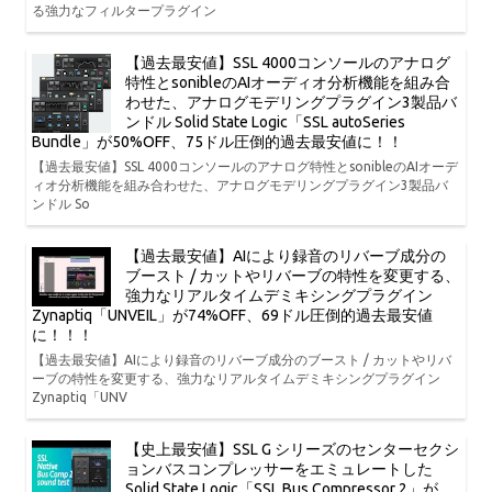
る強力なフィルタープラグイン
【過去最安値】SSL 4000コンソールのアナログ
特性とsonibleのAIオーディオ分析機能を組み合
わせた、アナログモデリングプラグイン3製品バ
ンドル Solid State Logic「SSL autoSeries
Bundle」が50%OFF、75ドル圧倒的過去最安値に！！
【過去最安値】SSL 4000コンソールのアナログ特性とsonibleのAIオーデ
ィオ分析機能を組み合わせた、アナログモデリングプラグイン3製品バ
ンドル So
【過去最安値】AIにより録音のリバーブ成分の
ブースト / カットやリバーブの特性を変更する、
強力なリアルタイムデミキシングプラグイン
Zynaptiq「UNVEIL」が74%OFF、69ドル圧倒的過去最安値
に！！！
【過去最安値】AIにより録音のリバーブ成分のブースト / カットやリバ
ーブの特性を変更する、強力なリアルタイムデミキシングプラグイン
Zynaptiq「UNV
【史上最安値】SSL G シリーズのセンターセクシ
ョンバスコンプレッサーをエミュレートした
Solid State Logic「SSL Bus Compressor 2」が