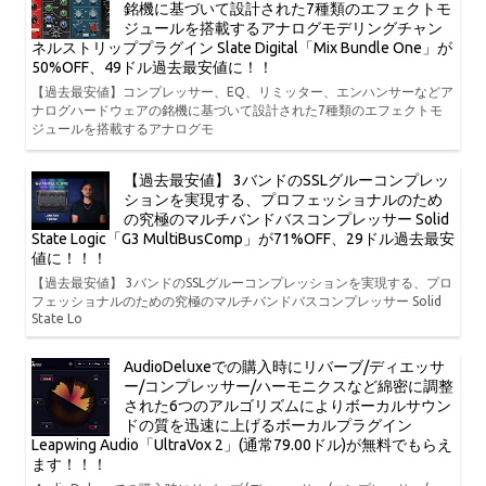
銘機に基づいて設計された7種類のエフェクトモ
ジュールを搭載するアナログモデリングチャン
ネルストリッププラグイン Slate Digital「Mix Bundle One」が
50%OFF、49ドル過去最安値に！！
【過去最安値】コンプレッサー、EQ、リミッター、エンハンサーなどア
ナログハードウェアの銘機に基づいて設計された7種類のエフェクトモ
ジュールを搭載するアナログモ
【過去最安値】 3バンドのSSLグルーコンプレッ
ションを実現する、プロフェッショナルのため
の究極のマルチバンドバスコンプレッサー Solid
State Logic「G3 MultiBusComp」が71%OFF、29ドル過去最安
値に！！！
【過去最安値】 3バンドのSSLグルーコンプレッションを実現する、プロ
フェッショナルのための究極のマルチバンドバスコンプレッサー Solid
State Lo
AudioDeluxeでの購入時にリバーブ/ディエッサ
ー/コンプレッサー/ハーモニクスなど綿密に調整
された6つのアルゴリズムによりボーカルサウン
ドの質を迅速に上げるボーカルプラグイン
Leapwing Audio「UltraVox 2」(通常79.00ドル)が無料でもらえ
ます！！！