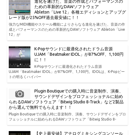
進化を遂げた、音楽の作成とパフォーマンスの
ための革新的なDAWソフトウェア
Ableton「Live 12」各種エディションとアップグ
レード版が25%OFF過去最安値に！！
強力なMIDI機能やスケール機能によりさらなる進化を遂げた、音楽の作
成とパフォーマンスのための革新的なDAWソフトウェア Ableton「Live
12」が
K-Popサウンドに最適化されたドラム音源
UJAM「Beatmaker IDOL」が87%OFF、1,100円
に！！
K-Popサウンドに最適化されたドラム音源
UJAM「Beatmaker IDOL」が87%OFF、1,100円。IDOLは、K-Popビー
トの明るくハイパー
Plugin Boutiqueでの購入時に音楽制作、演奏、
サウンドデザインをプロフェッショナルに始め
られるDAWソフトウェア「Bitwig Studio 8-Track」など2製品
から選んで無料でもらえます！！
Plugin Boutiqueでの購入時に音楽制作、演奏、サウンドデザインをプロ
フェッショナルに始められるDAWソフトウェア「Bitwig Studio 8-
【史上最安値】アナログミキシングコンソール