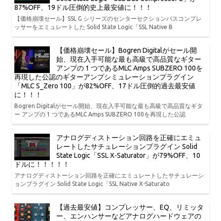
87%OFF、19ドル圧倒的史上最安値に！！！
【価格崩壊セール】SSL G シリーズのセンターセクションバスコンプレ
ッサーをエミュレートした Solid State Logic「SSL Native B
【価格崩壊セール】Bogren Digitalがセール開
始、現在入手可能な最も高級で高品質なギター
アンプの 1 つであるMLC Amps SUBZERO 100を
再現した公認のギターアンプシミュレーションプラグイン
「MLC S_Zero 100」が82%OFF、17ドル圧倒的過去最安値
に！！！
Bogren Digitalがセール開始、現在入手可能な最も高級で高品質なギタ
ー アンプの 1 つであるMLC Amps SUBZERO 100を再現した公認
アナログディストーション回路を正確にエミュ
レートしたサチュレーションプラグイン Solid
State Logic「SSL X-Saturator」が79%OFF、10
ドルに！！！！！
アナログディストーション回路を正確にエミュレートしたサチュレーシ
ョンプラグイン Solid State Logic「SSL Native X-Saturato
【過去最安値】コンプレッサー、EQ、リミッタ
ー、エンハンサーなどアナログハードウェアの